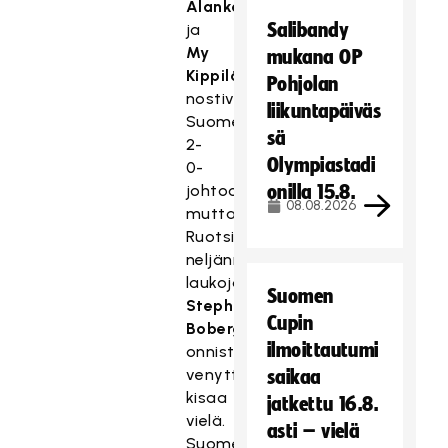
Alanko
Salibandy
ja
My
mukana OP
Kippilä
Pohjolan
nostivat
liikuntapäiväs
Suomen
sä
2-
Olympiastadi
0-
johtoon,
onilla 15.8.
08.08.2026
mutta
Ruotsin
neljännen
laukojan
Suomen
Stephanie
Cupin
Bobergin
ilmoittautumi
onnistuminen
venytti
saikaa
kisaa
jatkettu 16.8.
vielä.
asti – vielä
Suomen