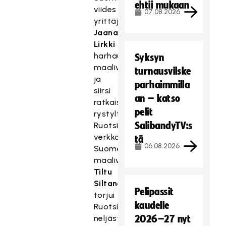
ehtii mukaan
viides
07.08.2026
yrittäjä
Jaana
Lirkki
harhautti
Syksyn
maalivahdin
turnausvilske
ja
parhaimmilla
siirsi
an – katso
ratkaisun
pelit
rystyltä
SalibandyTV:s
Ruotsin
verkkoon.
tä
06.08.2026
Suomen
maalivahti
Tiltu
Siltanen
Pelipassit
torjui
kaudelle
Ruotsin
neljästä
2026–27 nyt