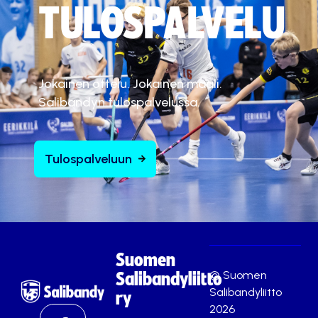
TULOSPALVELU
Jokainen ottelu. Jokainen maali.
Salibandyn tulospalvelussa.
Tulospalveluun
Suomen
© Suomen
Salibandyliitto
Salibandyliitto
ry
2026