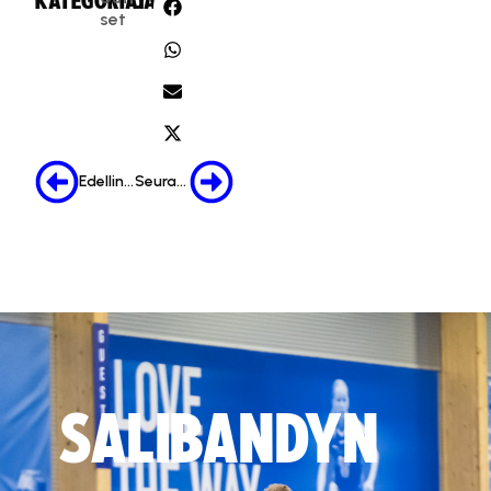
KATEGORIA:
JAA:
set
Edellinen
Seuraava
SALIBANDYN