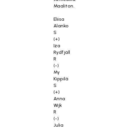
Maaliton.
Eliisa
Alanko
S
(+)
Iza
Rydfjäll
R
(-)
My
Kippilä
S
(+)
Anna
Wijk
R
(-)
Julia