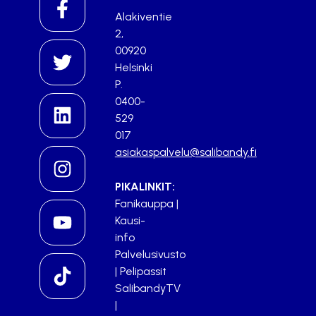
Alakiventie
2,
00920
Helsinki
P.
0400-
529
017
asiakaspalvelu@salibandy.fi
PIKALINKIT:
Fanikauppa
|
Kausi-
info
Palvelusivusto
|
Pelipassit
SalibandyTV
|