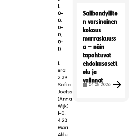
1,
Salibandyliito
0-
0,
n varsinainen
0-
kokous
0,
marraskuuss
0-
a – näin
1)
tapahtuvat
1.
ehdokasasett
erä:
elu ja
2.39
valinnat
Sofia
04.08.2026
Joelsson
(Anna
Wijk)
1-0,
4.23
Mari
Alila