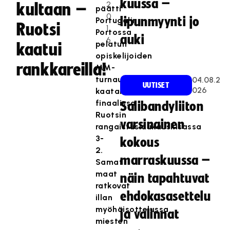
kuussa –
2
kultaan –
päätti
0
lipunmyynti jo
Portugalin
Ruotsi
1
Portossa
auki
6
pelatun
kaatui
opiskelijoiden
rankkareilla!
MM-
turnauksen
04.08.2
UUTISET
026
kaatamalla
finaalissa
Salibandyliiton
Ruotsin
varsinainen
rangaistuslaukauskisassa
3-
kokous
2.
marraskuussa –
Samat
maat
näin tapahtuvat
ratkovat
ehdokasasettelu
illan
myöhäisottelussa
ja valinnat
miesten