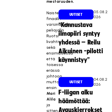
mestaruuden.
05.08.2
Naisten
UUTISET
026
finaalin
“Kannustava
varsinaisella
peliajalla
ilmapiiri syntyy
Ruotsi
yhdessä – Reilu
livahti
sekä
Aikuinen -pilotti
ensimäisessä
että
käynnistyy”
toisessa
erässä
johtoon,
04.08.2
mutta
UUTISET
026
ensin
F-liigan alku
Mari
Alila
häämöttää:
ja
Avauskierrokset
sitten