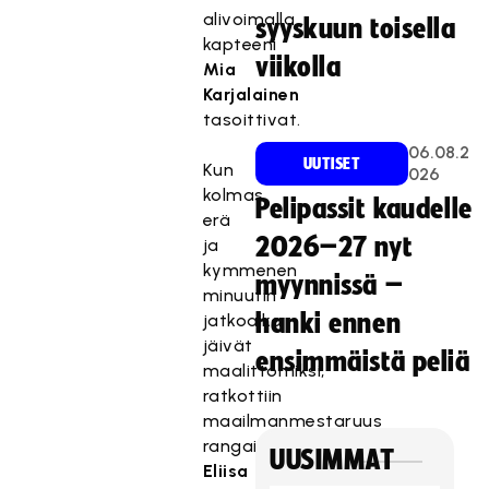
alivoimalla
syyskuun toisella
kapteeni
viikolla
Mia
Karjalainen
tasoittivat.
06.08.2
UUTISET
Kun
026
kolmas
Pelipassit kaudelle
erä
2026–27 nyt
ja
kymmenen
myynnissä –
minuutin
hanki ennen
jatkoaika
jäivät
ensimmäistä peliä
maalittomiksi,
ratkottiin
maailmanmestaruus
rangaistuslaukauksilla.
UUSIMMAT
Eliisa