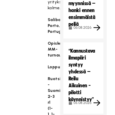
yrityksestä
myynnissä –
kolme.
hanki ennen
ensimmäistä
Salibandya,
peliä
Porto,
06.08.2026
Portugali
Opiskelijoiden
MM-
“Kannustava
turnaus
ilmapiiri
syntyy
Loppuottelu
yhdessä –
Reilu
Ruotsi
-
Aikuinen -
Suomi
pilotti
2-3
käynnistyy”
rl
05.08.2026
(1-
1, 1-