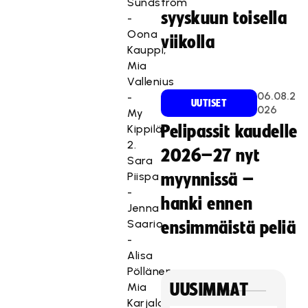
Sundström
syyskuun toisella
-
Oona
viikolla
Kauppi,
Mia
Vallenius
06.08.2
-
UUTISET
026
My
Kippilä
Pelipassit kaudelle
2.
2026–27 nyt
Sara
Piispa
myynnissä –
-
hanki ennen
Jenna
Saario
ensimmäistä peliä
-
Alisa
Pöllänen,
Mia
UUSIMMAT
Karjalainen