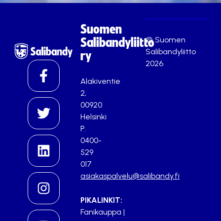
Suomen
© Suomen
Salibandyliitto
Salibandyliitto
ry
2026
Alakiventie
2,
00920
Helsinki
P.
0400-
529
017
asiakaspalvelu@salibandy.fi
PIKALINKIT:
Fanikauppa
|