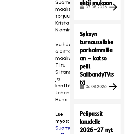
Suomen
ehtii mukaan
07.08.2026
maalissa
torjuu
Krista
Nieminen.
Syksyn
turnausvilske
Vaihdossa
parhaimmilla
aloittavat
an – katso
maalivahti
Tiltu
pelit
Siltanen
SalibandyTV:s
ja
tä
kenttäpelaajista
06.08.2026
Johanna
Homi.
Pelipassit
Lue
myös:
kaudelle
Suomen
2026–27 nyt