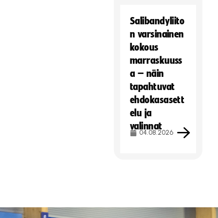
Salibandyliito
n varsinainen
kokous
marraskuuss
a – näin
tapahtuvat
ehdokasasett
elu ja
valinnat
04.08.2026