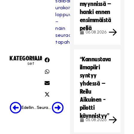
salibandymaajoukkueet
myynnissä –
urakoivat
hanki ennen
loppuviikon
ensimmäistä
–
peliä
näin
06.08.2026
seuraat
tapahtumia
Uuti
KATEGORIA:
JAA:
“Kannustava
set
ilmapiiri
syntyy
yhdessä –
Reilu
Aikuinen -
pilotti
Edellinen
Seuraava
käynnistyy”
05.08.2026