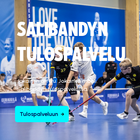
SALIBANDYN
TULOSPALVELU
Jokainen ottelu. Jokainen maali.
Salibandyn tulospalvelussa.
Tulospalveluun