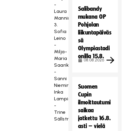
-
Salibandy
Laura
mukana OP
Manninen
Pohjolan
3.
Sofia
liikuntapäiväs
Leino
sä
-
Olympiastadi
Milja-
onilla 15.8.
Maria
08.08.2026
Saarikoski
-
Sanni
Nieminen,
Suomen
Inka
Cupin
Lampinen
ilmoittautumi
-
saikaa
Trine
jatkettu 16.8.
Sällström
asti – vielä