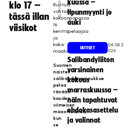
kuussa –
0
klo 17 –
Ruotsia
2
lipunmyynti jo
vastaan
tässä illan
0
kokoonpanossa
auki
16
viisikot
kenttäpelaajaa
ja
kaksi
04.08.2
UUTISET
026
maalivahtia.
Salibandyliiton
Suomen
varsinainen
naisten
salibandymaajoukkue
kokous
pelaa
marraskuussa –
tänään
kauden
näin tapahtuvat
viimeisen
ehdokasasettelu
maaottelunsa,
kun
ja valinnat
se