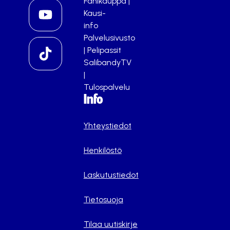
Fanikauppa
|
Kausi-
info
Palvelusivusto
|
Pelipassit
SalibandyTV
|
Tulospalvelu
Info
Yhteystiedot
Henkilöstö
Laskutustiedot
Tietosuoja
Tilaa uutiskirje