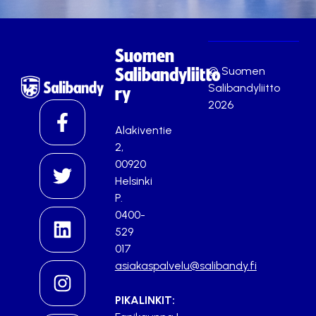
Suomen
© Suomen
Salibandyliitto
Salibandyliitto
ry
2026
Alakiventie
2,
00920
Helsinki
P.
0400-
529
017
asiakaspalvelu@salibandy.fi
PIKALINKIT: