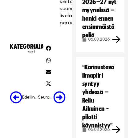
sieltä
2026–27 nyt
suunnitellun
myynnissä –
livelähetyksen
hanki ennen
peruuntumista.
ensimmäistä
peliä
06.08.2026
Uuti
KATEGORIA:
JAA:
set
“Kannustava
ilmapiiri
syntyy
yhdessä –
Edellinen
Seuraava
Reilu
Aikuinen -
pilotti
käynnistyy”
05.08.2026