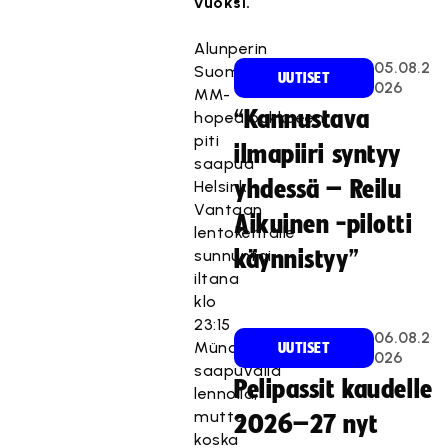
vuoksi.
Alunperin
05.08.2
Suomen
UUTISET
026
MM-
“Kannustava
hopeajoukkueen
piti
ilmapiiri syntyy
saapua
yhdessä – Reilu
Helsinki-
Vantaan
Aikuinen -pilotti
lentokentälle
sunnuntai-
käynnistyy”
iltana
klo
23:15
06.08.2
Münchenista
UUTISET
026
saapuvalla
Pelipassit kaudelle
lennolla,
mutta
2026–27 nyt
koska