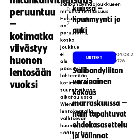
mitalikahvitilaisuus
2
salibandymaajoukkueen
kuussa –
0
peruuntuu
mitalikahvitilaisuus
1
lipunmyynti jo
Helsingissä
–
7
on
auki
peruutettu,
kotimatka
koska
viivästyy
joukkue
ei
04.08.2
huonon
UUTISET
026
ole
päässyt
Salibandyliiton
lentosään
lähtemään
varsinainen
vuoksi
kotimatkalle
suunnitellussa
kokous
aikataulussa
marraskuussa –
Wienin
lentokentällä
näin tapahtuvat
vallitsevan
ehdokasasettelu
huonon
säätilanteen
ja valinnat