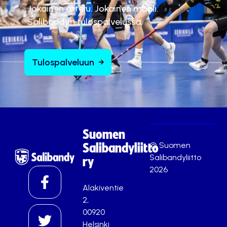
Jokainen ottelu. Jokainen maali.
Salibandyn tulospalvelussa.
Tulospalveluun
Suomen
© Suomen
Salibandyliitto
Salibandyliitto
ry
2026
Alakiventie
2,
00920
Helsinki