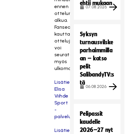
ehtii mukaan
ennen
07.08.2026
ottelun
alkua.
Fanseatin
Syksyn
kautta
otteluja
turnausvilske
voi
parhaimmilla
seurata
an – katso
myös
pelit
ulkomailta.
SalibandyTV:s
Lisätietoa
tä
06.08.2026
Elisa
Viihde
Sport
-
Pelipassit
palvelusta.
kaudelle
2026–27 nyt
Lisätietoja