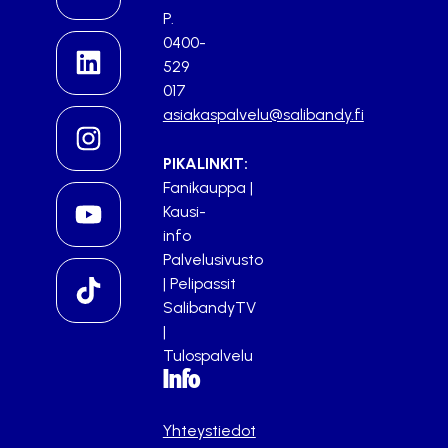
P.
0400-
529
017
asiakaspalvelu@salibandy.fi
PIKALINKIT:
Fanikauppa
|
Kausi-
info
Palvelusivusto
|
Pelipassit
SalibandyTV
|
Tulospalvelu
Info
Yhteystiedot