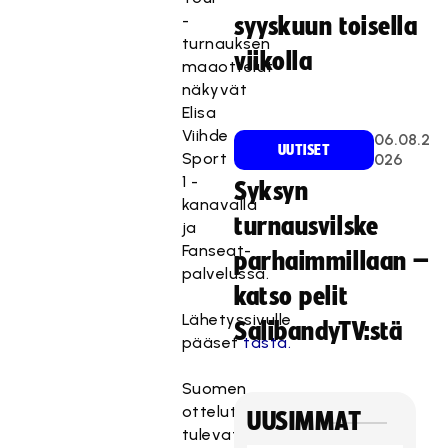
-
syyskuun toisella
turnauksen
viikolla
maaottelut
näkyvät
Elisa
Viihde
06.08.2
UUTISET
Sport
026
1 -
Syksyn
kanavalla
turnausvilske
ja
Fanseat-
parhaimmillaan –
palvelussa.
katso pelit
Lähetyssivulle
SalibandyTV:stä
pääset
tästä.
Suomen
ottelut
UUSIMMAT
tulevat