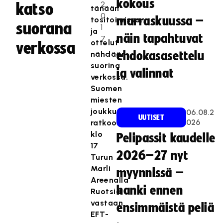
kokous
2
katso
tänään
0
marraskuussa –
tositoimissa,
suorana
1
ja
näin tapahtuvat
7
ottelut
verkossa
nähdään
ehdokasasettelu
suorina
ja valinnat
verkossa.
Suomen
miesten
joukkue
06.08.2
UUTISET
026
ratkoo
klo
Pelipassit kaudelle
17
2026–27 nyt
Turun
Marli
myynnissä –
Areenalla
hanki ennen
Ruotsia
vastaan
ensimmäistä peliä
EFT-