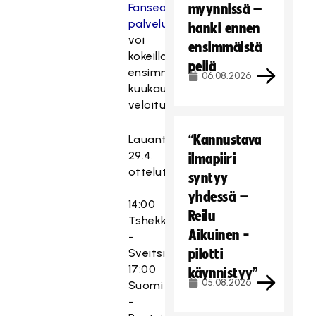
Fanseat-
myynnissä –
palvelusta
(palvelua
hanki ennen
voi
ensimmäistä
kokeilla
peliä
ensimmäisen
06.08.2026
kuukauden
veloituksetta).
“Kannustava
Lauantain
29.4.
ilmapiiri
ottelut:
syntyy
yhdessä –
14:00
Reilu
Tshekki
Aikuinen -
-
Sveitsi
pilotti
17:00
käynnistyy”
05.08.2026
Suomi
-