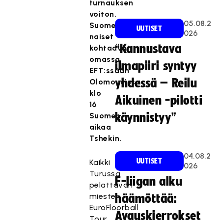
turnauksen
voiton.
05.08.2
Suomen
UUTISET
026
naiset
“Kannustava
kohtaavat
omassa
ilmapiiri syntyy
EFT:ssään
yhdessä – Reilu
Olomoucissa
klo
Aikuinen -pilotti
16
Suomen
käynnistyy”
aikaa
Tshekin.
04.08.2
UUTISET
Kaikki
026
Turussa
F-liigan alku
pelattavan
miesten
häämöttää:
EuroFloorball
Avauskierrokset
Tour