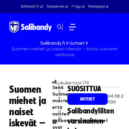
SalibandyTV
Tulospalvelu
F-liiga
Fanikauppa
Salibandy.fi
Uutiset
Suomen miehet ja naiset iskevät – katso suorana
verkossa
Lukukertoja:
174
Suomen
Sekä
SUOSITTUA
2
Suomen
04.08.2
miehet ja
9
UUTISET
miesten
026
.
että
naiset
Salibandyliiton
0
naisten
4
varsinainen
salibandymaajoukkueet
iskevät –
.
ovat