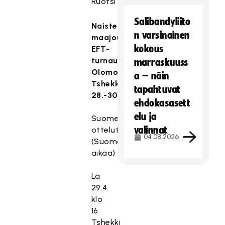
Ruotsi
Salibandyliito
Naisten
n varsinainen
maajoukkue
kokous
EFT-
turnaus
marraskuuss
Olomouc,
a – näin
Tshekki
tapahtuvat
28.-30.4.2017
ehdokasasett
elu ja
Suomen
valinnat
ottelut
04.08.2026
(Suomen
aikaa)
La
29.4.
klo
16
Tshekki