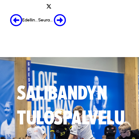
Edellinen
Seuraava
SALIBANDYN
TULOSPALVELU