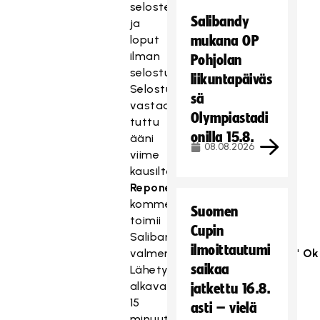
selostettuina
Salibandy
ja
loput
mukana OP
ilman
Pohjolan
selostusta.
liikuntapäiväs
Selostuksesta
sä
vastaa
Olympiastadi
tuttu
onilla 15.8.
ääni
08.08.2026
viime
kausilta,
Tuomo
Reponen
ja
kommentaattorina
Suomen
toimii
Cupin
Salibandyliiton
ilmoittautumi
valmennuspäällikkö
Jari "Oka" O
saikaa
Lähetykset
alkavat
jatkettu 16.8.
15
asti – vielä
minuuttia