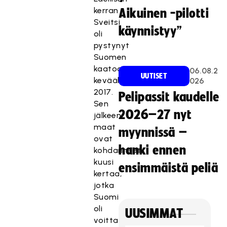
kerran
Aikuinen -pilotti
Sveitsi
käynnistyy”
oli
pystynyt
Suomen
kaatoon
06.08.2
UUTISET
keväällä
026
2017.
Pelipassit kaudelle
Sen
2026–27 nyt
jälkeen
maat
myynnissä –
ovat
hanki ennen
kohdanneet
kuusi
ensimmäistä peliä
kertaa,
jotka
Suomi
oli
UUSIMMAT
voittanut