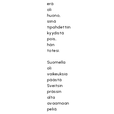
erä
oli
huono,
siinä
tipahdettiin
kyydistä
pois,
hän
totesi.
Suomella
oli
vaikeuksia
päästä
Sveitsin
prässin
alta
avaamaan
peliä.