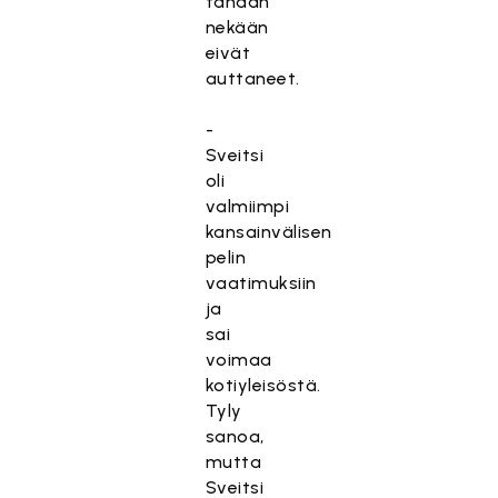
tänään
nekään
eivät
auttaneet.
-
Sveitsi
oli
valmiimpi
kansainvälisen
pelin
vaatimuksiin
ja
sai
voimaa
kotiyleisöstä.
Tyly
sanoa,
mutta
Sveitsi