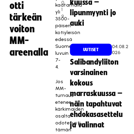
kuussa –
0
otti
kaatamalla
1
lipunmyynti jo
yli
tärkeän
9
3500-
auki
päisen
voiton
kotiyleisön
MM-
edessä
Suomen
04.08.2
areenalla
UUTISET
026
luvuin
7-
Salibandyliiton
4.
varsinainen
Jos
kokous
MM-
marraskuussa –
turnaus
etenee
näin tapahtuvat
kärkimaiden
ehdokasasettelu
osalta
odotetusti,
ja valinnat
tämän