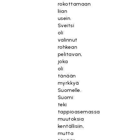
rokottamaan
liian
usein.
Sveitsi
oli
valinnut
rohkean
pelitavan,
joka
oli
tänään
myrkkyä
Suomelle.
Suomi
teki
tappioasemassa
muutoksia
kentällisiin,
mutta