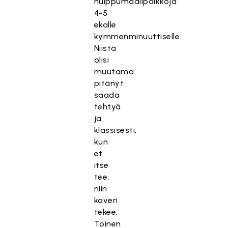
huippumaalipaikkoja
4-5
ekalle
kymmenminuuttiselle.
Niistä
olisi
muutama
pitänyt
saada
tehtyä
ja
klassisesti,
kun
et
itse
tee,
niin
kaveri
tekee.
Toinen