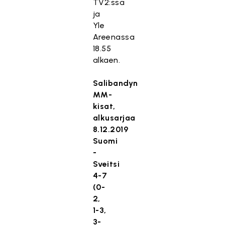
TV2:ssa
ja
Yle
Areenassa
18.55
alkaen.
Salibandyn
MM-
kisat,
alkusarjaa
8.12.2019
Suomi
-
Sveitsi
4-7
(0-
2,
1-3,
3-