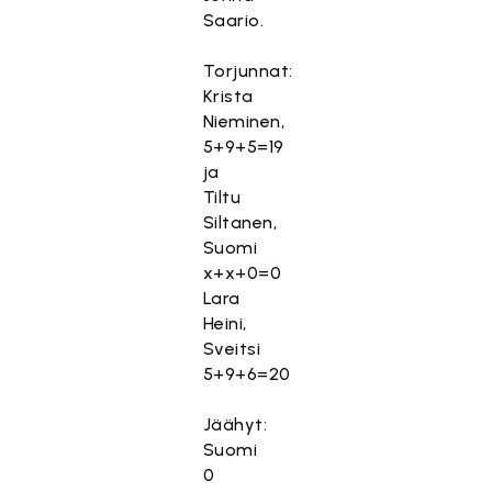
Saario.
Torjunnat:
Krista
Nieminen,
5+9+5=19
ja
Tiltu
Siltanen,
Suomi
x+x+0=0
Lara
Heini,
T
Sveitsi
ä
5+9+6=20
m
ä
Jäähyt:
s
Suomi
i
0
s