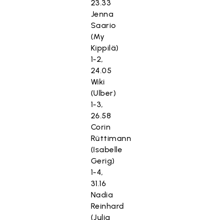
23.33
Jenna
Saario
(My
Kippilä)
1-2,
24.05
Wiki
(Ulber)
1-3,
26.58
Corin
Rüttimann
(Isabelle
Gerig)
1-4,
31.16
Nadia
Reinhard
(Julia