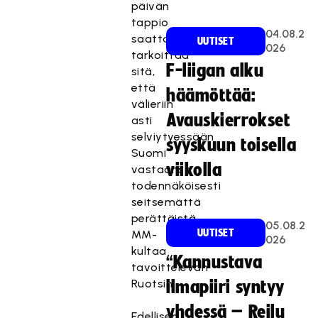
päivän
tappio
04.08.2
saattaa
UUTISET
026
tarkoittaa
F-liigan alku
sitä,
että
häämöttää:
välieriin
Avauskierrokset
asti
selviytyessään
syyskuun toisella
Suomi
viikolla
vastaansa
todennäköisesti
seitsemättä
perättäistä
05.08.2
UUTISET
MM-
026
kultaa
“Kannustava
tavoittelevan
Ruotsin.
ilmapiiri syntyy
yhdessä – Reilu
Edellisen