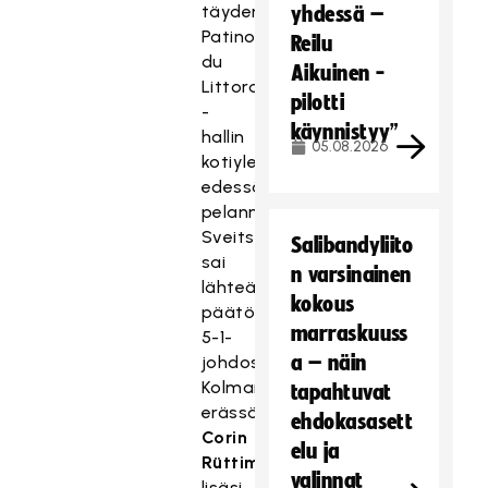
täyden
yhdessä –
Patinoires
Reilu
du
Aikuinen -
Littoral
pilotti
-
käynnistyy”
hallin
05.08.2026
kotiyleisön
edessä
pelannut
Sveitsi
Salibandyliito
sai
n varsinainen
lähteä
kokous
päätöserään
marraskuuss
5-1-
a – näin
johdossa.
Kolmannessa
tapahtuvat
erässä
ehdokasasett
Corin
elu ja
Rüttimann
valinnat
lisäsi