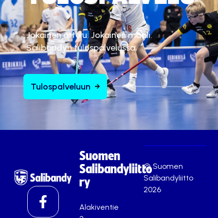
Jokainen ottelu. Jokainen maali.
Salibandyn tulospalvelussa.
Tulospalveluun
Suomen
© Suomen
Salibandyliitto
Salibandyliitto
ry
2026
Alakiventie