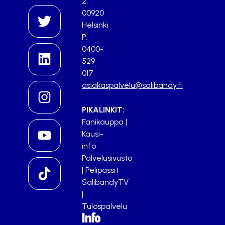
2,
00920
Helsinki
P.
0400-
529
017
asiakaspalvelu@salibandy.fi
PIKALINKIT:
Fanikauppa
|
Kausi-
info
Palvelusivusto
|
Pelipassit
SalibandyTV
|
Tulospalvelu
Info