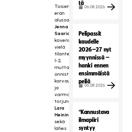
tä
Toisen
06.08.2026
erän
alussa
Jenna
Pelipassit
Saario
kavensi
kaudelle
vielä
2026–27 nyt
tilanteeksi
myynnissä –
1-2,
hanki ennen
mutta
ensimmäistä
onnistuneen
karvauspelin
peliä
06.08.2026
ja
varmasti
torjuneen
Lara
“Kannustava
Heinin
ilmapiiri
sekä
syntyy
lähes