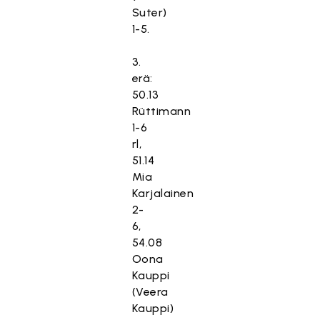
Suter)
1-5.
3.
erä:
50.13
Rüttimann
1-6
rl,
51.14
Mia
Karjalainen
2-
6,
54.08
Oona
Kauppi
(Veera
Kauppi)