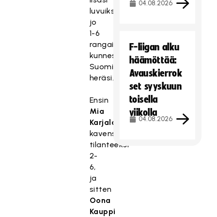
04.08.2026
luvuiksi
jo
1-6
rangaistuslaukauksesta,
F-liigan alku
kunnes
häämöttää:
Suomi
Avauskierrok
heräsi.
set syyskuun
toisella
Ensin
Mia
viikolla
04.08.2026
Karjalainen
kavensi
tilanteeksi
2-
6,
ja
sitten
Oona
Kauppi