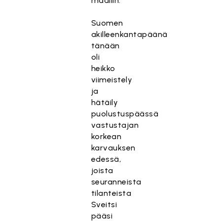
maaliin.
Suomen
akilleenkantapäänä
tänään
oli
heikko
viimeistely
ja
hätäily
puolustuspäässä
vastustajan
korkean
karvauksen
edessä,
joista
seuranneista
tilanteista
Sveitsi
pääsi