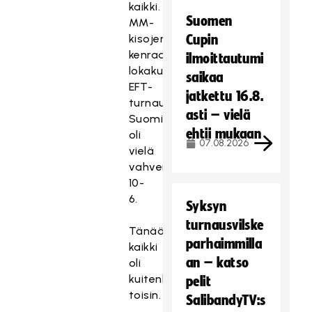
kaikki.
Suomen
MM-
kisojen
Cupin
kenraaliharjoituksessa,
ilmoittautumi
lokakuun
saikaa
EFT-
jatkettu 16.8.
turnauksessa,
asti – vielä
Suomi
ehtii mukaan
oli
07.08.2026
vielä
vahvempi
10-
6.
Syksyn
turnausvilske
Tänään
parhaimmilla
kaikki
an – katso
oli
kuitenkin
pelit
toisin.
SalibandyTV:s