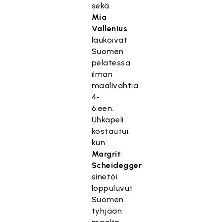
sekä
Mia
Vallenius
laukoivat
Suomen
pelatessa
ilman
maalivahtia
4-
6:een.
Uhkapeli
kostautui,
kun
Margrit
Scheidegger
sinetöi
loppuluvut
Suomen
tyhjään