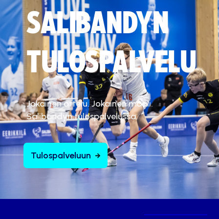
SALIBANDYN
TULOSPALVELU
Jokainen ottelu. Jokainen maali.
Salibandyn tulospalvelussa.
Tulospalveluun