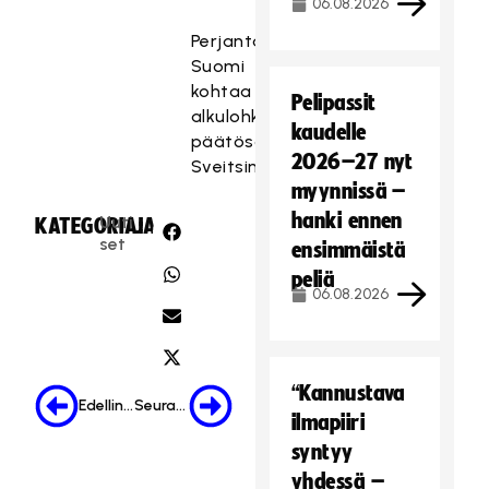
06.08.2026
Perjantaina
Suomi
kohtaa
Pelipassit
alkulohkon
kaudelle
päätösottelussaan
2026–27 nyt
Sveitsin.
myynnissä –
hanki ennen
Uuti
KATEGORIA:
JAA:
set
ensimmäistä
peliä
06.08.2026
“Kannustava
Edellinen
Seuraava
ilmapiiri
syntyy
yhdessä –