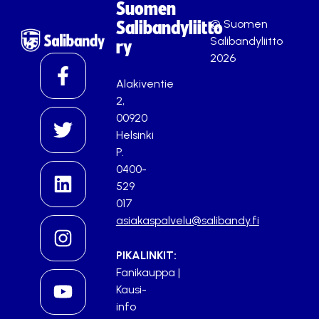
Suomen
© Suomen
Salibandyliitto
Salibandyliitto
ry
2026
Alakiventie
2,
00920
Helsinki
P.
0400-
529
017
asiakaspalvelu@salibandy.fi
PIKALINKIT:
Fanikauppa
|
Kausi-
info