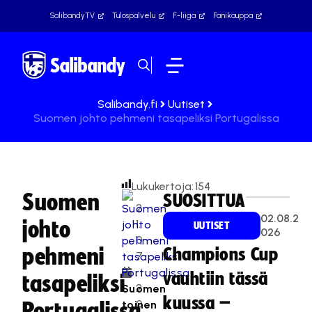
SalibandyTV
Tulospalvelu
F-liiga
Fanikauppa
Salibandy.fi
Uutiset
Suomen johto pehmeni tasapeliksi Portugalissa
Lukukertoja:
154
Suomen
SUOSITTUA
2
02.08.2
johto
1.
UUTISET
026
0
pehmeni
Champions Cup
7
.
vauhtiin tässä
tasapeliksi
2
Suomen
kuussa –
0
toinen
Portugalissa