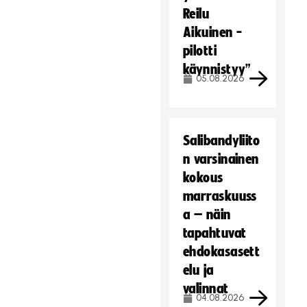
Reilu
Aikuinen -
pilotti
käynnistyy”
05.08.2026
Salibandyliito
n varsinainen
kokous
marraskuuss
a – näin
tapahtuvat
ehdokasasett
elu ja
valinnat
04.08.2026