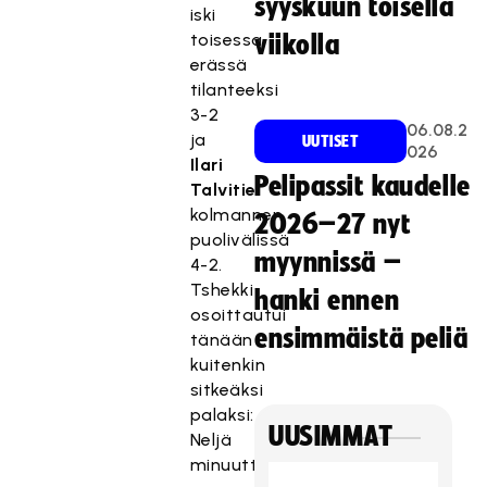
syyskuun toisella
iski
toisessa
viikolla
erässä
tilanteeksi
3-2
06.08.2
ja
UUTISET
026
Ilari
Pelipassit kaudelle
Talvitie
kolmannen
2026–27 nyt
puolivälissä
myynnissä –
4-2.
Tshekki
hanki ennen
osoittautui
ensimmäistä peliä
tänään
kuitenkin
sitkeäksi
palaksi:
UUSIMMAT
Neljä
minuuttia