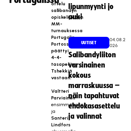
1
ottelu
lipunmyynti jo
6
salibandyn
auki
opiskelijoiden
MM-
turnauksessa
Portugalin
04.08.2
UUTISET
Portossa
026
päättyi
Salibandyliiton
4-4-
varsinainen
tasapeliin
Tshekkiä
kokous
vastaan.
marraskuussa –
Valtteri
näin tapahtuvat
Parviainen
ensimmäisessä
ehdokasasettelu
ja
ja valinnat
Santeri
Lindfors