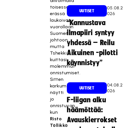
alivoimalla
toisessa
05.08.2
UUTISET
erässä
026
laukoivat
“Kannustava
vuorollaan
ilmapiiri syntyy
Suomen
johtoon,
yhdessä – Reilu
mutta
Aikuinen -pilotti
Tshekki
kuittasi
käynnistyy”
molemmat
onnistumiset.
Sitten
04.08.2
karkumatka
UUTISET
026
näytti
F-liigan alku
jo
onnistuvan
häämöttää:
kun
Risto
Avauskierrokset
Töllikkö