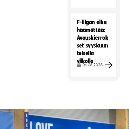
F-liigan alku
häämöttää:
Avauskierrok
set syyskuun
toisella
viikolla
04.08.2026