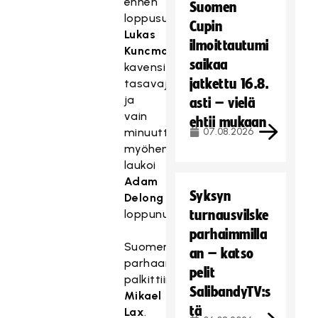
ennen
Suomen
loppusummeria
Cupin
Lukas
ilmoittautumi
Kuncman
saikaa
kavensi
jatkettu 16.8.
tasavajaalla,
ja
asti – vielä
vain
ehtii mukaan
minuuttia
07.08.2026
myöhemmin
laukoi
Adam
Syksyn
Delong
loppunumerot.
turnausvilske
parhaimmilla
Suomen
an – katso
parhaana
pelit
palkittiin
SalibandyTV:s
Mikael
tä
Lax
.