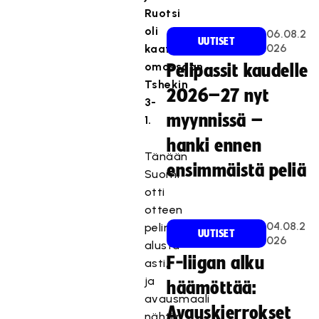
Ruotsi
oli
06.08.2
UUTISET
026
kaatanut
omassaan
Pelipassit kaudelle
Tshekin
2026–27 nyt
3-
myynnissä –
1.
hanki ennen
Tänään
ensimmäistä peliä
Suomi
otti
otteen
04.08.2
pelin
UUTISET
026
alusta
F-liigan alku
asti,
ja
häämöttää:
avausmaali
Avauskierrokset
nähtiin