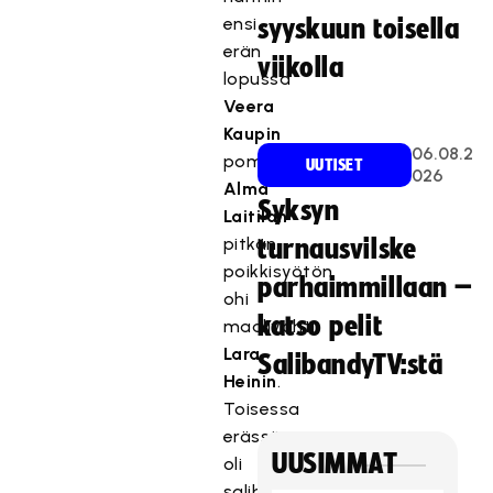
ensi
syyskuun toisella
erän
viikolla
lopussa
Veera
Kaupin
06.08.2
pommittaessa
UUTISET
026
Alma
Syksyn
Laitilan
pitkän
turnausvilske
poikkisyötön
parhaimmillaan –
ohi
katso pelit
maalivahti
Lara
SalibandyTV:stä
Heinin
.
Toisessa
erässä
UUSIMMAT
oli
salibandyn