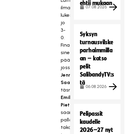
Laitilan
ehtii mukaan
07.08.2026
ilmasyötöstä
lukemiksi
jo
3-
Syksyn
0.
turnausvilske
Finaalipaikka
parhaimmilla
sinetöityi
an – katso
päätöserässä,
pelit
jossa
SalibandyTV:s
Jenna
tä
Saario
06.08.2026
täsmäsi
Emilia
Pietilältä
saamansa
Pelipassit
pallon
kaudelle
takayläkulmaan
2026–27 nyt