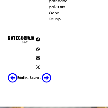
parhaana
palkittiin
Oona
Kauppi.
Uuti
KATEGORIA:
JAA:
set
Edellinen
Seuraava