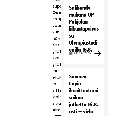
superkaksosista
Salibandy
Oona
mukana OP
Kaupin
Pohjolan
vuoro,
liikuntapäiväs
kun
sä
hän
Olympiastadi
ensin
onilla 15.8.
yllätti
08.08.2026
sveitsiläisvahdin
yllättävällä
laukauksella
Suomen
etukulmasta
Cupin
ja
sitten
ilmoittautumi
vielä
saikaa
sipaisi
jatkettu 16.8.
Alma
asti – vielä