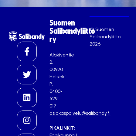
Suomen
© Suomen
Salibandyliitto
Salibandyliitto
ry
2026
Alakiventie
2,
00920
Helsinki
P.
0400-
529
017
asiakaspalvelu@salibandy.fi
PIKALINKIT:
Fanikauppa
|