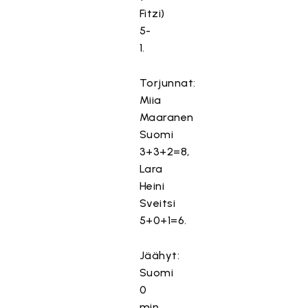
Fitzi)
5-
1.
Torjunnat:
Miia
Maaranen
Suomi
3+3+2=8,
Lara
Heini
Sveitsi
5+0+1=6.
Jäähyt:
Suomi
0
min,