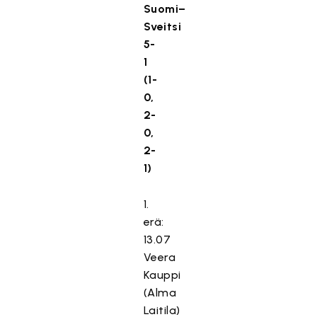
Suomi–
Sveitsi
5-
1
(1-
0,
2-
0,
2-
1)
1.
erä:
13.07
Veera
Kauppi
(Alma
Laitila)