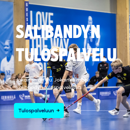
SALIBANDYN
TULOSPALVELU
Jokainen ottelu. Jokainen maali.
Salibandyn tulospalvelussa.
Tulospalveluun