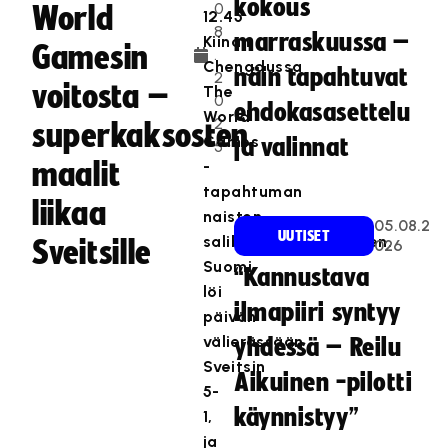
kokous
0
World
12.45
8
marraskuussa –
Kiinan
Gamesin
.
Chengdussa
näin tapahtuvat
2
voitosta –
The
0
ehdokasasettelu
World
2
superkaksosten
Games
ja valinnat
5
maalit
-
tapahtuman
liikaa
naisten
05.08.2
UUTISET
salibandymestaruuden.
Sveitsille
026
Suomi
“Kannustava
löi
ilmapiiri syntyy
päivän
välierässään
yhdessä – Reilu
Sveitsin
Aikuinen -pilotti
5-
käynnistyy”
1,
ja