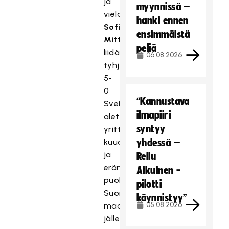
ja
myynnissä –
vielä
hanki ennen
Sofia
ensimmäistä
Mittentag
peliä
liidätti
06.08.2026
tyhjiin
5-
0
“Kannustava
Sveitsin
ilmapiiri
alettua
syntyy
yrittää
kuudella
yhdessä –
ja
Reilu
erän
Aikuinen -
puolivälissä.
pilotti
Suomen
käynnistyy”
05.08.2026
maalissa
jälleen