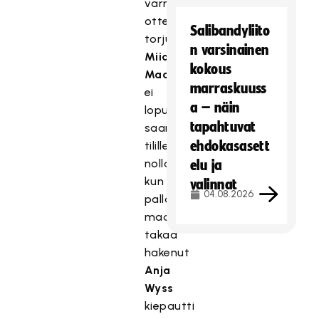
varmoin
ottein
Salibandyliito
torjunut
n varsinainen
Miia
kokous
Maaranen
marraskuuss
ei
a – näin
lopulta
tapahtuvat
saanut
ehdokasasett
tililleen
nollapeliä,
elu ja
kun
valinnat
04.08.2026
pallon
maalin
takaa
hakenut
Anja
Wyss
kiepautti