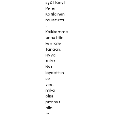
syöttänyt
Peter
Kotilainen
muistutti.
-
Kaikkemme
annettiin
kentälle
tänään.
Hyvä
tulos.
Nyt
löydettiin
se
vire,
mikä
olisi
pitänyt
olla
jo