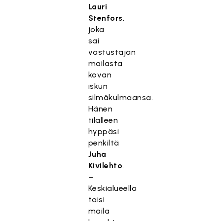
Lauri
Stenfors
,
joka
sai
vastustajan
mailasta
kovan
iskun
silmäkulmaansa.
Hänen
tilalleen
hyppäsi
penkiltä
Juha
Kivilehto
.
–
Keskialueella
taisi
maila