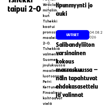
0
lipunmyynti jo
Wroclawissa
taipui 2-0
1
mitaliin,
auki
7
kun
Tshekki
kaatui
pronssiottelussa
04.08.2
UUTISET
026
maalein
2-0.
Salibandyliiton
Tshekkiä
varsinainen
valmensi
Suomen
kokous
joulukuussa
marraskuussa –
maailmanmestariksi
luotsannut
näin tapahtuvat
Petri
ehdokasasettelu
Kettunen.
Finaalissa
ja valinnat
kohtaavat
vielä