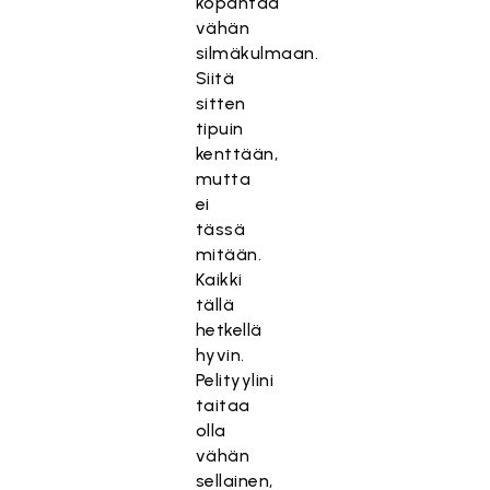
kopahtaa
vähän
silmäkulmaan.
Siitä
sitten
tipuin
kenttään,
mutta
ei
tässä
mitään.
Kaikki
tällä
hetkellä
hyvin.
Pelityylini
taitaa
olla
vähän
sellainen,