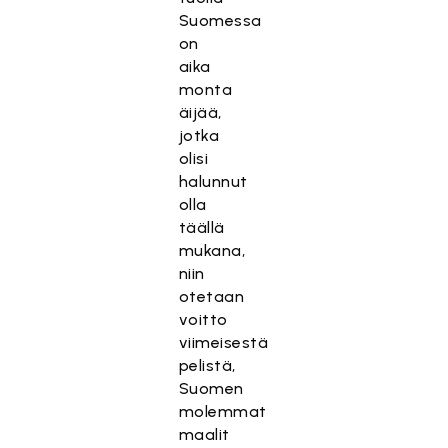
Suomessa
on
aika
monta
äijää,
jotka
olisi
halunnut
olla
täällä
mukana,
niin
otetaan
voitto
viimeisestä
pelistä,
Suomen
molemmat
maalit