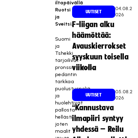
iltapäivällä
04.08.2
Ruotsi
UUTISET
026
ja
F-liigan alku
Sveitsi.
häämöttää:
Suomi
Avauskierrokset
ja
Tshekki
syyskuun toisella
tarjoilivat
viikolla
pronssiottelussa
pedantin
tarkkaa
puolustuspeliä
05.08.2
UUTISET
ja
026
huolehtivat
“Kannustava
pallosta
hellästi,
ilmapiiri syntyy
joten
yhdessä – Reilu
maalit