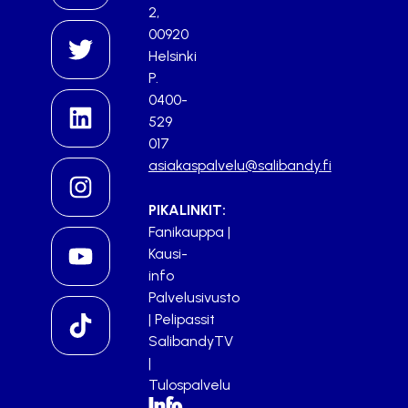
2,
00920
Helsinki
P.
0400-
529
017
asiakaspalvelu@salibandy.fi
PIKALINKIT:
Fanikauppa
|
Kausi-
info
Palvelusivusto
|
Pelipassit
SalibandyTV
|
Tulospalvelu
Info