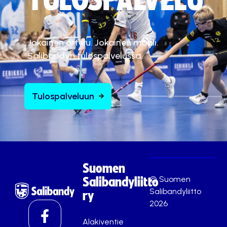
TULOSPALVELU
Jokainen ottelu. Jokainen maali.
Salibandyn tulospalvelussa.
Tulospalveluun
Suomen
© Suomen
Salibandyliitto
Salibandyliitto
ry
2026
Alakiventie