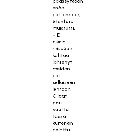
päässytkään
enää
pelaamaan,
Stenfors
muistutti.
– Ei
oikein
missään
kohtaa
lähtenyt
meidän
peli
sellaiseen
lentoon.
Ollaan
pari
vuotta
tässä
kuitenkin
pelattu