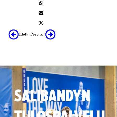
Edellinen
Seuraava
SALIBANDYN