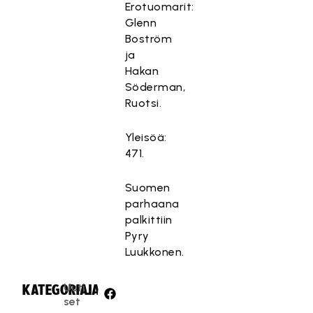
Erotuomarit:
Glenn
Boström
ja
Hakan
Söderman,
Ruotsi.
Yleisöä:
471.
Suomen
parhaana
palkittiin
Pyry
Luukkonen.
Uuti
KATEGORIA:
JAA:
set