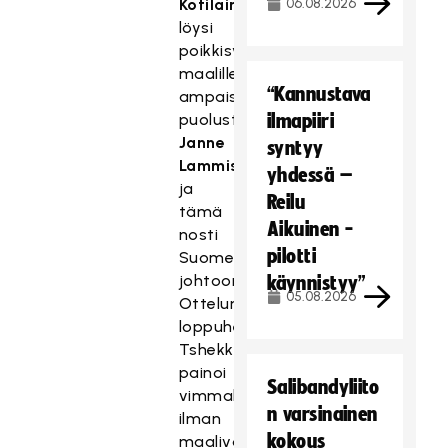
Kotilaine
n
06.08.2026
löysi
poikkisyötöllä
maalille
“Kannustava
ampaisseen
puolustaja
ilmapiiri
Janne
syntyy
Lammisen
yhdessä –
ja
Reilu
tämä
Aikuinen -
nosti
pilotti
Suomen
johtoon.
käynnistyy”
05.08.2026
Ottelun
loppuhetket
Tshekki
painoi
Salibandyliito
vimmalla
n varsinainen
ilman
kokous
maalivahtia,