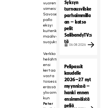
Syksyn
vuorenvarmasti
viimeistelevän
turnausvilske
Savosen
parhaimmilla
pallo
an – katso
eksyi
pelit
kuitenkin
SalibandyTV:s
maalivahdin
tä
suojuksiin.
06.08.2026
Verkko
heilahti
ensi
Pelipassit
kertaa
kaudelle
vasta
2026–27 nyt
toisessa
myynnissä –
erässä
hanki ennen
ylivoimalla,
kun
ensimmäistä
Peter
peliä