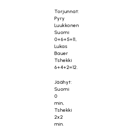
Torjunnat:
Pyry
Luukkonen
Suomi
0+6+5=11,
Lukas
Bauer
Tshekki
6+4+2=12.
Jäähyt:
Suomi
0
min,
Tshekki
2x2
min.