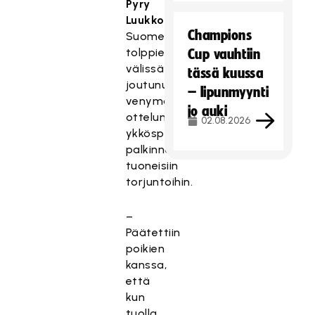
Pyry
Luukkonen
Champions
Suomen
tolppien
Cup vauhtiin
välissä
tässä kuussa
joutunut
– lipunmyynti
venymään
jo auki
ottelun
02.08.2026
ykköspelaajan
palkinnon
tuoneisiin
torjuntoihin.
–
Päätettiin
poikien
kanssa,
että
kun
tuolla