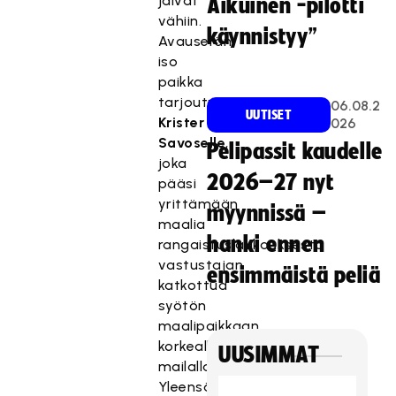
jäivät
Aikuinen -pilotti
vähiin.
käynnistyy”
Avauserän
iso
paikka
tarjoutui
06.08.2
UUTISET
Krister
026
Savoselle
,
Pelipassit kaudelle
joka
2026–27 nyt
pääsi
yrittämään
myynnissä –
maalia
hanki ennen
rangaistuslaukauksesta
vastustajan
ensimmäistä peliä
katkottua
syötön
maalipaikkaan
korkealla
UUSIMMAT
mailalla.
Yleensä