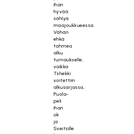
ihan
hyvää
sählyä
maajoukkueessa.
Vähän
ehkä
tahmea
alku
turnaukselle,
vaikka
Tshekki
voitettiin
alkusarjassa,
Puola-
peli
ihan
ok
ja
Sveitsille