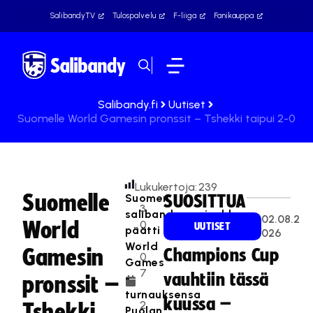
SalibandyTV
Tulospalvelu
F-liiga
Fanikauppa
Salibandy.fi
Uutiset
Suomelle World Gamesin pronssit – Tshekki taipui 2-0
Lukukertoja:
239
Suomelle
Suomen
SUOSITTUA
3
salibandymaajoukkue
02.08.2
World
0
UUTISET
päätti
026
.
World
Gamesin
Champions Cup
0
Games
7
vauhtiin tässä
-
pronssit –
.
turnauksensa
kuussa –
2
Tshekki
Puolan