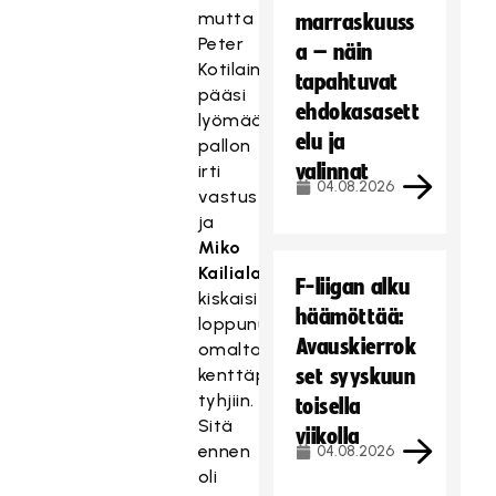
mutta
marraskuuss
Peter
a – näin
Kotilainen
tapahtuvat
pääsi
ehdokasasett
lyömään
elu ja
pallon
valinnat
irti
04.08.2026
vastustajalya
ja
Miko
Kailiala
F-liigan alku
kiskaisi
häämöttää:
loppunumerot
Avauskierrok
omalta
kenttäpuoliskolta
set syyskuun
tyhjiin.
toisella
Sitä
viikolla
ennen
04.08.2026
oli