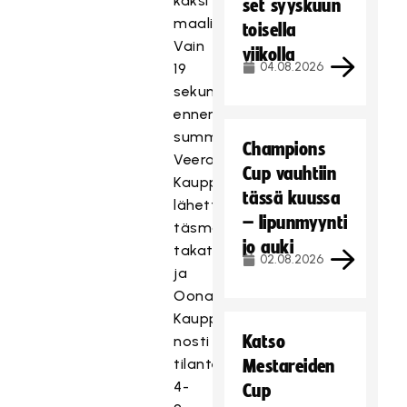
kaksi
set syyskuun
maalia.
toisella
Vain
viikolla
04.08.2026
19
sekuntia
ennen
summeria
Champions
Veera
Cup vauhtiin
Kauppi
tässä kuussa
lähetti
– lipunmyynti
täsmäsyötön
jo auki
takatolpalle
02.08.2026
ja
Oona
Kauppi
Katso
nosti
tilanteeksi
Mestareiden
4-
Cup