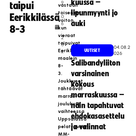
kuussa –
9
taipui
vastaan
.
lipunmyynti jo
toisenkin
Eerikkilässä
0
voiton,
auki
6
8-3
kun
.
vieraat
2
taipuivat
0
04.08.2
Eerikkilässä
UUTISET
2
026
maalein
1
Salibandyliiton
8-
varsinainen
3.
Joukkueet
kokous
tähtäävät
marraskuussa –
marras-
joulukuun
näin tapahtuvat
vaihteessa
ehdokasasettelu
Uppsalassa
ja valinnat
pelattavaan
MM-