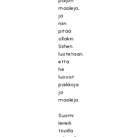
paljon
maaleja,
ja
niin
pitää
ollakin.
Siihen
luotetaan,
että
he
luovat
paikkoja
ja
maaleja.
Suomi
leireili
tiiviillä