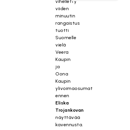
vihelletty
viiden
minuutin
rangaistus
tuotti
Suomelle
vielä
Veera
Kaupin
ja
Oona
Kaupin
ylivoimaosumat
ennen
Eliska
Trojankovan
näyttävää
kavennusta.