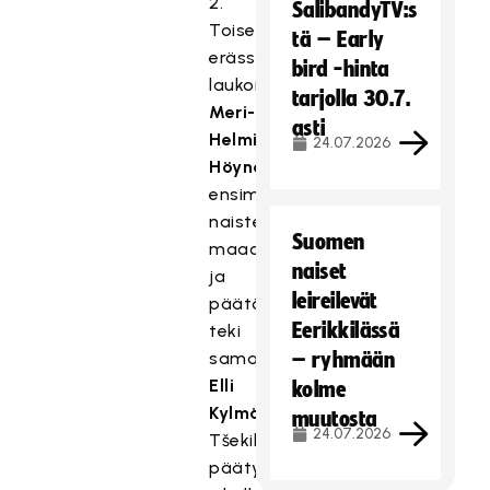
2.
SalibandyTV:s
Toisessa
tä – Early
erässä
bird -hinta
laukoi
tarjolla 30.7.
Meri-
asti
Helmi
24.07.2026
Höynälä
ensimmäisen
naisten
Suomen
maaottelumaalinsa,
naiset
ja
leireilevät
päätösjaksolla
Eerikkilässä
teki
saman
– ryhmään
Elli
kolme
Kylmäluoma
.
muutosta
24.07.2026
Tšekille
päätytuuppauksesta