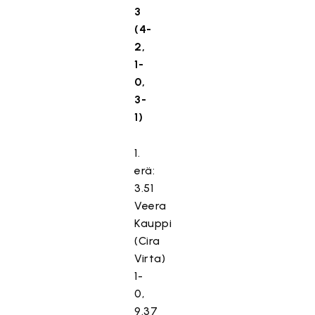
3
(4-
2,
1-
0,
3-
1)
1.
erä:
3.51
Veera
Kauppi
(Cira
Virta)
1-
0,
9.37