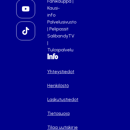
Fanikauppa
|
Kausi-
info
Palvelusivusto
|
Pelipassit
SalibandyTV
|
Tulospalvelu
Info
Yhteystiedot
Henkilöstö
Laskutustiedot
Tietosuoja
Tilaa uutiskirje