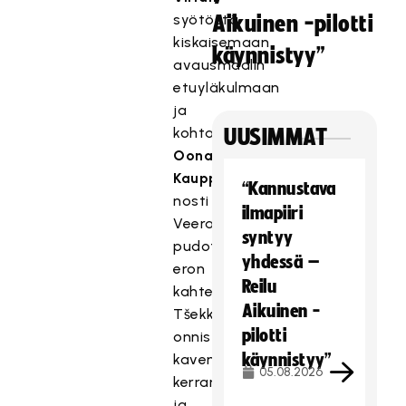
syötöstä
Aikuinen -pilotti
kiskaisemaan
käynnistyy”
avausmaalin
etuyläkulmaan
ja
kohta
UUSIMMAT
Oona
Kauppi
“Kannustava
nosti
ilmapiiri
Veeran
syntyy
pudotuksesta
yhdessä –
eron
Reilu
kahteen.
Aikuinen -
Tšekki
pilotti
onnistui
käynnistyy”
kaventamaan
05.08.2026
kerran
ja