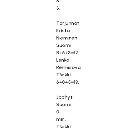
8-
3.
Torjunnat:
Krista
Nieminen
Suomi
8+6+3=17,
Lenka
Remesova
Tšekki
6+8+5=19.
Jäähyt:
T
Suomi
ä
0
T
m
min,
ä
ä
Tšekki
m
s