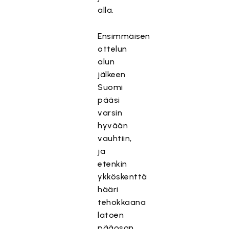
alla.
Ensimmäisen
ottelun
alun
jälkeen
Suomi
pääsi
varsin
hyvään
vauhtiin,
ja
etenkin
ykköskenttä
hääri
tehokkaana
latoen
pääosan