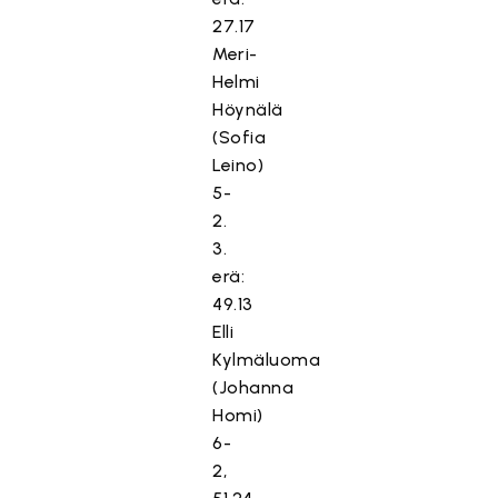
27.17
Meri-
Helmi
Höynälä
(Sofia
Leino)
5-
2.
3.
erä:
49.13
Elli
Kylmäluoma
(Johanna
Homi)
6-
2,