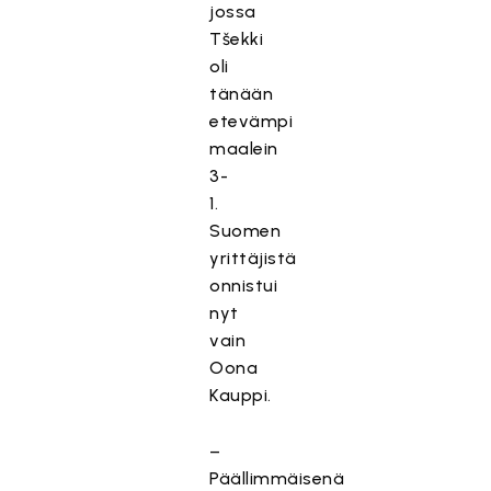
jossa
Tšekki
oli
tänään
etevämpi
maalein
3-
1.
Suomen
yrittäjistä
onnistui
nyt
vain
Oona
Kauppi.
–
Päällimmäisenä