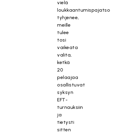
vielä
loukkaantumispajatso
tyhjenee,
meille
tulee
tosi
vaikeata
valita,
ketkä
20
pelaajaa
osallistuvat
syksyn
EFT-
turnauksiin
ja
tietysti
sitten