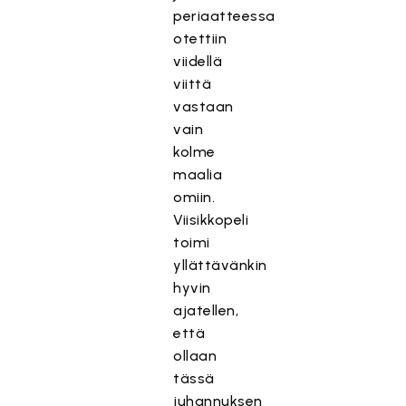
periaatteessa
otettiin
viidellä
viittä
vastaan
vain
kolme
maalia
omiin.
Viisikkopeli
toimi
yllättävänkin
hyvin
ajatellen,
että
ollaan
tässä
juhannuksen