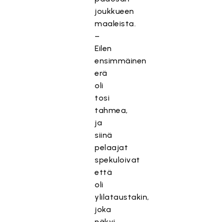
joukkueen
maaleista.
–
Eilen
ensimmäinen
erä
oli
tosi
tahmea,
ja
siinä
pelaajat
spekuloivat
että
oli
ylilataustakin,
joka
näkyi