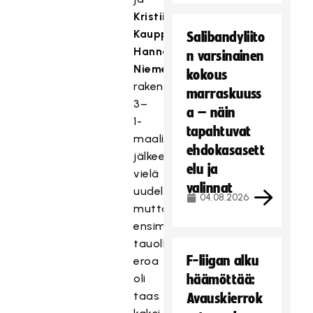
Kristiina
Kauppilan
Salibandyliito
Hanna
n varsinainen
Niemelälle
kokous
rakentaman
marraskuuss
3–
a – näin
1-
tapahtuvat
maalin
ehdokasasett
jälkeen
elu ja
vielä
valinnat
uudelleen,
04.08.2026
mutta
ensimmäisellä
tauolla
F-liigan alku
eroa
oli
häämöttää:
taas
Avauskierrok