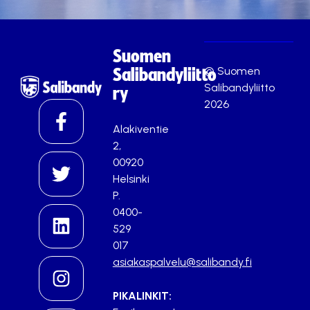
Suomen
© Suomen
Salibandyliitto
Salibandyliitto
ry
2026
Alakiventie
2,
00920
Helsinki
P.
0400-
529
017
asiakaspalvelu@salibandy.fi
PIKALINKIT: