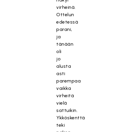
virheinä.
Ottelun
edetessä
parani,
ja
tänään
oli
jo
alusta
asti
parempaa
vaikka
virheitä
vielä
sattuikin.
Ykköskenttä
teki