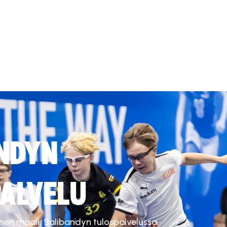
NDYN
ALVELU
inen maali. Salibandyn tulospalvelussa.