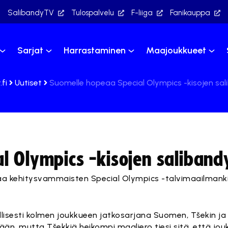
SalibandyTV
Tulospalvelu
F-liiga
Fanikauppa
Sarjat
Harrastaminen
Maajoukkueet
fi
Uutiset
Suomelle hopeaa Special Olympics -kisojen sa
l Olympics -kisojen saliband
a kehitysvammaisten Special Olympics -talvimaailmanki
lisesti kolmen joukkueen jatkosarjana Suomen, Tšekin ja V
ään, mutta Tšekkiä heikompi maaliero tiesi sitä, että jou