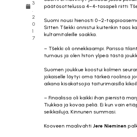
3
päätösottelussa 4–4-tasapeli riitti Tše
.
2
Suomi nousi hienosti 0–2-tappioase
0
Sitten Tšekki onnistui kuitenkin taas ka
1
kultamitaleille saakka.
7
– Tšekki oli onnekkaampi. Parissa tila
turnaus ja olen hiton ylpeä tästä jouk
Suomen joukkue koostui kolmen seuran
jokaiselle löytyi oma tärkeä roolinsa 
aikana kisakatsojia taiturimaisilla kikoi
– Finaalissa oli kaikki ihan pienistä marg
Tiukkaa ja kovaa peliä. Ei kun vain etiä
seikkailuja, Kinnunen summasi.
Kooveen maalivahti
Jere Nieminen
palk