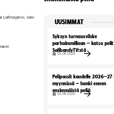
le Lahnajärvi, Jani
UUSIMMAT
Syksyn turnausvilske
parhaimmillaan – katso pelit
inen)
SalibandyTV:stä
06.08.2026
Pelipassit kaudelle 2026–27
myynnissä – hanki ennen
ensimmäistä peliä
06.08.2026