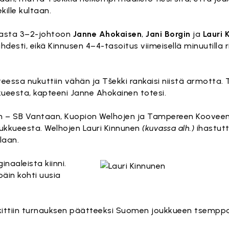
kille kultaan.
masta 3–2-johtoon
Janne Ahokaisen
,
Jani Borgin
ja
Lauri 
hdesti, eikä Kinnusen 4–4-tasoitus viimeisellä minuutilla r
nteessa nukuttiin vähän ja Tšekki rankaisi niistä armotta.
kueesta, kapteeni Janne Ahokainen totesi.
 – SB Vantaan, Kuopion Welhojen ja Tampereen Kooveen 
joukkueesta. Welhojen Lauri Kinnunen
(kuvassa alh.)
ihastutt
llaan.
inaaleista kiinni.
päin kohti uusia
ittiin turnauksen päätteeksi Suomen joukkueen tsemppa