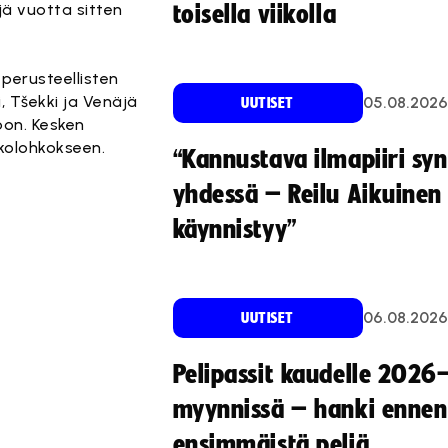
jä vuotta sitten
toisella viikolla
 perusteellisten
, Tšekki ja Venäjä
05.08.2026
UUTISET
koon. Kesken
tkolohkokseen.
“Kannustava ilmapiiri sy
yhdessä – Reilu Aikuinen 
käynnistyy”
06.08.2026
UUTISET
Pelipassit kaudelle 2026
myynnissä – hanki ennen
ensimmäistä peliä