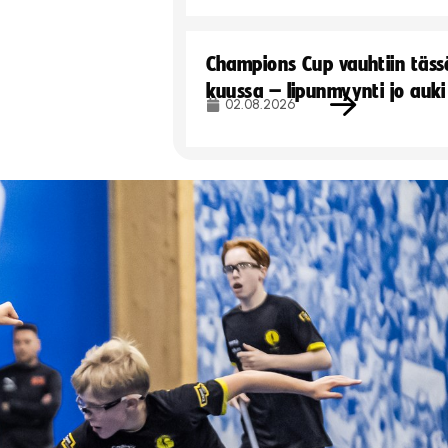
Champions Cup vauhtiin täss
kuussa – lipunmyynti jo auki
02.08.2026