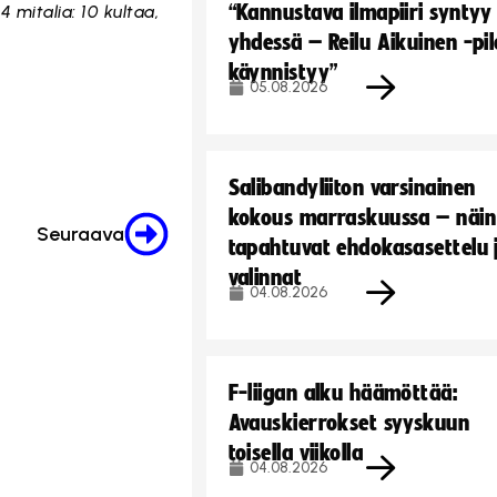
“Kannustava ilmapiiri syntyy
4 mitalia: 10 kultaa,
yhdessä – Reilu Aikuinen -pil
käynnistyy”
05.08.2026
Salibandyliiton varsinainen
kokous marraskuussa – näin
Seuraava
tapahtuvat ehdokasasettelu 
valinnat
04.08.2026
F-liigan alku häämöttää:
Avauskierrokset syyskuun
toisella viikolla
04.08.2026