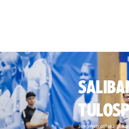
SALIBA
TULOSP
Jokainen ottelu. Joka