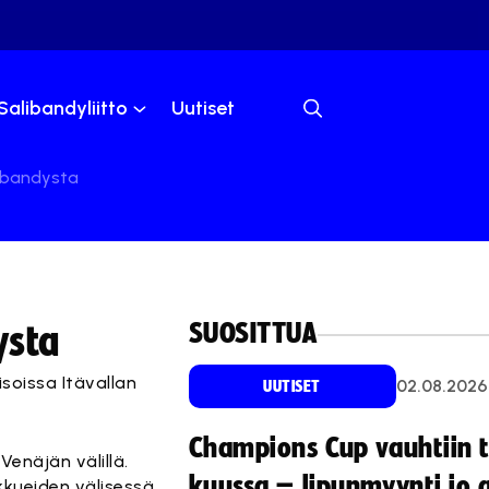
Salibandyliitto
Uutiset
libandysta
SUOSITTUA
ysta
soissa Itävallan
02.08.2026
UUTISET
Champions Cup vauhtiin 
enäjän välillä.
kuussa – lipunmyynti jo 
kkueiden välisessä