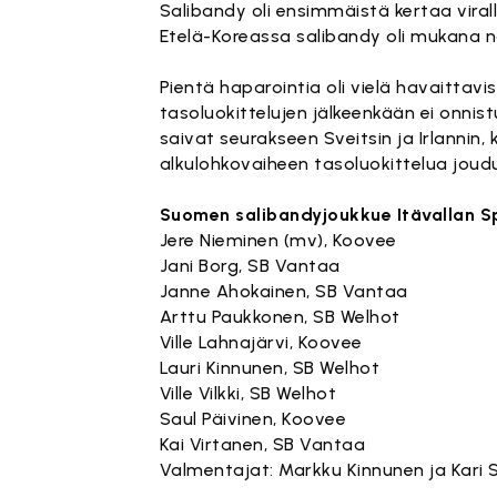
Salibandy oli ensimmäistä kertaa viral
Etelä-Koreassa salibandy oli mukana n
Pientä haparointia oli vielä havaittavi
tasoluokittelujen jälkeenkään ei onni
saivat seurakseen Sveitsin ja Irlannin,
alkulohkovaiheen tasoluokittelua joudu
Suomen salibandyjoukkue Itävallan S
Jere Nieminen (mv), Koovee
Jani Borg, SB Vantaa
Janne Ahokainen, SB Vantaa
Arttu Paukkonen, SB Welhot
Ville Lahnajärvi, Koovee
Lauri Kinnunen, SB Welhot
Ville Vilkki, SB Welhot
Saul Päivinen, Koovee
Kai Virtanen, SB Vantaa
Valmentajat: Markku Kinnunen ja Kari