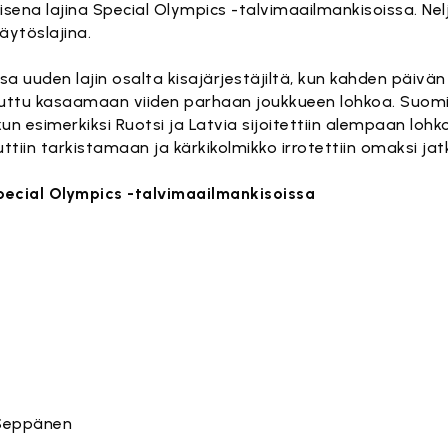
lisena lajina Special Olympics -talvimaailmankisoissa. Nel
äytöslajina.
ssa uuden lajin osalta kisajärjestäjiltä, kun kahden päivän
stuttu kasaamaan viiden parhaan joukkueen lohkoa. Suomi
 kun esimerkiksi Ruotsi ja Latvia sijoitettiin alempaan loh
ttiin tarkistamaan ja kärkikolmikko irrotettiin omaksi ja
pecial Olympics -talvimaailmankisoissa
 Seppänen