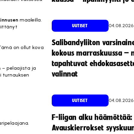
Kinnusen
maaleilla.
04.08.2026
UUTISET
iittänyt
Salibandyliiton varsinain
 Tämä on ollut kova
kokous marraskuussa – 
tapahtuvat ehdokasasette
– pelaajista ja
valinnat
i turnauksen
04.08.2026
UUTISET
F-liigan alku häämöttää:
ripelaajana.
Avauskierrokset syyskuu