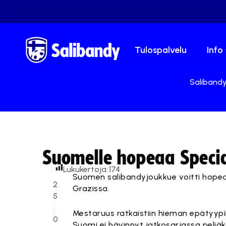
Tulospalvelu
Info
Salibandy.
Suomelle hopeaa Specia
Lukukertoja:
174
Suomen salibandyjoukkue voitti hopea
2
Grazissa.
5
.
Mestaruus ratkaistiin hieman epätyypil
0
Suomi ei hävinnyt jatkosarjassa peliäk