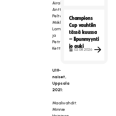
Airaksinen,
Antti
Peltonen,
Champions
Miikka
Cup vauhtiin
Lamu
tässä kuussa
ja
– lipunmyynti
Petri
jo auki
Kettunen.
02.08.2026
U19-
naiset,
Uppsala
2021:
Maalivahdit:
Minnie
Heininen