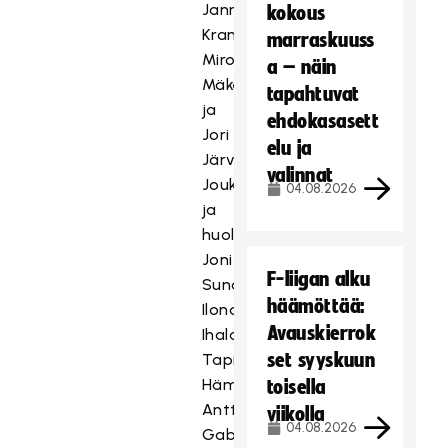
Janne
kokous
Krankka,
marraskuuss
Miro
a – näin
Mäkelä
tapahtuvat
ja
ehdokasasett
Jori
elu ja
Järvenpää.
valinnat
Joukkueenjohto
04.08.2026
ja
huolto:
Joni
F-liigan alku
Sundström,
häämöttää:
Ilona
Avauskierrok
Ihalainen,
set syyskuun
Tapio
Hämeen-
toisella
Anttila,
viikolla
04.08.2026
Gabriel