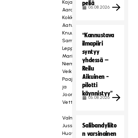
Kajaala,
peliä
06.08.2026
Aaro
Kokko,
Aatu
Knuuti,
“Kannustava
Samuli
ilmapiiri
Leppäniemi,
syntyy
Marius
yhdessä –
Niemelä,
Reilu
Veikko
Aikuinen -
Paajanen
pilotti
ja
käynnistyy”
Joonas
05.08.2026
Vettensaari.
Valmentajat:
Salibandyliito
Jussi
Huovinen,
n varsinainen