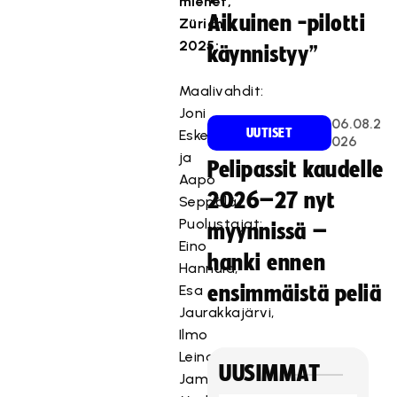
miehet,
Aikuinen -pilotti
Zürich
2025:
käynnistyy”
Maalivahdit:
Joni
06.08.2
UUTISET
Eskelinen
026
ja
Pelipassit kaudelle
Aapo
2026–27 nyt
Seppälä.
Puolustajat:
myynnissä –
Eino
hanki ennen
Hannula,
Esa
ensimmäistä peliä
Jaurakkajärvi,
Ilmo
Leino,
UUSIMMAT
Jami