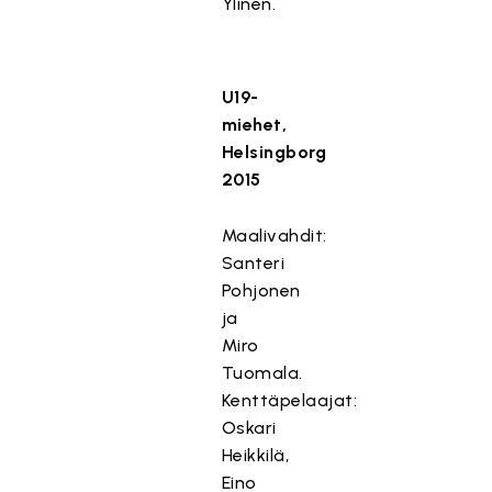
Ylinen.
U19-
miehet,
Helsingborg
2015
Maalivahdit:
Santeri
Pohjonen
ja
Miro
Tuomala.
Kenttäpelaajat:
Oskari
Heikkilä,
Eino