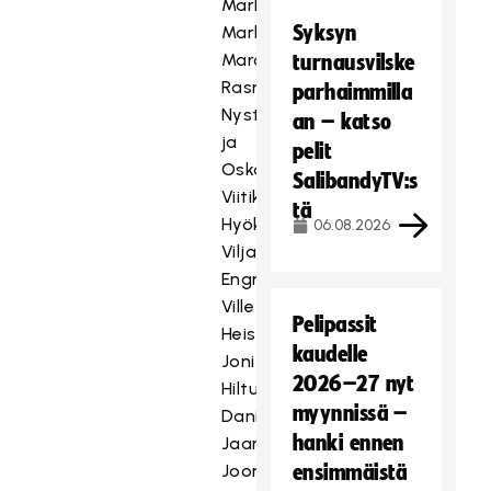
Markkanen,
Syksyn
Markus
Maronen,
turnausvilske
Rasmus
parhaimmilla
Nyström
an – katso
ja
pelit
Oskari
SalibandyTV:s
Viitikka.
tä
Hyökkääjät:
06.08.2026
Viljami
Engman,
Ville
Pelipassit
Heiska,
kaudelle
Joni
2026–27 nyt
Hiltunen,
myynnissä –
Dani
hanki ennen
Jaaranen,
Joona
ensimmäistä