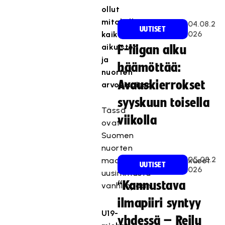
ollut
mitaleilla
04.08.2
UUTISET
026
kaikissa
aikuisten
F-liigan alku
ja
häämöttää:
nuorten
Avauskierrokset
arvokisoissa.
syyskuun toisella
Tässä
viikolla
ovat
Suomen
nuorten
05.08.2
maailmanmestarijoukkueet
UUTISET
026
uusimmasta
“Kannustava
vanhimpaan:
ilmapiiri syntyy
U19-
yhdessä – Reilu