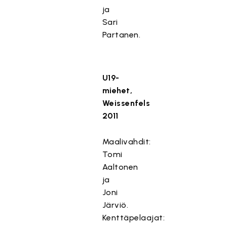
ja
Sari
Partanen.
U19-
miehet,
Weissenfels
2011
Maalivahdit:
Tomi
Aaltonen
ja
Joni
Järviö.
Kenttäpelaajat: