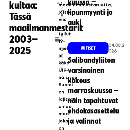
kuussa –
en
kultaa:
maailmanmestaruutta,
0
lipunmyynti jo
joista
Tässä
8
viisi
auki
.
maailmanmestarit
on
0
tullut
5
2003–
19-
.
04.08.2
2025
miehissä
UUTISET
2
026
ja
0
Salibandyliiton
2
kaksi
5
varsinainen
U19-
naisissa.
kokous
Suomi
marraskuussa –
on
lajissa
näin tapahtuvat
ainoa
ehdokasasettelu
maa,
ja valinnat
joka
on