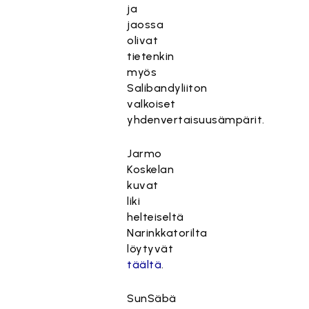
ja
jaossa
olivat
tietenkin
myös
Salibandyliiton
valkoiset
yhdenvertaisuusämpärit.
T
Jarmo
ä
Koskelan
m
kuvat
ä
liki
s
helteiseltä
i
Narinkkatorilta
s
löytyvät
ä
täältä
.
l
t
SunSäbä
ö