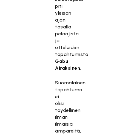
piti
yleisön
ajan
tasalla
pelaajista
ja
otteluiden
tapahtumista
Gabu
Airaksinen
.
Suomalainen
tapahtuma
ei
olisi
täydellinen
ilman
ilmaisia
ämpäreitä,