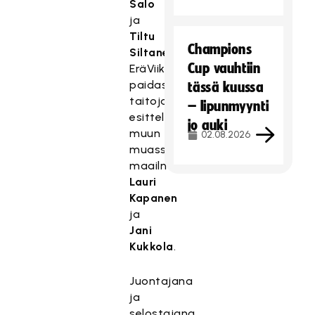
Salo
ja
Tiltu
Champions
Siltanen
.
Cup vauhtiin
EräViikinkien
paidassa
tässä kuussa
taitojaan
– lipunmyynti
esittelivät
jo auki
muun
02.08.2026
muassa
maailmanmestarit
Lauri
Kapanen
ja
Jani
Kukkola
.
Juontajana
ja
selostajana