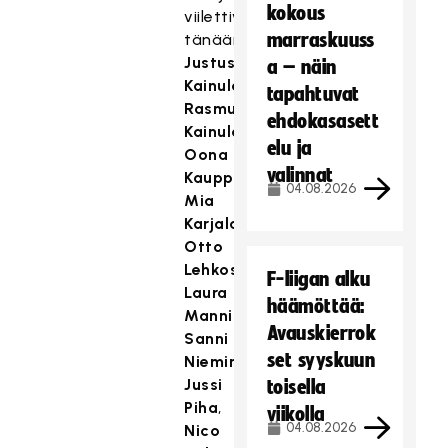
kokous
viilettivät
marraskuuss
tänään
Justus
a – näin
Kainulainen
,
tapahtuvat
Rasmus
ehdokasasett
Kainulainen
,
elu ja
Oona
valinnat
Kauppi
,
04.08.2026
Mia
Karjalainen
,
Otto
Lehkosuo
,
F-liigan alku
Laura
häämöttää:
Manninen
,
Avauskierrok
Sanni
set syyskuun
Nieminen
,
Jussi
toisella
Piha
,
viikolla
04.08.2026
Nico