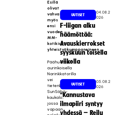
Esillä
olivat
04.08.2
vahvasti
UUTISET
026
myös
F-liigan alku
ensi
vuoden
häämöttää:
MM-
Avauskierrokset
kotikisat
yhteistyökumppaneineen.
syyskuun toisella
viikolla
Päähuomion
aurinkoisella
Narinkkatorilla
vei
05.08.2
UUTISET
tietenkin
026
SunSäbä-
“Kannustava
kaukalo,
ilmapiiri syntyy
jossa
vapaan
yhdessä – Reilu