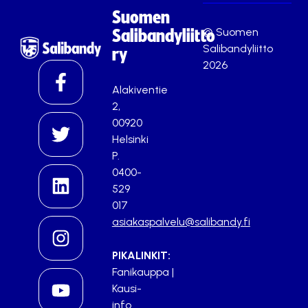
Suomen
© Suomen
Salibandyliitto
Salibandyliitto
ry
2026
Alakiventie
2,
00920
Helsinki
P.
0400-
529
017
asiakaspalvelu@salibandy.fi
PIKALINKIT:
Fanikauppa
|
Kausi-
info