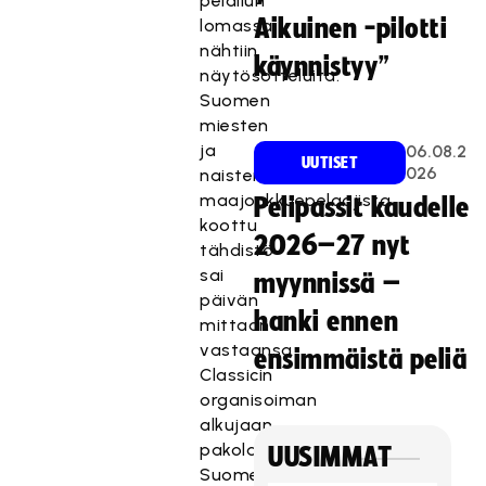
pelailun
Aikuinen -pilotti
lomassa
nähtiin
käynnistyy”
näytösotteluita.
Suomen
miesten
ja
06.08.2
UUTISET
026
naisten
maajoukkuepelaajista
Pelipassit kaudelle
koottu
2026–27 nyt
tähdistö
sai
myynnissä –
päivän
hanki ennen
mittaan
vastaansa
ensimmäistä peliä
Classicin
organisoiman
alkujaan
pakolaisina
UUSIMMAT
Suomeen