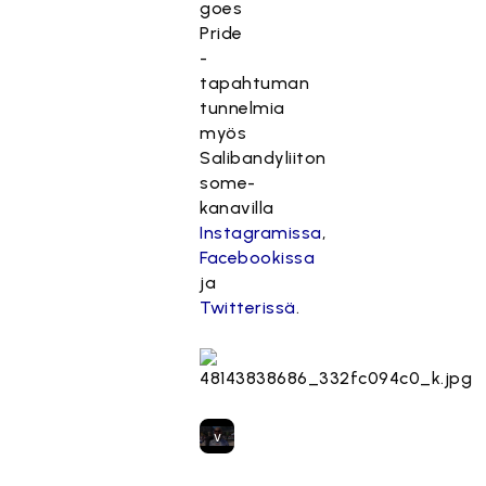
goes
o
Pride
n
-
e
tapahtuman
s
tunnelmia
t
myös
e
Salibandyliiton
t
some-
t
kanavilla
y
Instagramissa
,
,
Facebookissa
k
ja
o
Twitterissä
.
s
k
a
s
e
v
a