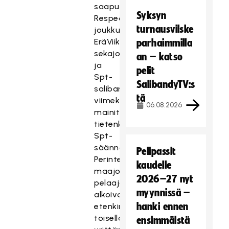
saapuneiden
Syksyn
Respect-
turnausvilske
joukkueen,
EräViikinkien
parhaimmilla
sekajoukkueen
an – katso
ja
pelit
Spt-
SalibandyTV:s
salibandymaajoukkueen,
tä
viimeksi
06.08.2026
mainitun
tietenkin
Spt-
säännöin.
Pelipassit
Perinteisen
kaudelle
maajoukkueen
2026–27 nyt
pelaajat
myynnissä –
alkoivat
hanki ennen
etenkin
toisella
ensimmäistä