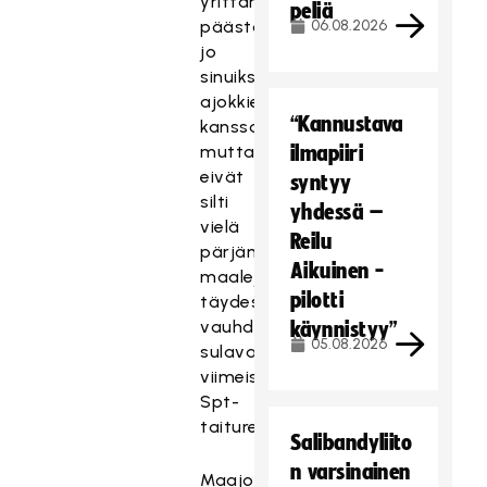
yrittämällä
peliä
päästä
06.08.2026
jo
sinuiksi
ajokkiensa
“Kannustava
kanssa
mutta
ilmapiiri
eivät
syntyy
silti
yhdessä –
vielä
Reilu
pärjänneet
Aikuinen -
maaleja
pilotti
täydestä
vauhdista
käynnistyy”
05.08.2026
sulavasti
viimeistelleille
Spt-
taitureille.
Salibandyliito
n varsinainen
Maajoukkuepaidassa