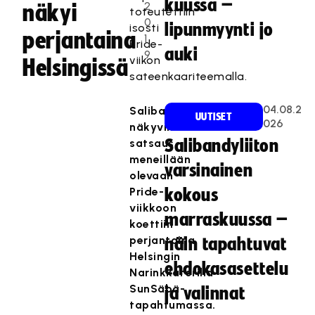
kuussa –
2
näkyi
toteutettiin
0
lipunmyynti jo
isosti
perjantaina
1
Pride-
auki
9
viikon
Helsingissä
sateenkaariteemalla.
04.08.2
Salibandyliiton
UUTISET
026
näkyvin
satsaus
Salibandyliiton
meneillään
varsinainen
olevaan
Pride-
kokous
viikkoon
marraskuussa –
koettiin
perjantaina
näin tapahtuvat
Helsingin
ehdokasasettelu
Narinkkatorilla
SunSäbä-
ja valinnat
tapahtumassa.