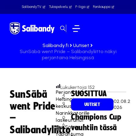
SalibandyTV
Tulospalvelu
F-liiga
Fanikauppa
Salibandy.fi
Uutiset
SunSäbä went Pride – Salibandyliitto näkyi
perjantaina Helsingissä
Lukukertoja:
152
SunSäbä
Perjantaina
SUOSITTUA
2
Helsingin
02.08.2
went Pride
9
UUTISET
keskustaan
026
.
Narinkkatorille
–
Champions Cup
0
laskeutunut
6
vauhtiin tässä
SunSäbä-
Salibandyliitto
.
tapahtuma