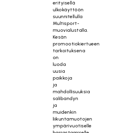
erityisellä
ulkokäyttöön
suunnitellulla
Multisport-
muovialustalla.
Kesän
promootiokiertueen
tarkoituksena
on
luoda
uusia
paikkoja
ja
mahdollisuuksia
salibandyn
ja
muidenkin
liikuntamuotojen
ympärivuotiselle
harrastamiselle