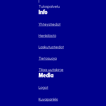
|
Tulospalvelu
Info
Yhteystiedot
Henkilöstö
Laskutustiedot
Tietosuoja
Tilaa uutiskirje
Media
Logot
Kuvapankki