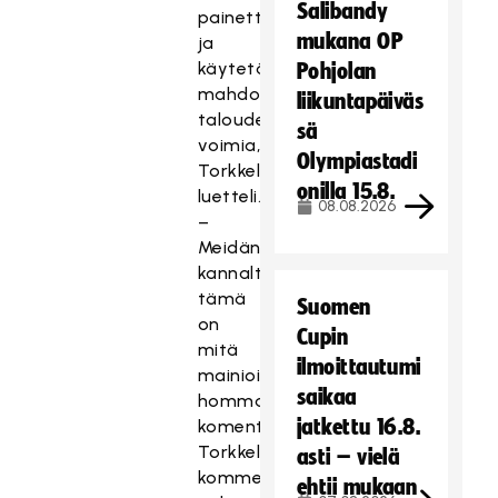
Salibandy
painetta
mukana OP
ja
käytetään
Pohjolan
mahdollisimman
liikuntapäiväs
taloudellisesti
sä
voimia,
Olympiastadi
Torkkeli
onilla 15.8.
luetteli.
08.08.2026
–
Meidän
kannaltamme
tämä
Suomen
on
Cupin
mitä
ilmoittautumi
mainioin
saikaa
homma,
jatkettu 16.8.
komentaja
Torkkeli
asti – vielä
kommentoi
ehtii mukaan