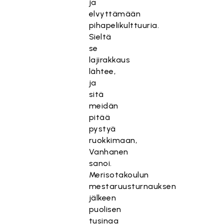
ja
elvyttämään
pihapelikulttuuria.
Sieltä
se
lajirakkaus
lähtee,
ja
sitä
meidän
pitää
pystyä
ruokkimaan,
Vanhanen
sanoi.
Merisotakoulun
mestaruusturnauksen
jälkeen
puolisen
tusinaa