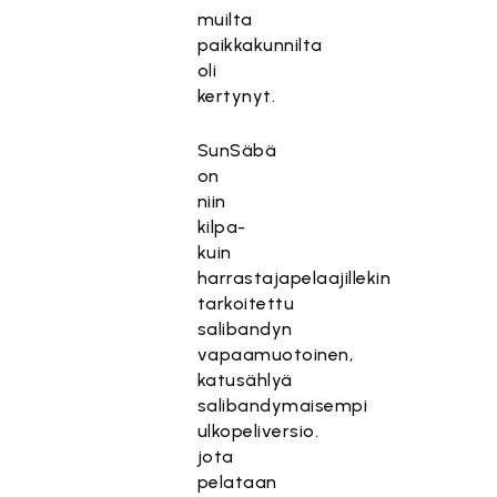
muilta
paikkakunnilta
oli
kertynyt.
SunSäbä
on
niin
kilpa-
kuin
harrastajapelaajillekin
tarkoitettu
salibandyn
vapaamuotoinen,
katusählyä
salibandymaisempi
ulkopeliversio.
jota
pelataan