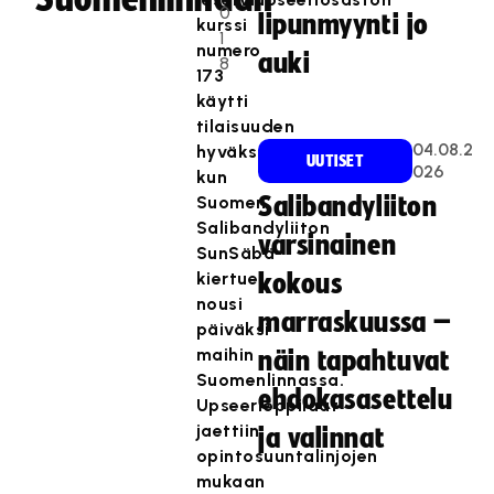
0
lipunmyynti jo
kurssi
1
numero
auki
8
173
käytti
tilaisuuden
04.08.2
hyväkseen,
UUTISET
026
kun
Suomen
Salibandyliiton
Salibandyliiton
varsinainen
SunSäbä-
kiertue
kokous
nousi
marraskuussa –
päiväksi
maihin
näin tapahtuvat
Suomenlinnassa.
ehdokasasettelu
Upseerioppilaat
jaettiin
ja valinnat
opintosuuntalinjojen
mukaan