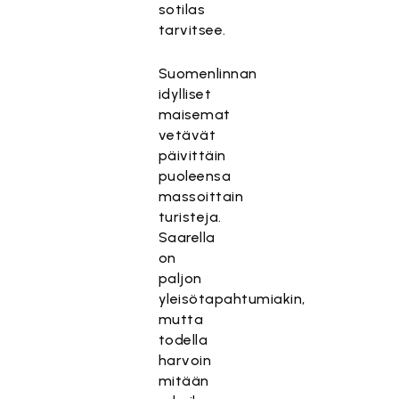
sotilas
tarvitsee.
Suomenlinnan
idylliset
maisemat
vetävät
päivittäin
puoleensa
massoittain
turisteja.
Saarella
on
paljon
yleisötapahtumiakin,
mutta
todella
harvoin
mitään