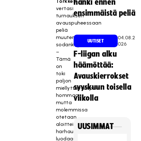
hanki ennen
Torkkeli
,
vertasi
ensimmäistä peliä
turnauksen
avauspuheessaan
peliä
muutenkin
04.08.2
UUTISET
026
sodankäyntiin.
–
F-liigan alku
Tämä
häämöttää:
on
toki
Avauskierrokset
paljon
syyskuun toisella
miellyttävämpää
hommaa,
viikolla
mutta
molemmissa
otetaan
aloitteita,
UUSIMMAT
harhautetaan,
luodaan