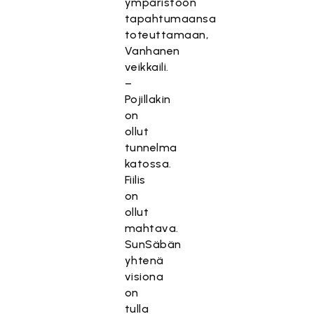
ympäristöön
tapahtumaansa
toteuttamaan,
Vanhanen
veikkaili.
–
Pojillakin
on
ollut
tunnelma
katossa.
Fiilis
on
ollut
mahtava.
SunSäbän
yhtenä
visiona
on
tulla