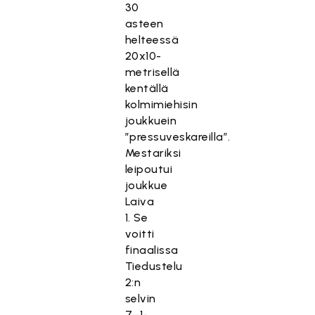
30
asteen
helteessä
20x10-
metrisellä
kentällä
kolmimiehisin
joukkuein
”pressuveskareilla”.
Mestariksi
leipoutui
joukkue
Laiva
1. Se
voitti
finaalissa
Tiedustelu
2:n
selvin
7–1-