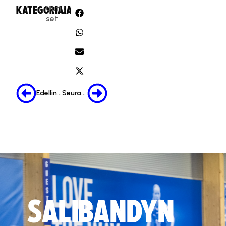
Uuti
KATEGORIA:
JAA:
set
Edellinen
Seuraava
SALIBANDYN