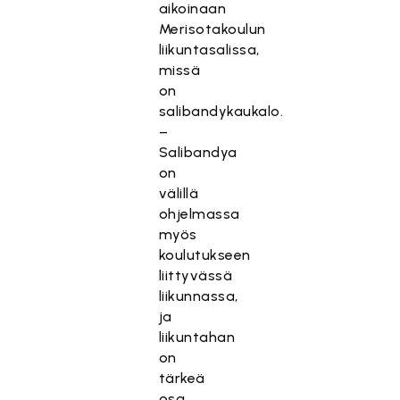
aikoinaan
Merisotakoulun
liikuntasalissa,
missä
on
salibandykaukalo.
–
Salibandya
on
välillä
ohjelmassa
myös
koulutukseen
liittyvässä
liikunnassa,
ja
liikuntahan
on
tärkeä
osa