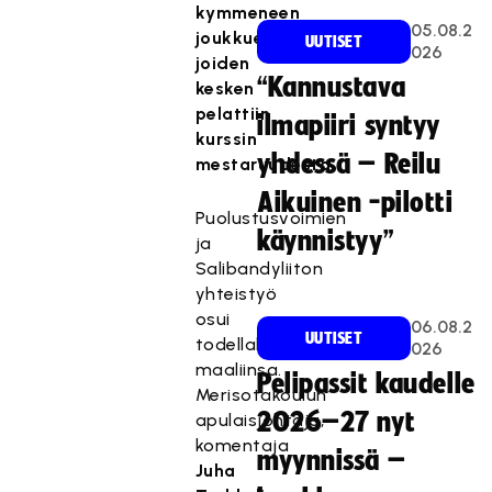
kymmeneen
05.08.2
joukkueeseen,
UUTISET
026
joiden
“Kannustava
kesken
pelattiin
ilmapiiri syntyy
kurssin
yhdessä – Reilu
mestaruudesta.
Aikuinen -pilotti
Puolustusvoimien
käynnistyy”
ja
Salibandyliiton
yhteistyö
osui
06.08.2
UUTISET
todellakin
026
maaliinsa.
Pelipassit kaudelle
Merisotakoulun
2026–27 nyt
apulaisjohtaja,
komentaja
myynnissä –
Juha