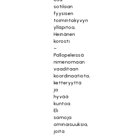
sotilaan
fyysisen
toimintakyvyn
ylläpitoa,
Heinänen
korosti.
–
Pallopeleissä
nimenomaan
vaaditaan
koordinaatiota,
ketteryyttä
ja
hyvää
kuntoa.
Eli
samoja
ominaisuuksia,
joita