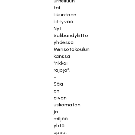
urheiluun
tai
liikuntaan
liittyvää.
Nyt
Salibandyliitto
yhdessä
Merisotakoulun
kanssa
”rikkoi
rajoja”.
–
Sää
on
aivan
uskomaton
ja
miljöö
yhtä
upea,