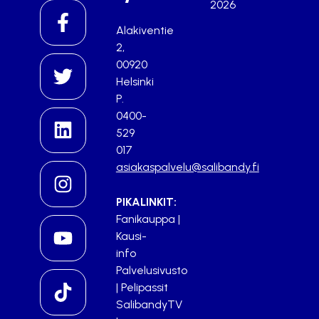
2026
Alakiventie
2,
00920
Helsinki
P.
0400-
529
017
asiakaspalvelu@salibandy.fi
PIKALINKIT:
Fanikauppa
|
Kausi-
info
Palvelusivusto
|
Pelipassit
SalibandyTV