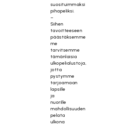
suosituimmaksi
pihapeliksi.
–
Siihen
tavoitteeseen
päästäksemme
me
tarvitsemme
tämänlaisia
ulkopelialustoja,
jotta
pystymme
tarjoamaan
lapsille
ja
nuorille
mahdollisuuden
pelata
ulkona