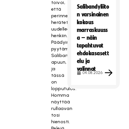
toivoi,
Salibandyliito
että
n varsinainen
perinne
kokous
herätettäisiin
uudelleen
marraskuuss
henkiin.
a – näin
Päädyimme
tapahtuvat
pyytämään
ehdokasasett
Salibandyliittoa
elu ja
apuun,
valinnat
ja
04.08.2026
tässä
on
lopputulos:
Homma
näyttää
rullaavan
tosi
hienosti.
Pelejä