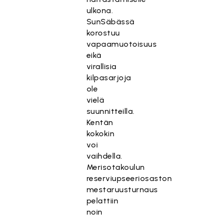
ulkona.
SunSäbässä
korostuu
vapaamuotoisuus
eikä
virallisia
kilpasarjoja
ole
vielä
suunnitteilla.
Kentän
kokokin
voi
vaihdella.
Merisotakoulun
reserviupseeriosaston
mestaruusturnaus
pelattiin
noin