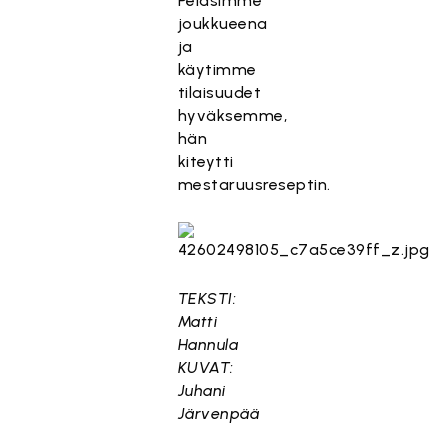
Pelasimme
joukkueena
ja
käytimme
tilaisuudet
hyväksemme,
hän
kiteytti
mestaruusreseptin.
TEKSTI:
Matti
Hannula
KUVAT:
Juhani
Järvenpää