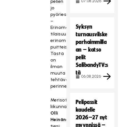
pelien
07.08.2026
jo
pyöriessä.
–
Syksyn
Erinomainen
tilaisuus
turnausvilske
erinomaisissa
parhaimmilla
puitteissa.
an – katso
Tästä
pelit
on
SalibandyTV:s
ilman
tä
muuta
06.08.2026
tehtävä
perinne.
Merisotakoulun
Pelipassit
liikunnanohjaaja
kaudelle
Olli
2026–27 nyt
Heinänen
myynnissä –
tiesi