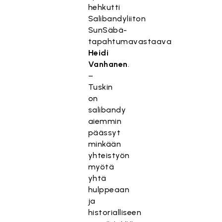
hehkutti
Salibandyliiton
SunSäbä-
tapahtumavastaava
Heidi
Vanhanen
.
–
Tuskin
on
salibandy
aiemmin
päässyt
minkään
yhteistyön
myötä
yhtä
hulppeaan
ja
historialliseen