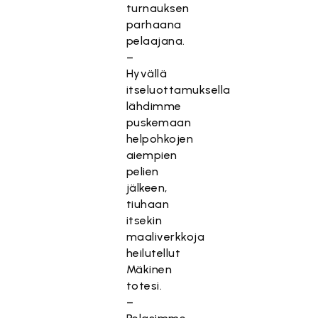
turnauksen
parhaana
pelaajana.
–
Hyvällä
itseluottamuksella
lähdimme
puskemaan
helpohkojen
aiempien
pelien
jälkeen,
tiuhaan
itsekin
maaliverkkoja
heilutellut
Mäkinen
totesi.
–