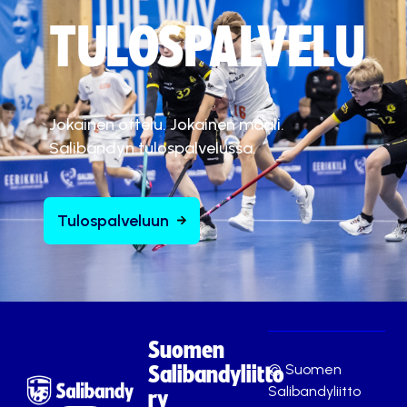
TULOSPALVELU
Jokainen ottelu. Jokainen maali.
Salibandyn tulospalvelussa.
Tulospalveluun
Suomen
© Suomen
Salibandyliitto
Salibandyliitto
ry