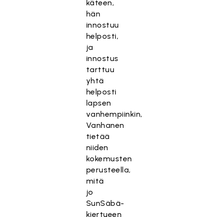
käteen,
hän
innostuu
helposti,
ja
innostus
tarttuu
yhtä
helposti
lapsen
vanhempiinkin,
Vanhanen
tietää
niiden
kokemusten
perusteella,
mitä
jo
SunSäbä-
kiertueen