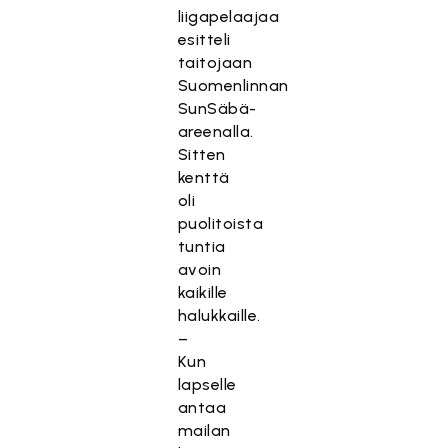
liigapelaajaa
esitteli
taitojaan
Suomenlinnan
SunSäbä-
areenalla.
Sitten
kenttä
oli
puolitoista
tuntia
avoin
kaikille
halukkaille.
–
Kun
lapselle
antaa
mailan