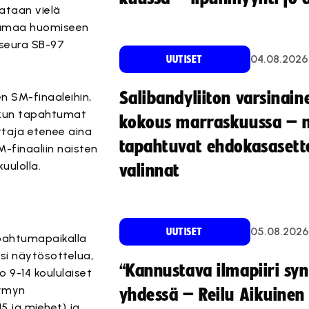
tataan vielä
htumaa huomiseen
 seura SB-97
04.08.2026
UUTISET
Salibandyliiton varsinain
n SM-finaaleihin,
, kun tapahtumat
kokous marraskuussa – 
ittaja etenee aina
tapahtuvat ehdokasasette
M-finaaliin naisten
uulolla.
valinnat
05.08.2026
UUTISET
apahtumapaikalla
isi näytösottelua,
“Kannustava ilmapiiri sy
o 9-14 koululaiset
Jymyn
yhdessä – Reilu Aikuinen 
5 ja miehet) ja