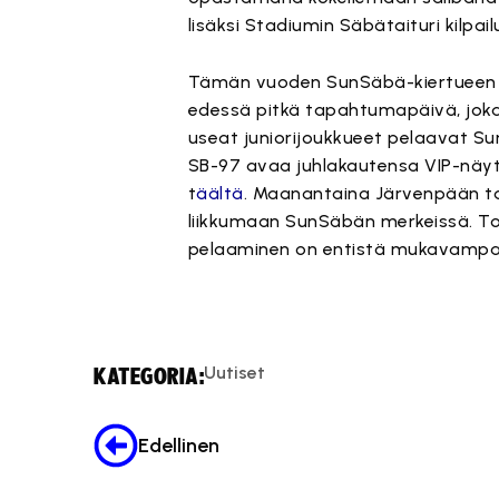
lisäksi Stadiumin Säbätaituri kilpa
Tämän vuoden SunSäbä-kiertueen k
edessä pitkä tapahtumapäivä, joka a
useat juniorijoukkueet pelaavat Su
SB-97 avaa juhlakautensa VIP-näytö
t
äältä
. Maanantaina Järvenpään tap
liikkumaan SunSäbän merkeissä. Toi
pelaaminen on entistä mukavampa
Uutiset
KATEGORIA:
Edellinen