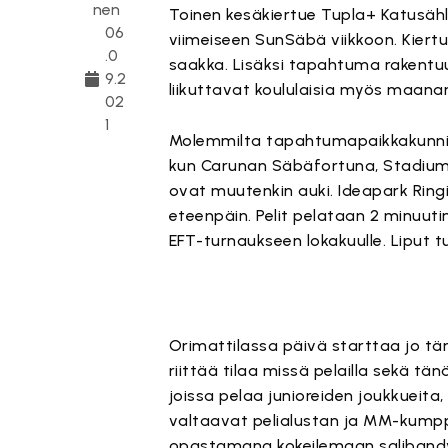
nen
Toinen kesäkiertue Tupla+ Katusähly 
06
viimeiseen SunSäbä viikkoon. Kier
.0
saakka. Lisäksi tapahtuma rakentuu
9.2
liikuttavat koululaisia myös maana
02
1
Molemmilta tapahtumapaikkakunnilta 
kun Carunan Säbäfortuna, Stadiumi
ovat muutenkin auki. Ideapark Ringis
eteenpäin. Pelit pelataan 2 minuuti
EFT-turnaukseen lokakuulle. Liput t
Orimattilassa päivä starttaa jo tän
riittää tilaa missä pelailla sekä t
joissa pelaa junioreiden joukkueita,
valtaavat pelialustan ja MM-kumpp
opastamana kokeilemaan salibandya.