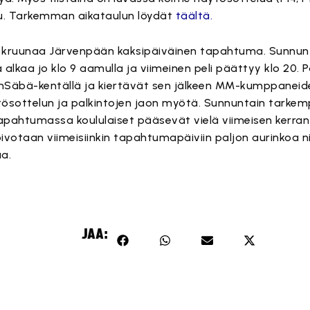
ilu. Tarkemman aikataulun löydät
täältä.
ruunaa Järvenpään kaksipäiväinen tapahtuma. Sunnunta
lkaa jo klo 9 aamulla ja viimeinen peli päättyy klo 20. 
nSäbä-kentällä ja kiertävät sen jälkeen MM-kumppaneiden 
sottelun ja palkintojen jaon myötä. Sunnuntain tarkemp
ahtumassa koululaiset pääsevät vielä viimeisen kerran 
votaan viimeisiinkin tapahtumapäiviin paljon aurinkoa ni
a.
JAA: