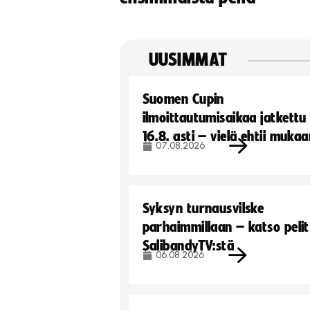
UUSIMMAT
Suomen Cupin
ilmoittautumisaikaa jatkettu
16.8. asti – vielä ehtii muka
07.08.2026
Syksyn turnausvilske
parhaimmillaan – katso pelit
SalibandyTV:stä
06.08.2026