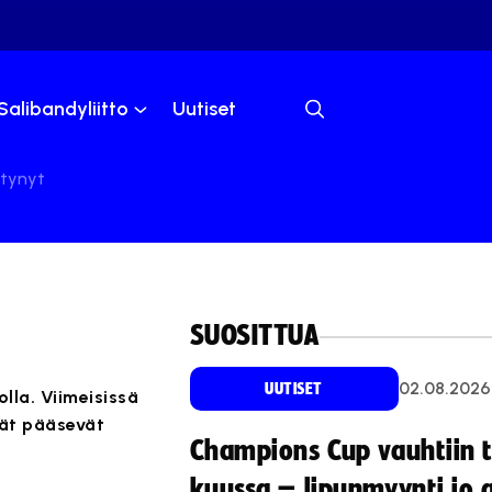
Salibandyliitto
Uutiset
stynyt
SUOSITTUA
02.08.2026
UUTISET
lla. Viimeisissä
jät pääsevät
Champions Cup vauhtiin 
kuussa – lipunmyynti jo 