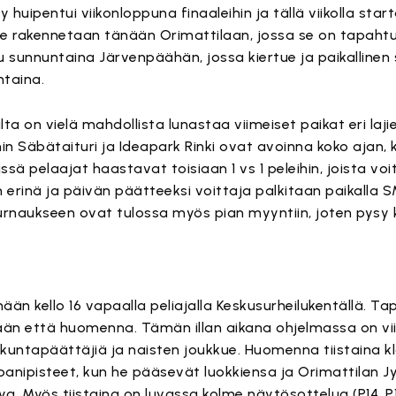
huipentui viikonloppuna finaaleihin ja tällä viikolla star
tue rakennetaan tänään Orimattilaan, jossa se on tapa
 sunnuntaina Järvenpäähän, jossa kiertue ja paikallinen
ntaina.
on vielä mahdollista lunastaa viimeiset paikat eri lajie
n Säbätaituri ja Ideapark Rinki ovat avoinna koko ajan
sä pelaajat haastavat toisiaan 1 vs 1 peleihin, joista vo
n erinä ja päivän päätteeksi voittaja palkitaan paikalla S
urnaukseen ovat tulossa myös pian myyntiin, joten pysy k
ään kello 16 vapaalla peliajalla Keskusurheilukentällä. T
änään että huomenna. Tämän illan aikana ohjelmassa on vi
 kuntapäättäjiä ja naisten joukkue. Huomenna tiistaina kl
anipisteet, kun he pääsevät luokkiensa ja Orimattilan 
 Myös tiistaina on luvassa kolme näytösottelua (P14, P1