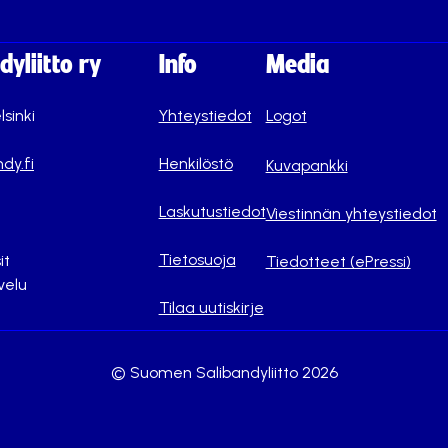
yliitto ry
Info
Media
lsinki
Yhteystiedot
Logot
dy.fi
Henkilöstö
Kuvapankki
Laskutustiedot
Viestinnän yhteystiedot
Tietosuoja
it
Tiedotteet (ePressi)
velu
Tilaa uutiskirje
© Suomen Salibandyliitto 2026