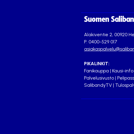
Suomen Saliband
Alakiventie 2, 00920 He
P. 0400-529 017
asiakaspalvelu@saliban
PIKALINKIT:
Fanikauppa
|
Kausi-info
Palvelusivusto
|
Pelipass
SalibandyTV
|
Tulospal