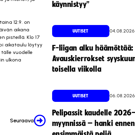
käynnistyy”
ina 12.9. on
Päivän aikana
04.08.2026
UUTISET
pisteillä. Klo 17
i aikataulu löytyy
F-liigan alku häämöttää:
tälle vuodelle
Avauskierrokset syyskuu
in ulkona
toisella viikolla
06.08.2026
UUTISET
Pelipassit kaudelle 2026
Seuraava
myynnissä – hanki ennen
ensimmäistä peliä