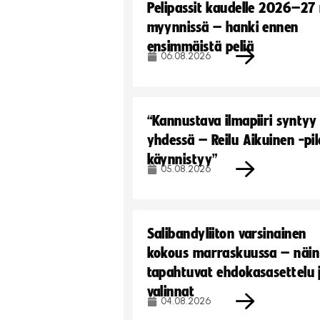
Pelipassit kaudelle 2026–27
myynnissä – hanki ennen
ensimmäistä peliä
06.08.2026
“Kannustava ilmapiiri syntyy
yhdessä – Reilu Aikuinen -pil
käynnistyy”
05.08.2026
Salibandyliiton varsinainen
kokous marraskuussa – näin
tapahtuvat ehdokasasettelu 
valinnat
04.08.2026