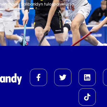
inen maali. Salibandyn tulospalvelussa.