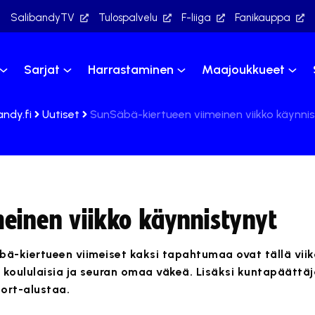
SalibandyTV
Tulospalvelu
F-liiga
Fanikauppa
Sarjat
Harrastaminen
Maajoukkueet
andy.fi
Uutiset
SunSäbä-kiertueen viimeinen viikko käynni
einen viikko käynnistynyt
bä-kiertueen viimeiset kaksi tapahtumaa ovat tällä viiko
n koululaisia ja seuran omaa väkeä. Lisäksi kuntapäättä
ort-alustaa.