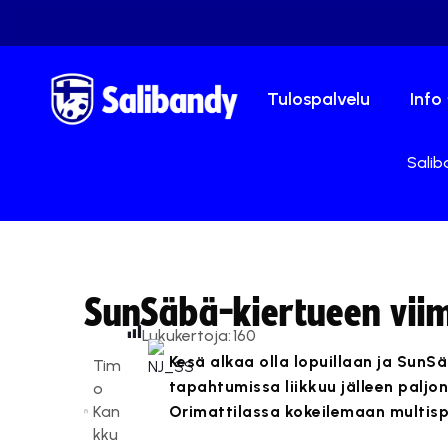
Tulospalvelu
Info
Salib
SunSäbä-kiertueen viim
Lukukertoja:
160
Kesä alkaa olla lopuillaan ja SunSä
Tim
tapahtumissa liikkuu jälleen paljo
o
Kan
Orimattilassa kokeilemaan multisp
kku