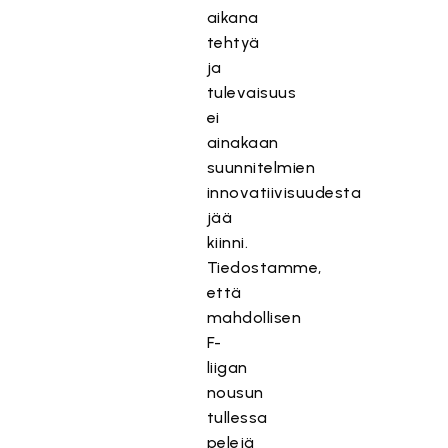
aikana
tehtyä
ja
tulevaisuus
ei
ainakaan
suunnitelmien
innovatiivisuudesta
jää
kiinni.
Tiedostamme,
että
mahdollisen
F-
liigan
nousun
tullessa
pelejä