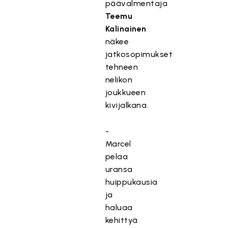
päävalmentaja
Teemu
Kalinainen
näkee
jatkosopimukset
tehneen
nelikon
joukkueen
kivijalkana.
-
Marcel
pelaa
uransa
huippukausia
ja
haluaa
kehittyä