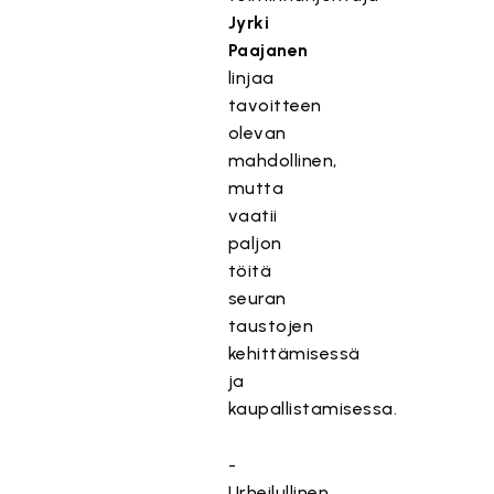
Jyrki
Paajanen
linjaa
tavoitteen
olevan
mahdollinen,
mutta
vaatii
paljon
töitä
seuran
taustojen
kehittämisessä
ja
kaupallistamisessa.
-
Urheilullinen