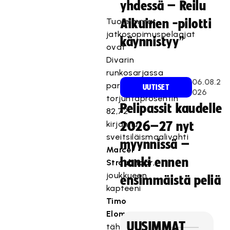
yhdessä – Reilu
Tuoreimmat
Aikuinen -pilotti
jatkosopimuspelaajat
käynnistyy”
ovat
Divarin
runkosarjassa
06.08.2
parhaan
UUTISET
026
torjuntaprosentin
Pelipassit kaudelle
82,72
kirjannut
2026–27 nyt
sveitsiläismaalivahti
myynnissä –
Marcel
hanki ennen
Straubhaar
,
joukkueen
ensimmäistä peliä
kapteeni
Timo
Elomaa
,
UUSIMMAT
tähtipuolustaja