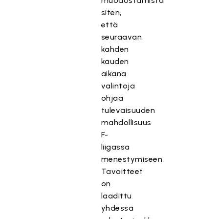
muodostamista
siten,
että
seuraavan
kahden
kauden
aikana
valintoja
ohjaa
tulevaisuuden
mahdollisuus
F-
liigassa
menestymiseen.
Tavoitteet
on
laadittu
yhdessä