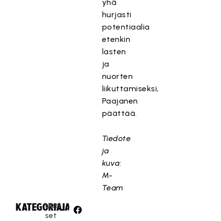
yhä
hurjasti
potentiaalia
etenkin
lasten
ja
nuorten
liikuttamiseksi,
Paajanen
päättää.
Tiedote
ja
kuva:
M-
Team
Uuti
KATEGORIA:
JAA:
set