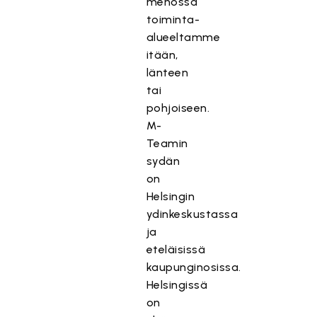
menossa
toiminta-
alueeltamme
itään,
länteen
tai
pohjoiseen.
M-
Teamin
sydän
on
Helsingin
ydinkeskustassa
ja
eteläisissä
kaupunginosissa.
Helsingissä
on