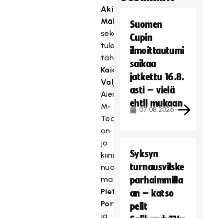
Aki
Mäkinen
Suomen
sekä
Cupin
tulevaisuuden
ilmoittautumi
tähti
saikaa
Kaido
jatkettu 16.8.
Valjakka
.
asti – vielä
Aiemmin
ehtii mukaan
M-
07.08.2026
Team
on
jo
Syksyn
kiinnittänyt
turnausvilske
nuorten
maajoukkuepelaajansa
parhaimmilla
Pietari
an – katso
Porttikiven
pelit
ja