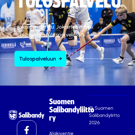
TULOSPALVELU
Jokainen ottelu. Jokainen maali.
Salibandyn tulospalvelussa.
Tulospalveluun
Suomen
© Suomen
Salibandyliitto
Salibandyliitto
ry
2026
Alakiventie