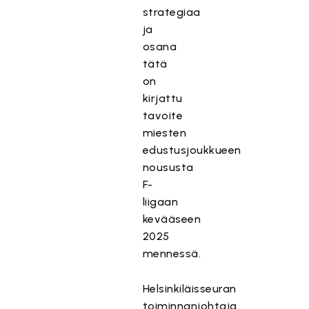
strategiaa
ja
osana
tätä
on
kirjattu
tavoite
miesten
edustusjoukkueen
noususta
F-
liigaan
kevääseen
2025
mennessä.
Helsinkiläisseuran
toiminnanjohtaja