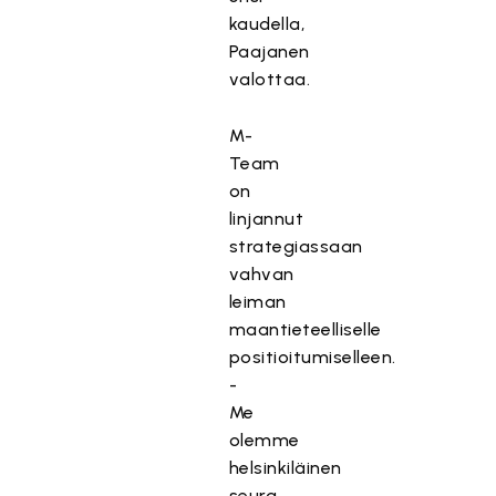
kaudella,
Paajanen
valottaa.
M-
Team
on
linjannut
strategiassaan
vahvan
leiman
maantieteelliselle
positioitumiselleen.
-
Me
olemme
helsinkiläinen
seura.