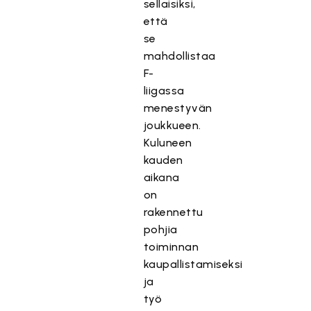
sellaisiksi,
että
se
mahdollistaa
F-
liigassa
menestyvän
joukkueen.
Kuluneen
kauden
aikana
on
rakennettu
pohjia
toiminnan
kaupallistamiseksi
ja
työ