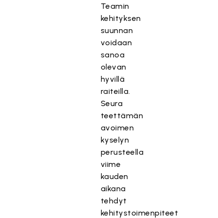
Teamin
kehityksen
suunnan
voidaan
sanoa
olevan
hyvillä
raiteilla.
Seura
teettämän
avoimen
kyselyn
perusteella
viime
kauden
aikana
tehdyt
kehitystoimenpiteet