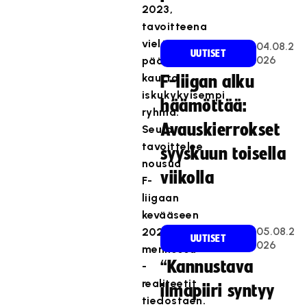
2023,
tavoitteena
vielä
04.08.2
UUTISET
026
päättynyttäkin
kautta
F-liigan alku
iskukykyisempi
häämöttää:
ryhmä.
Avauskierrokset
Seura
tavoittelee
syyskuun toisella
nousua
viikolla
F-
liigaan
kevääseen
05.08.2
2025
UUTISET
026
mennessä
“Kannustava
-
realiteetit
ilmapiiri syntyy
tiedostaen.