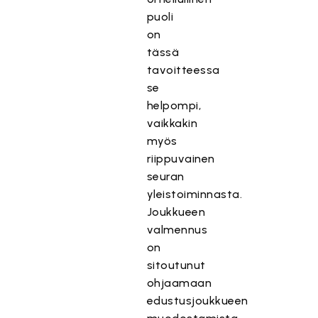
puoli
on
tässä
tavoitteessa
se
helpompi,
vaikkakin
myös
riippuvainen
seuran
yleistoiminnasta.
Joukkueen
valmennus
on
sitoutunut
ohjaamaan
edustusjoukkueen