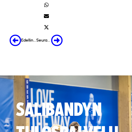
Edellinen
Seuraava
SALIBANDYN