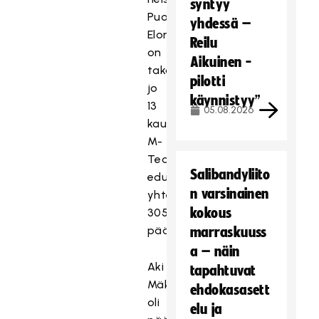
syntyy
Puolustaja
yhdessä –
Elomaalla
Reilu
on
Aikuinen -
takana
pilotti
jo
käynnistyy”
13
05.08.2026
kautta
M-
Teamin
Salibandyliito
edustuksessa,
n varsinainen
yhteensä
kokous
305
pääsarjaottelua.
marraskuuss
a – näin
Aki
tapahtuvat
Mäkinen
ehdokasasett
oli
elu ja