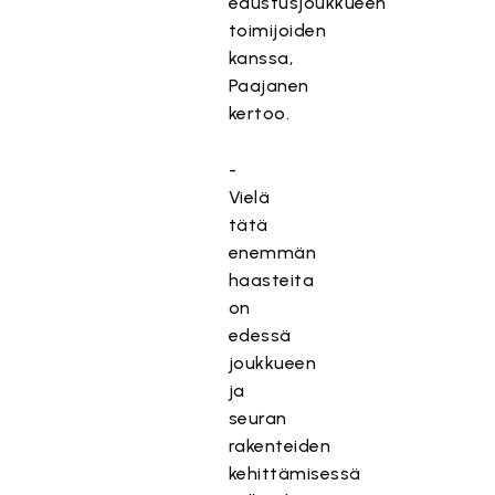
edustusjoukkueen
toimijoiden
kanssa,
Paajanen
kertoo.
-
Vielä
tätä
enemmän
haasteita
on
edessä
joukkueen
ja
seuran
rakenteiden
kehittämisessä