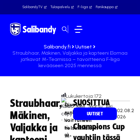
SalibandyTV
Tulospalvelu
F-liiga
Fanikauppa
Salibandy.fi
Uutiset
Straubhaar, Mäkinen, Valjakka ja kapteeni Elomaa
jatkavat M-Teamissa – tavoitteena F-liiga
kevääseen 2025 mennessä
Lukukertoja:
172
Straubhaar,
SUOSITTUA
Divarin
Te
02.08.2
runkosarjan
Mäkinen,
a
UUTISET
026
Na
voittaneen
Valjakka ja
Champions Cup
sk
helsinkiläisen
ali
M-
vauhtiin tässä