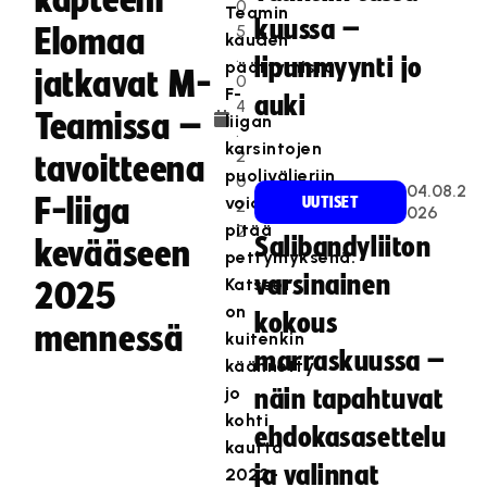
kapteeni
0
Teamin
kuussa –
5
Elomaa
kauden
.
lipunmyynti jo
päättymistä
jatkavat M-
0
F-
auki
4
Teamissa –
liigan
.
karsintojen
2
tavoitteena
puolivälieriin
0
04.08.2
F-liiga
voidaan
UUTISET
2
026
pitää
2
Salibandyliiton
kevääseen
pettymyksenä.
varsinainen
Katseet
2025
on
kokous
mennessä
kuitenkin
marraskuussa –
käännetty
jo
näin tapahtuvat
kohti
ehdokasasettelu
kautta
ja valinnat
2022-