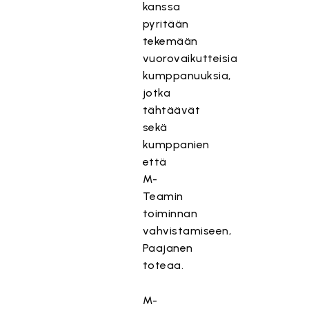
kanssa
pyritään
tekemään
vuorovaikutteisia
kumppanuuksia,
jotka
tähtäävät
sekä
kumppanien
että
M-
Teamin
toiminnan
vahvistamiseen,
Paajanen
toteaa.
M-