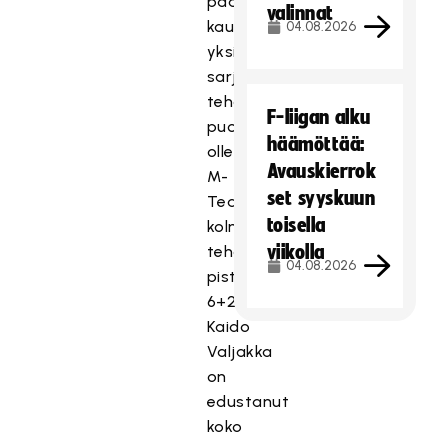
päättyneen
valinnat
kauden
04.08.2026
yksi
sarjan
tehokkaimmista
F-liigan alku
puolustajista
häämöttää:
ollen
Avauskierrok
M-
set syyskuun
Teamin
toisella
kolmanneksi
viikolla
tehokkain
04.08.2026
pistein
6+23=29.
Kaido
Valjakka
on
edustanut
koko