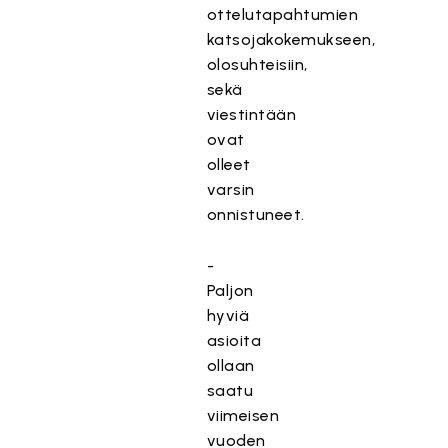
ottelutapahtumien
katsojakokemukseen,
olosuhteisiin,
sekä
viestintään
ovat
olleet
varsin
onnistuneet.
-
Paljon
hyviä
asioita
ollaan
saatu
viimeisen
vuoden