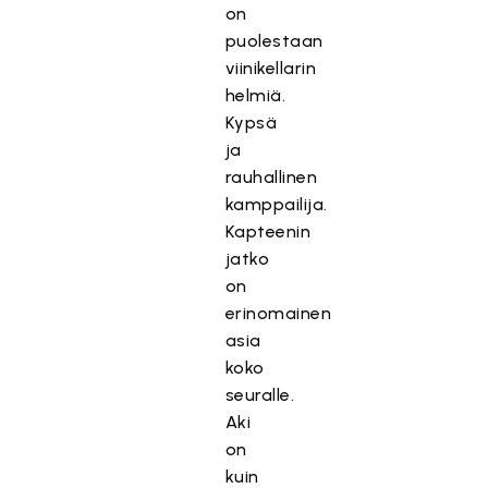
on
puolestaan
viinikellarin
helmiä.
Kypsä
ja
rauhallinen
kamppailija.
Kapteenin
jatko
on
erinomainen
asia
koko
seuralle.
Aki
on
kuin