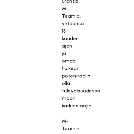
uransa
M-
Teamia,
yhteensä
13
kauden
ajan
ja
omaa
huikean
potentiaalin
olla
tulevaisuudessa
maan
kärkipelaajia.
M-
Teamin