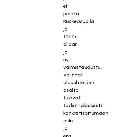
ei
pelata
Ruskeasuolla
ja
tähän
ollaan
jo
nyt
valmistauduttu.
Valinnat
olosuhteiden
osalta
tulevat
todennäköisesti
konkretisoitumaan
osin
jo
ensi