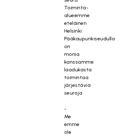
Toiminta-
alueemme
eteläinen
Helsinki.
Pääkaupunkiseudulla
on
monia
kanssamme
laadukasta
toimintaa
järjestäviä
seuroja
-
Me
emme
ole