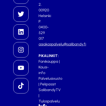
2,
00920
Helsinki
P.
0400-
529
017
asiakaspalvelu@salibandy.fi
PIKALINKIT:
Fanikauppa
|
Kausi-
info
Palvelusivusto
|
Pelipassit
SalibandyTV
|
Tulospalvelu