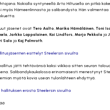
tajana. Nokialla syntyneellä Arto Hiltusella on pitkä ko
ksi myös Hämeenlinnasta ja salibandysta. Hän valmentaa 
kkuetta.
uut jäsenet ovat
Tero Aalto
,
Marika Hämäläinen
,
Toni Is
kela
,
Jarkko Lappalainen
,
Kai Lindfors
,
Marjo Pekkola
ja
ri Salo
ja
Kaj Palmroth
.
llitusjäsenten esittelyt Steelersin sivuilta
hallitus jätti tehtävänsä kaksi viikkoa sitten seuran taloud
sena. Salibandykaukalossa erinomaisesti menestynyt Ste
emian myötä kovia usean tulonlähteen ehdyttyä.
 hallituksen erosta Steelersin sivuilta
pää