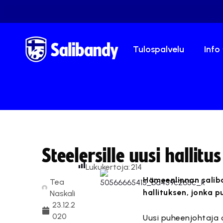
Tulospalvelu
Info
Steelersille uusi hallitus
Lukukertoja:
214
Hämeenlinnan saliba
Tea
hallituksen, jonka p
Naskali
23.12.2
020
Uusi puheenjohtaja o