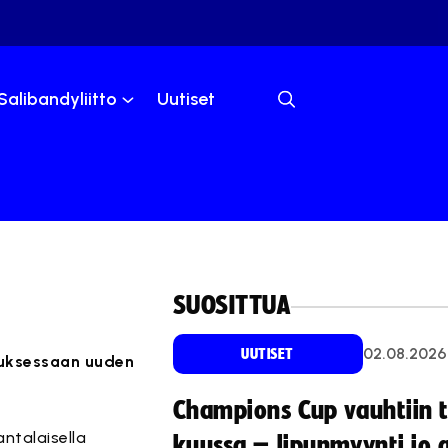
Salibandyliitto
Uutiset
SUOSITTUA
02.08.2026
UUTISET
ouksessaan uuden
Champions Cup vauhtiin 
ntalaisella
kuussa – lipunmyynti jo 