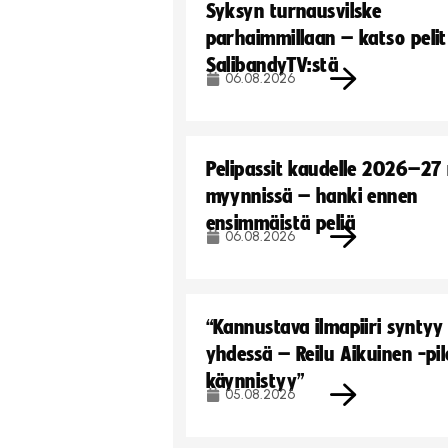
Syksyn turnausvilske
parhaimmillaan – katso pelit
SalibandyTV:stä
06.08.2026
Pelipassit kaudelle 2026–27
myynnissä – hanki ennen
ensimmäistä peliä
06.08.2026
“Kannustava ilmapiiri syntyy
yhdessä – Reilu Aikuinen -pil
käynnistyy”
05.08.2026