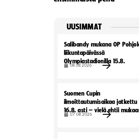
UUSIMMAT
Salibandy mukana OP Pohjol
liikuntapäivässä
Olympiastadionilla 15.8.
08.08.2026
Suomen Cupin
ilmoittautumisaikaa jatkettu
16.8. asti – vielä ehtii muka
07.08.2026