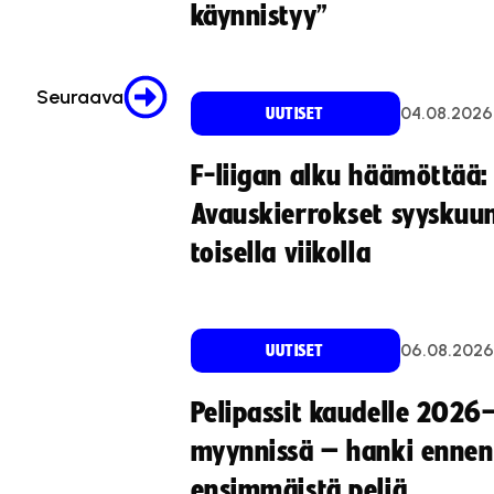
käynnistyy”
Seuraava
04.08.2026
UUTISET
F-liigan alku häämöttää:
Avauskierrokset syyskuu
toisella viikolla
06.08.2026
UUTISET
Pelipassit kaudelle 2026
myynnissä – hanki ennen
ensimmäistä peliä