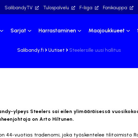
SalibandyTV
Tulospalvelu
F-liiga
Fanikauppa
Sarjat
Harrastaminen
Maajoukkueet
Salibandy.fi
Uutiset
Steelersille uusi hallitus
ndy-ylpeys Steelers sai eilen ylimääräisessä vuosikok
uheenjohtaja on Arto Hiltunen.
n 44-vuotias tradenomi, joka työskentelee tilitoimisto Ra