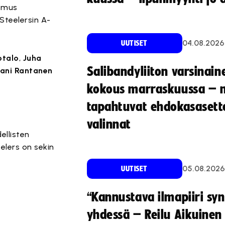
kemus
Steelersin A-
04.08.2026
UUTISET
otalo
,
Juha
Salibandyliiton varsinain
Jani Rantanen
kokous marraskuussa – 
tapahtuvat ehdokasasette
valinnat
ellisten
elers on sekin
05.08.2026
UUTISET
“Kannustava ilmapiiri sy
yhdessä – Reilu Aikuinen 