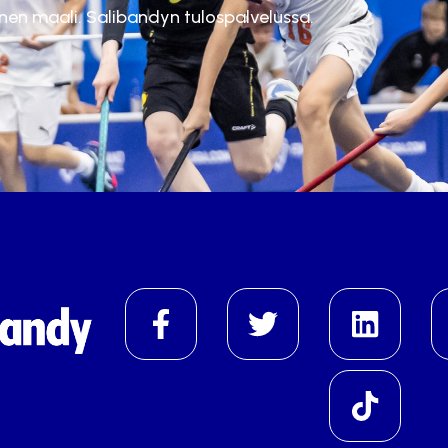
inen maali. Salibandyn tulospalvelussa.