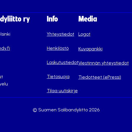
yliitto ry
Info
Media
lsinki
Yhteystiedot
Logot
dy.fi
Henkilöstö
Kuvapankki
Laskutustiedot
Viestinnän yhteystiedot
Tietosuoja
it
Tiedotteet (ePressi)
velu
Tilaa uutiskirje
© Suomen Salibandyliitto 2026