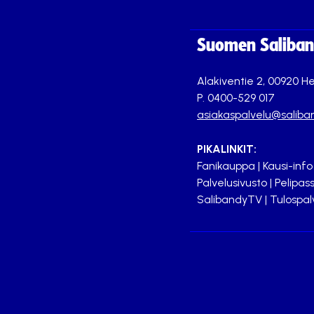
Suomen Saliband
Alakiventie 2, 00920 He
P. 0400-529 017
asiakaspalvelu@saliban
PIKALINKIT:
Fanikauppa
|
Kausi-info
Palvelusivusto
|
Pelipass
SalibandyTV
|
Tulospal