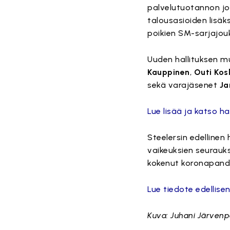
palvelutuotannon joh
talousasioiden lisä
poikien SM-sarjajou
Uuden hallituksen m
Kauppinen
,
Outi Kos
sekä varajäsenet
Ja
Lue lisää ja katso ha
Steelersin edellinen 
vaikeuksien seurauk
kokenut koronapand
Lue tiedote edellisen
Kuva: Juhani Järven