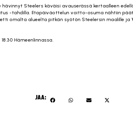
le hävinnyt Steelers käväisi avauserässä kertaalleen edel
itus -tahdilla. Iltapäiväottelun voitto-osuma nähtiin pä
etti omalta alueelta pitkän syötön Steelersin maalille ja
lo 18.30 Hämeenlinnassa.
ältö on estetty, koska se vaatii markkinointievästeitä.
Hyväksy markkinointievästeet
JAA: