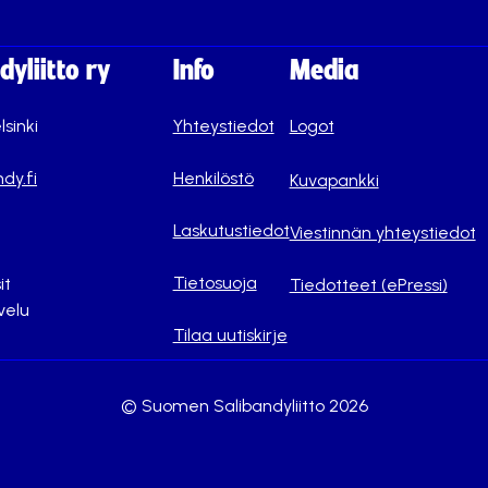
yliitto ry
Info
Media
lsinki
Yhteystiedot
Logot
dy.fi
Henkilöstö
Kuvapankki
Laskutustiedot
Viestinnän yhteystiedot
Tietosuoja
it
Tiedotteet (ePressi)
velu
Tilaa uutiskirje
© Suomen Salibandyliitto 2026