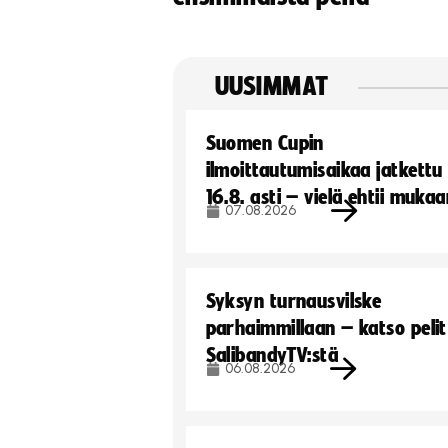
UUSIMMAT
Suomen Cupin
ilmoittautumisaikaa jatkettu
16.8. asti – vielä ehtii muka
07.08.2026
Syksyn turnausvilske
parhaimmillaan – katso pelit
SalibandyTV:stä
06.08.2026