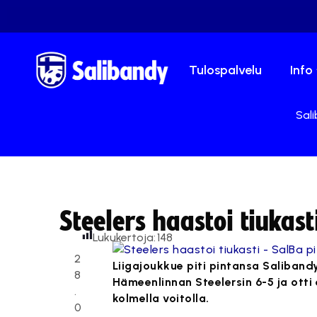
Tulospalvelu
Info
Sali
Steelers haastoi tiukast
Lukukertoja:
148
2
Liigajoukkue piti pintansa Saliban
8
Hämeenlinnan Steelersin 6-5 ja ott
.
kolmella voitolla.
0