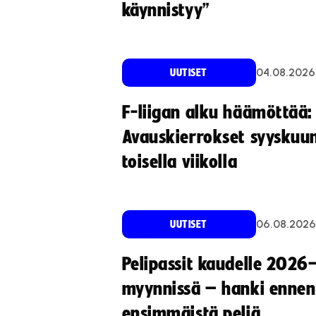
käynnistyy”
04.08.2026
UUTISET
F-liigan alku häämöttää:
Avauskierrokset syyskuu
toisella viikolla
06.08.2026
UUTISET
Pelipassit kaudelle 2026
myynnissä – hanki ennen
ensimmäistä peliä