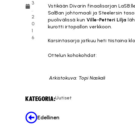
3
Vstikään Divarin finaalisarjan LaSB:l
.
SalBan johtomaali ja Steelersin taso
2
puolivälissä kun
Ville-Petteri Lilja
läh
0
kurotti irtopallon verkkoon.
1
6
Karsintasarja jatkuu heti tiistaina k
Ottelun kohokohdat:
Tämä sis
Arkistokuva: Topi Naskali
Uutiset
KATEGORIA:
Edellinen