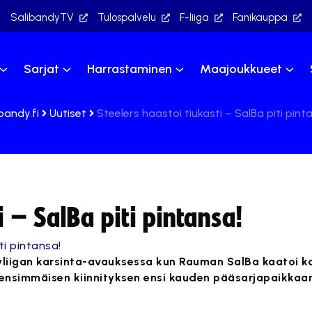
SalibandyTV
Tulospalvelu
F-liiga
Fanikauppa
Sarjat
Harrastaminen
Maajoukkueet
bandy.fi
Uutiset
Steelers haastoi tiukasti – SalBa piti pint
i – SalBa piti pintansa!
dyliigan karsinta-avauksessa kun Rauman SalBa kaatoi 
i ensimmäisen kiinnityksen ensi kauden pääsarjapaikkaa