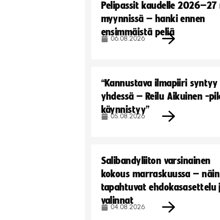
Pelipassit kaudelle 2026–27
myynnissä – hanki ennen
ensimmäistä peliä
06.08.2026
“Kannustava ilmapiiri syntyy
yhdessä – Reilu Aikuinen -pil
käynnistyy”
05.08.2026
Salibandyliiton varsinainen
kokous marraskuussa – näin
tapahtuvat ehdokasasettelu 
valinnat
04.08.2026