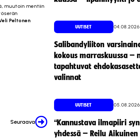
lä, muutoin mentiin
ätöserän
Veli Peltonen
04.08.2026
UUTISET
Salibandyliiton varsinain
kokous marraskuussa – 
tapahtuvat ehdokasasette
valinnat
05.08.2026
UUTISET
Seuraava
“Kannustava ilmapiiri sy
yhdessä – Reilu Aikuinen 