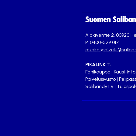
Suomen Saliband
Alakiventie 2, 00920 He
P. 0400-529 017
asiakaspalvelu@saliban
PIKALINKIT:
Fanikauppa
|
Kausi-info
Palvelusivusto
|
Pelipass
SalibandyTV
|
Tulospal