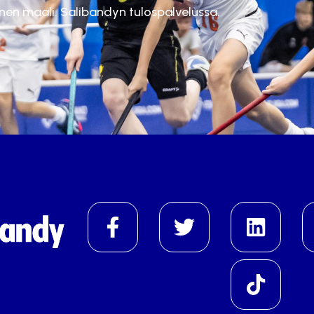
inen maali. Salibandyn tulospalvelussa.