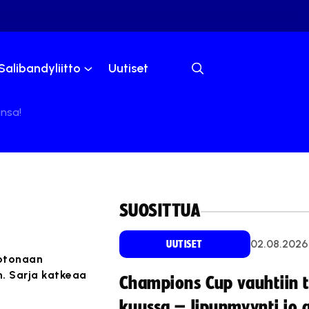
Salibandyliitto
Uutiset
ansa!
SUOSITTUA
02.08.2026
UUTISET
kotonaan
n. Sarja katkeaa
Champions Cup vauhtiin 
kuussa – lipunmyynti jo 