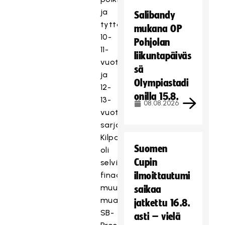
ja
Salibandy
tyttöjen
mukana OP
10-
Pohjolan
11-
liikuntapäiväs
vuotiaiden
sä
ja
Olympiastadi
12-
onilla 15.8.
13-
08.08.2026
vuotiaiden
sarjat.
Kilpailijoita
Suomen
oli
Cupin
selvinnyt
finaaliin
ilmoittautumi
muun
saikaa
muassa
jatkettu 16.8.
SB-
asti – vielä