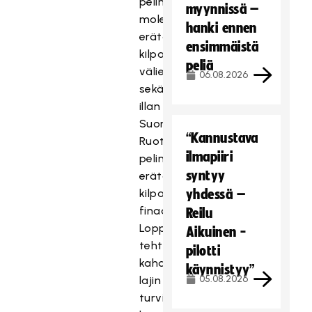
pelin
myynnissä –
molemmilla
hanki ennen
erätauoilla
ensimmäistä
kilpaillut
peliä
välierät
06.08.2026
sekä
illan
Suomi-
“Kannustava
Ruotsi
ilmapiiri
pelin
syntyy
erätauolla
kilpailtu
yhdessä –
finaali.
Reilu
Loppukilpailu
Aikuinen -
tehtiin
pilotti
kahden
käynnistyy”
05.08.2026
lajin
turvin,