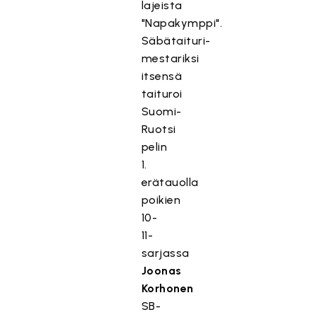
lajeista
"Napakymppi".
Säbätaituri-
mestariksi
itsensä
taituroi
Suomi-
Ruotsi
pelin
1.
erätauolla
poikien
10-
11-
sarjassa
Joonas
Korhonen
SB-