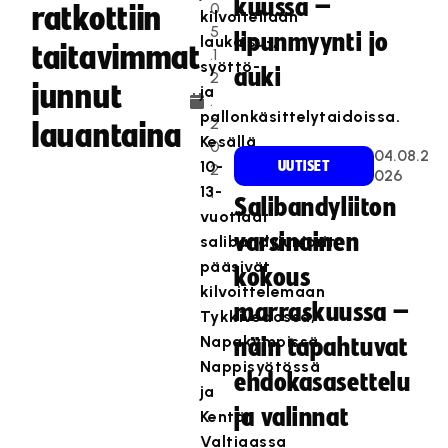
kuussa –
0
ratkottiin
kilvoitellaan
5
lipunmyynti jo
laukaisu-,
taitavimmat
.1
syöttö-
auki
2
junnut
ja
.
pallonkäsittelytaidoissa.
2
lauantaina
Kesällä
0
04.08.2
10-
UUTISET
2
026
13-
1
Salibandyliiton
vuotiaat
varsinainen
salibandyjuniorit
pääsivät
kokous
kilvoittelemaan
marraskuussa –
Tykkivedossa,
Napakympissä,
näin tapahtuvat
Nappisyötössä
ehdokasasettelu
ja
ja valinnat
Kentän
Valtiaassa