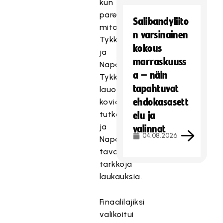
kun
paremmuutta
Salibandyliito
mitattiin
n varsinainen
Tykkivedossa
kokous
ja
marraskuuss
Napakympissä.
a – näin
Tykkivedossa
tapahtuvat
lauottiin
ehdokasasett
kovia
tutkalukemia
elu ja
ja
valinnat
04.08.2026
Napakympissä
tavoiteltiin
tarkkoja
laukauksia.
Finaalilajiksi
valikoitui