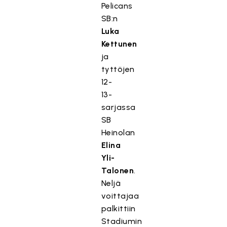
Pelicans
SB:n
Luka
Kettunen
ja
tyttöjen
12-
13-
sarjassa
SB
Heinolan
Elina
Yli-
Talonen
.
Neljä
T
voittajaa
ä
palkittiin
m
Stadiumin