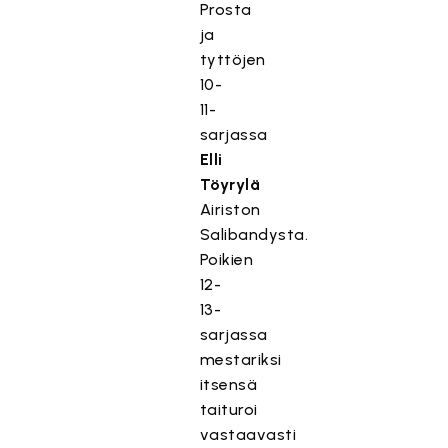
Prosta
ja
tyttöjen
10-
11-
sarjassa
Elli
Töyrylä
Airiston
Salibandysta.
Poikien
12-
13-
sarjassa
mestariksi
itsensä
taituroi
vastaavasti