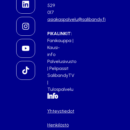
529
017
asiakaspalvelu@salibandy.fi
PIKALINKIT:
Fanikauppa
|
Kausi-
info
Palvelusivusto
|
Pelipassit
SalibandyTV
|
Tulospalvelu
Info
Yhteystiedot
Henkilöstö