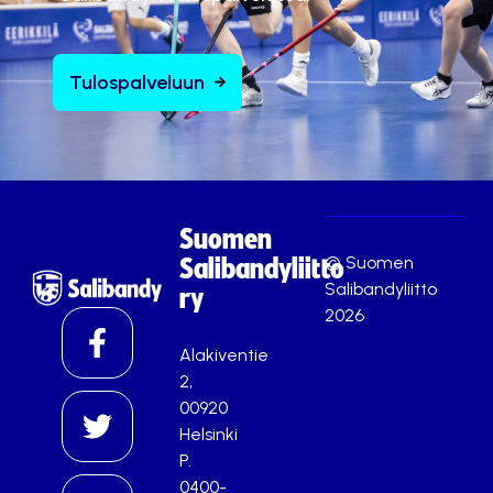
Tulospalveluun
Suomen
© Suomen
Salibandyliitto
Salibandyliitto
ry
2026
Alakiventie
2,
00920
Helsinki
P.
0400-