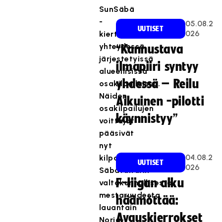
SunSäbä
-
05.08.2
UUTISET
026
kiertueen
yhteydessä
“Kannustava
järjestetyissä
ilmapiiri syntyy
alueellisissa
yhdessä – Reilu
osakilpailuissa.
Näiden
Aikuinen -pilotti
osakilpailujen
käynnistyy”
voittajat
pääsivät
nyt
04.08.2
kilpailemaan
UUTISET
026
Säbätaiturin
F-liigan alku
valtakunnallisesta
mestaruudesta
häämöttää:
lauantain
Avauskierrokset
Norja-