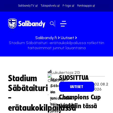
SalibandyTV
Tulospalvelu
F-liiga
Fanikauppa
Salibandy.fi
Uutiset
Stadium Säbätaituri -erätaukokilpailussa ratkottiin
taitavimmat junnut lauantaina
Lukukertoja:
213
Stadium
SUOSITTUA
Stadium
Ter
02.08.2
Säbätaituri
Säbätaituri
o
UUTISET
026
Me
on
-
Champions Cup
ren
junioreiden
hei
taitokilpailu,
vauhtiin tässä
erätaukokilpailussa
mo
jossa