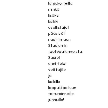
ä
lahjakorteilla,
s
minkä
i
lisäksi
s
kaikki
ä
osallistujat
l
pääsivät
t
nauttimaan
ö
Stadiumin
o
n
tuotepalkinnoista.
e
Suuret
s
onnittelut
t
voittajille
e
ja
t
kaikille
t
loppukilpailuun
y
taituroinneille
,
junnuille!
k
o