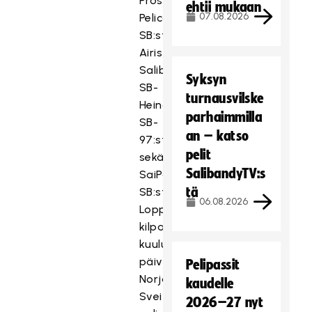
Prosta,
ehtii mukaan
07.08.2026
Pelicans
SB:stä,
Airiston
Salibandysta,
Syksyn
SB-
turnausvilske
Heinolasta,
parhaimmilla
SB-
an – katso
97:sta
pelit
sekä
SalibandyTV:s
SaiPa
tä
SB:sta.
06.08.2026
Loppukilpailun
kilpailuformaattiin
kuului
päivän
Pelipassit
Norja-
kaudelle
Sveitsi
2026–27 nyt