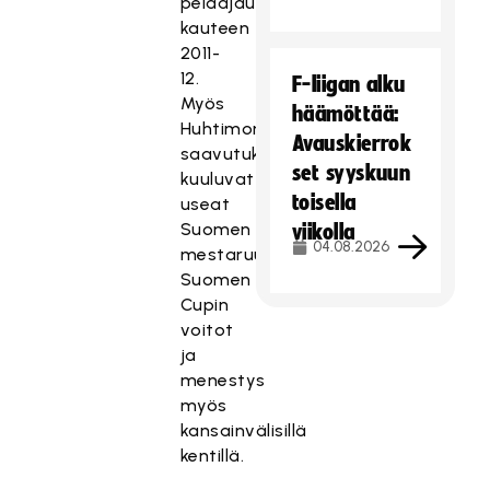
pelaajauransa
kauteen
2011-
12.
F-liigan alku
Myös
häämöttää:
Huhtimon
Avauskierrok
saavutuksiin
set syyskuun
kuuluvat
toisella
useat
Suomen
viikolla
04.08.2026
mestaruudet,
Suomen
Cupin
voitot
ja
menestys
myös
kansainvälisillä
kentillä.