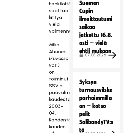
Suomen
henkilöitä
saattaa
Cupin
liittyä
ilmoittautumi
vielä
saikaa
valmennustiimiin.
jatkettu 16.8.
asti – vielä
Mika
ehtii mukaan
Ahonen
07.08.2026
(kuvassa
vas.)
on
toiminut
Syksyn
SSV:n
turnausvilske
päävalmentaja
parhaimmilla
kaudesta
an – katso
2003-
04.
pelit
Kahdentoista
SalibandyTV:s
kauden
tä