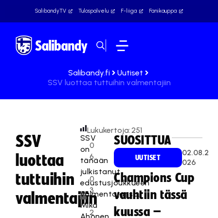
SalibandyTV
Tulospalvelu
F-liiga
Fanikauppa
Salibandy.fi
Uutiset
SSV luottaa tuttuihin valmentajiin
Lukukertoja:
251
SSV
SSV
SUOSITTUA
0
on
02.08.2
luottaa
6
UUTISET
tänään
026
.
julkistanut
tuttuihin
Champions Cup
0
edustusjoukkueen
3
vauhtiin tässä
valmentajansa.
valmentajiin
.
Mika
kuussa –
2
Ahonen