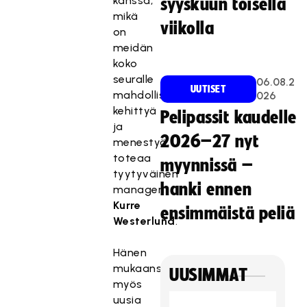
kanssa,
syyskuun toisella
mikä
viikolla
on
meidän
koko
seuralle
06.08.2
UUTISET
mahdollisuus
026
kehittyä
Pelipassit kaudelle
ja
2026–27 nyt
menestyä,
toteaa
myynnissä –
tyytyväinen
hanki ennen
manageri
Kurre
ensimmäistä peliä
Westerlund
.
Hänen
mukaansa
UUSIMMAT
myös
uusia