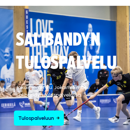
SALIBANDYN
TULOSPALVELU
Jokainen ottelu. Jokainen maali.
Salibandyn tulospalvelussa.
Tulospalveluun