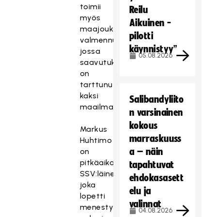
toimii
Reilu
myös
Aikuinen -
maajoukkueen
pilotti
valmennustiimissä,
käynnistyy”
jossa
05.08.2026
saavutuksiin
on
tarttunut
kaksi
Salibandyliito
maailmanmestaruutta.
n varsinainen
kokous
Markus
marraskuuss
Huhtimo
a – näin
on
pitkäaikainen
tapahtuvat
SSV:läinen,
ehdokasasett
joka
elu ja
lopetti
valinnat
menestyksekkään
04.08.2026