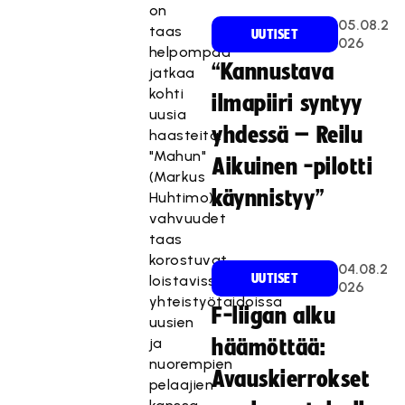
on
05.08.2
taas
UUTISET
026
helpompaa
“Kannustava
jatkaa
kohti
ilmapiiri syntyy
uusia
yhdessä – Reilu
haasteita.
"Mahun"
Aikuinen -pilotti
(Markus
käynnistyy”
Huhtimo)
vahvuudet
taas
korostuvat
04.08.2
UUTISET
loistavissa
026
yhteistyötaidoissa
F-liigan alku
uusien
ja
häämöttää:
nuorempien
Avauskierrokset
pelaajien