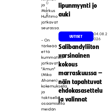
0
lipunmyynti jo
ja
1
Markus
auki
5
Huhtimo
jatkavat
seurassa.
04.08.2
UUTISET
026
- On
tärkeää
Salibandyliiton
että
varsinainen
kummatkin
jatkavat.
kokous
"Amun"
marraskuussa –
(Mika
Ahonen)
näin tapahtuvat
kokemuksella
ehdokasasettelu
ja
taktisella
ja valinnat
osaamisella
meidän