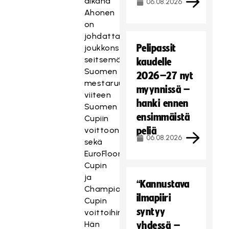
aikana
06.08.2026
Ahonen
on
johdattanut
Pelipassit
joukkonsa
seitsemään
kaudelle
Suomen
2026–27 nyt
mestaruuteen,
myynnissä –
viiteen
hanki ennen
Suomen
ensimmäistä
Cupiin
voittoon
peliä
06.08.2026
sekä
EuroFloorball
Cupin
ja
“Kannustava
Champions
ilmapiiri
Cupin
syntyy
voittoihin.
Hän
yhdessä –