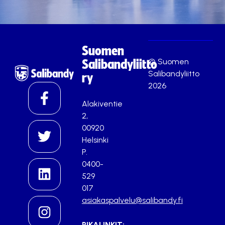
Suomen
© Suomen
Salibandyliitto
Salibandyliitto
ry
2026
Alakiventie
2,
00920
Helsinki
P.
0400-
529
017
asiakaspalvelu@salibandy.fi
PIKALINKIT: