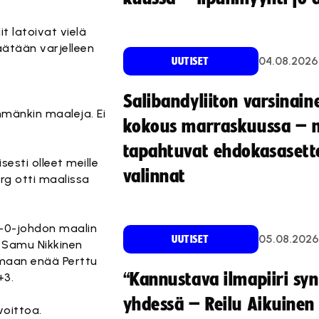
t latoivat vielä
äätään varjelleen
04.08.2026
UUTISET
Salibandyliiton varsinain
emmänkin maaleja. Ei
kokous marraskuussa – 
tapahtuvat ehdokasasette
sesti olleet meille
valinnat
berg otti maalissa
n 3-0-johdon maalin
05.08.2026
UUTISET
 Samu Nikkinen
amaan enää Perttu
“Kannustava ilmapiiri sy
+3.
yhdessä – Reilu Aikuinen 
voittoa.