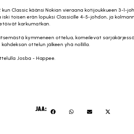
2 kun Classic käänsi Nokian vieraana kotijoukkueen 3-1-j
ski toisen erän lopuksi Classicille 4-5-johdon, ja kolman
inetöivät karkumatkan.
itsemästä kymmeneen ottelua, komeilevat sarjakärjessä
kahdeksan ottelun jälkeen yhä nollilla.
ttelulla Josba - Happee.
JAA: