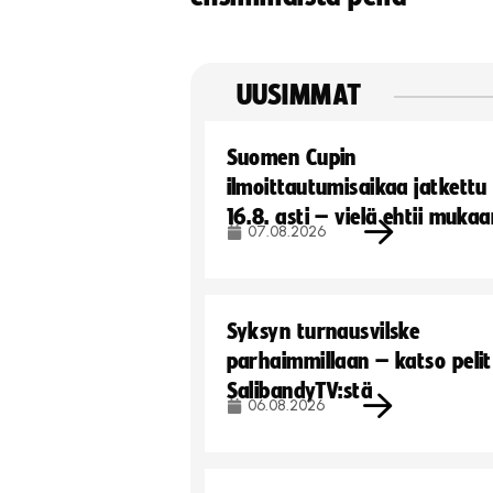
UUSIMMAT
Suomen Cupin
ilmoittautumisaikaa jatkettu
16.8. asti – vielä ehtii muka
07.08.2026
Syksyn turnausvilske
parhaimmillaan – katso pelit
SalibandyTV:stä
06.08.2026