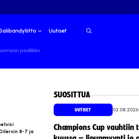
Salibandyliitto
Uutiset
rkanmaan päällikkö
SUOSITTUA
02.08.2026
UUTISET
elvisi
Champions Cup vauhtiin 
ilersin 8-7 ja
kuussa – lipunmyynti jo 