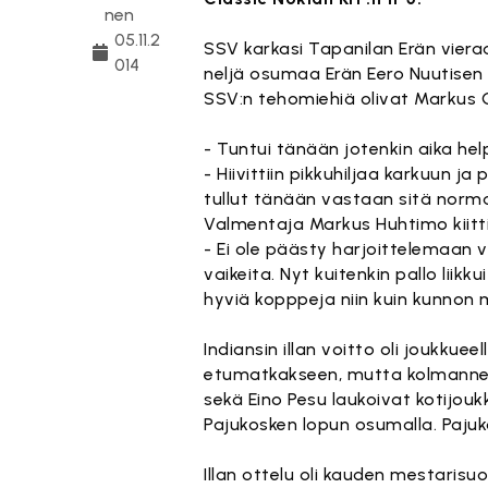
nen
05.11.2
SSV karkasi Tapanilan Erän viera
014
neljä osumaa Erän Eero Nuutisen
SSV:n tehomiehiä olivat Markus Ol
- Tuntui tänään jotenkin aika help
- Hiivittiin pikkuhiljaa karkuun j
tullut tänään vastaan sitä normaa
Valmentaja Markus Huhtimo kiitt
- Ei ole päästy harjoittelemaan vii
vaikeita. Nyt kuitenkin pallo liikk
hyviä kopppeja niin kuin kunnon 
Indiansin illan voitto oli joukkue
etumatkakseen, mutta kolmanness
sekä Eino Pesu laukoivat kotijou
Pajukosken lopun osumalla. Pajukos
Illan ottelu oli kauden mestarisuos