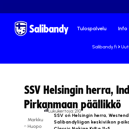
Tulospalvelu
Info
Salibandy.fi
Uut
SSV Helsingin herra, Ind
Pirkanmaan päällikkö
Lukukertoja:
210
SSV on Helsingin herra, Westend 
Markku
Salibandyliigan keskiviikon paika
Huopo
Classic Nokian KrP:n 11-5.