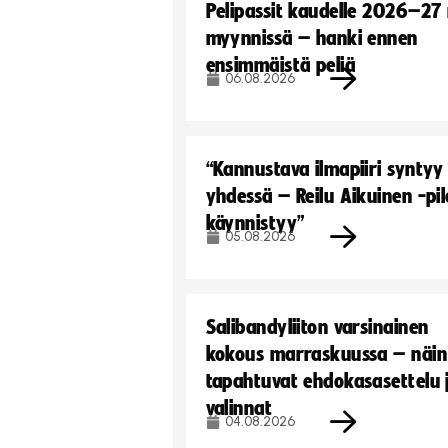
Pelipassit kaudelle 2026–27
myynnissä – hanki ennen
ensimmäistä peliä
06.08.2026
“Kannustava ilmapiiri syntyy
yhdessä – Reilu Aikuinen -pil
käynnistyy”
05.08.2026
Salibandyliiton varsinainen
kokous marraskuussa – näin
tapahtuvat ehdokasasettelu 
valinnat
04.08.2026