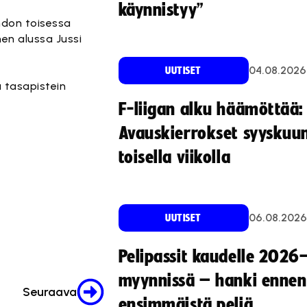
käynnistyy”
ohdon toisessa
nen alussa Jussi
04.08.2026
UUTISET
 tasapistein
F-liigan alku häämöttää:
Avauskierrokset syyskuu
toisella viikolla
06.08.2026
UUTISET
Pelipassit kaudelle 2026
myynnissä – hanki ennen
Seuraava
ensimmäistä peliä