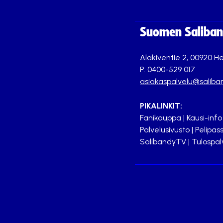
Suomen Saliband
Alakiventie 2, 00920 He
P. 0400-529 017
asiakaspalvelu@saliban
PIKALINKIT:
Fanikauppa
|
Kausi-info
Palvelusivusto
|
Pelipass
SalibandyTV
|
Tulospal