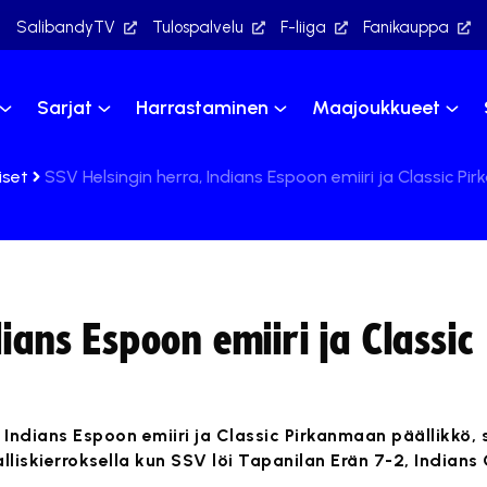
SalibandyTV
Tulospalvelu
F-liiga
Fanikauppa
Sarjat
Harrastaminen
Maajoukkueet
iset
SSV Helsingin herra, Indians Espoon emiiri ja Classic Pi
ians Espoon emiiri ja Classic
Indians Espoon emiiri ja Classic Pirkanmaan päällikkö, s
lliskierroksella kun SSV löi Tapanilan Erän 7-2, Indians O