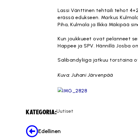
Lassi Vänttinen tehtaili tehot 4+
erässä edukseen. Markus Kulmala i
Piha, Kulmala ja Ilkka Mäkipää s
Kun joukkueet ovat pelanneet se
Happee ja SPV. Hännillä Josba on 
Salibandyliiga jatkuu torstaina o
Kuva: Juhani Järvenpää
Uutiset
KATEGORIA:
Edellinen