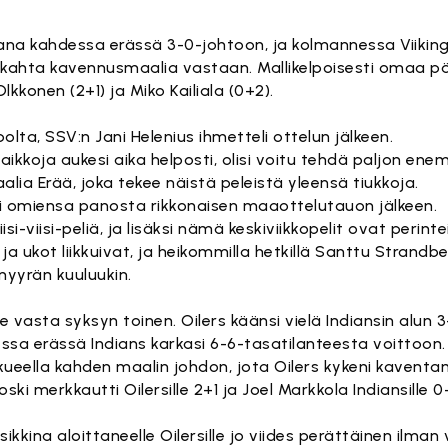
ana kahdessa erässä 3-0-johtoon, ja kolmannessa Viikingi
 kahta kavennusmaalia vastaan. Mallikelpoisesti omaa p
kkonen (2+1) ja Miko Kailiala (0+2).
olta, SSV:n Jani Helenius ihmetteli ottelun jälkeen.
a paikkoja aukesi aika helposti, olisi voitu tehdä paljon en
lia Erää, joka tekee näistä peleistä yleensä tiukkoja.
i omiensa panosta rikkonaisen maaottelutauon jälkeen.
si-viisi-peliä, ja lisäksi nämä keskiviikkopelit ovat perintei
ui ja ukot liikkuivat, ja heikommilla hetkillä Santtu Strand
myyrän kuuluukin.
elle vasta syksyn toinen. Oilers käänsi vielä Indiansin alu
a erässä Indians karkasi 6-6-tasatilanteesta voittoon.
kkueella kahden maalin johdon, jota Oilers kykeni kavent
ki merkkautti Oilersille 2+1 ja Joel Markkola Indiansille 0
ikkina aloittaneelle Oilersille jo viides perättäinen ilman 