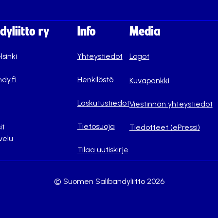
yliitto ry
Info
Media
lsinki
Yhteystiedot
Logot
dy.fi
Henkilöstö
Kuvapankki
Laskutustiedot
Viestinnän yhteystiedot
Tietosuoja
it
Tiedotteet (ePressi)
velu
Tilaa uutiskirje
© Suomen Salibandyliitto 2026