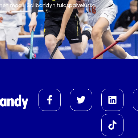
inen maali. Salibandyn tulospalvelussa.