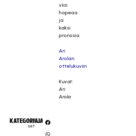
viisi
hopeaa
ja
kaksi
pronssia.
Ari
Arolan
ottelukuviin
Kuvat:
Ari
Arola
Uuti
KATEGORIA:
JAA:
set