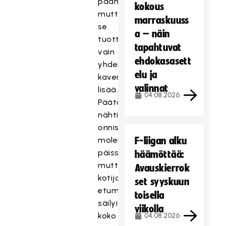
päähän,
kokous
mutta
marraskuuss
se
a – näin
tuotti
tapahtuvat
vain
ehdokasasett
yhden
elu ja
kavennuksen
valinnat
lisää.
04.08.2026
Päätösjaksolla
nähtiin
onnistumisia
molemmissa
F-liigan alku
päissä,
häämöttää:
mutta
Avauskierrok
kotijoukkueen
set syyskuun
etumatka
toisella
säilyi
viikolla
koko
04.08.2026