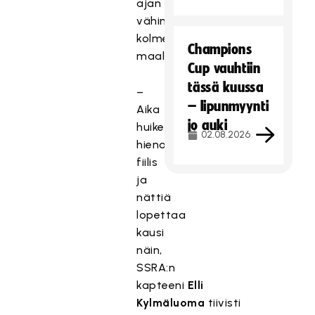
ajan
vähintään
kolmessa
Champions
maalissa.
Cup vauhtiin
tässä kuussa
–
– lipunmyynti
Aika
jo auki
huikean
02.08.2026
hieno
fiilis
ja
nättiä
lopettaa
kausi
näin,
SSRA:n
kapteeni
Elli
Kylmäluoma
tiivisti