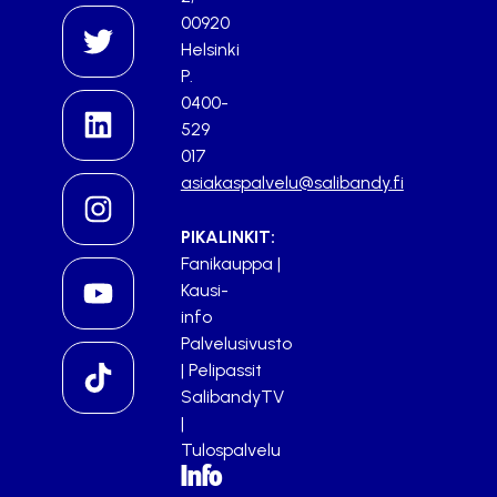
00920
Helsinki
P.
0400-
529
017
asiakaspalvelu@salibandy.fi
PIKALINKIT:
Fanikauppa
|
Kausi-
info
Palvelusivusto
|
Pelipassit
SalibandyTV
|
Tulospalvelu
Info