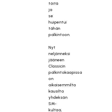
töitä
ja
se
huipentui
tähän
palkintoon.
Nyt
neljänneksi
jääneen
Classicin
palkintokaapissa
on
aikaisemmilta
kausilta
yhdeksän
SM-
kultaa,