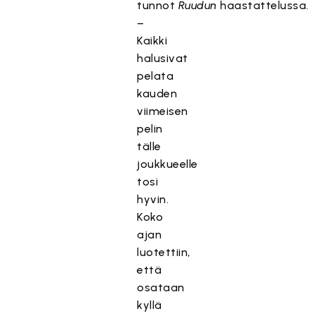
tunnot
Ruudun
haastattelussa.
–
Kaikki
halusivat
pelata
kauden
viimeisen
pelin
tälle
joukkueelle
tosi
hyvin.
Koko
ajan
luotettiin,
että
osataan
kyllä