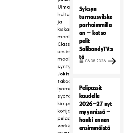
Uimarihuhta
otti
Syksyn
haltuun
turnausvilske
ja
parhaimmilla
kiskaisi
an – katso
maaliin.
pelit
Classicin
SalibandyTV:s
ensimmäinen
tä
maali
06.08.2026
syntyi
Meri
Jokisen
maalin
takaa
Pelipassit
lyömän
kaudelle
syötön
kimpoiltua
2026–27 nyt
kotijoukkueen
myynnissä –
pelaajista
hanki ennen
verkkoon,
ensimmäistä