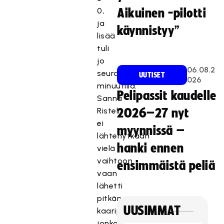
0,
Aikuinen -pilotti
ja
käynnistyy”
lisää
tuli
jo
06.08.2
seuraavalla
UUTISET
026
minuutilla.
Pelipassit kaudelle
Sanna
Risteli
2026–27 nyt
ei
myynnissä –
lähtenytkään
hanki ennen
vielä
vaihtoon
ensimmäistä peliä
vaan
lähetti
pitkän
UUSIMMAT
kaaripallon,
jonka
Sanni