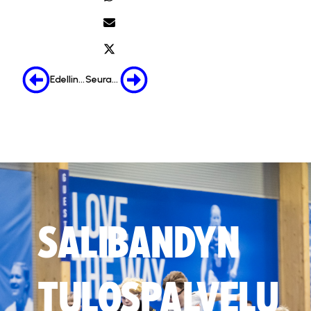
Edellinen
Seuraava
SALIBANDYN
TULOSPALVELU