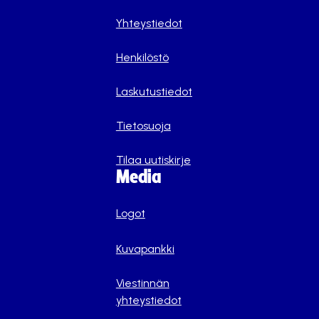
Yhteystiedot
Henkilöstö
Laskutustiedot
Tietosuoja
Tilaa uutiskirje
Media
Logot
Kuvapankki
Viestinnän
yhteystiedot