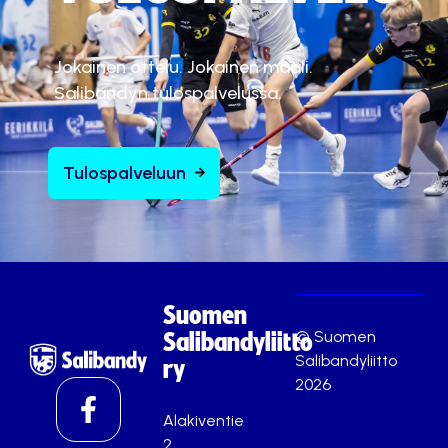
Jokainen ottelu. Jokainen maali.
Salibandyn tulospalvelussa.
Tulospalveluun
Suomen
© Suomen
Salibandyliitto
Salibandyliitto
ry
2026
Alakiventie
2,