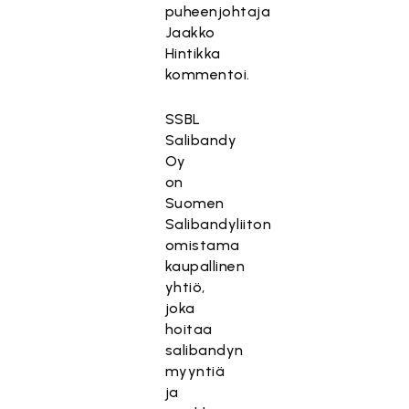
puheenjohtaja
Jaakko
Hintikka
kommentoi.
SSBL
Salibandy
Oy
on
Suomen
Salibandyliiton
omistama
kaupallinen
yhtiö,
joka
hoitaa
salibandyn
myyntiä
ja