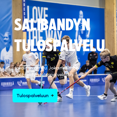
SALIBANDYN
TULOSPALVELU
Jokainen ottelu. Jokainen maali.
Salibandyn tulospalvelussa.
Tulospalveluun