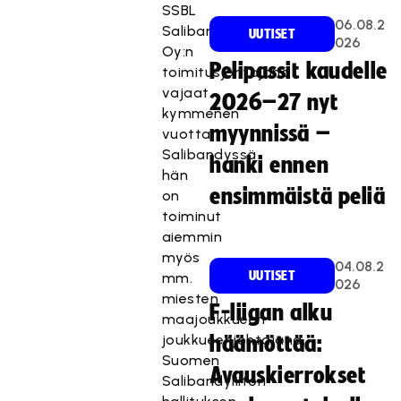
SSBL
06.08.2
Salibandy
UUTISET
026
Oy:n
Pelipassit kaudelle
toimitusjohtajana
vajaat
2026–27 nyt
kymmenen
myynnissä –
vuotta.
Salibandyssä
hanki ennen
hän
ensimmäistä peliä
on
toiminut
aiemmin
myös
04.08.2
UUTISET
mm.
026
miesten
F-liigan alku
maajoukkueen
joukkueenjohtajana,
häämöttää:
Suomen
Avauskierrokset
Salibandyliiton