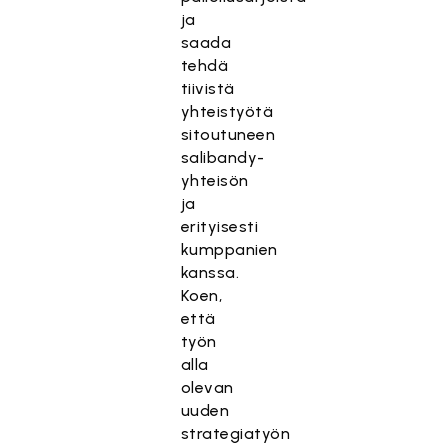
ja
saada
tehdä
tiivistä
yhteistyötä
sitoutuneen
salibandy-
yhteisön
ja
erityisesti
kumppanien
kanssa.
Koen,
että
työn
alla
olevan
uuden
strategiatyön