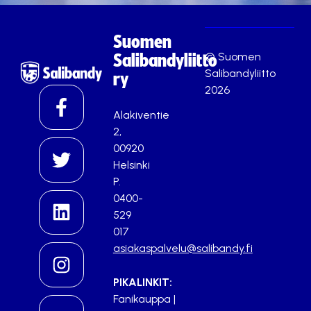
Suomen
© Suomen
Salibandyliitto
Salibandyliitto
ry
2026
Alakiventie
2,
00920
Helsinki
P.
0400-
529
017
asiakaspalvelu@salibandy.fi
PIKALINKIT:
Fanikauppa
|