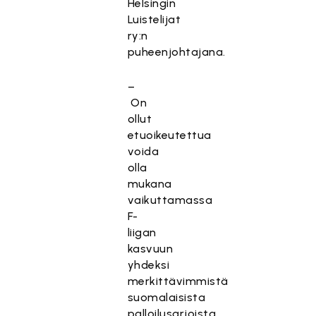
Helsingin
Luistelijat
ry:n
puheenjohtajana.
–
On
ollut
etuoikeutettua
voida
olla
mukana
vaikuttamassa
F-
liigan
kasvuun
yhdeksi
merkittävimmistä
suomalaisista
palloilusarjoista