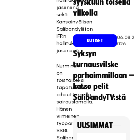
hallituksen
syyskuun toisella
jäsenenä
viikolla
sekä
Kansainvälisen
Salibandyliiton
IFF:n
06.08.2
UUTISET
hallituksen
026
jäsenenä.
Syksyn
turnausvilske
Nurminen
on
parhaimmillaan –
toistaiseksi
katso pelit
tapaturman
aiheuttamalla
SalibandyTV:stä
sairauslomalla.
Hänen
viimeinen
työpäivänsä
UUSIMMAT
SSBL
Salibandy