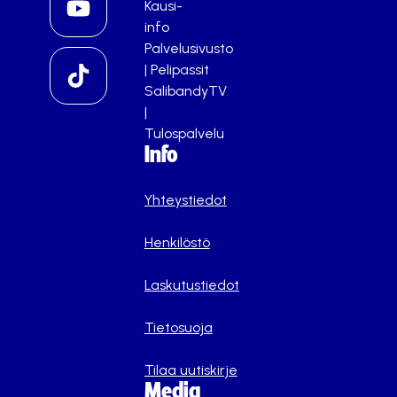
Kausi-
info
Palvelusivusto
|
Pelipassit
SalibandyTV
|
Tulospalvelu
Info
Yhteystiedot
Henkilöstö
Laskutustiedot
Tietosuoja
Tilaa uutiskirje
Media