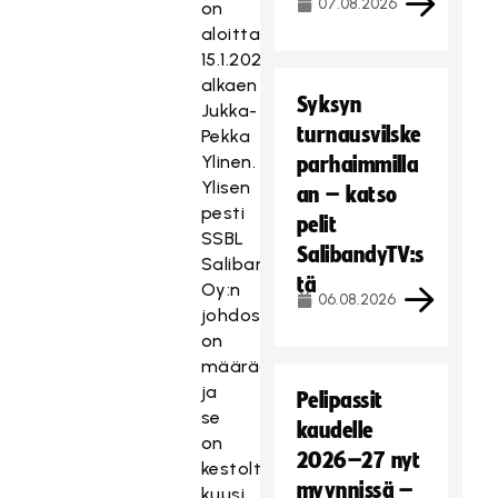
07.08.2026
on
aloittanut
15.1.2026
alkaen
Syksyn
Jukka-
turnausvilske
Pekka
Ylinen.
parhaimmilla
Ylisen
an – katso
pesti
pelit
SSBL
SalibandyTV:s
Salibandy
tä
Oy:n
06.08.2026
johdossa
on
määräaikainen
ja
Pelipassit
se
kaudelle
on
2026–27 nyt
kestoltaan
myynnissä –
kuusi