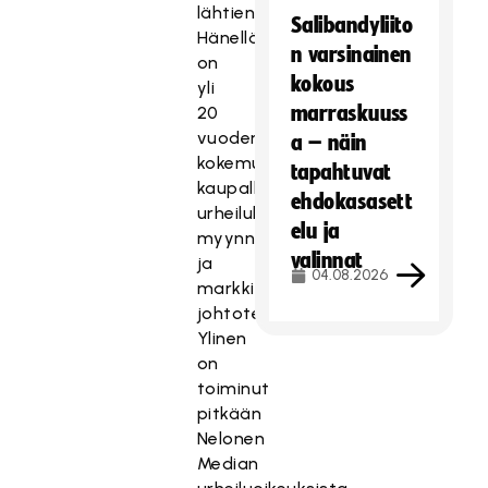
lähtien.
Salibandyliito
Hänellä
n varsinainen
on
kokous
yli
marraskuuss
20
vuoden
a – näin
kokemus
tapahtuvat
kaupallisen
ehdokasasett
urheiluliiketoiminnan,
elu ja
myynnin
valinnat
ja
04.08.2026
markkinoinnin
johtotehtävistä.
Ylinen
on
toiminut
pitkään
Nelonen
Median