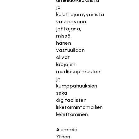
urheiluoikeuksista
ja
kuluttajamyynnistä
vastaavana
johtajana,
missä
hänen
vastuullaan
olivat
laajojen
mediasopimusten
ja
kumppanuuksien
sekä
digitaalisten
liiketoimintamallien
kehittäminen.
Aiemmin
Ylinen