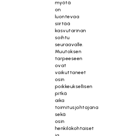
myötä
on
luontevaa
siirtää
kasvutarinan
soihtu
seuraavalle.
Muutoksen
tarpeeseen
ovat
vaikuttaneet
osin
poikkeuksellisen
pitkä
aika
toimitusjohtajana
sekä
osin
henkilökohtaiset
ja