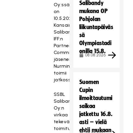
Salibandy
Oy:ssä
mukana OP
on
10.5.2026.
Pohjolan
Kansainvälisen
liikuntapäiväs
Salibandyliiton
sä
IFF:n
Olympiastadi
Partner
onilla 15.8.
Committeen
08.08.2026
jäsenenä
Nurminen
toimii
jatkossakin.
Suomen
Cupin
SSBL
ilmoittautumi
Salibandy
saikaa
Oy:n
jatkettu 16.8.
virkaa
tekevänä
asti – vielä
toimitusjohtajana
ehtii mukaan