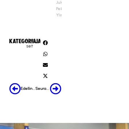
Jukka-
Pekka
Ylinen
Uuti
KATEGORIA:
JAA:
set
Edellinen
Seuraava