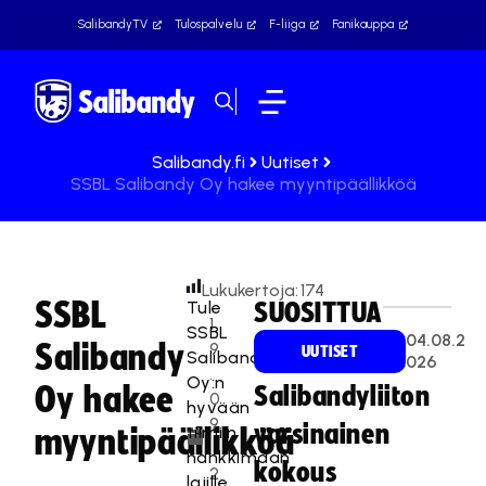
SalibandyTV
Tulospalvelu
F-liiga
Fanikauppa
Salibandy.fi
Uutiset
SSBL Salibandy Oy hakee myyntipäällikköä
Lukukertoja:
174
SSBL
Tule
SUOSITTUA
1
SSBL
04.08.2
Salibandy
9
UUTISET
Salibandy
026
.
Oy:n
Oy hakee
Salibandyliiton
0
hyvään
9
varsinainen
tiimiin
myyntipäällikköä
.
hankkimaan
kokous
2
lajille