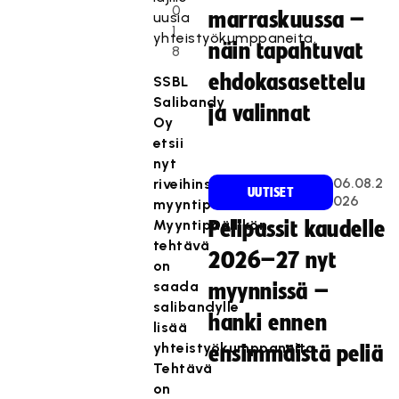
0
marraskuussa –
uusia
1
yhteistyökumppaneita.
näin tapahtuvat
8
ehdokasasettelu
SSBL
Salibandy
ja valinnat
Oy
etsii
nyt
06.08.2
riveihinsä
UUTISET
026
myyntipäällikköä.
Myyntipäällikön
Pelipassit kaudelle
tehtävä
2026–27 nyt
on
saada
myynnissä –
salibandylle
hanki ennen
lisää
yhteistyökumppaneita.
ensimmäistä peliä
Tehtävä
on