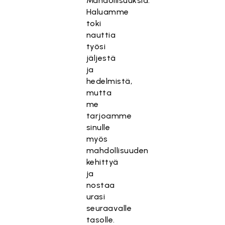
Mahdollisuuksia.
Haluamme
toki
nauttia
työsi
jäljestä
ja
hedelmistä,
mutta
me
tarjoamme
sinulle
myös
mahdollisuuden
kehittyä
ja
nostaa
urasi
seuraavalle
tasolle.