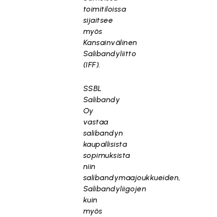
toimitiloissa
sijaitsee
myös
Kansainvälinen
Salibandyliitto
(IFF).
SSBL
Salibandy
Oy
vastaa
salibandyn
kaupallisista
sopimuksista
niin
salibandymaajoukkueiden,
Salibandyliigojen
kuin
myös