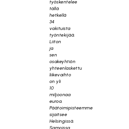
työskentelee
tällä
hetkellä
34
vakituista
työntekijää.
Liiton
ja
sen
osakeyhtiön
yhteenlaskettu
liikevaihto
on yli
10
miljoonaa
euroa.
Päätoimipisteemme
sijaitsee
Helsingissä.
Samoissa