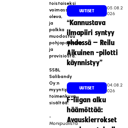
toistaiseksi
05.08.2
voimassa
UUTISET
026
oleva,
“Kannustava
ja
palkka
ilmapiiri syntyy
muodostuu
yhdessä – Reilu
pohjapalkasta
ja
Aikuinen -pilotti
provisiosta.
käynnistyy”
SSBL
Salibandy
Oy:n
04.08.2
UUTISET
myyntipäällikön
026
toimenkuva
F-liigan alku
sisältää:
häämöttää:
-
Avauskierrokset
Monipuolista