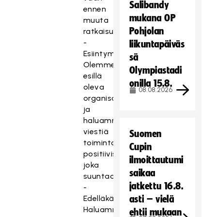
Salibandy
ennen
mukana OP
muuta
Pohjolan
ratkaisumyyjää.
-
liikuntapäiväs
Esiintymistä.
sä
Olemme
Olympiastadi
esillä
onilla 15.8.
oleva
08.08.2026
organisaatio
ja
haluamme
viestiä
Suomen
toimintaamme
Cupin
positiivisesti
ilmoittautumi
joka
saikaa
suuntaan.
jatkettu 16.8.
-
Edelläkävijyyttä.
asti – vielä
Haluamme
ehtii mukaan