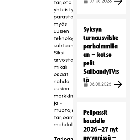
07.08.2026
tarjota
yhteistyökumppaneillemme
parasta
myös
Syksyn
uusien
turnausvilske
teknologioiden
suhteen.
parhaimmilla
Siksi
an – katso
arvostamme,
pelit
mikäli
SalibandyTV:s
osaat
tä
nähdä
06.08.2026
uusien
markkinointiteknologioiden
ja -
muotojen
Pelipassit
tarjoamat
kaudelle
mahdollisuudet.
2026–27 nyt
myynnissä –
Tarjoamme: