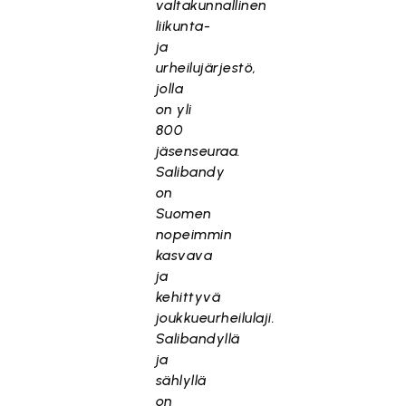
valtakunnallinen
liikunta-
ja
urheilujärjestö,
jolla
on yli
800
jäsenseuraa.
Salibandy
on
Suomen
nopeimmin
kasvava
ja
kehittyvä
joukkueurheilulaji.
Salibandyllä
ja
sählyllä
on