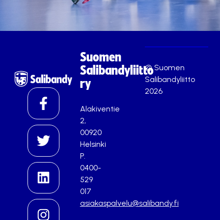
Suomen
© Suomen
Salibandyliitto
Salibandyliitto
ry
2026
Alakiventie
2,
00920
Helsinki
P.
0400-
529
017
asiakaspalvelu@salibandy.fi