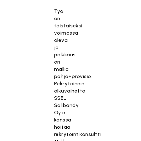
Työ
on
toistaiseksi
voimassa
oleva
ja
palkkaus
on
mallia
pohja+provisio.
Rekrytoinnin
alkuvaihetta
SSBL
Salibandy
Oy:n
kanssa
hoitaa
rekrytointikonsultti