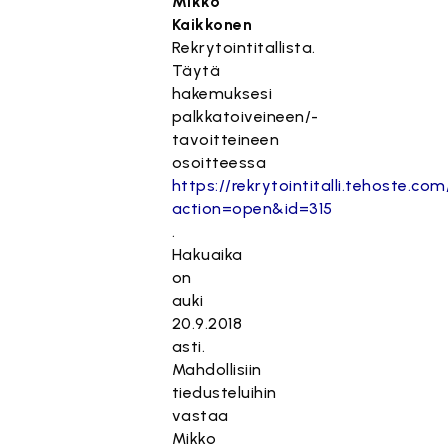
Mikko
Kaikkonen
Rekrytointitallista.
Täytä
hakemuksesi
palkkatoiveineen/-
tavoitteineen
osoitteessa
https://rekrytointitalli.tehoste.co
action=open&id=315
.
Hakuaika
on
auki
20.9.2018
asti.
Mahdollisiin
tiedusteluihin
vastaa
Mikko