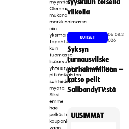
syyskuun toisella
myyntiä.
Olemme
viikolla
mukana
markkinoimassa
niin
06.08.2
yksittäisiä
UUTISET
026
tapahtumia
kuin
Syksyn
tuomassa
turnausvilske
lisäarvoa
yhteistyökumppaneillemme
parhaimmillaan –
pitkäaikaisten
katso pelit
suhteiden
myötä.
SalibandyTV:stä
Siksi
emme
hae
pelkästään
UUSIMMAT
kaupankävijää
vaan