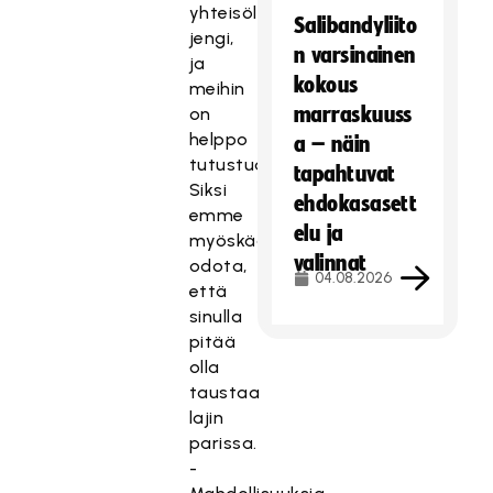
yhteisöllinen
Salibandyliito
jengi,
n varsinainen
ja
kokous
meihin
marraskuuss
on
helppo
a – näin
tutustua.
tapahtuvat
Siksi
ehdokasasett
emme
elu ja
myöskään
valinnat
odota,
04.08.2026
että
sinulla
pitää
olla
taustaa
lajin
parissa.
-