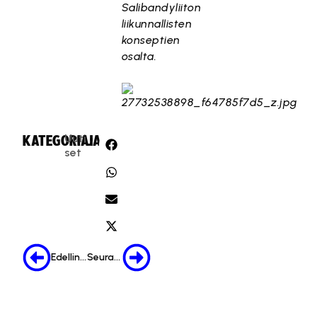
Salibandyliiton
liikunnallisten
konseptien
osalta.
Uuti
KATEGORIA:
JAA:
set
Edellinen
Seuraava