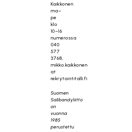
Kaikkonen
ma–
pe
klo
10–16
numerossa
040
577
3768,
mikko.kaikkonen
at
rekrytointitalli.fi
Suomen
Salibandyliitto
on
vuonna
1985
perustettu