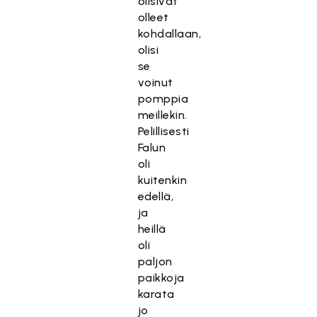
olisivat
olleet
kohdallaan,
olisi
se
voinut
pomppia
meillekin.
Pelillisesti
Falun
oli
kuitenkin
edellä,
ja
heillä
oli
paljon
paikkoja
karata
jo