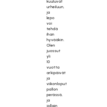
kuuluvat
urheiluun,
ja
lepo
voi
tehdä
ihan
hyvääkin.
Olen
juossut
yli
10
vuotta
arkipäivät
ja
viikonloput
pallon
perässä,
ja
jollain