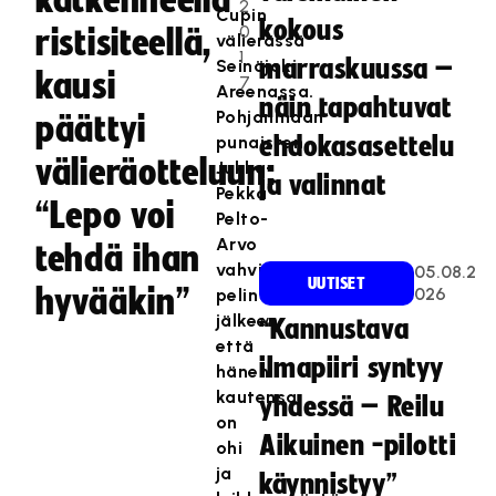
katkenneella
2
Cupin
kokous
0
ristisiteellä,
välierässä
1
marraskuussa –
Seinäjoki
kausi
7
Areenassa.
näin tapahtuvat
Pohjanmaan
päättyi
punaisten
ehdokasasettelu
välieräotteluun:
Jukka-
ja valinnat
Pekka
“Lepo voi
Pelto-
Arvo
tehdä ihan
vahvisti
05.08.2
UUTISET
hyvääkin”
026
pelin
jälkeen,
“Kannustava
että
ilmapiiri syntyy
hänen
kautensa
yhdessä – Reilu
on
Aikuinen -pilotti
ohi
ja
käynnistyy”