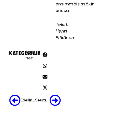
ensimmäisissäkin
erissä.
Teksti:
Henri
Pitkänen
Uuti
KATEGORIA:
JAA:
set
Edellinen
Seuraava