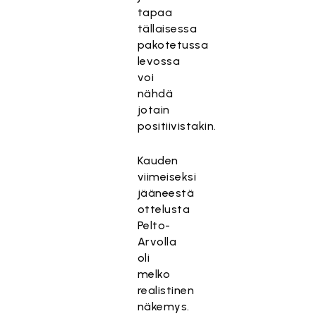
tapaa
tällaisessa
pakotetussa
levossa
voi
nähdä
jotain
positiivistakin.
Kauden
viimeiseksi
jääneestä
ottelusta
Pelto-
Arvolla
oli
melko
realistinen
näkemys.