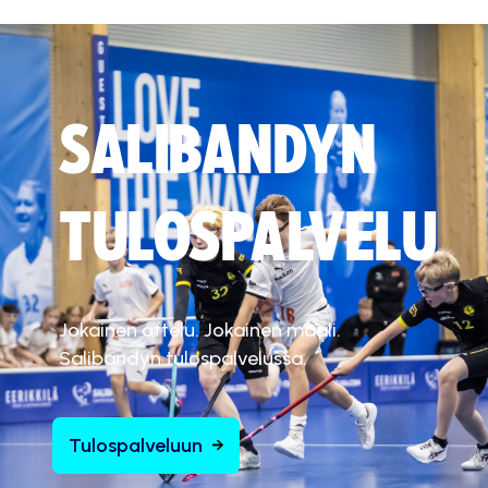
SALIBANDYN
TULOSPALVELU
Jokainen ottelu. Jokainen maali.
Salibandyn tulospalvelussa.
Tulospalveluun