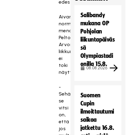
edessä.
Salibandy
Aivan
mukana OP
normaalilta
menolta
Pohjolan
Pelto-
liikuntapäiväs
Arvon
sä
liikkuminen
Olympiastadi
ei
onilla 15.8.
toki
08.08.2026
näyttänyt.
-
Sehän
Suomen
se
Cupin
vitsi
ilmoittautumi
on,
saikaa
että
jatkettu 16.8.
jos