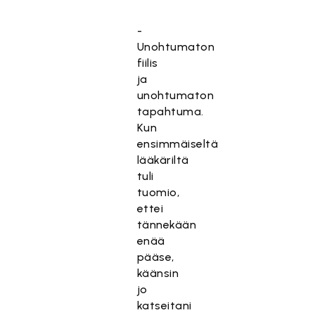
-
Unohtumaton
fiilis
ja
unohtumaton
tapahtuma.
Kun
ensimmäiseltä
lääkäriltä
tuli
tuomio,
ettei
tännekään
enää
pääse,
käänsin
jo
katseitani