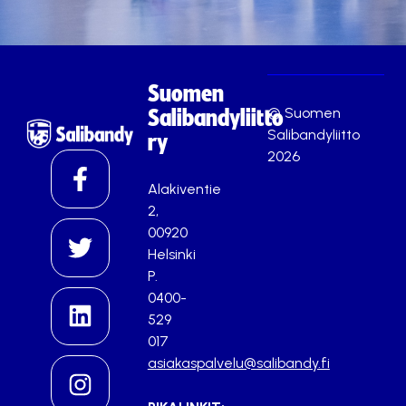
Suomen
© Suomen
Salibandyliitto
Salibandyliitto
ry
2026
Alakiventie
2,
00920
Helsinki
P.
0400-
529
017
asiakaspalvelu@salibandy.fi