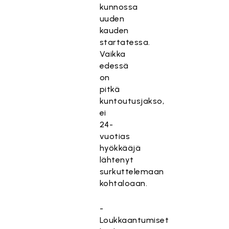
kunnossa
uuden
kauden
startatessa.
Vaikka
edessä
on
pitkä
kuntoutusjakso,
ei
24-
vuotias
hyökkääjä
lähtenyt
surkuttelemaan
kohtaloaan.
-
Loukkaantumiset