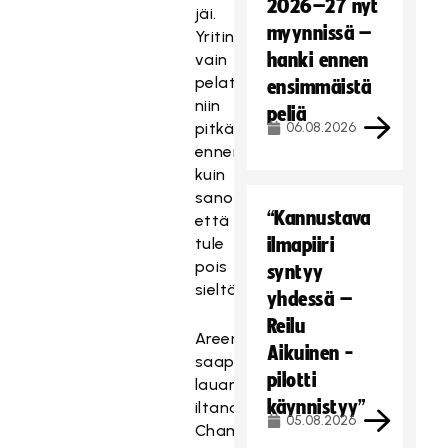
2026–27 nyt
jäi.
myynnissä –
Yritin
hanki ennen
vain
pelata
ensimmäistä
niin
peliä
pitkään,
06.08.2026
ennen
kuin
sanotaan,
“Kannustava
että
tule
ilmapiiri
pois
syntyy
sieltä.
yhdessä –
Reilu
Areenaan
Aikuinen -
saapui
pilotti
lauantai-
käynnistyy”
iltana
05.08.2026
Champions