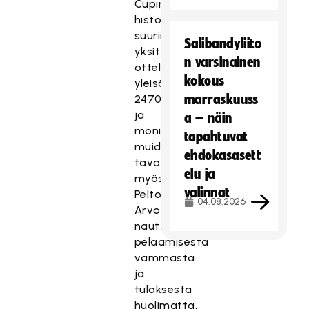
Cupin
historian
suurin
Salibandyliito
yksittäisen
n varsinainen
ottelun
kokous
yleisömäärä
marraskuuss
2470,
ja
a – näin
monien
tapahtuvat
muiden
ehdokasasett
tavoin
elu ja
myös
valinnat
Pelto-
04.08.2026
Arvo
nautti
pelaamisesta
vammasta
ja
tuloksesta
huolimatta.