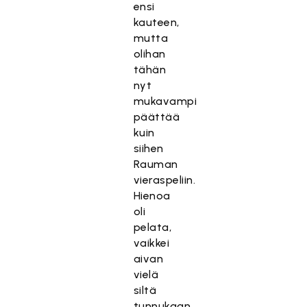
ensi
kauteen,
mutta
olihan
tähän
nyt
mukavampi
päättää
kuin
siihen
Rauman
vieraspeliin.
Hienoa
oli
pelata,
vaikkei
aivan
vielä
siltä
tunnukaan,