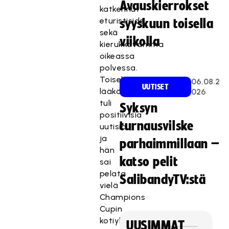
Avauskierrokset
katkennut
eturistiside
syyskuun toisella
sekä
viikolla
kierukkavamma
oikeassa
polvessa.
Toiselta
06.08.2
UUTISET
lääkärikäynniltä
026
tuli
Syksyn
positiivisia
turnausvilske
uutisia,
ja
parhaimmillaan –
hän
katso pelit
sai
pelata
SalibandyTV:stä
vielä
Champions
Cupin
kotiyleisön
UUSIMMAT