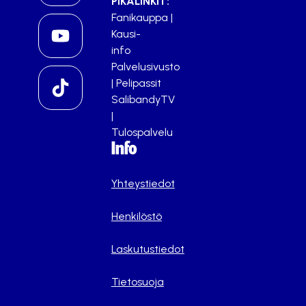
PIKALINKIT:
Fanikauppa
|
Kausi-
info
Palvelusivusto
|
Pelipassit
SalibandyTV
|
Tulospalvelu
Info
Yhteystiedot
Henkilöstö
Laskutustiedot
Tietosuoja