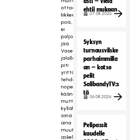
multa
asti – vielä
ottaa
ehtii mukaan
07.08.2026
liikkeen
pois,
ei
paljoa
Syksyn
jää.
turnausvilske
Vasemmalla
jalalla
parhaimmilla
piti
an – katso
yrittää
pelit
tehdä
SalibandyTV:s
nopeat
tä
käännökset,
06.08.2026
mutta
kyllähän
siinä
aina
Pelipassit
muutaman
kaudelle
askeleen