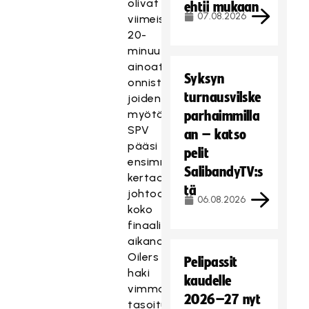
olivat
ehtii mukaan
07.08.2026
viimeisen
20-
minuutisen
ainoat
Syksyn
onnistumiset,
turnausvilske
joiden
myötä
parhaimmilla
SPV
an – katso
pääsi
pelit
ensimmäistä
SalibandyTV:s
kertaa
tä
johtoon
06.08.2026
koko
finaalisarjan
aikana.
Oilers
Pelipassit
haki
kaudelle
vimmatusti
2026–27 nyt
tasoitusta,