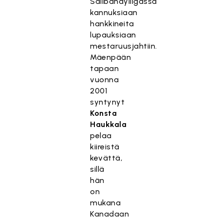
Salibandyliigassa
kannuksiaan
hankkineita
lupauksiaan
mestaruusjahtiin.
Mäenpään
tapaan
vuonna
2001
syntynyt
Konsta
Haukkala
pelaa
kiireistä
kevättä,
sillä
hän
on
mukana
Kanadaan