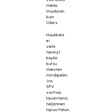
mikäs
muukaan
kuin
Oilers.
Haukkala
ei
vielä
tiennyt,
käykö
kutsu
miesten
mitalipeliin.
Jos
SPV
voittaa
lauantaina
neljännen
lopuottelun,