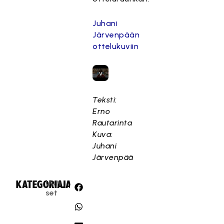
o
s
Juhani
k
Järvenpään
a
ottelukuviin
s
e
v
a
a
Teksti:
t
Erno
ii
Rautarinta
m
Kuva:
a
Juhani
r
Järvenpää
k
k
Uuti
KATEGORIA:
JAA:
i
set
n
o
i