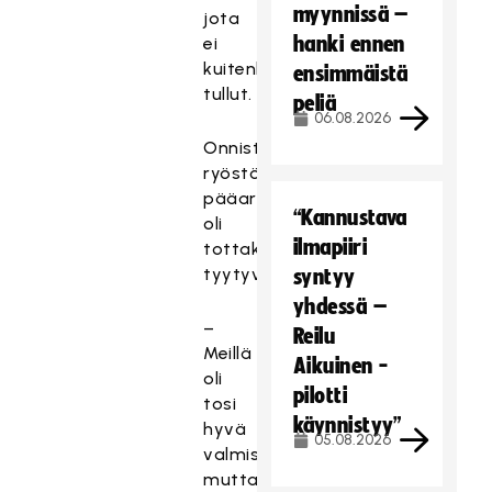
myynnissä –
jota
hanki ennen
ei
kuitenkaan
ensimmäistä
tullut.
peliä
06.08.2026
Onnistuneen
ryöstöretken
pääarkkitehti
“Kannustava
oli
ilmapiiri
tottakai
tyytyväinen.
syntyy
yhdessä –
–
Reilu
Meillä
Aikuinen -
oli
pilotti
tosi
käynnistyy”
hyvä
05.08.2026
valmistautuminen,
mutta