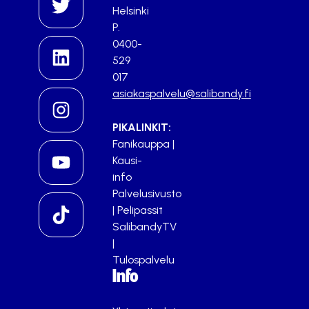
Helsinki
P.
0400-
529
017
asiakaspalvelu@salibandy.fi
PIKALINKIT:
Fanikauppa
|
Kausi-
info
Palvelusivusto
|
Pelipassit
SalibandyTV
|
Tulospalvelu
Info