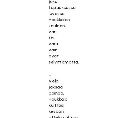
joka
ä
tapauksessa
s
luvassa
i
Haukkalan
s
kaulaan,
ä
väri
l
tai
t
värit
ö
vain
o
ovat
n
selvittämättä.
e
s
–
t
Vielä
e
jaksaa
t
painaa,
t
Haukkala
y
kuittasi
,
kevään
k
otteluruuhkan.