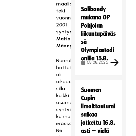
maalia
Salibandy
teki
mukana OP
vuonna
2001
Pohjolan
syntynyt
liikuntapäiväs
Matias
sä
Mäenpää
.
Olympiastadi
onilla 15.8.
Nuorukaisen
08.08.2026
hattutemppu
oli
oikeaoppinen,
sillä
Suomen
kaikki
Cupin
osumat
ilmoittautumi
syntyivät
saikaa
kolmannessa
jatkettu 16.8.
erässä.
Ne
asti – vielä