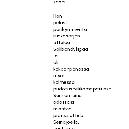
sanoi.
Hän
pelasi
parikymmentä
runkosarjan
ottelua
Salibandyliigaa
ja
oli
kokoonpanossa
myös
kolmessa
pudotuspelikamppailussa.
Sunnuntaina
odottaisi
miesten
pronssiottelu
Seinäjoella,
vastassa