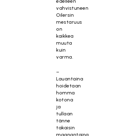
edelleen
vahvistuneen
Oilersin
mestaruus
on
kaikkea
muuta
kuin
varma.
–
Lauantaina
hoidetaan
homma
kotona
ja
tullaan
tänne
takaisin
maanantaina