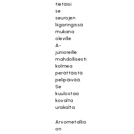
tietäisi
se
seurojen
liigaringissä
mukana
oleville
A-
junioreille
mahdollisesti
kolmea
perättäistä
pelipäivää.
Se
kuulostaa
kovalta
urakalta.
T
Arvometallia
ä
on
m