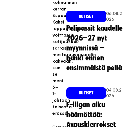
kolmannen
kerran
06.08.2
Espoossa.
UUTISET
026
Kaksi
Pelipassit kaudelle
loppuottelua
voittanut
2026–27 nyt
kotijoukkue
myynnissä –
tarrasi
mestaruuspokaalin
hanki ennen
kahvaan,
ensimmäistä peliä
kun
se
meni
5–
04.08.2
UUTISET
1-
026
johtoon
F-liigan alku
toisessa
erässä.
häämöttää:
Avauskierrokset