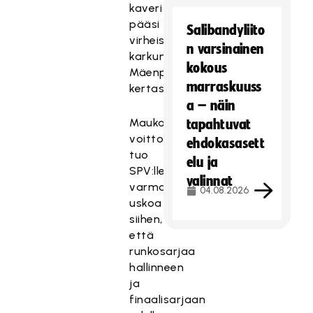
kaveri
pääsi
Salibandyliito
virheistä
n varsinainen
karkumatkalle,
kokous
Mäenpää
marraskuuss
kertasi.
a – näin
Maukas
tapahtuvat
voitto
ehdokasasett
tuo
elu ja
SPV:lle
valinnat
varmasti
04.08.2026
uskoa
siihen,
että
runkosarjaa
hallinneen
ja
finaalisarjaan