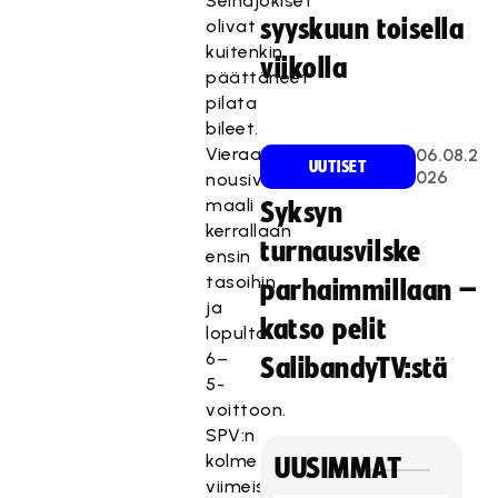
Seinäjokiset
syyskuun toisella
olivat
kuitenkin
viikolla
päättäneet
pilata
bileet.
Vieraat
06.08.2
UUTISET
026
nousivat
maali
Syksyn
kerrallaan
turnausvilske
ensin
tasoihin
parhaimmillaan –
ja
katso pelit
lopulta
6–
SalibandyTV:stä
5-
voittoon.
SPV:n
kolme
UUSIMMAT
viimeistä