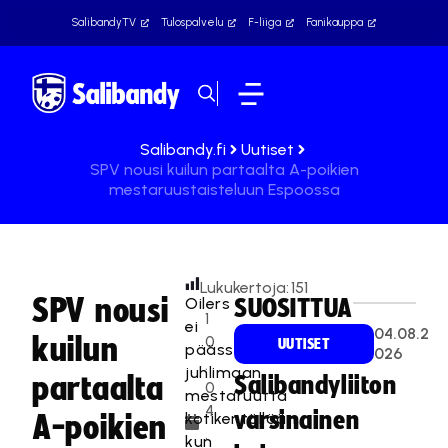
SalibandyTV
Tulospalvelu
F-liiga
Fanikauppa
Salibandy.fi
Uutiset
SPV nousi kuilun partaalta A-poikien
mestaruustaisteluun Espoossa
Lukukertoja:
151
SPV nousi
Oilers
SUOSITTUA
1
ei
04.08.2
kuilun
0
UUTISET
päässyt
026
.
juhlimaan
partaalta
Salibandyliiton
0
mestaruutta
4
varsinainen
kotikentällään,
A-poikien
.
kun