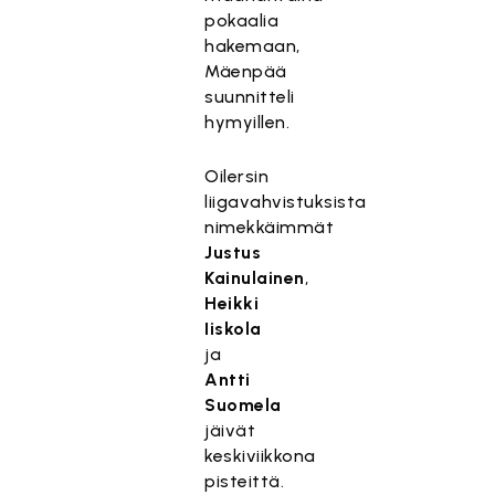
pokaalia
hakemaan,
Mäenpää
suunnitteli
hymyillen.
Oilersin
liigavahvistuksista
nimekkäimmät
Justus
Kainulainen
,
Heikki
Iiskola
ja
Antti
Suomela
jäivät
keskiviikkona
pisteittä.