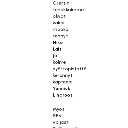
Oilersin
tehokkaimmat
olivat
kaksi
maalia
tehnyt
Niko
Laiti
ja
kolme
syöttöpistettä
kerännyt
kapteeni
Yannick
Lindroos
.
Myös
SPV
valjasti