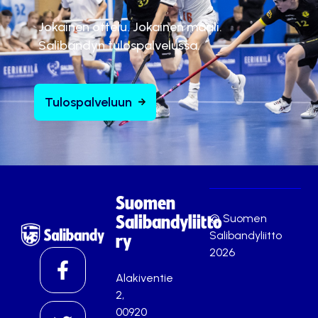
Jokainen ottelu. Jokainen maali.
Salibandyn tulospalvelussa.
Tulospalveluun
Suomen
© Suomen
Salibandyliitto
Salibandyliitto
ry
2026
Alakiventie
2,
00920