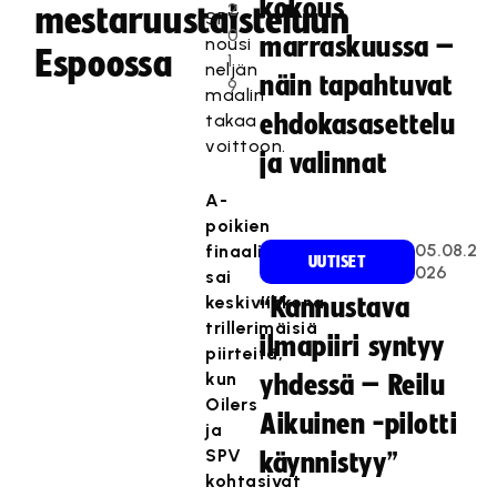
kokous
2
mestaruustaisteluun
SPV
0
marraskuussa –
nousi
Espoossa
1
neljän
näin tapahtuvat
9
maalin
takaa
ehdokasasettelu
voittoon.
ja valinnat
A-
poikien
05.08.2
finaalisarja
UUTISET
026
sai
keskiviikkona
“Kannustava
trillerimäisiä
ilmapiiri syntyy
piirteitä,
kun
yhdessä – Reilu
Oilers
Aikuinen -pilotti
ja
SPV
käynnistyy”
kohtasivat