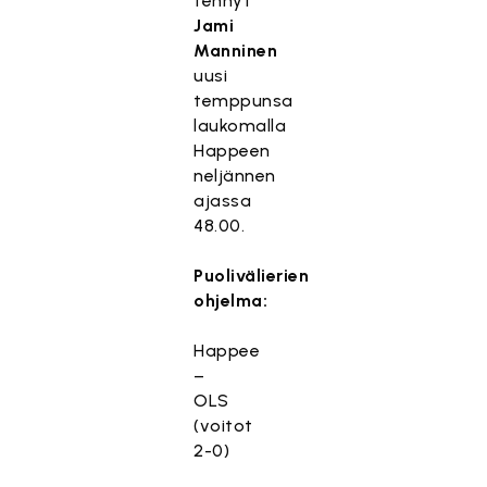
tehnyt
Jami
Manninen
uusi
temppunsa
laukomalla
Happeen
neljännen
ajassa
48.00.
Puolivälierien
ohjelma:
Happee
–
OLS
(voitot
2-0)