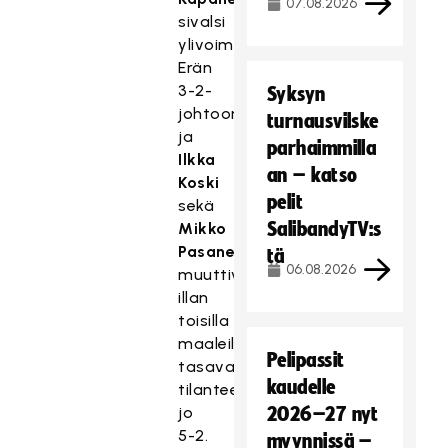
07.08.2026
sivalsi
ylivoimalla
Erän
3-2-
Syksyn
johtoon
turnausvilske
ja
parhaimmilla
Ilkka
an – katso
Koski
pelit
sekä
SalibandyTV:s
Mikko
Pasanen
tä
06.08.2026
muuttivat
illan
toisilla
maaleillaan
Pelipassit
tasavajaalla
kaudelle
tilanteeksi
jo
2026–27 nyt
5-2.
myynnissä –