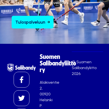
Salibandyn tulospalvelussa.
Tulospalveluun
Suomen
© Suomen
Salibandyliitto
Salibandyliitto
ry
2026
Alakiventie
2,
00920
Helsinki
P.