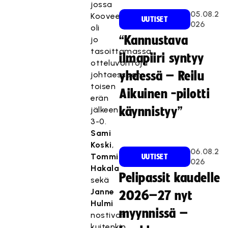
jossa
05.08.2
Koovee
UUTISET
026
oli
“Kannustava
jo
tasoittamassa
ilmapiiri syntyy
otteluvoittoja
yhdessä – Reilu
johtaessaan
toisen
Aikuinen -pilotti
erän
jälkeen
käynnistyy”
3-0.
Sami
Koski
,
06.08.2
Tommi
UUTISET
026
Hakala
Pelipassit kaudelle
sekä
Janne
2026–27 nyt
Hulmi
myynnissä –
nostivat
kuitenkin