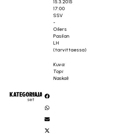
15.3.2015
17:00
SSV
-
Oilers
Pasilan
LH
(tarvittaessa)
Kuva:
Topi
Naskali
Uuti
KATEGORIA:
JAA:
set