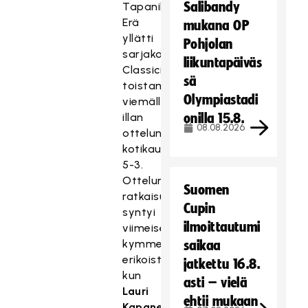
Salibandy
Tapanilan
Erä
mukana OP
yllätti
Pohjolan
sarjakolmonen
liikuntapäiväs
Classicin
sä
toistamiseen
Olympiastadi
viemällä
illan
onilla 15.8.
08.08.2026
ottelun
kotikaukalossaan
5-3.
Ottelun
Suomen
ratkaisu
Cupin
syntyi
ilmoittautumi
viimeisellä
kymmenminuuttisella
saikaa
erikoistilanteista
jatkettu 16.8.
kun
asti – vielä
Lauri
ehtii mukaan
Kapanen