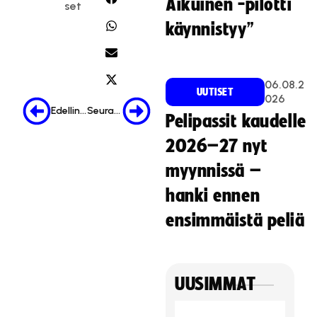
Aikuinen -pilotti
set
käynnistyy”
06.08.2
UUTISET
026
Edellinen
Seuraava
Pelipassit kaudelle
2026–27 nyt
myynnissä –
hanki ennen
ensimmäistä peliä
UUSIMMAT