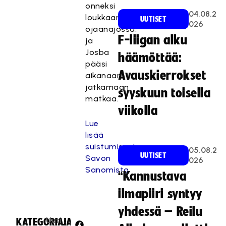
onneksi
04.08.2
loukkaantunut
UUTISET
026
ojaanajossa,
F-liigan alku
ja
Josba
häämöttää:
pääsi
Avauskierrokset
aikanaan
jatkamaan
syyskuun toisella
matkaa.
viikolla
Lue
lisää
suistumisesta
05.08.2
UUTISET
Savon
026
Sanomista
“Kannustava
ilmapiiri syntyy
yhdessä – Reilu
Uuti
KATEGORIA:
JAA: