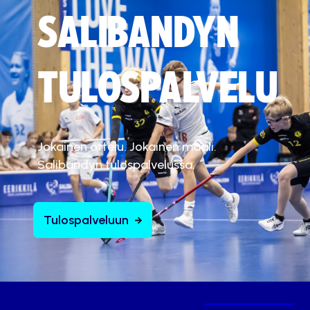
SALIBANDYN
TULOSPALVELU
Jokainen ottelu. Jokainen maali.
Salibandyn tulospalvelussa.
Tulospalveluun