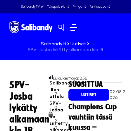
SalibandyTV
Tulospalvelu
F-liiga
Fanikauppa
Salibandy.fi
Uutiset
SPV-Josba lykätty alkamaan klo 18
Lukukertoja:
256
SPV-
Salibandyliigan
SUOSITTUA
1
illan
02.08.2
Josba
7
UUTISET
ottelu
026
.
SPV-
lykätty
Champions Cup
0
Josba
1.
vauhtiin tässä
on
alkamaan
2
siirretty
kuussa –
0
klo 18
alkamaan