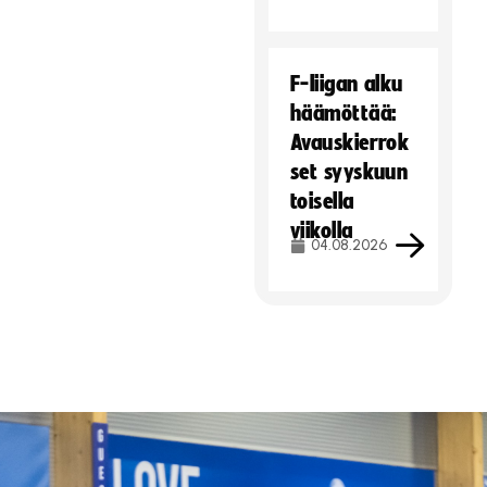
F-liigan alku
häämöttää:
Avauskierrok
set syyskuun
toisella
viikolla
04.08.2026