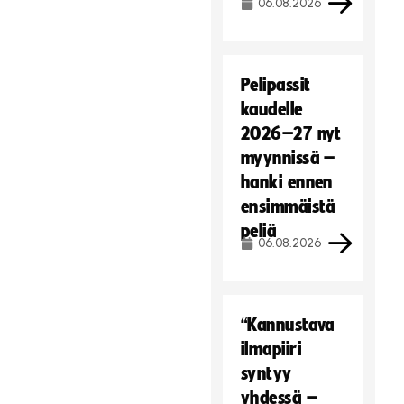
06.08.2026
Pelipassit
kaudelle
2026–27 nyt
myynnissä –
hanki ennen
ensimmäistä
peliä
06.08.2026
“Kannustava
ilmapiiri
syntyy
yhdessä –