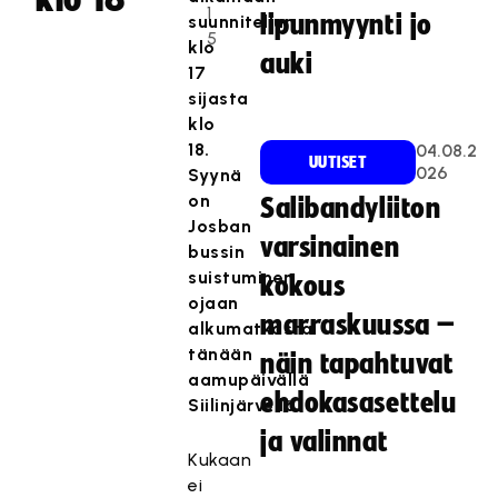
1
lipunmyynti jo
suunnitellun
5
klo
auki
17
sijasta
klo
18.
04.08.2
UUTISET
026
Syynä
on
Salibandyliiton
Josban
varsinainen
bussin
suistuminen
kokous
ojaan
marraskuussa –
alkumatkasta
tänään
näin tapahtuvat
aamupäivällä
ehdokasasettelu
Siilinjärvellä.
ja valinnat
Kukaan
ei