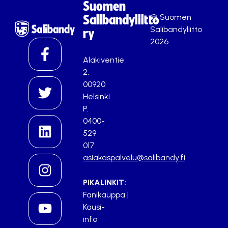
Suomen
© Suomen
Salibandyliitto
Salibandyliitto
ry
2026
Alakiventie
2,
00920
Helsinki
P.
0400-
529
017
asiakaspalvelu@salibandy.fi
PIKALINKIT:
Fanikauppa
|
Kausi-
info