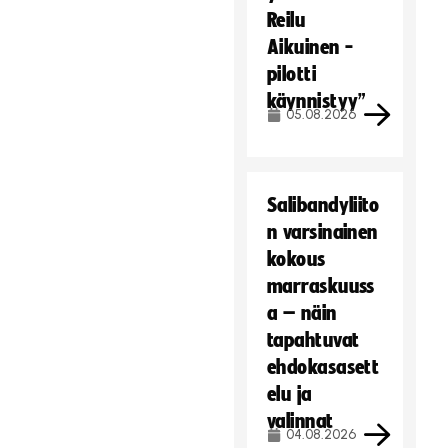
Reilu
Aikuinen -
pilotti
käynnistyy”
05.08.2026
Salibandyliito
n varsinainen
kokous
marraskuuss
a – näin
tapahtuvat
ehdokasasett
elu ja
valinnat
04.08.2026