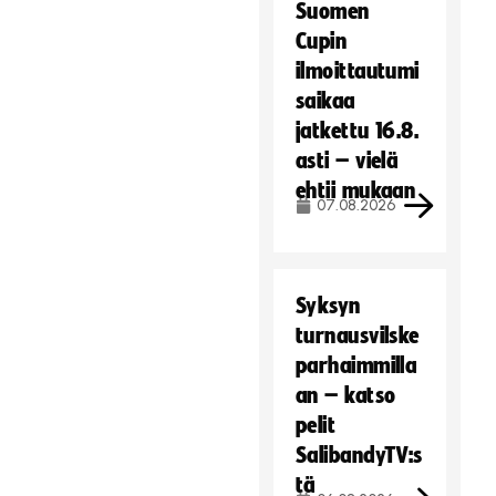
Suomen
Cupin
ilmoittautumi
saikaa
jatkettu 16.8.
asti – vielä
ehtii mukaan
07.08.2026
Syksyn
turnausvilske
parhaimmilla
an – katso
pelit
SalibandyTV:s
tä