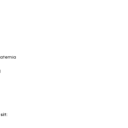
katemia
I
sit: