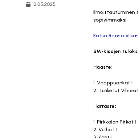
12.05.2025
Ilmoittautuminen s
sopivimmaksi.
Katso Roosa Vilk
SM-kisojen tuloks
Haaste:
1. Vaappuankat I
2. Tuliketut Vihreä
Harraste:
1. Pirkkalan Pirkat I
2. Velhot I
3. Kontu