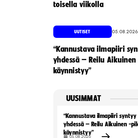
toisella viikolla
05.08.2026
UUTISET
“Kannustava ilmapiiri sy
yhdessä – Reilu Aikuinen 
käynnistyy”
UUSIMMAT
“Kannustava ilmapiiri syntyy
yhdessä – Reilu Aikuinen -pil
käynnistyy”
05.08.2026