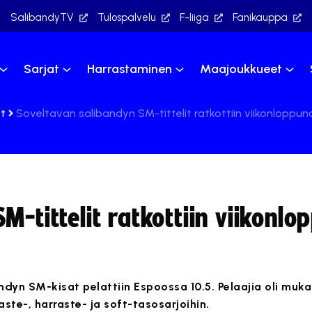
SalibandyTV
Tulospalvelu
F-liiga
Fanikauppa
Sarjat
Harrastaminen
Maajoukkueet
t
Soveltavan salibandyn SM-tittelit ratkottiin viikonloppu
M-tittelit ratkottiin viikonlo
ndyn SM-kisat pelattiin Espoossa 10.5. Pelaajia oli muka
aaste-, harraste- ja soft-tasosarjoihin.