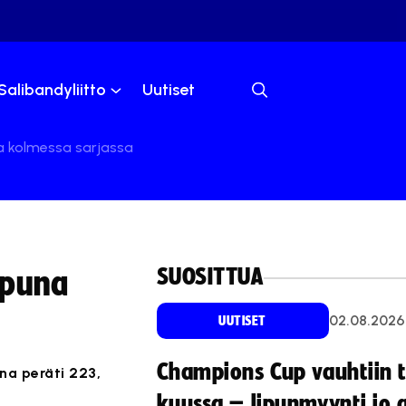
Salibandyliitto
Uutiset
na kolmessa sarjassa
SUOSITTUA
ppuna
02.08.2026
UUTISET
Champions Cup vauhtiin 
na peräti 223,
kuussa – lipunmyynti jo 