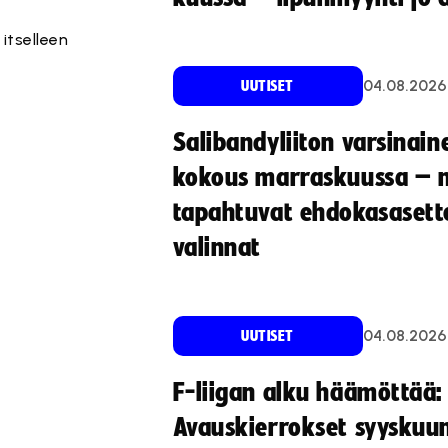
itselleen
04.08.2026
UUTISET
Salibandyliiton varsinain
kokous marraskuussa – 
tapahtuvat ehdokasasette
valinnat
04.08.2026
UUTISET
F-liigan alku häämöttää:
Avauskierrokset syyskuu