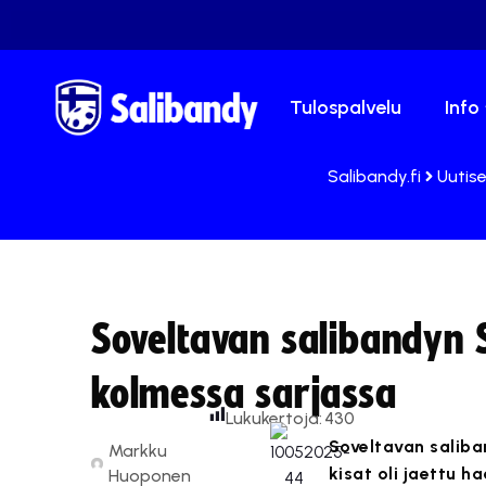
Tulospalvelu
Info
Salibandy.fi
Uutise
Soveltavan salibandyn S
kolmessa sarjassa
Lukukertoja:
430
Soveltavan saliba
Markku
kisat oli jaettu h
Huoponen