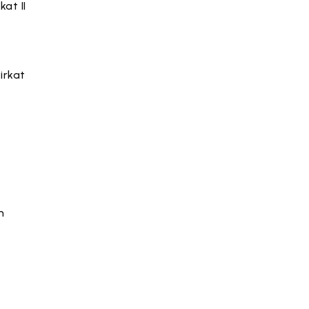
at II
irkat
n