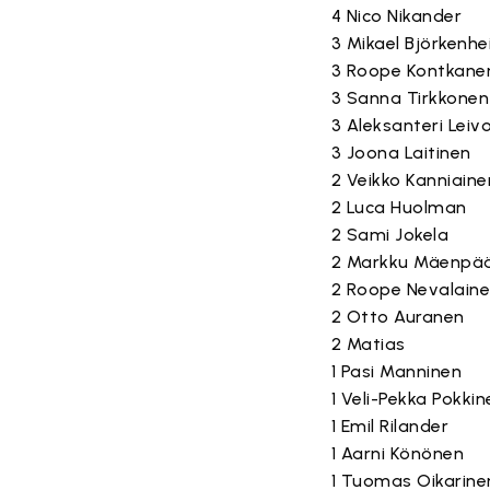
4 Nico Nikander
3 Mikael Björkenh
3 Roope Kontkane
3 Sanna Tirkkonen
3 Aleksanteri Leiv
3 Joona Laitinen
2 Veikko Kanniaine
2 Luca Huolman
2 Sami Jokela
2 Markku Mäenpä
2 Roope Nevalain
2 Otto Auranen
2 Matias
1 Pasi Manninen
1 Veli-Pekka Pokkin
1 Emil Rilander
1 Aarni Könönen
1 Tuomas Oikarine