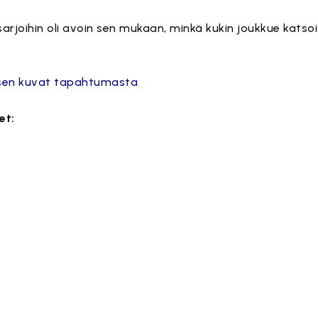
arjoihin oli avoin sen mukaan, minkä kukin joukkue katsoi 
asen kuvat tapahtumasta
et:
t