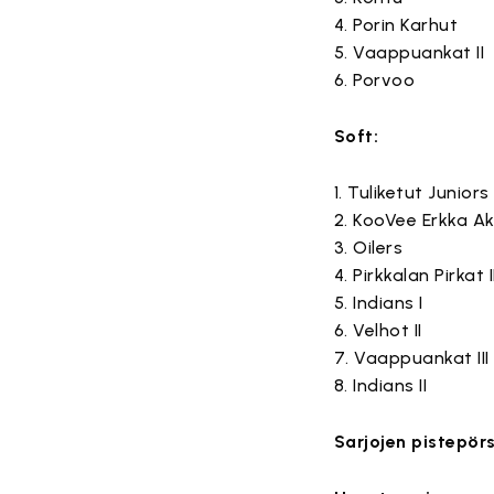
4. Porin Karhut
5. Vaappuankat II
6. Porvoo
Soft:
1. Tuliketut Juniors
2. KooVee Erkka A
3. Oilers
4. Pirkkalan Pirkat I
5. Indians I
6. Velhot II
7. Vaappuankat III
8. Indians II
Sarjojen pistepörs