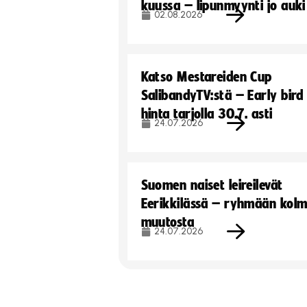
kuussa – lipunmyynti jo auki
02.08.2026
Katso Mestareiden Cup
SalibandyTV:stä – Early bird
hinta tarjolla 30.7. asti
24.07.2026
Suomen naiset leireilevät
Eerikkilässä – ryhmään kol
muutosta
24.07.2026