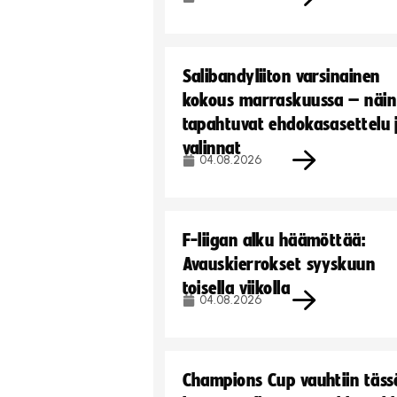
Salibandyliiton varsinainen
kokous marraskuussa – näin
tapahtuvat ehdokasasettelu 
valinnat
04.08.2026
F-liigan alku häämöttää:
Avauskierrokset syyskuun
toisella viikolla
04.08.2026
Champions Cup vauhtiin täss