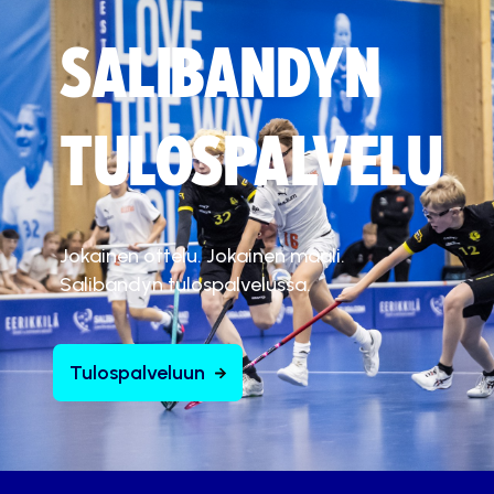
SALIBANDYN
TULOSPALVELU
Jokainen ottelu. Jokainen maali.
Salibandyn tulospalvelussa.
Tulospalveluun