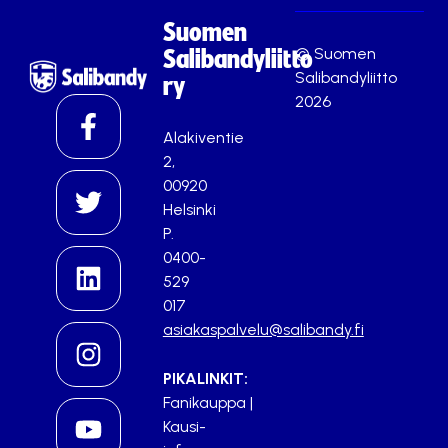
Suomen
© Suomen
Salibandyliitto
Salibandyliitto
ry
2026
Alakiventie
2,
00920
Helsinki
P.
0400-
529
017
asiakaspalvelu@salibandy.fi
PIKALINKIT:
Fanikauppa
|
Kausi-