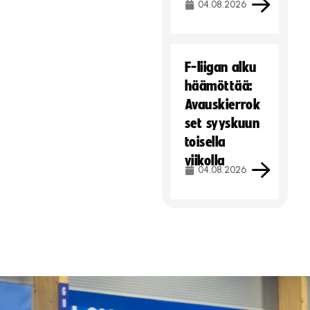
04.08.2026
F-liigan alku
häämöttää:
Avauskierrok
set syyskuun
toisella
viikolla
04.08.2026