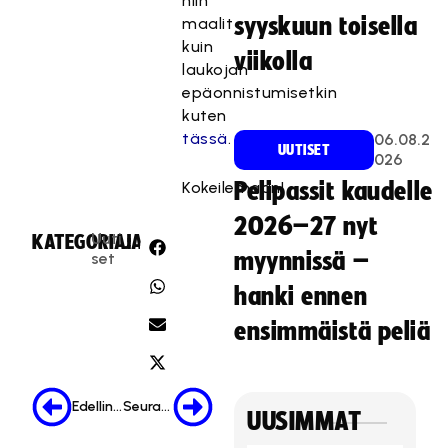
niin
syyskuun toisella
maalit
kuin
viikolla
laukojan
epäonnistumisetkin
kuten
tässä
.
06.08.2
UUTISET
026
Kokeilemaan!
Pelipassit kaudelle
2026–27 nyt
Uuti
KATEGORIA:
JAA:
myynnissä –
set
hanki ennen
ensimmäistä peliä
Edellinen
Seuraava
UUSIMMAT