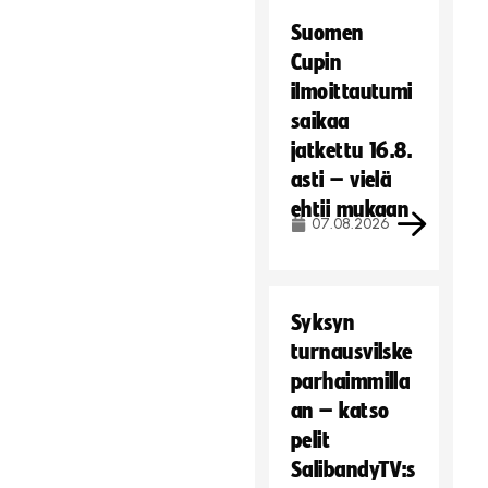
Suomen
Cupin
ilmoittautumi
saikaa
jatkettu 16.8.
asti – vielä
ehtii mukaan
07.08.2026
Syksyn
turnausvilske
parhaimmilla
an – katso
pelit
SalibandyTV:s