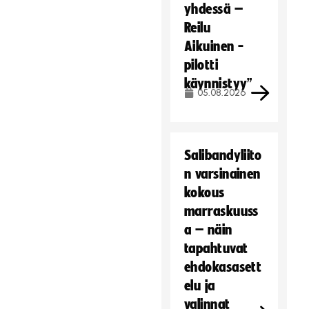
yhdessä –
Reilu
Aikuinen -
pilotti
käynnistyy”
05.08.2026
Salibandyliito
n varsinainen
kokous
marraskuuss
a – näin
tapahtuvat
ehdokasasett
elu ja
valinnat