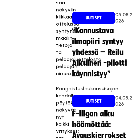
saa
näkyviin
05.08.2
klikkaamalla
UUTISET
026
ottelussa
“Kannustava
syntyneen
maalin
ilmapiiri syntyy
tietoja
yhdessä – Reilu
tai
pelaajaluettelosta
Aikuinen -pilotti
pelaajan
käynnistyy”
nimeä.
Rangaistuslaukauskisojen
kohdalla
04.08.2
UUTISET
pöytäkirjassa
026
näkyvät
F-liigan alku
nyt
häämöttää:
kaikki
yritykset:
Avauskierrokset