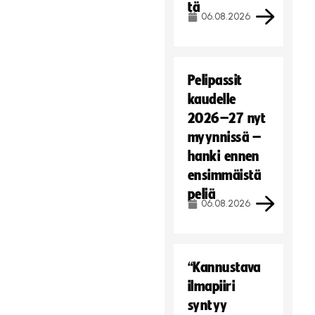
tä
06.08.2026
Pelipassit
kaudelle
2026–27 nyt
myynnissä –
hanki ennen
ensimmäistä
peliä
06.08.2026
“Kannustava
ilmapiiri
syntyy