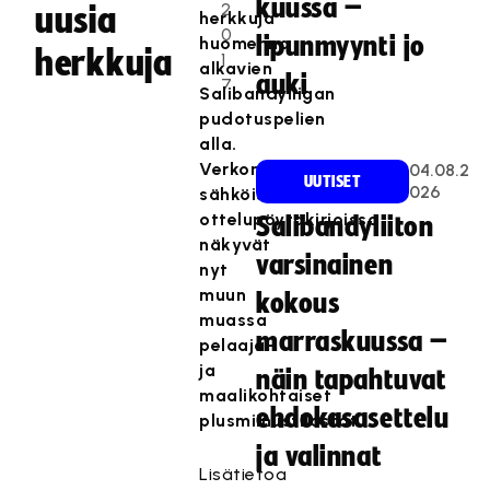
kuussa –
2
uusia
herkkuja
0
lipunmyynti jo
huomenna
herkkuja
1
alkavien
auki
7
Salibandyliigan
pudotuspelien
alla.
Verkon
04.08.2
UUTISET
026
sähköisessä
ottelupöytäkirjoissa
Salibandyliiton
näkyvät
varsinainen
nyt
muun
kokous
muassa
marraskuussa –
pelaaja-
ja
näin tapahtuvat
maalikohtaiset
ehdokasasettelu
plusmiinustilastot.
ja valinnat
Lisätietoa