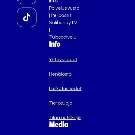
info
Palvelusivusto
|
Pelipassit
SalibandyTV
|
Tulospalvelu
Info
Yhteystiedot
Henkilöstö
Laskutustiedot
Tietosuoja
Tilaa uutiskirje
Media