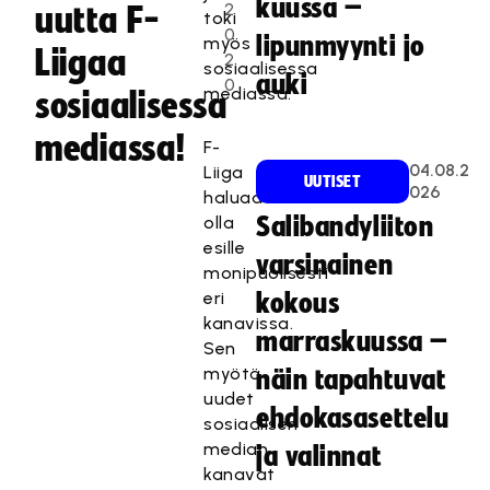
kuussa –
2
uutta F-
toki
0
lipunmyynti jo
myös
Liigaa
2
sosiaalisessa
auki
0
mediassa.
sosiaalisessa
mediassa!
F-
04.08.2
Liiga
UUTISET
026
haluaa
olla
Salibandyliiton
esille
varsinainen
monipuolisesti
eri
kokous
kanavissa.
marraskuussa –
Sen
myötä
näin tapahtuvat
uudet
ehdokasasettelu
sosiaalisen
median
ja valinnat
kanavat