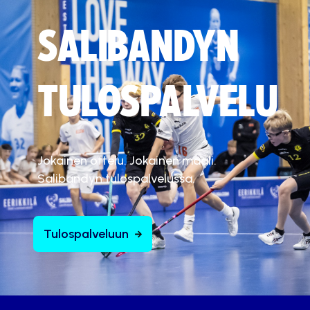
SALIBANDYN
TULOSPALVELU
Jokainen ottelu. Jokainen maali.
Salibandyn tulospalvelussa.
Tulospalveluun