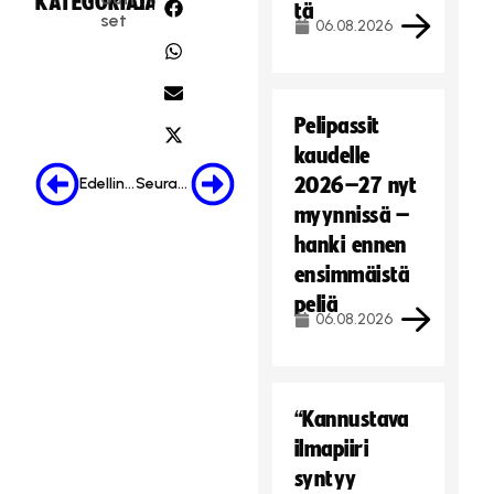
KATEGORIA:
JAA:
tä
t
set
06.08.2026
ii
m
a
r
Pelipassit
k
kaudelle
k
2026–27 nyt
Edellinen
Seuraava
i
myynnissä –
n
hanki ennen
o
i
ensimmäistä
n
peliä
t
06.08.2026
i
e
v
“Kannustava
ä
s
ilmapiiri
t
syntyy