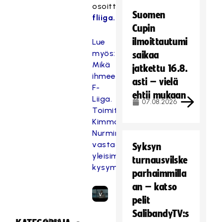
o
osoitteessa
n
Suomen
fliiga.com
.
e
Cupin
s
ilmoittautumi
Lue
t
myös:
saikaa
e
Mikä
jatkettu 16.8.
t
ihmeen
t
asti – vielä
F-
y
ehtii mukaan
Liiga.
07.08.2026
,
Toimitusjohtaja
k
Kimmo
o
Nurminen
s
vastaa
Syksyn
k
yleisimpiin
turnausvilske
a
kysymyksiin
s
parhaimmilla
e
an – katso
v
pelit
a
SalibandyTV:s
a
Uuti