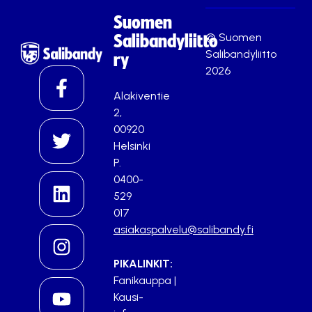
Suomen
© Suomen
Salibandyliitto
Salibandyliitto
ry
2026
Alakiventie
2,
00920
Helsinki
P.
0400-
529
017
asiakaspalvelu@salibandy.fi
PIKALINKIT:
Fanikauppa
|
Kausi-