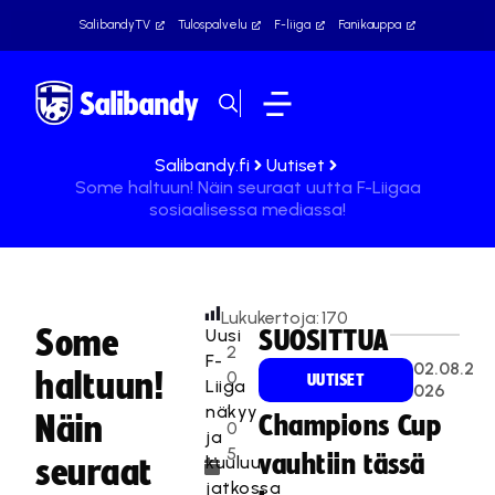
SalibandyTV
Tulospalvelu
F-liiga
Fanikauppa
Salibandy.fi
Uutiset
Some haltuun! Näin seuraat uutta F-Liigaa
sosiaalisessa mediassa!
Lukukertoja:
170
Some
Uusi
SUOSITTUA
2
F-
02.08.2
haltuun!
0
UUTISET
Liiga
026
.
näkyy
Näin
Champions Cup
0
ja
5
vauhtiin tässä
kuuluu
seuraat
.
jatkossa