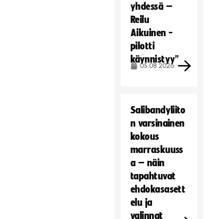
e
yhdessä –
i
Reilu
t
Aikuinen -
ä
pilotti
.
käynnistyy”
Hyväksy markkinointievästeet
05.08.2026
Salibandyliito
n varsinainen
kokous
marraskuuss
a – näin
tapahtuvat
ehdokasasett
elu ja
valinnat