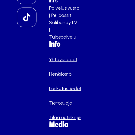
info
Palvelusivusto
|
Pelipassit
SalibandyTV
|
Tulospalvelu
Info
Yhteystiedot
Henkilöstö
Laskutustiedot
Tietosuoja
Tilaa uutiskirje
Media