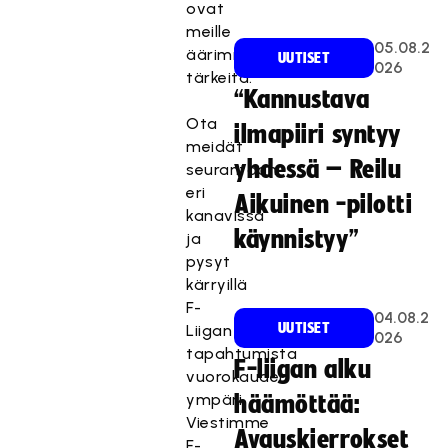
ovat
meille
05.08.2
äärimmäisen
UUTISET
026
tärkeitä.
“Kannustava
Ota
ilmapiiri syntyy
meidät
yhdessä – Reilu
seurantaan
eri
Aikuinen -pilotti
kanavissa
käynnistyy”
ja
pysyt
kärryillä
F-
04.08.2
UUTISET
Liigan
026
tapahtumista
F-liigan alku
vuorokauden
ympäri.
häämöttää:
Viestimme
Avauskierrokset
F-