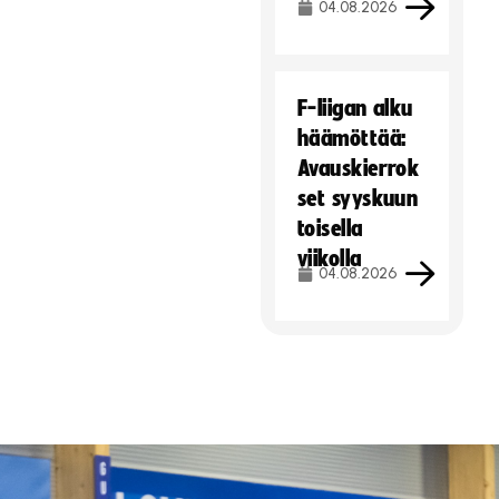
04.08.2026
F-liigan alku
häämöttää:
Avauskierrok
set syyskuun
toisella
viikolla
04.08.2026