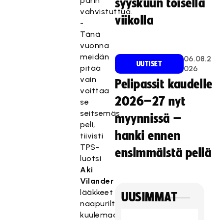
parin
syyskuun toisella
vahvistuttua.
viikolla
-
Tänä
vuonna
meidän
06.08.2
UUTISET
pitää
026
vain
Pelipassit kaudelle
voittaa
2026–27 nyt
se
seitsemäs
myynnissä –
peli,
hanki ennen
tiivisti
TPS-
ensimmäistä peliä
luotsi
Aki
Vilander
lääkkeet
UUSIMMAT
naapuriltaan
kuulemaansa