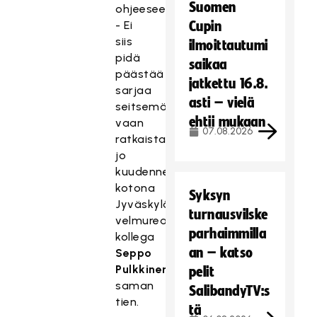
Suomen
ohjeeseen.
- Ei
Cupin
siis
ilmoittautumi
pidä
saikaa
päästää
jatkettu 16.8.
sarjaa
asti – vielä
seitsemänteen
ehtii mukaan
vaan
07.08.2026
ratkaista
jo
kuudennessa
kotona
Syksyn
Jyväskylässä,
turnausvilske
velmureagoi
parhaimmilla
kollega
an – katso
Seppo
Pulkkinen
pelit
saman
SalibandyTV:s
tien.
tä