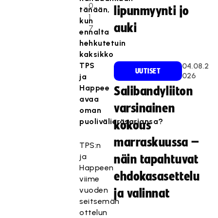
0
lipunmyynti jo
tänään,
1
kun
auki
7
ennalta
hehkutetuin
kaksikko
TPS
04.08.2
UUTISET
026
ja
Happee
Salibandyliiton
avaa
varsinainen
oman
puolivälieräsarjansa?
kokous
marraskuussa –
TPS:n
ja
näin tapahtuvat
Happeen
ehdokasasettelu
viime
vuoden
ja valinnat
seitsemän
ottelun