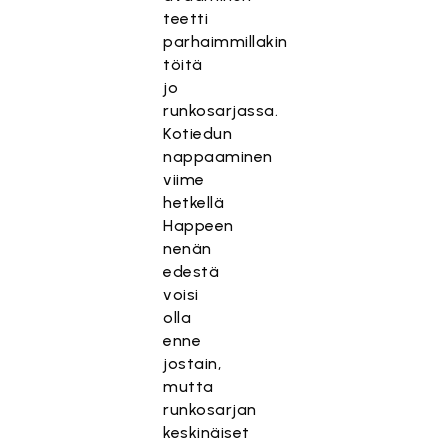
teetti
parhaimmillakin
töitä
jo
runkosarjassa.
Kotiedun
nappaaminen
viime
hetkellä
Happeen
nenän
edestä
voisi
olla
enne
jostain,
mutta
runkosarjan
keskinäiset