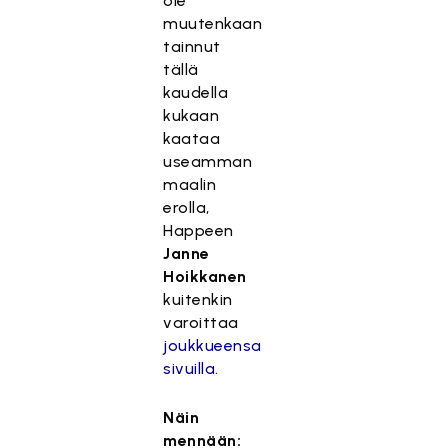
ole
muutenkaan
tainnut
tällä
kaudella
kukaan
kaataa
useamman
maalin
erolla,
Happeen
Janne
Hoikkanen
kuitenkin
varoittaa
joukkueensa
sivuilla
.
Näin
mennään: