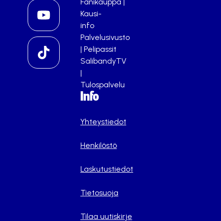
Fanikauppa
|
Kausi-
info
Palvelusivusto
|
Pelipassit
SalibandyTV
|
Tulospalvelu
Info
Yhteystiedot
Henkilöstö
Laskutustiedot
Tietosuoja
Tilaa uutiskirje