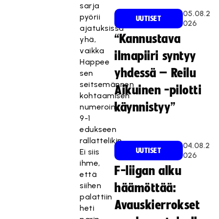
sarja
05.08.2
pyörii
UUTISET
026
ajatuksissa
“Kannustava
yhä,
vaikka
ilmapiiri syntyy
Happee
yhdessä – Reilu
sen
seitsemännen
Aikuinen -pilotti
kohtaamisen
käynnistyy”
numeroin
9-1
edukseen
rallattelikin.
04.08.2
UUTISET
Ei siis
026
ihme,
F-liigan alku
että
siihen
häämöttää:
palattiin
Avauskierrokset
heti