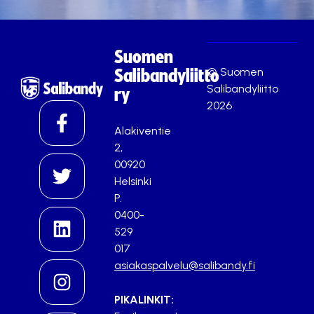
Suomen
© Suomen
Salibandyliitto
Salibandyliitto
ry
2026
Alakiventie
2,
00920
Helsinki
P.
0400-
529
017
asiakaspalvelu@salibandy.fi
PIKALINKIT: