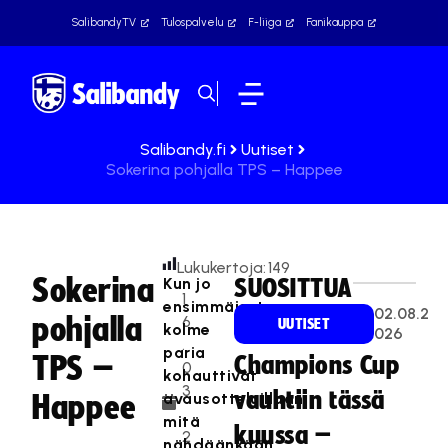
SalibandyTV
Tulospalvelu
F-liiga
Fanikauppa
Salibandy.fi
Uutiset
Sokerina pohjalla TPS – Happee
Lukukertoja:
149
Sokerina
Kun jo
SUOSITTUA
1
ensimmäiset
02.08.2
pohjalla
6
UUTISET
kolme
026
.
paria
TPS –
Champions Cup
0
kohauttivat
3
vauhtiin tässä
avausotteluillaan,
Happee
.
mitä
kuussa –
2
nähdäänkään