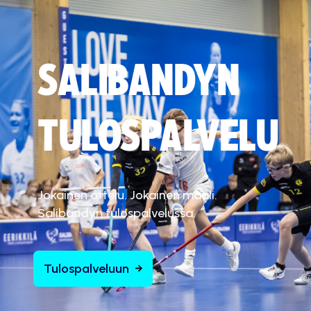
SALIBANDYN
TULOSPALVELU
Jokainen ottelu. Jokainen maali.
Salibandyn tulospalvelussa.
Tulospalveluun