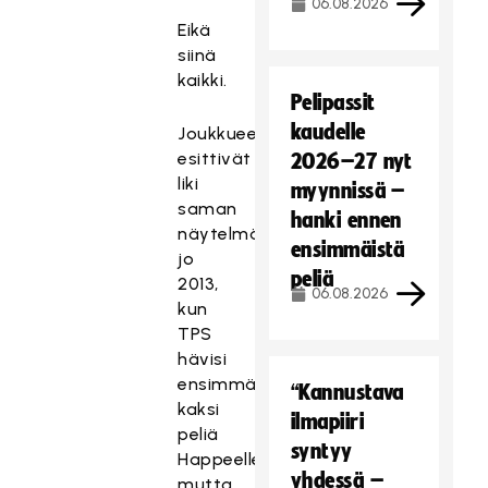
06.08.2026
Eikä
siinä
kaikki.
Pelipassit
kaudelle
Joukkueet
esittivät
2026–27 nyt
liki
myynnissä –
saman
hanki ennen
näytelmän
ensimmäistä
jo
peliä
2013,
06.08.2026
kun
TPS
hävisi
ensimmäiset
“Kannustava
kaksi
ilmapiiri
peliä
syntyy
Happeelle
yhdessä –
mutta