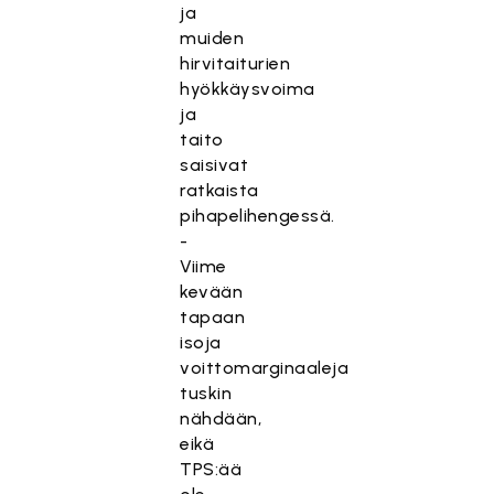
ja
muiden
hirvitaiturien
hyökkäysvoima
ja
taito
saisivat
ratkaista
pihapelihengessä.
-
Viime
kevään
tapaan
isoja
voittomarginaaleja
tuskin
nähdään,
eikä
TPS:ää