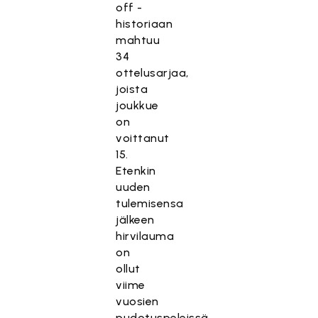
off -
historiaan
mahtuu
34
ottelusarjaa,
joista
joukkue
on
voittanut
15.
Etenkin
uuden
tulemisensa
jälkeen
hirvilauma
on
ollut
viime
vuosien
pudotuspeleissä