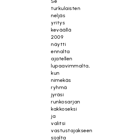
Se
turkulaisten
neljäs
yritys
keväällä
2009
näytti
ennalta
ajatellen
lupaavimmalta,
kun
nimekäs
ryhmä
jyräsi
runkosarjan
kakkoseksi
ja
valitsi
vastustajakseen
sijalta