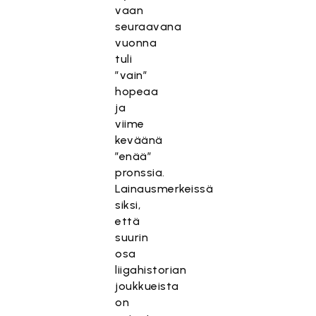
vaan
seuraavana
vuonna
tuli
”vain”
hopeaa
ja
viime
keväänä
”enää”
pronssia.
Lainausmerkeissä
siksi,
että
suurin
osa
liigahistorian
joukkueista
on