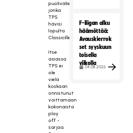
puolivälierätrilleri,
jonka
TPS
F-liigan alku
hävisi
häämöttää:
lopulta
Classicille.
Avauskierrok
set syyskuun
Itse
toisella
asiassa
viikolla
TPS ei
04.08.2026
ole
vielä
koskaan
onnistunut
voittamaan
kokonaista
play
off -
sarjaa.