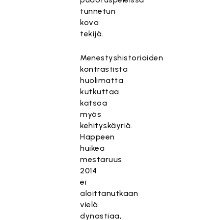
tunnetun
kova
tekijä.
Menestyshistorioiden
kontrastista
huolimatta
kutkuttaa
katsoa
myös
kehityskäyriä.
Happeen
huikea
mestaruus
2014
ei
aloittanutkaan
vielä
dynastiaa,