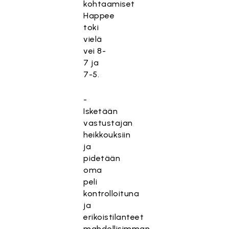
kohtaamiset
Happee
toki
vielä
vei 8-
7 ja
7-5.
-
Isketään
vastustajan
heikkouksiin
ja
pidetään
oma
peli
kontrolloituna
ja
erikoistilanteet
mahdollisimman