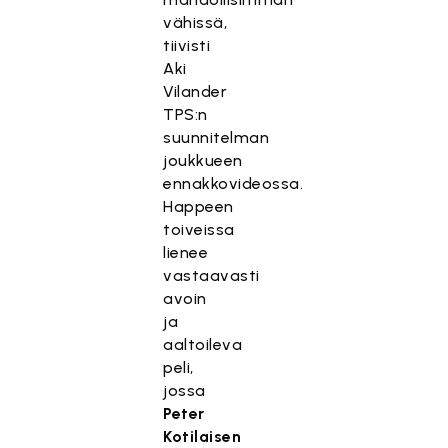
vähissä,
tiivisti
Aki
Vilander
TPS:n
suunnitelman
joukkueen
ennakkovideossa.
Happeen
toiveissa
lienee
vastaavasti
avoin
ja
aaltoileva
peli,
jossa
Peter
Kotilaisen