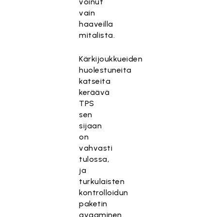
voinut
vain
haaveilla
mitalista.
Kärkijoukkueiden
huolestuneita
katseita
keräävä
TPS
sen
sijaan
on
vahvasti
tulossa,
ja
turkulaisten
kontrolloidun
paketin
avaaminen