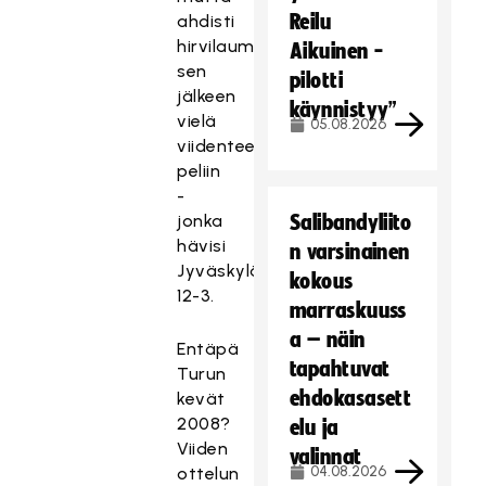
Reilu
ahdisti
hirvilauman
Aikuinen -
sen
pilotti
jälkeen
käynnistyy”
vielä
05.08.2026
viidenteen
peliin
-
jonka
Salibandyliito
hävisi
n varsinainen
Jyväskylässä
kokous
12-3.
marraskuuss
a – näin
Entäpä
tapahtuvat
Turun
ehdokasasett
kevät
2008?
elu ja
Viiden
valinnat
04.08.2026
ottelun