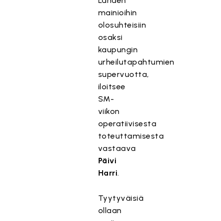
Lahden
mainioihin
olosuhteisiin
osaksi
kaupungin
urheilutapahtumien
supervuotta,
iloitsee
SM-
viikon
operatiivisesta
toteuttamisesta
vastaava
Päivi
Harri
.
Tyytyväisiä
ollaan