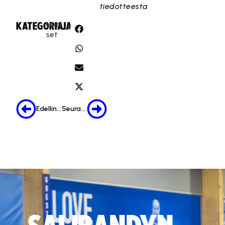
tiedotteesta
Uuti
KATEGORIA:
JAA:
set
Edellinen
Seuraava