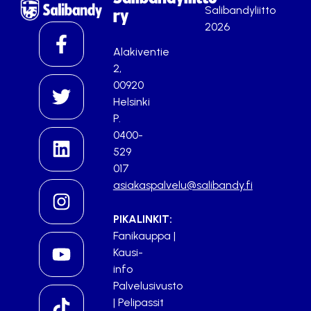
Salibandyliitto
ry
2026
Alakiventie
2,
00920
Helsinki
P.
0400-
529
017
asiakaspalvelu@salibandy.fi
PIKALINKIT:
Fanikauppa
|
Kausi-
info
Palvelusivusto
|
Pelipassit