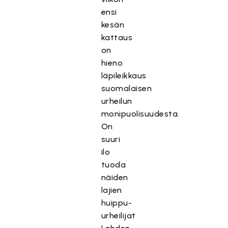
ensi
kesän
kattaus
on
hieno
läpileikkaus
suomalaisen
urheilun
monipuolisuudesta.
On
suuri
ilo
tuoda
näiden
lajien
huippu-
urheilijat