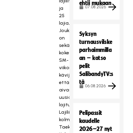
lajiliittoa
ehtii mukaan
07.08.2026
ja
25
lajia
.
Joukossa
Syksyn
on
turnausvilske
sekä
parhaimmilla
kokeneita
an – katso
SM-
pelit
viikon
SalibandyTV:s
kävijöitä
tä
että
06.08.2026
aivan
uusia
lajituttavuuksia.
Lajiliitoista
Pelipassit
kolme,
kaudelle
Taekwondoliitto,
2026–27 nyt