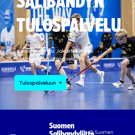
SALIBANDYN
TULOSPALVELU
Jokainen ottelu. Jokainen maali.
Salibandyn tulospalvelussa.
Tulospalveluun
Suomen
© Suomen
Salibandyliitto