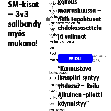
kokous
0
SM-kisat
vuoden
.1
marraskuussa –
elokuussa
– 3v3
0
Lahdessa
näin tapahtuvat
.
salibandy
järjestettävällä
2
ehdokasasettelu
SM-
0
myös
viikolla.
ja valinnat
2
mukana!
Pelimuotona
2
on
3v3
05.08.2
UUTISET
maalivahdein.
026
“Kannustava
Lahdessa
ilmapiiri syntyy
3.-6.8.2023
järjestettävällä
yhdessä – Reilu
SM-
Aikuinen -pilotti
viikolla
käynnistyy”
on
mukana