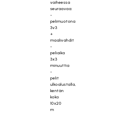
vaiheessa
seuraavaa:
-
pelimuotona
3v3
+
maalivahdit
-
peliaika
3x3
minuuttia
-
pelit
ulkoalustalla,
kentän
koko
10x20
m