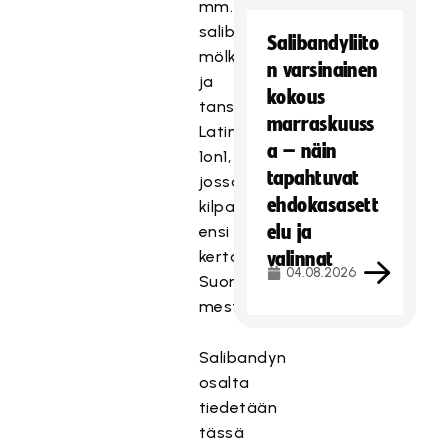
mm.
salibandya,
Salibandyliito
mölkkyä
n varsinainen
ja
kokous
tanssin
marraskuuss
Latin
a – näin
1on1,
tapahtuvat
jossa
ehdokasasett
kilpaillaan
elu ja
ensi
kertaa
valinnat
04.08.2026
Suomen
mestaruuksista.
Salibandyn
osalta
tiedetään
tässä