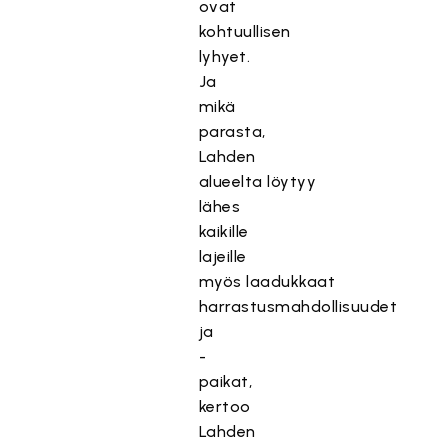
ovat
kohtuullisen
lyhyet.
Ja
mikä
parasta,
Lahden
alueelta löytyy
lähes
kaikille
lajeille
myös laadukkaat
harrastusmahdollisuudet
ja
-
paikat,
kertoo
Lahden