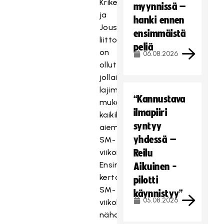
Krikettiliitto
myynnissä –
ja
hanki ennen
Jousiampujain
ensimmäistä
liitto,
peliä
on
06.08.2026
ollut
jollain
lajimuodolla
“Kannustava
mukana
ilmapiiri
kaikilla
syntyy
aiemmilla
yhdessä –
SM-
viikoilla.
Reilu
Ensimmäistä
Aikuinen -
kertaa
pilotti
SM-
käynnistyy”
05.08.2026
viikolla
nähdään