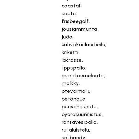
coastal-
soutu,
frisbeegolf,
jousiammunta,
judo,
kahvakuulaurheilu,
kriketti,
lacrosse,
lippupallo,
maratonmelonta,
mölkky,
otevoimailu,
petanque,
puuvenesoutu,
pyöräsuunnistus,
rantavesipallo,
rullaluistelu,
salibandy,