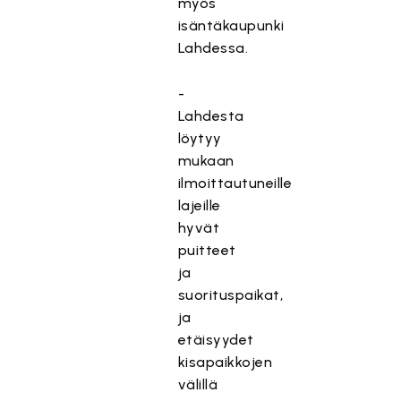
myös
isäntäkaupunki
Lahdessa.
-
Lahdesta
löytyy
mukaan
ilmoittautuneille
lajeille
hyvät
puitteet
ja
suorituspaikat,
ja
etäisyydet
kisapaikkojen
välillä