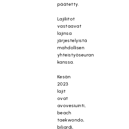
päätetty.
Lajiliitot
vastaavat
lajinsa
järjestelyistä
mahdollisen
yhteistyöseuran
kanssa.
Kesän
2023
lajit
ovat
avovesiuinti,
beach
taekwondo,
biljardi,