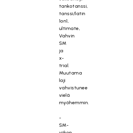
tankotanssi,
tanssi/latin
1on1,
ultimate,
Vahvin
SM
ja
x-
trial.
Muutama
laji
vahvistunee
vielä
myöhemmin.
-
SM-
viikon