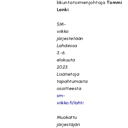
liikuntatoimenjohtaja
Tommi
Lanki
.
SM-
viikko
järjestetään
Lahdessa
3.-6.
elokuuta
2023.
Lisätietoja
tapahtumasta
osoitteesta
sm-
viikko.fi/lahti
Muokattu
järjestäjän