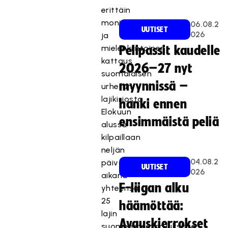
erittäin
monipuolinen
06.08.2
UUTISET
026
ja
mielenkiintoinen
Pelipassit kaudelle
kattaus
2026–27 nyt
suomalaisen
myynnissä –
urheilun
lajikirjosta.
hanki ennen
Elokuun
ensimmäistä peliä
alussa
kilpaillaan
neljän
04.08.2
päivän
UUTISET
026
aikana
F-liigan alku
yhteensä
25
häämöttää:
lajin
Avauskierrokset
suomenmestaruuksista.