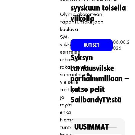
syyskuun toisella
Olympiakomitean
viikolla
tapahtumakirjoon
kuuluva
SM-
06.08.2
viikko
UUTISET
026
esittelee
Syksyn
urheilua
rakastavalle
turnausvilske
suomalaiselle
parhaimmillaan –
yleisölle
katso pelit
tuttuja
ja
SalibandyTV:stä
myös
ehkä
hieman
UUSIMMAT
tuntemattomampia
lajeja.