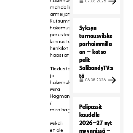
hakemuksessa
07.08.2026
mahdollisesta
armeijataustasta.
Kutsumme
Syksyn
hakemusten
perusteella
turnausvilske
kiinnostavimmat
parhaimmilla
henkilöt
an – katso
haastatteluun.
pelit
SalibandyTV:s
Tiedustelut
ja
tä
06.08.2026
hakemukset:
Mira
Hagman
/
Pelipassit
mira.hagman(at)floorball.fi
kaudelle
2026–27 nyt
Mikäli
et ole
myynnissä –