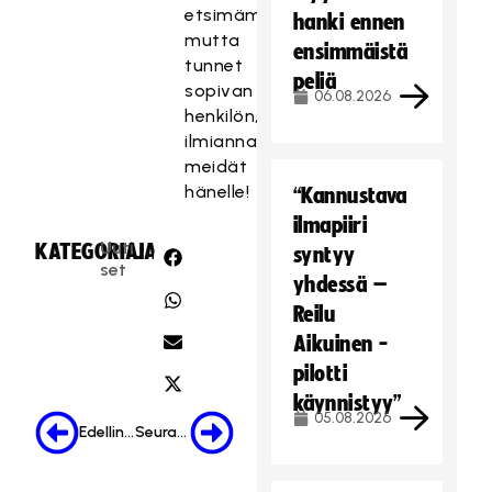
etsimämme,
hanki ennen
mutta
ensimmäistä
tunnet
peliä
sopivan
06.08.2026
henkilön,
ilmiannathan
meidät
hänelle!
“Kannustava
ilmapiiri
Uuti
KATEGORIA:
JAA:
syntyy
set
yhdessä –
Reilu
Aikuinen -
pilotti
käynnistyy”
05.08.2026
Edellinen
Seuraava