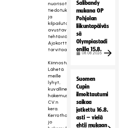
Salibandy
nuorisotoiminnon,
tiedotuksen
mukana OP
ja
Pohjolan
kilpailutoiminnan
liikuntapäiväs
avustavia
sä
tehtäviä.
Olympiastadi
Ajokortti
onilla 15.8.
tarvitaan.
08.08.2026
Kiinnostuitko?
Lähetä
meille
Suomen
lyhyt,
Cupin
kuvallinen
ilmoittautumi
hakemus
saikaa
CV:n
kera.
jatkettu 16.8.
Kerrothan
asti – vielä
jo
ehtii mukaan