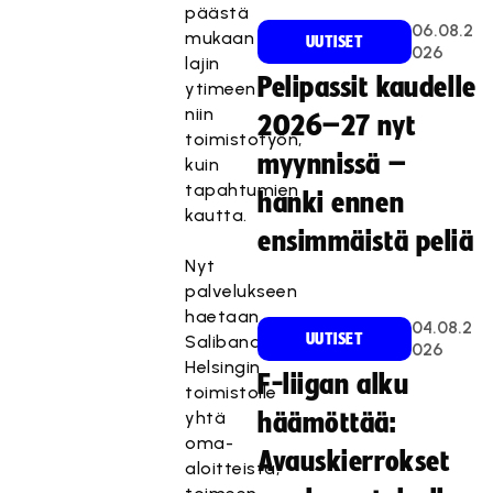
päästä
06.08.2
mukaan
UUTISET
026
lajin
Pelipassit kaudelle
ytimeen
niin
2026–27 nyt
toimistotyön,
myynnissä –
kuin
tapahtumien
hanki ennen
kautta.
ensimmäistä peliä
Nyt
palvelukseen
haetaan
04.08.2
UUTISET
Salibandyliiton
026
Helsingin
F-liigan alku
toimistolle
yhtä
häämöttää:
oma-
Avauskierrokset
aloitteista,