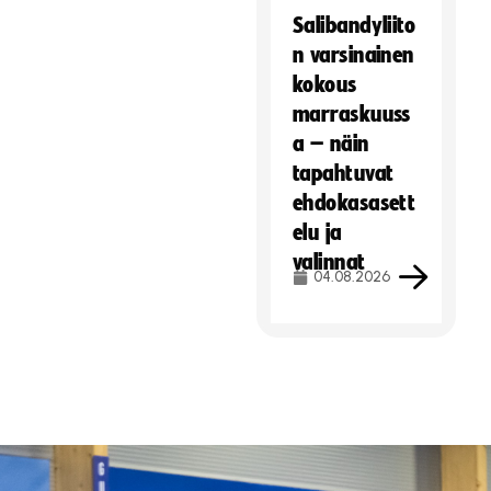
Salibandyliito
n varsinainen
kokous
marraskuuss
a – näin
tapahtuvat
ehdokasasett
elu ja
valinnat
04.08.2026