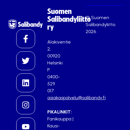
Suomen
© Suomen
Salibandyliitto
Salibandyliitto
ry
2026
Alakiventie
2,
00920
Helsinki
P.
0400-
529
017
asiakaspalvelu@salibandy.fi
PIKALINKIT:
Fanikauppa
|
Kausi-