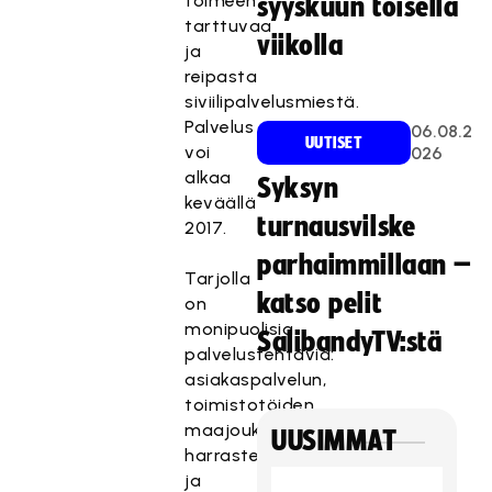
toimeen
syyskuun toisella
tarttuvaa
viikolla
ja
reipasta
siviilipalvelusmiestä.
Palvelus
06.08.2
UUTISET
voi
026
alkaa
Syksyn
keväällä
turnausvilske
2017.
parhaimmillaan –
Tarjolla
katso pelit
on
monipuolisia
SalibandyTV:stä
palvelustehtäviä:
asiakaspalvelun,
toimistotöiden,
maajoukkuetoiminnon,
UUSIMMAT
harraste-
ja