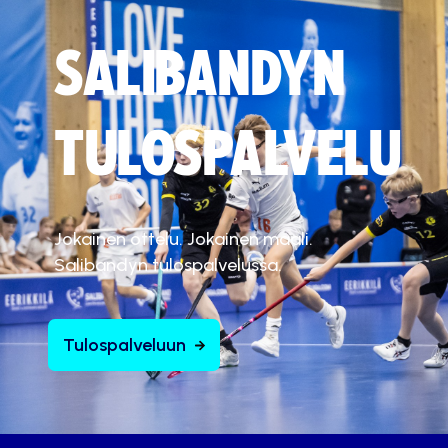
SALIBANDYN
TULOSPALVELU
Jokainen ottelu. Jokainen maali.
Salibandyn tulospalvelussa.
Tulospalveluun