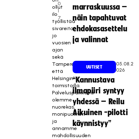
0
marraskuussa –
ollut
1
ilo
näin tapahtuvat
7
työllistää
ehdokasasettelu
sivareita
jo
ja valinnat
vuosien
ajan
sekä
05.08.2
Tampereen,
UUTISET
026
että
Helsingin
“Kannustava
toimistoilla.
ilmapiiri syntyy
Palveluspaikkana
olemme
yhdessä – Reilu
nuorekas,
Aikuinen -pilotti
monipuolinen
ja
käynnistyy”
annamme
mahdollisuuden