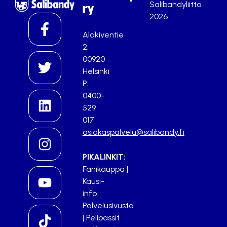
Salibandyliitto
ry
2026
Alakiventie
2,
00920
Helsinki
P.
0400-
529
017
asiakaspalvelu@salibandy.fi
PIKALINKIT:
Fanikauppa
|
Kausi-
info
Palvelusivusto
|
Pelipassit