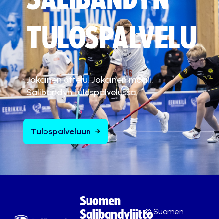
TULOSPALVELU
Jokainen ottelu. Jokainen maali.
Salibandyn tulospalvelussa.
Tulospalveluun
Suomen
© Suomen
Salibandyliitto