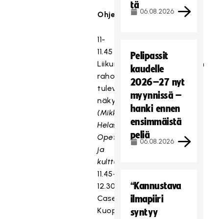
tä
06.08.2026
Ohjelma
11-
11.45
Pelipassit
Liikuntapaikkarakentamisen
kaudelle
rahoituksen
2026–27 nyt
tulevaisuuden
myynnissä –
näkymät
hanki ennen
(Mikko
ensimmäistä
Helasvuo,
peliä
Opetus-
06.08.2026
ja
kulttuuriministeriö)
11.45-
“Kannustava
12.30
Case
ilmapiiri
Kuopio
syntyy