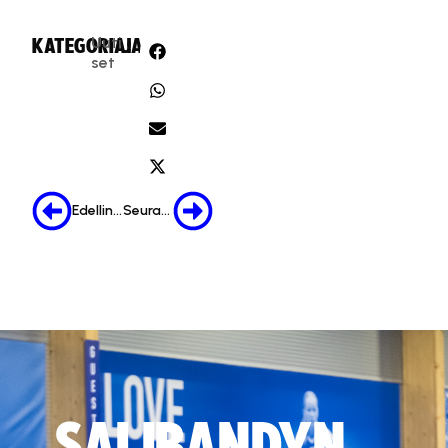
Uuti
KATEGORIA:
JAA:
set
Edellinen
Seuraava
SALIBANDYN