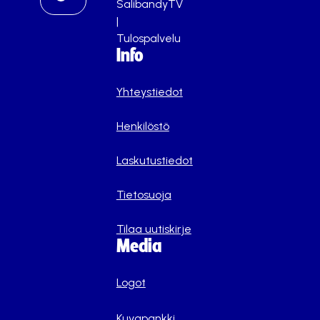
SalibandyTV
|
Tulospalvelu
Info
Yhteystiedot
Henkilöstö
Laskutustiedot
Tietosuoja
Tilaa uutiskirje
Media
Logot
Kuvapankki