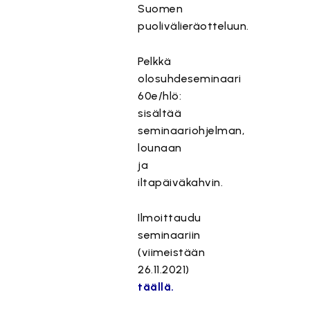
Suomen
puolivälieräotteluun.
Pelkkä
olosuhdeseminaari
60e/hlö:
sisältää
seminaariohjelman,
lounaan
ja
iltapäiväkahvin.
Ilmoittaudu
seminaariin
(viimeistään
26.11.2021)
täällä.