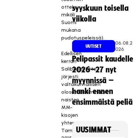
ottelu,
syyskuun toisella
mikäli
viikolla
Suomi
mukana
pudotuspeleissä).
06.08.2
UUTISET
026
Edellisen
Pelipassit kaudelle
kerran
2026–27 nyt
Salibandyliitto
järjesti
myynnissä –
valtakunnallisen
hanki ennen
olosuhdeseminaarin
naisten
ensimmäistä peliä
MM-
kisojen
yhteydessä
UUSIMMAT
Tampereella