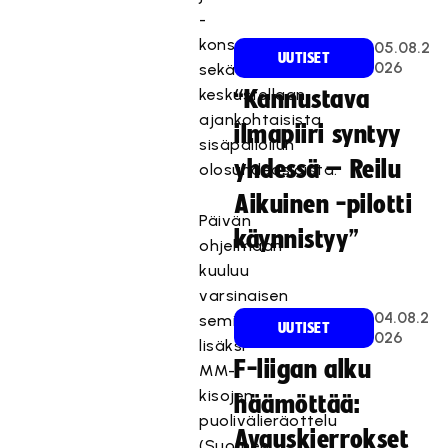
-
konsepteja
05.08.2
UUTISET
026
sekä
keskustellaan
“Kannustava
ajankohtaisista
ilmapiiri syntyy
sisäpalloilun
yhdessä – Reilu
olosuhdeasioista.
Aikuinen -pilotti
Päivän
käynnistyy”
ohjelmaan
kuuluu
varsinaisen
04.08.2
seminaarin
UUTISET
026
lisäksi
F-liigan alku
MM-
kisojen
häämöttää:
puolivälieräottelu
Avauskierrokset
(Suomen