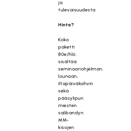
ja
tulevaisuudesta.
Hinta?
Koko
paketti
80e/hlö:
sisältää
seminaariohjelman,
lounaan,
iltapäiväkahvin
sekä
pääsylipun
miesten
salibandyn
MM-
kisojen