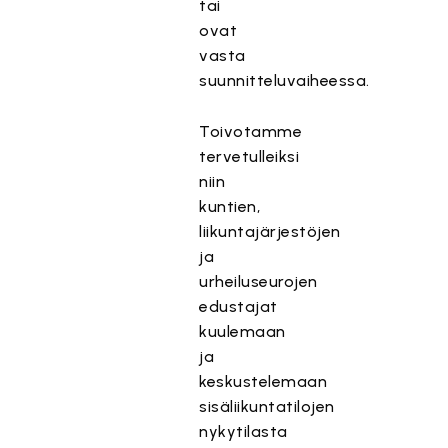
tai
ovat
vasta
suunnitteluvaiheessa.
Toivotamme
tervetulleiksi
niin
kuntien,
liikuntajärjestöjen
ja
urheiluseurojen
edustajat
kuulemaan
ja
keskustelemaan
sisäliikuntatilojen
nykytilasta