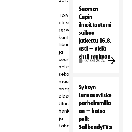
2015.
Suomen
Toivotamme
Cupin
olosuhdeseminaariin
ilmoittautumi
tervetulleiksi
saikaa
kuntien,
jatkettu 16.8.
liikuntajärjestöjen
asti – vielä
ja
ehtii mukaan
seurojen
07.08.2026
edustajat
sekä
muut
Syksyn
sisäpalloilun
turnausvilske
olosuhdeasioista
parhaimmilla
kiinnostuneet
an – katso
henkilöt
ja
pelit
tahot.
SalibandyTV:s