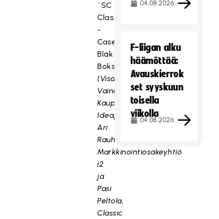
04.08.2026
´SC
Classic
-
Case
F-liigan alku
Bläk
häämöttää:
Boks
Avauskierrok
(Visa
set syyskuun
Vainiola,
toisella
Kauppakeskus
viikolla
Ideapark,
04.08.2026
Ari
Rauhala,
Markkinointiosakeyhtiö
i2
ja
Pasi
Peltola,
Classic