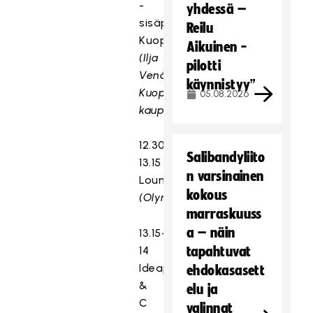
-
yhdessä –
sisäpalloiluolosuhteet
Reilu
Kuopiossa
Aikuinen -
(Ilja
pilotti
Venäläinen,
käynnistyy”
Kuopion
05.08.2026
kaupunki)
12.30-
Salibandyliito
13.15
n varsinainen
Lounas
kokous
(Olympiastadion)
marraskuuss
a – näin
13.15-
14
tapahtuvat
Ideapark
ehdokasasett
&
elu ja
C
valinnat