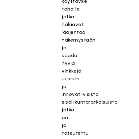
käyttäville
tahoille,
jotka
haluavat
laajentaa
näkemystään
ja
saada
hyviä
vinkkejä
uusista
ja
innovatiivisistä
sisäliikuntaratkaisuista,
jotka
on
jo
toteutettu