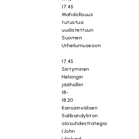
17.45
Mahdollisuus
tutustua
uudistettuun
Suomen
Urheilumuseoon
17.45
Siirtyminen
Helsingin
jäähalliin
18-
18.20
Kansainvälisen
Salibandyliiton
olosuhdestrategia
(John
Liljelund,