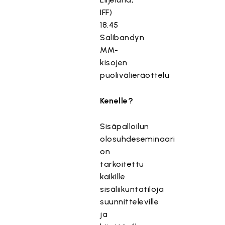
IFF)
18.45
Salibandyn
MM-
kisojen
puolivälieräottelu
Kenelle?
Sisäpalloilun
olosuhdeseminaari
on
tarkoitettu
kaikille
sisäliikuntatiloja
suunnitteleville
ja