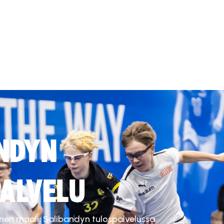
NDYN
ALVELU
inen maali. Salibandyn tulospalvelussa.