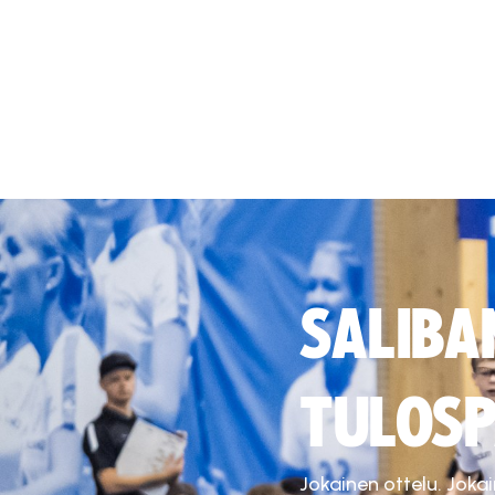
SALIBA
TULOSP
Jokainen ottelu. Joka