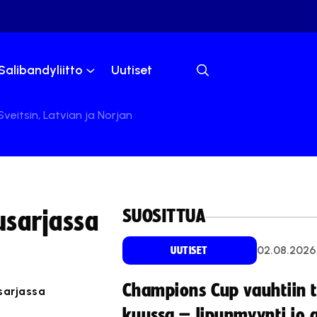
Salibandyliitto
Uutiset
eitsin, Latvian ja Norjan
SUOSITTUA
usarjassa
02.08.2026
UUTISET
Champions Cup vauhtiin 
sarjassa
kuussa – lipunmyynti jo 