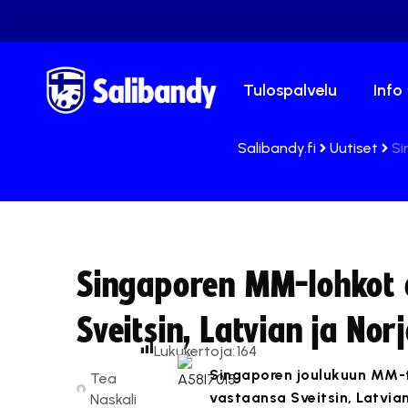
Tulospalvelu
Info
Salibandy.fi
Uutiset
Si
Singaporen MM-lohkot a
Sveitsin, Latvian ja Nor
Lukukertoja:
164
Singaporen joulukuun MM-t
Tea
vastaansa Sveitsin, Latvian
Naskali