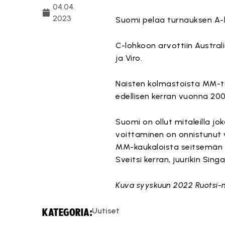
04.04.
2023
Suomi pelaa turnauksen A-lo
C-lohkoon arvottiin Austral
ja Viro.
Naisten kolmastoista MM-tur
edellisen kerran vuonna 200
Suomi on ollut mitaleilla
voittaminen on onnistunut v
MM-kaukaloista seitsemän h
Sveitsi kerran, juurikin Sing
Kuva syyskuun 2022 Ruotsi-
Uutiset
KATEGORIA: