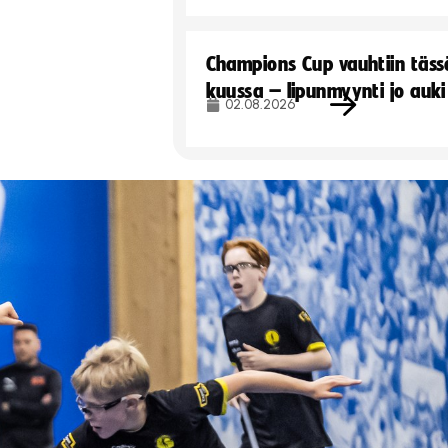
Champions Cup vauhtiin täss
kuussa – lipunmyynti jo auki
02.08.2026