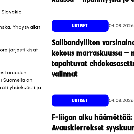
 Slovakia.
04.08.2026
UUTISET
nska, Yhdysvallat
Salibandyliiton varsinain
e järjesti kisat
kokous marraskuussa – 
tapahtuvat ehdokasasette
mestaruuden
valinnat
si Suomella on
äti yhdeksästi ja
04.08.2026
UUTISET
F-liigan alku häämöttää:
Avauskierrokset syyskuu