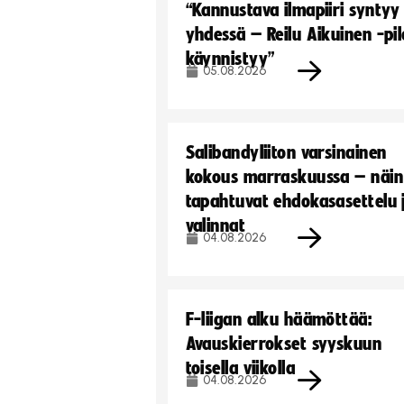
“Kannustava ilmapiiri syntyy
yhdessä – Reilu Aikuinen -pil
käynnistyy”
05.08.2026
Salibandyliiton varsinainen
kokous marraskuussa – näin
tapahtuvat ehdokasasettelu 
valinnat
04.08.2026
F-liigan alku häämöttää:
Avauskierrokset syyskuun
toisella viikolla
04.08.2026