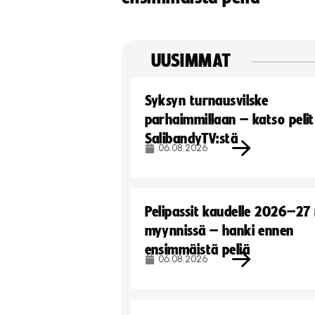
UUSIMMAT
Syksyn turnausvilske
parhaimmillaan – katso pelit
SalibandyTV:stä
06.08.2026
Pelipassit kaudelle 2026–27
myynnissä – hanki ennen
ensimmäistä peliä
06.08.2026