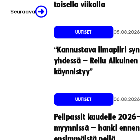
toisella viikolla
Seuraava
05.08.2026
UUTISET
“Kannustava ilmapiiri sy
yhdessä – Reilu Aikuinen 
käynnistyy”
06.08.2026
UUTISET
Pelipassit kaudelle 2026
myynnissä – hanki ennen
ensimmäistä peliä