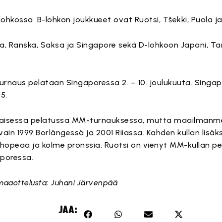
hkossa. B-lohkon joukkueet ovat Ruotsi, Tšekki, Puola ja
ia, Ranska, Saksa ja Singapore sekä D-lohkoon Japani, Ta
naus pelataan Singaporessa 2. – 10. joulukuuta. Singapor
5.
 jokaisessa pelatussa MM-turnauksessa, mutta maailman
ain 1999 Borlängessä ja 2001 Riiassa. Kahden kullan lisäk
opeaa ja kolme pronssia. Ruotsi on vienyt MM-kullan per
aporessa.
maaottelusta; Juhani Järvenpää
JAA: