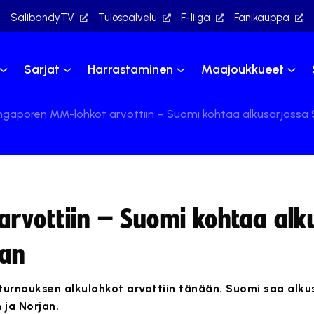
SalibandyTV
Tulospalvelu
F-liiga
Fanikauppa
Sarjat
Harrastaminen
Maajoukkueet
ngaporen MM-lohkot arvottiin – Suomi kohtaa alkusarjassa Sv
rvottiin – Suomi kohtaa alk
jan
urnauksen alkulohkot arvottiin tänään. Suomi saa alku
 ja Norjan.