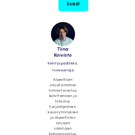
lisää!
Tiina
Koivisto
Kehityspäällikkö,
tiiminvetäjä
Alueellisen
sarjatoiminnan
tiimivetovastuu,
kehittäminen ja
toteutus.
Sarjaohjelmien,
kausirytmityksen
ja alueellisten
sarjojen
sääntöjen
kokonaisvastuu.