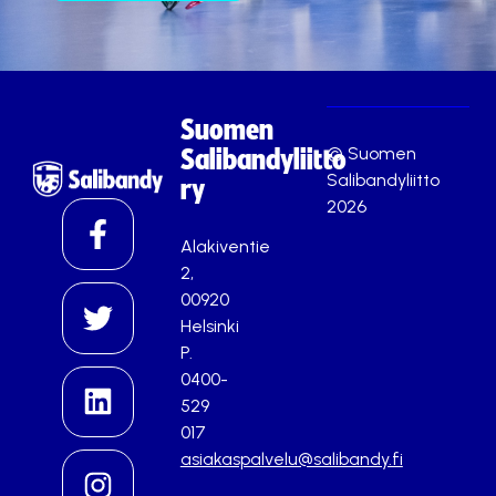
Suomen
© Suomen
Salibandyliitto
Salibandyliitto
ry
2026
Alakiventie
2,
00920
Helsinki
P.
0400-
529
017
asiakaspalvelu@salibandy.fi