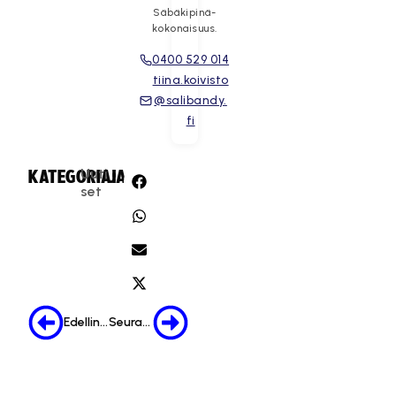
Säbäkipinä-
kokonaisuus.
0400 529 014
tiina.koivisto
@salibandy.
fi
Uuti
KATEGORIA:
JAA:
set
Edellinen
Seuraava