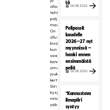
ja
tä
06.08.2026
ollaan
tehty
paljon
maaleja.
Pelipassit
On
kaudelle
ollut
2026–27 nyt
kivaa,
myynnissä –
kun on
hanki ennen
saanut
ensimmäistä
kannustaa
peliä
omaa
06.08.2026
joukkuetta,
kertoo
Siiri
kysyttäessä
“Kannustava
miten
ilmapiiri
säbäpäivä on
syntyy