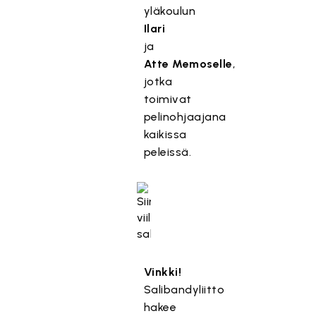
yläkoulun
Ilari
ja
Atte
Memoselle
,
jotka
toimivat
pelinohjaajana
kaikissa
peleissä.
Vinkki!
Salibandyliitto
hakee