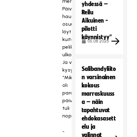
mennyt.
yhdessä –
Päivän
Reilu
hauskin
Aikuinen -
osuus
pilotti
löytyi
käynnistyy”
kuitenkin
05.08.2026
pelikentän
ulkopuolelta.
Ja vastaus
Salibandyliito
kysymykseen:
n varsinainen
“Mikä
kokous
oli
parasta
marraskuuss
päivässä?”
a – näin
tuli
tapahtuvat
nopeasti:
ehdokasasett
elu ja
-
valinnat