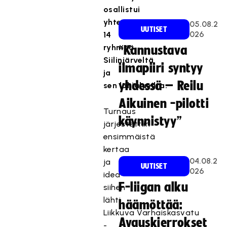
osallistui
yhteensä
05.08.2
UUTISET
026
14
ryhmää
“Kannustava
Siilinjärveltä
ilmapiiri syntyy
ja
yhdessä – Reilu
sen
lähialueilta.
Aikuinen -pilotti
Turnaus
käynnistyy”
järjestettiin
ensimmäistä
kertaa
04.08.2
ja
UUTISET
026
idea
F-liigan alku
siihen
lähti
häämöttää:
Liikkuva Varhaiskasvatu
Avauskierrokset
-