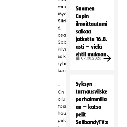
muotoja.
Suomen
Myös
Cupin
Siiri
,
ilmoittautumi
6,
saikaa
osallistui
jatkettu 16.8.
Säbäturnaukseen
asti – vielä
Pilvilinnan päiväkodin
ehtii mukaan
Esikot-
07.08.2026
ryhmän
kanssa.
Syksyn
-
turnausvilske
On
parhaimmilla
ollut
tosi
an – katso
hauskaa
pelit
pelata
SalibandyTV:s