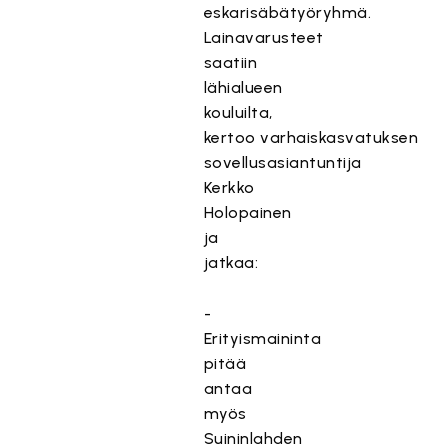
eskarisäbätyöryhmä.
Lainavarusteet
saatiin
lähialueen
kouluilta,
kertoo varhaiskasvatuksen
sovellusasiantuntija
Kerkko
Holopainen
ja
jatkaa:
-
Erityismaininta
pitää
antaa
myös
Suininlahden