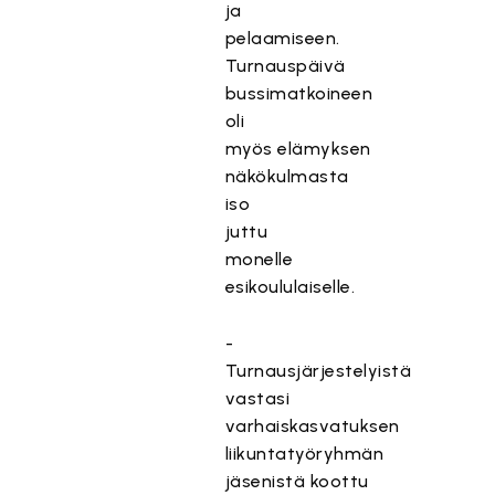
ja
pelaamiseen.
Turnauspäivä
bussimatkoineen
oli
myös elämyksen
näkökulmasta
iso
juttu
monelle
esikoululaiselle.
-
Turnausjärjestelyistä
vastasi
varhaiskasvatuksen
liikuntatyöryhmän
jäsenistä koottu