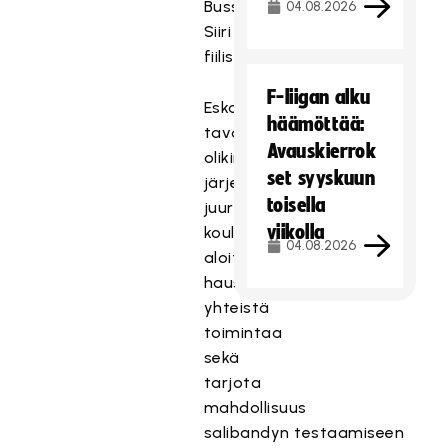
Bussimatka,
04.08.2026
Siiri
fiilistelee.
F-liigan alku
Eskarisäbäturnauksen
häämöttää:
tavoitteena
Avauskierrok
olikin
set syyskuun
järjestää
toisella
juuri
viikolla
koulutien
04.08.2026
aloittaneille lapsille
hauskaa
yhteistä
toimintaa
sekä
tarjota
mahdollisuus
salibandyn testaamiseen