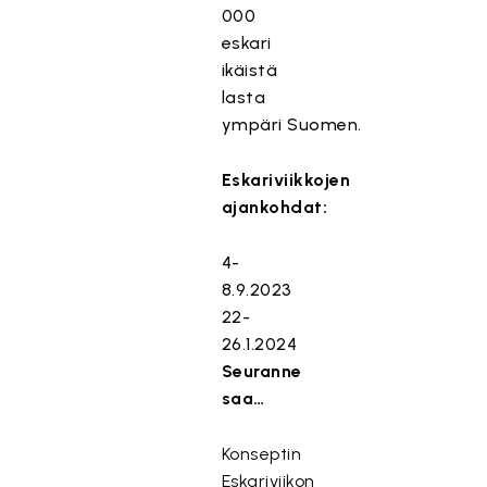
000
eskari
ikäistä
lasta
ympäri Suomen.
Eskariviikkojen
ajankohdat:
4-
8.9.2023
22-
26.1.2024
Seuranne
saa…
Konseptin
Eskariviikon