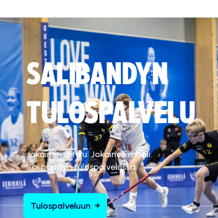
SALIBANDYN
TULOSPALVELU
Jokainen ottelu. Jokainen maali.
Salibandyn tulospalvelussa.
Tulospalveluun