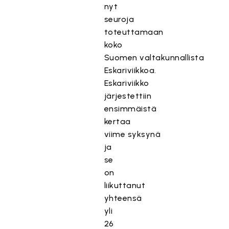
nyt
seuroja
toteuttamaan
koko
Suomen valtakunnallista
Eskariviikkoa.
Eskariviikko
järjestettiin
ensimmäistä
kertaa
viime syksynä
ja
se
on
liikuttanut
yhteensä
yli
26