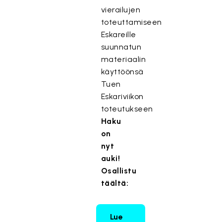
vierailujen
toteuttamiseen
Eskareille
suunnatun
materiaalin
käyttöönsä
Tuen
Eskariviikon
toteutukseen
Haku
on
nyt
auki!
Osallistu
täältä:
Lue