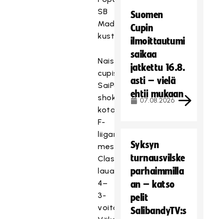
SB
Suomen
Madekosken
Cupin
kustannuksella.
ilmoittautumi
saikaa
Naisten
jatkettu 16.8.
cupissa
asti – vielä
SaiPa
ehtii mukaan
shokeerasi
07.08.2026
kotonaan
F-
liigan
Syksyn
mestari
turnausvilske
Classicin
parhaimmilla
lauantaisella
4–
an – katso
3-
pelit
voitollaan.
SalibandyTV:s