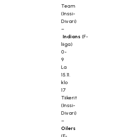
Team
(Inssi-
Divari)
–
Indians
(F-
liiga)
0-
9
La
15.11.
klo
17
Tiikerit
(Inssi-
Divari)
–
Oilers
(F-