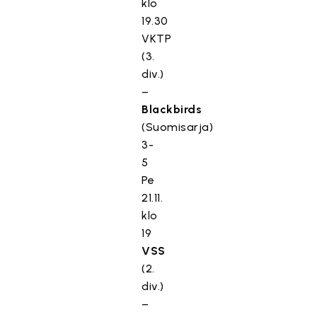
klo
19.30
VKTP
(3.
div.)
–
Blackbirds
(Suomisarja)
3-
5
Pe
21.11.
klo
19
VSS
(2.
div.)
–