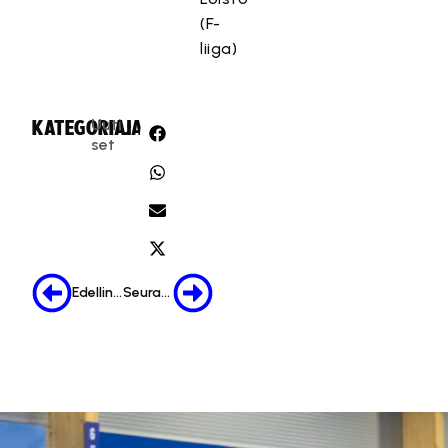
(F-
liiga)
Uuti
KATEGORIA:
JAA:
set
Edellinen
Seuraava