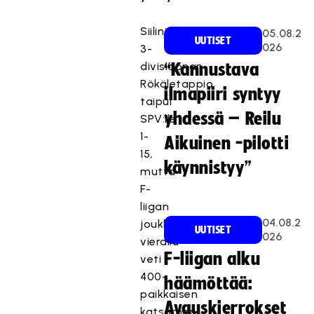
Siilinjärveläinen
05.08.2
UUTISET
026
3-
divisioonan
“Kannustava
Rökäletappio
ilmapiiri syntyy
taipui
yhdessä – Reilu
SPV:lle
1-
Aikuinen -pilotti
15,
käynnistyy”
mutta
F-
liigan
04.08.2
joukkueen
UUTISET
026
vierailu
F-liigan alku
veti
400-
häämöttää:
paikkaisen
Avauskierrokset
katsomon