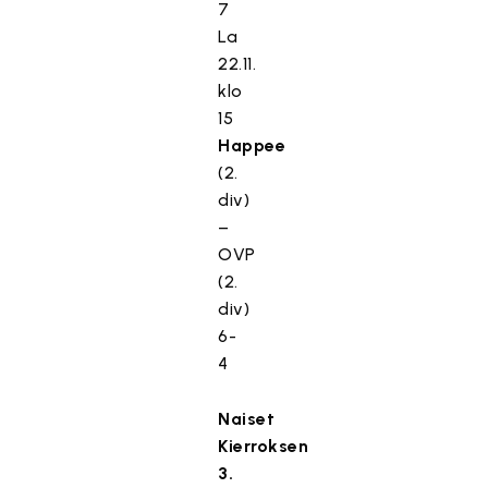
7
La
22.11.
klo
15
Happee
(2.
div)
–
OVP
(2.
div)
6-
4
Naiset
Kierroksen
3.