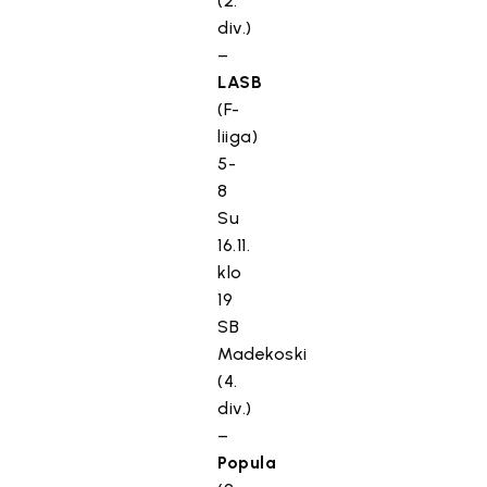
(2.
div.)
–
LASB
(F-
liiga)
5-
8
Su
16.11.
klo
19
SB
Madekoski
(4.
div.)
–
Popula