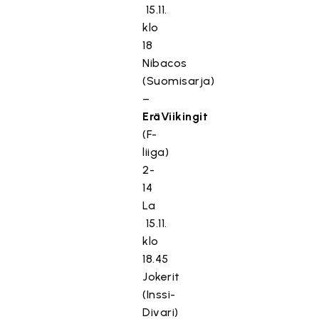
15.11.
klo
18
Nibacos
(Suomisarja)
–
EräViikingit
(F-
liiga)
2-
14
La
15.11.
klo
18.45
Jokerit
(Inssi-
Divari)