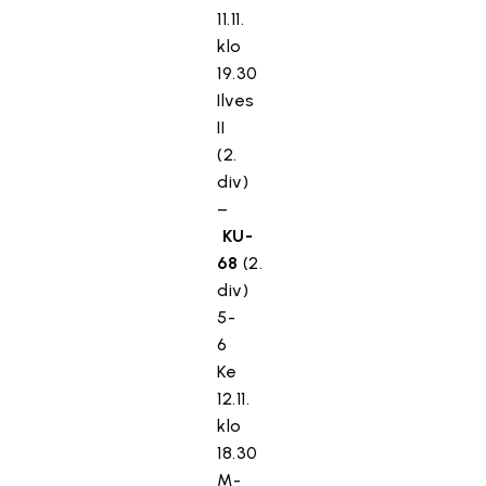
11.11.
klo
19.30
Ilves
II
(2.
div)
–
KU-
68
(2.
div)
5-
6
Ke
12.11.
klo
18.30
M-