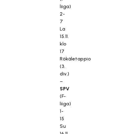
liiga)
2-
7
La
15.11.
klo
17
Rökäletappio
(3.
div.)
–
SPV
(F-
liiga)
1-
15
Su
16.11.