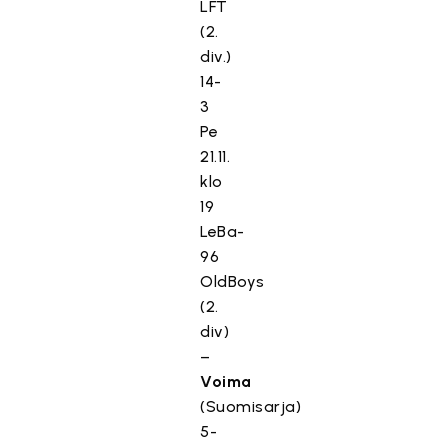
LFT
(2.
div.)
14-
3
Pe
21.11.
klo
19
LeBa-
96
OldBoys
(2.
div)
–
Voima
(Suomisarja)
5-