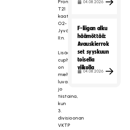
Pron
04.08.2026
T21
kaatoi
O2-
F-liigan alku
Jyväskylä
häämöttää:
II:n.
Avauskierrok
set syyskuun
Lisää
toisella
cupherkkua
viikolla
on
04.08.2026
miehissä
luvassa
jo
tiistaina,
kun
3.
divisioonan
VKTP