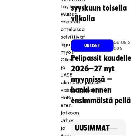
täyteen.
syyskuun toisella
Muissa
viikolla
miesten
otteluissa
selvittivät
06.08.2
liigajoukkueista
UUTISET
026
myös
Pelipassit kaudelle
Oilers
ja
2026–27 nyt
LASB
myynnissä –
alempisarjalaiset
hanki ennen
vastustajansa.
HaBa
ensimmäistä peliä
eteni
jatkoon
Urhon
UUSIMMAT
ja
Popula