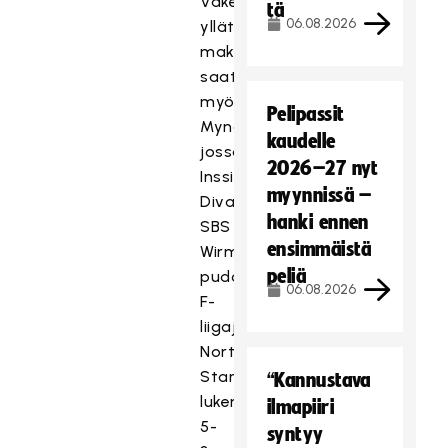
Väkevä
tä
06.08.2026
yllätyksen
maku
saatiin
myös
Pelipassit
Mynämäessä,
kaudelle
jossa
2026–27 nyt
Inssi-
myynnissä –
Divarin
hanki ennen
SBS
ensimmäistä
Wirmo
peliä
pudotti
06.08.2026
F-
liigajoukkue
Northern
Starsin
“Kannustava
lukemin
ilmapiiri
5-
syntyy