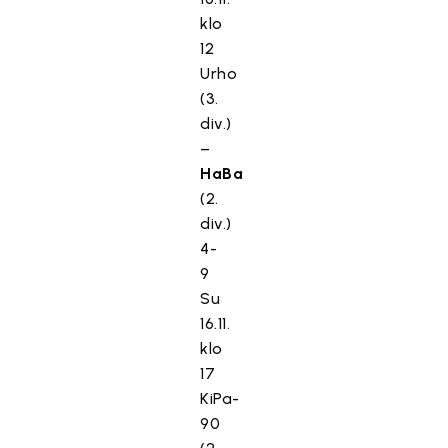
klo
12
Urho
(3.
div.)
–
HaBa
(2.
div.)
4-
9
Su
16.11.
klo
17
KiPa-
90