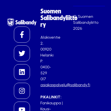
Suomen
© Suomen
Salibandyliitto
Salibandyliitto
ry
2026
Alakiventie
2,
00920
Helsinki
P.
0400-
529
017
asiakaspalvelu@salibandy.fi
PIKALINKIT:
Fanikauppa
|
Kausi-