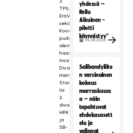
3.
yhdessä –
TPS,
Reilu
EräViikingit
Aikuinen -
sekä
pilotti
Koovee
käynnistyy”
pudottivat
05.08.2026
alempisarjalaiset
haastajansa,
Inssi-
Salibandyliito
Divarin
n varsinainen
Häme
kokous
Stars
löi
marraskuuss
2.
a – näin
divisioonan
tapahtuvat
HIFK:n
ehdokasasett
ja
elu ja
SB-
valinnat