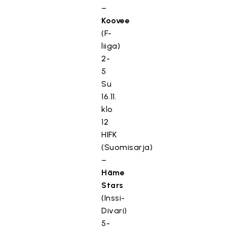
–
Koovee
(F-
liiga)
2-
5
Su
16.11.
klo
12
HIFK
(Suomisarja)
–
Häme
Stars
(Inssi-
Divari)
5-