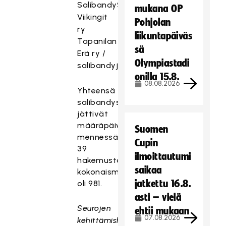
SalibandySeura
mukana OP
Viikingit
Pohjolan
ry
liikuntapäiväs
Tapanilan
sä
Erä ry /
Olympiastadi
salibandyjaosto
onilla 15.8.
08.08.2026
Yhteensä
salibandyseurat
jättivät
määräpäivään
Suomen
mennessä
Cupin
39
ilmoittautumi
hakemusta.Hakemusten
saikaa
kokonaismäärä
jatkettu 16.8.
oli 981.
asti – vielä
Seurojen
ehtii mukaan
07.08.2026
kehittämishankkeiden