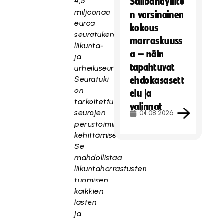
4,5
Salibandyliito
miljoonaa
n varsinainen
euroa
kokous
seuratukena
marraskuuss
liikunta-
a – näin
ja
tapahtuvat
urheiluseuroille.
Seuratuki
ehdokasasett
on
elu ja
tarkoitettu
valinnat
seurojen
04.08.2026
perustoiminnan
kehittämiseen.
Se
mahdollistaa
liikuntaharrastusten
tuomisen
kaikkien
lasten
ja