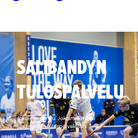
SALIBANDYN
TULOSPALVELU
Jokainen ottelu. Jokainen maali.
Salibandyn tulospalvelussa.