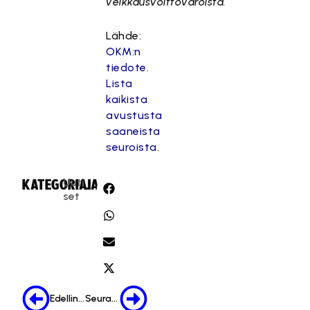
veikkausvoittovaroista.
Lähde:
OKM:n
tiedote
.
Lista
kaikista
avustusta
saaneista
seuroista.
Uuti
KATEGORIA:
JAA:
set
Edellinen
Seuraava