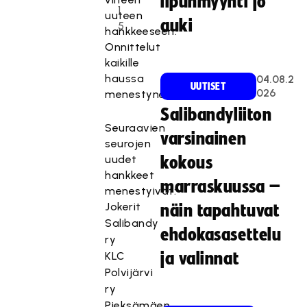
lipunmyynti jo
1
uuteen
auki
5
hankkeeseen.
Onnittelut
kaikille
haussa
04.08.2
UUTISET
026
menestyneille!
Salibandyliiton
Seuraavien
varsinainen
seurojen
uudet
kokous
hankkeet
marraskuussa –
menestyivät:
Jokerit
näin tapahtuvat
Salibandy
ehdokasasettelu
ry
KLC
ja valinnat
Polvijärvi
ry
Pieksämäen