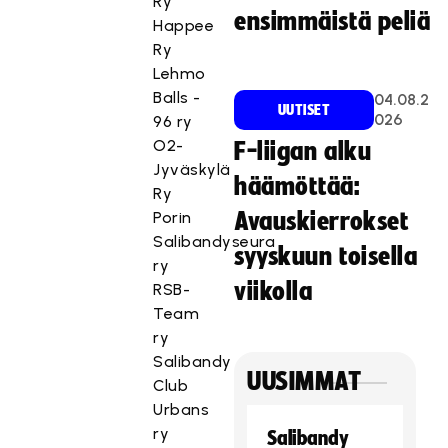
Ry
ensimmäistä peliä
Happee
Ry
Lehmo
Balls -
04.08.2
UUTISET
026
96 ry
O2-
F-liigan alku
Jyväskylä
häämöttää:
Ry
Porin
Avauskierrokset
Salibandyseura
syyskuun toisella
ry
viikolla
RSB-
Team
ry
Salibandy
UUSIMMAT
Club
Urbans
ry
Salibandy