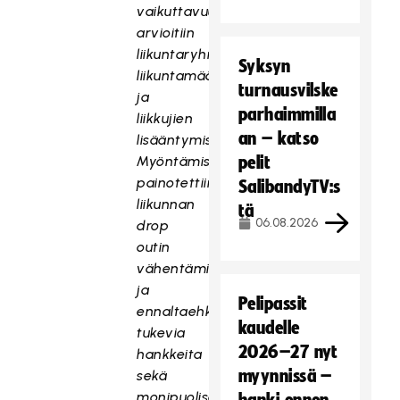
vaikuttavuutta
arvioitiin
liikuntaryhmien,
Syksyn
liikuntamäärien
turnausvilske
ja
parhaimmilla
liikkujien
an – katso
lisääntymisenä.
Myöntämisperusteena
pelit
painotettiin
SalibandyTV:s
liikunnan
tä
06.08.2026
drop
outin
vähentämistä
ja
Pelipassit
ennaltaehkäisemistä
kaudelle
tukevia
2026–27 nyt
hankkeita
myynnissä –
sekä
monipuolisen