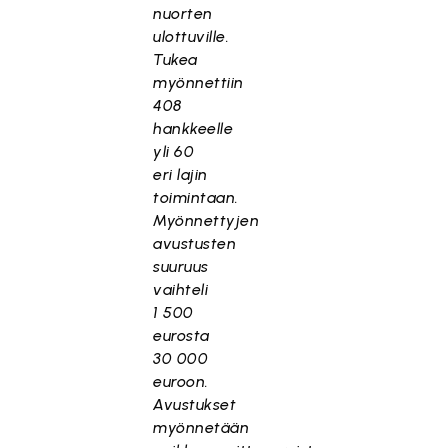
nuorten
ulottuville.
Tukea
myönnettiin
408
hankkeelle
yli 60
eri lajin
toimintaan.
Myönnettyjen
avustusten
suuruus
vaihteli
1 500
eurosta
30 000
euroon.
Avustukset
myönnetään