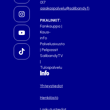
017
asiakaspalvelu@salibandy.fi
PIKALINKIT:
Fanikauppa
|
Kausi-
info
Palvelusivusto
|
Pelipassit
SalibandyTV
|
Tulospalvelu
Info
Yhteystiedot
Henkilöstö
Laskutustiedot