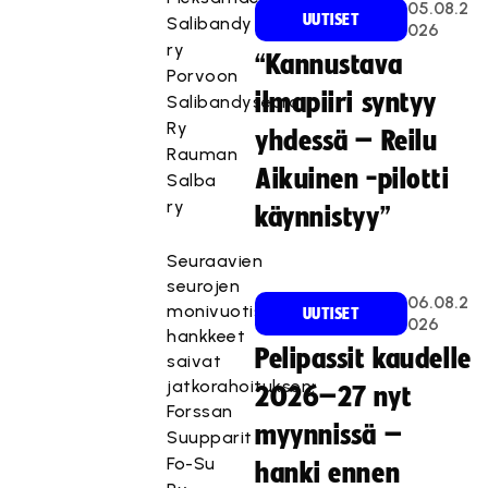
05.08.2
UUTISET
Salibandy
026
ry
“Kannustava
Porvoon
ilmapiiri syntyy
Salibandyseura
Ry
yhdessä – Reilu
Rauman
Aikuinen -pilotti
Salba
ry
käynnistyy”
Seuraavien
seurojen
06.08.2
monivuotiset
UUTISET
026
hankkeet
Pelipassit kaudelle
saivat
jatkorahoituksen:
2026–27 nyt
Forssan
myynnissä –
Suupparit
Fo-Su
hanki ennen