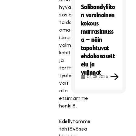
Salibandyliito
hyvät
sosiaaliset
n varsinainen
taidot
kokous
omaava,
marraskuuss
idearikas,
a – näin
valmis
tapahtuvat
kehittämään
ehdokasasett
ja
elu ja
tarttumaan
valinnat
työhön,
04.08.2026
voit
olla
etsimämme
henkilö.
Edellytämme
tehtävässä