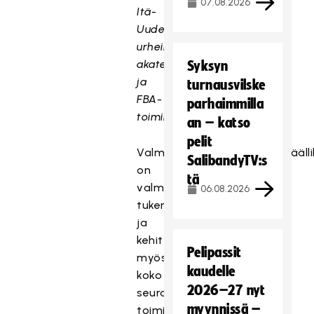
07.08.2026
Itä-
Uudenmaan
urheilija-
akatemia-
Syksyn
ja
turnausvilske
FBA-
parhaimmilla
toiminta
an – katso
pelit
Valmennuspäällikkö/junioripääll
SalibandyTV:s
on
tä
valmentajien
06.08.2026
tukena
ja
kehittää
Pelipassit
myös
kaudelle
koko
2026–27 nyt
seuran
myynnissä –
toimintaa