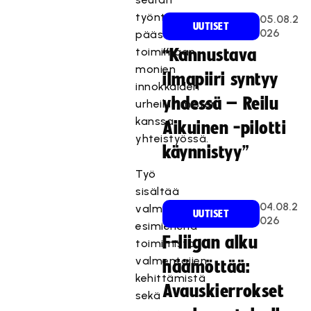
työntekijänä
05.08.2
UUTISET
026
pääset
toimimaan
“Kannustava
monien
ilmapiiri syntyy
innokkaiden
yhdessä – Reilu
urheiluihmisten
kanssa
Aikuinen -pilotti
yhteistyössä.
käynnistyy”
Työ
sisältää
04.08.2
valmentajien
UUTISET
026
esimiehenä
F-liigan alku
toimimista,
valmentajien
häämöttää:
kehittämistä
Avauskierrokset
sekä