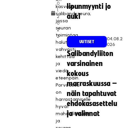
0
lipunmyynti jo
kasvava
1.
salibandyseura,
auki
2
jossa
0
seuran
2
toimintaa
2
04.08.2
halutaan
UUTISET
026
vahvasti
Salibandyliiton
kehittää
varsinainen
ja
viedä
kokous
eteenpäin.
marraskuussa –
Porvoossa
on
näin tapahtuvat
harrastamiselle
ehdokasasettelu
hyvät
ja valinnat
mahdollisuudet
ja
seuran