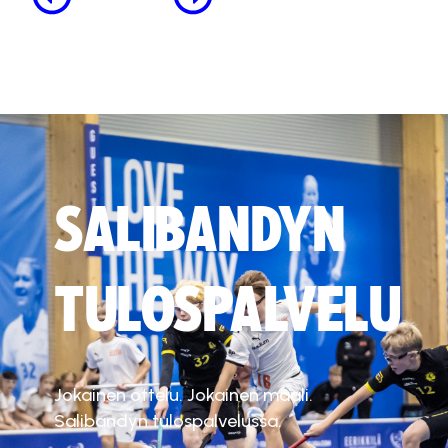
SALIBANDYN
TULOSPALVELU
Jokainen ottelu. Jokainen maali.
Salibandyn tulospalvelussa.