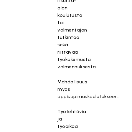
liikunta-
alan
koulutusta
tai
valmentajan
tutkintoa
sekä
riittävää
työkokemusta
valmennuksesta.
Mahdollisuus
myös
oppisopimuskoulutukseen.
Työtehtäviä
ja
työaikaa