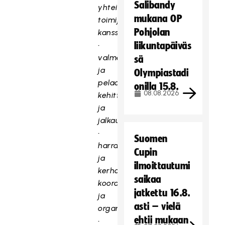
Salibandy
yhteistyö
mukana OP
toimijoiden
Pohjolan
kanssa
•
liikuntapäiväs
valmennuslinjan
sä
ja
Olympiastadi
pelaajapolun
onilla 15.8.
08.08.2026
kehittäminen
ja
jalkauttaminen
•
Suomen
harraste
Cupin
ja
ilmoittautumi
kerhotoiminnan
saikaa
koordinointi
jatkettu 16.8.
ja
asti – vielä
organisointi
ehtii mukaan
•