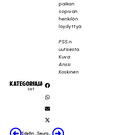
paikan
sopivan
henkilön
löydyttyä.
PSS:n
uutisesta.
Kuva:
Anssi
Koskinen
Uuti
KATEGORIA:
JAA:
set
Edellinen
Seuraava