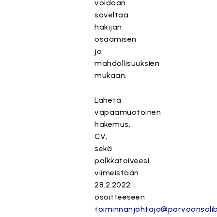
voidaan
soveltaa
hakijan
osaamisen
ja
mahdollisuuksien
mukaan.
Lähetä
vapaamuotoinen
hakemus,
CV,
sekä
palkkatoiveesi
viimeistään
28.2.2022
osoitteeseen
toiminnanjohtaja@porvoonsali