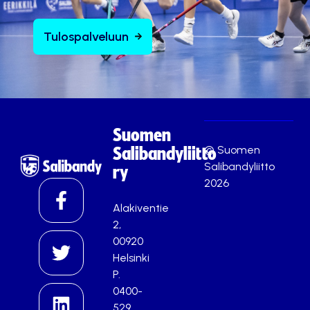
Tulospalveluun
Suomen
© Suomen
Salibandyliitto
Salibandyliitto
ry
2026
Alakiventie
2,
00920
Helsinki
P.
0400-
529