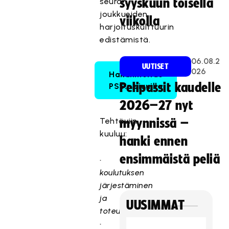
seuran
syyskuun toisella
joukkueiden
viikolla
harjoituskulttuurin
edistämistä.
06.08.2
UUTISET
026
Hakuilmoitus
Pelipassit kaudelle
PSS:n sivuilla
2026–27 nyt
Tehtäviin
myynnissä –
kuuluu:
hanki ennen
ensimmäistä peliä
•
koulutuksen
järjestäminen
ja
UUSIMMAT
toteutus
•