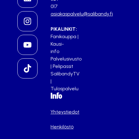
017
asiakaspalvelu@salibandy.fi
PIKALINKIT:
Fanikauppa
|
Kausi-
info
Palvelusivusto
|
Pelipassit
SalibandyTV
|
Tulospalvelu
Info
Yhteystiedot
Henkilöstö