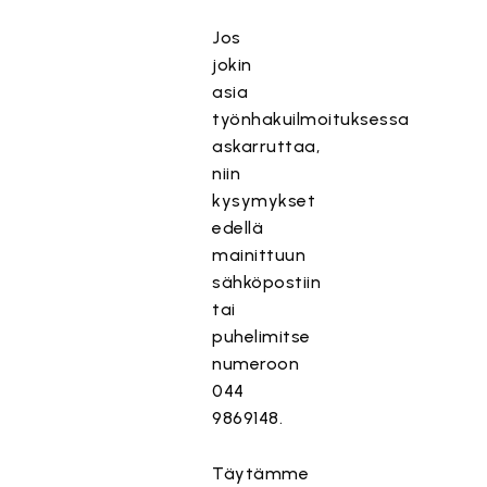
Jos
jokin
asia
työnhakuilmoituksessa
askarruttaa,
niin
kysymykset
edellä
mainittuun
sähköpostiin
tai
puhelimitse
numeroon
044
9869148.
Täytämme