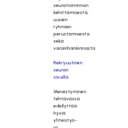
seuratoiminnan
kehittämisestä,
uusien
ryhmien
perustamisesta
sekä
varainhankinnasta.
Rekryuutinen
seuran
sivuilla.
Menestyminen
tehtävässä
edellyttää
hyviä
yhteistyö-
ja