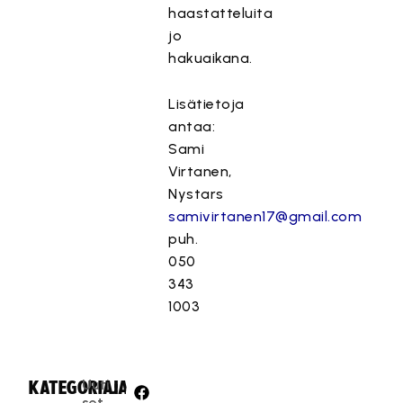
haastatteluita
jo
hakuaikana.
Lisätietoja
antaa:
Sami
Virtanen,
Nystars
samivirtanen17@gmail.com
puh.
050
343
1003
Uuti
KATEGORIA:
JAA:
set