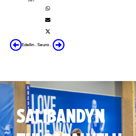
Edellinen
Seuraava
SALIBANDYN