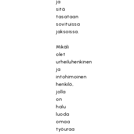
ja
sitä
tasataan
sovituissa
jaksoissa.
Mikäli
olet
urheiluhenkinen
ja
intohimoinen
henkilö,
jolla
on
halu
luoda
omaa
työuraa