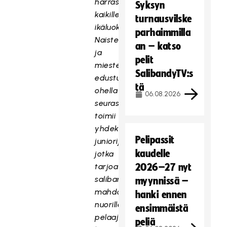
harrastusmahdollisuuksia
Syksyn
kaikille
turnausvilske
ikäluokille.
parhaimmilla
Naisten
an – katso
ja
pelit
miesten
SalibandyTV:s
edustusjoukkueiden
tä
ohella
06.08.2026
seurassa
toimii
yhdeksän
Pelipassit
juniorijoukkuetta,
kaudelle
jotka
tarjoavat
2026–27 nyt
salibandyharrastuksen
myynnissä –
mahdollisuuksia
hanki ennen
nuorille
ensimmäistä
pelaajille
peliä