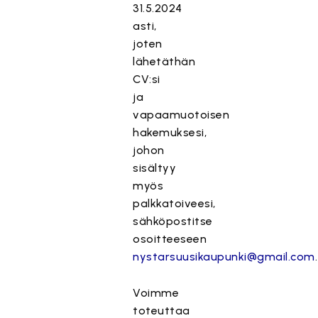
31.5.2024
asti,
joten
lähetäthän
CV:si
ja
vapaamuotoisen
hakemuksesi,
johon
sisältyy
myös
palkkatoiveesi,
sähköpostitse
osoitteeseen
nystarsuusikaupunki@gmail.com
.
Voimme
toteuttaa