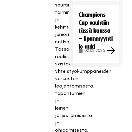
seuran
toimintaa
Champions
ja
Cup vauhtiin
kehittää
tässä kuussa
junioritoimintaa
– lipunmyynti
entisestään.
jo auki
Tässä
02.08.2026
roolissa
vastaat
yhteistyökumppaneiden
verkoston
laajentamisesta,
tapahtumien
ja
leirien
järjestämisestä
ja
ohjaamisesta,