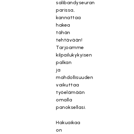
salibandyseuran
parissa,
kannattaa
hakea
tähän
tehtävään!
Tarjoamme
kilpailukykyisen
palkan
ja
mahdollisuuden
vaikuttaa
työelämään
omalla
panoksellasi.
Hakuaikaa
on