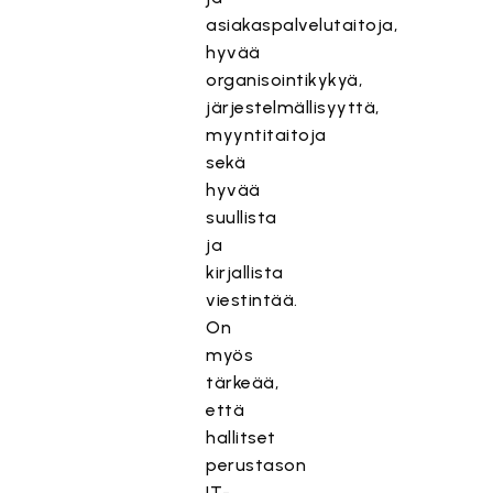
asiakaspalvelutaitoja,
hyvää
organisointikykyä,
järjestelmällisyyttä,
myyntitaitoja
sekä
hyvää
suullista
ja
kirjallista
viestintää.
On
myös
tärkeää,
että
hallitset
perustason
IT-