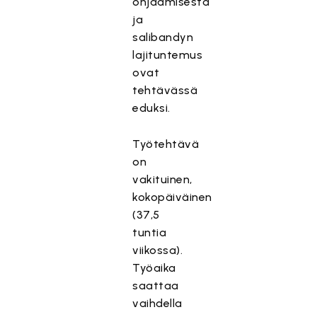
ohjaamisesta
ja
salibandyn
lajituntemus
ovat
tehtävässä
eduksi.
Työtehtävä
on
vakituinen,
kokopäiväinen
(37,5
tuntia
viikossa).
Työaika
saattaa
vaihdella