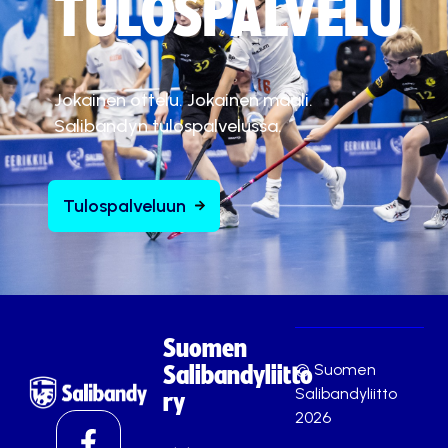
TULOSPALVELU
Jokainen ottelu. Jokainen maali.
Salibandyn tulospalvelussa.
Tulospalveluun
Suomen
© Suomen
Salibandyliitto
Salibandyliitto
ry
2026