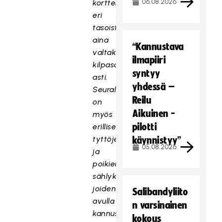
06.08.2026
kortteliliigasta/aluesarjojen
eri
tasoista
aina
“Kannustava
valtakunnallisiin
ilmapiiri
kilpasarjoihin
syntyy
asti.
yhdessä –
Seuralla
Reilu
on
Aikuinen -
myös
pilotti
erilliset
tyttöjen
käynnistyy”
05.08.2026
ja
poikien
sählykerhot,
joiden
Salibandyliito
avulla
n varsinainen
kannustetaan
kokous