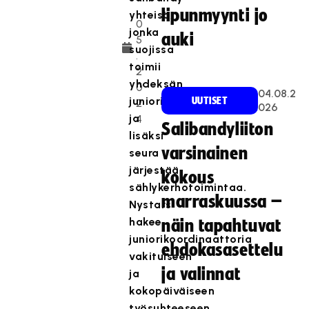
.
lipunmyynti jo
yhteisö,
0
jonka
auki
5
suojissa
.
toimii
2
yhdeksän
0
04.08.2
juniorijoukkuetta,
UUTISET
2
026
ja
4
Salibandyliiton
lisäksi
varsinainen
seura
järjestää
kokous
sählykerhotoimintaa.
marraskuussa –
Nystars
hakee
näin tapahtuvat
juniorikoordinaattoria
ehdokasasettelu
vakituiseen
ja valinnat
ja
kokopäiväiseen
työsuhteeseen.