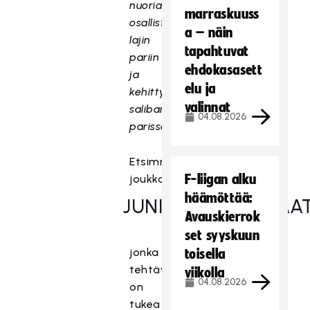
nuoria
marraskuuss
osallistumaan
a – näin
lajin
tapahtuvat
pariin
ehdokasasett
ja
elu ja
kehittymään
valinnat
salibandyn
04.08.2026
parissa.
Etsimme
F-liigan alku
joukkoomme
häämöttää:
JUNIORIKOORDINAA
Avauskierrok
set syyskuun
jonka
toisella
tehtävänä
viikolla
04.08.2026
on
tukea