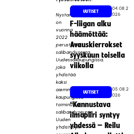
04.08.2
UUTISET
026
Nystars
on
F-liigan alku
vuonna
häämöttää:
2022
Avauskierrokset
perustettu
salibandyseura
syyskuun toisella
Uudessakaupungissa,
viikolla
joka
yhdistää
kaksi
05.08.2
aiemmin
UUTISET
026
kaupungissa
“Kannustava
toiminutta
salibandyseuraa.
ilmapiiri syntyy
Uuden
yhdessä – Reilu
yhdistetyn