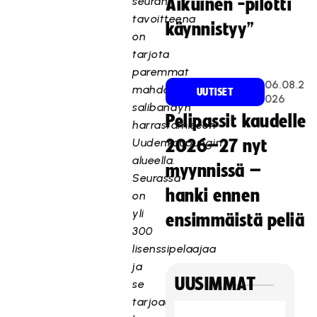
seuran
Aikuinen -pilotti
tavoitteena
käynnistyy”
on
tarjota
paremmat
06.08.2
mahdollisuudet
UUTISET
026
salibandyn
Pelipassit kaudelle
harrastamiseen
Uudenkaupungin
2026–27 nyt
alueella.
myynnissä –
Seurassa
hanki ennen
on
yli
ensimmäistä peliä
300
lisenssipelaajaa
ja
UUSIMMAT
se
tarjoaa