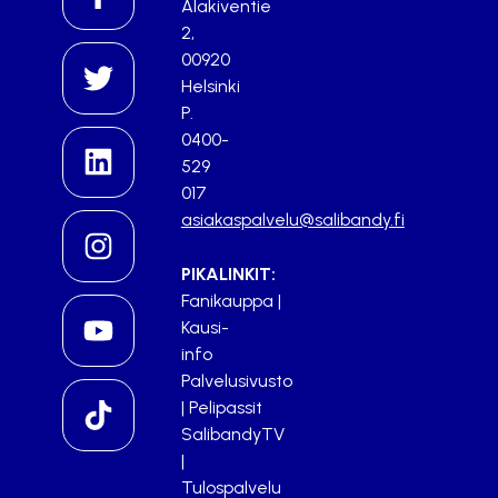
Alakiventie
2,
00920
Helsinki
P.
0400-
529
017
asiakaspalvelu@salibandy.fi
PIKALINKIT:
Fanikauppa
|
Kausi-
info
Palvelusivusto
|
Pelipassit
SalibandyTV
|
Tulospalvelu