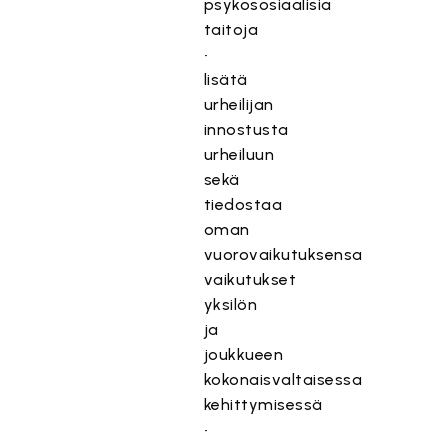
psykososiaalisia
taitoja
•
lisätä
urheilijan
innostusta
urheiluun
sekä
tiedostaa
oman
vuorovaikutuksensa
vaikutukset
yksilön
ja
joukkueen
kokonaisvaltaisessa
kehittymisessä
•