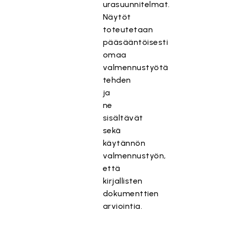
urasuunnitelmat.
Näytöt
toteutetaan
pääsääntöisesti
omaa
valmennustyötä
tehden
ja
ne
sisältävät
sekä
käytännön
valmennustyön,
että
kirjallisten
dokumenttien
arviointia.