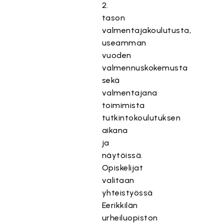
2.
tason
valmentajakoulutusta,
useamman
vuoden
valmennuskokemusta
sekä
valmentajana
toimimista
tutkintokoulutuksen
aikana
ja
näytöissä.
Opiskelijat
valitaan
yhteistyössä
Eerikkilän
urheiluopiston