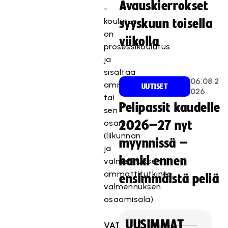
Avauskierrokset
-
koulutus
syyskuun toisella
on
viikolla
prosessikoulutus
ja
sisältää
06.08.2
ammattitutkinnon
UUTISET
026
tai
Pelipassit kaudelle
sen
osan
2026–27 nyt
(liikunnan
myynnissä –
ja
hanki ennen
valmennuksen
ammattitutkinto,
ensimmäistä peliä
valmennuksen
osaamisala).
UUSIMMAT
VAT