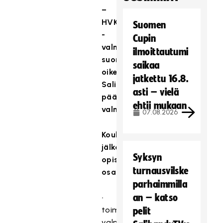
–
HVK
Suomen
-
Cupin
valmentajakoulutuksen
ilmoittautumi
suorittaminen
saikaa
oikeuttaa
jatkettu 16.8.
Salibandyliiton
asti – vielä
pääsarjatasolla
ehtii mukaan
valmentamiseen.
07.08.2026
Koulutuksen
jälkeen
Syksyn
opiskelija
turnausvilske
osaa
parhaimmilla
an – katso
•
toimia
pelit
valmentajana