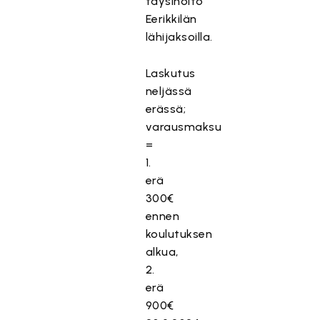
täysihoito
Eerikkilän
lähijaksoilla.
Laskutus
neljässä
erässä;
varausmaksu
=
1.
erä
300€
ennen
koulutuksen
alkua,
2.
erä
900€