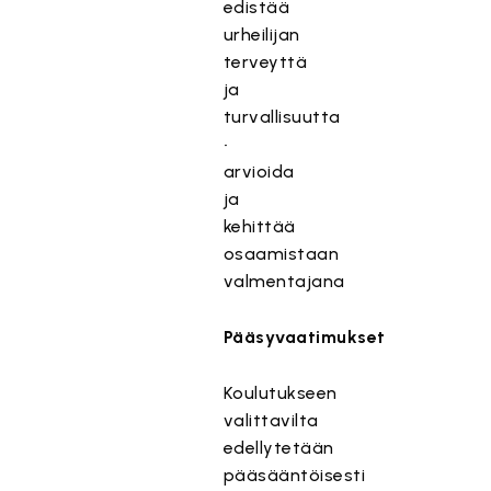
edistää
urheilijan
terveyttä
ja
turvallisuutta
•
arvioida
ja
kehittää
osaamistaan
valmentajana
Pääsyvaatimukset
Koulutukseen
valittavilta
edellytetään
pääsääntöisesti