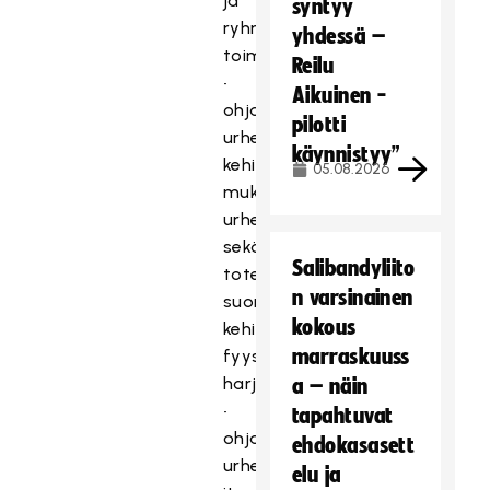
ja
syntyy
ryhmän
yhdessä –
toimintaa
Reilu
•
Aikuinen -
ohjata
pilotti
urheilijaa
käynnistyy”
kehitysvaiheen
05.08.2026
mukaiseen
urheiluun
sekä
Salibandyliito
toteuttaa
n varsinainen
suorituskykyä
kokous
kehittävää
marraskuuss
fyysistä
harjoittelua
a – näin
•
tapahtuvat
ohjata
ehdokasasett
urheilijaa
elu ja