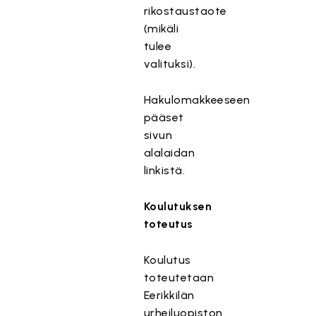
rikostaustaote
(mikäli
tulee
valituksi).
Hakulomakkeeseen
pääset
sivun
alalaidan
linkistä.
Koulutuksen
toteutus
Koulutus
toteutetaan
Eerikkilän
urheiluopiston