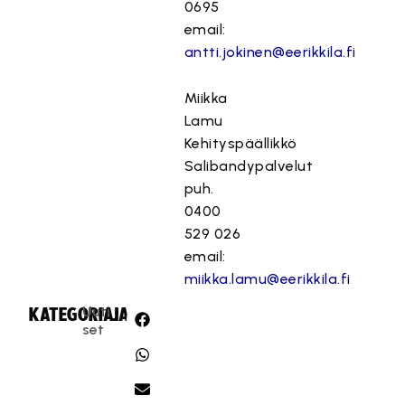
0695
email:
antti.jokinen@eerikkila.fi
Miikka
Lamu
Kehityspäällikkö
Salibandypalvelut
puh.
0400
529 026
email:
miikka.lamu@eerikkila.fi
Uuti
KATEGORIA:
JAA:
set