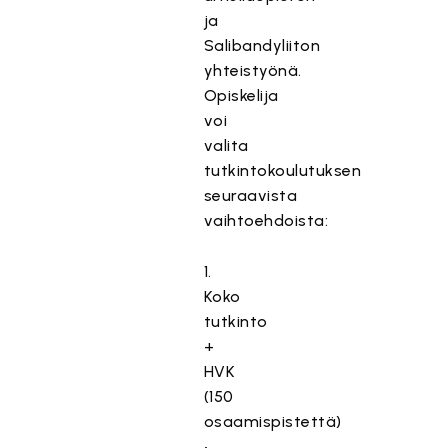
ja
Salibandyliiton
yhteistyönä.
Opiskelija
voi
valita
tutkintokoulutuksen
seuraavista
vaihtoehdoista:
1.
Koko
tutkinto
+
HVK
(150
osaamispistettä)
•