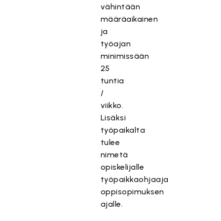
vähintään
määräaikainen
ja
työajan
minimissään
25
tuntia
/
viikko.
Lisäksi
työpaikalta
tulee
nimetä
opiskelijalle
työpaikkaohjaaja
oppisopimuksen
ajalle.