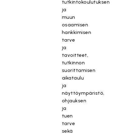
tutkintokoulutuksen
ja
muun
osaamisen
hankkimisen
tarve
ja
tavoitteet,
tutkinnon
suorittamisen
aikataulu
ja
näyttöympäristö,
ohjauksen
ja
tuen
tarve
sekä