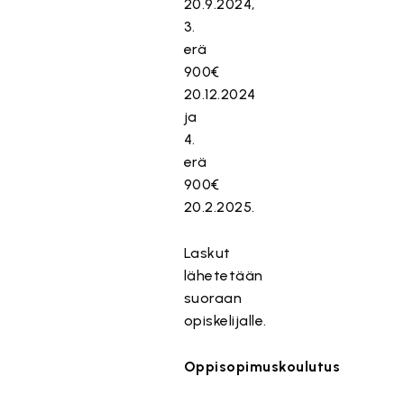
20.9.2024,
3.
erä
900€
20.12.2024
ja
4.
erä
900€
20.2.2025.
Laskut
lähetetään
suoraan
opiskelijalle.
Oppisopimuskoulutus