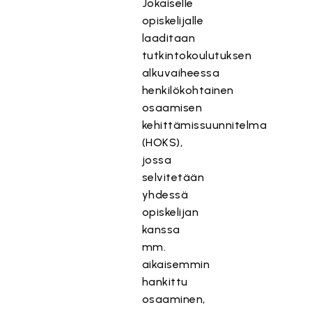
Jokaiselle
opiskelijalle
laaditaan
tutkintokoulutuksen
alkuvaiheessa
henkilökohtainen
osaamisen
kehittämissuunnitelma
(HOKS),
jossa
selvitetään
yhdessä
opiskelijan
kanssa
mm.
aikaisemmin
hankittu
osaaminen,