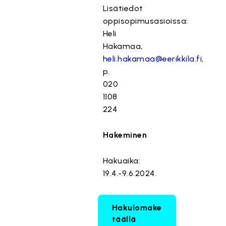
Lisätiedot
oppisopimusasioissa:
Heli
Hakamaa,
heli.hakamaa@eerikkila.fi
,
p.
020
1108
224
Hakeminen
Hakuaika:
19.4.-9.6.2024.
Hakulomake
täällä