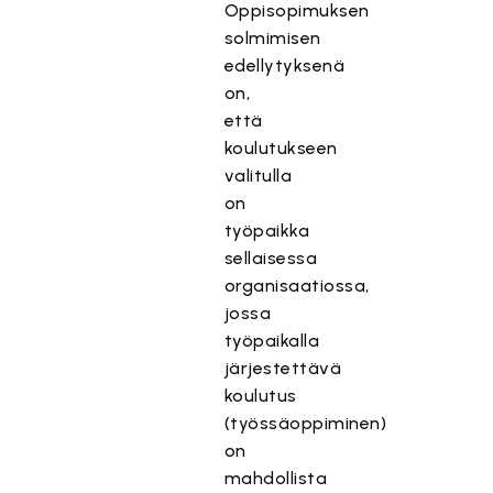
Oppisopimuksen
solmimisen
edellytyksenä
on,
että
koulutukseen
valitulla
on
työpaikka
sellaisessa
organisaatiossa,
jossa
työpaikalla
järjestettävä
koulutus
(työssäoppiminen)
on
mahdollista