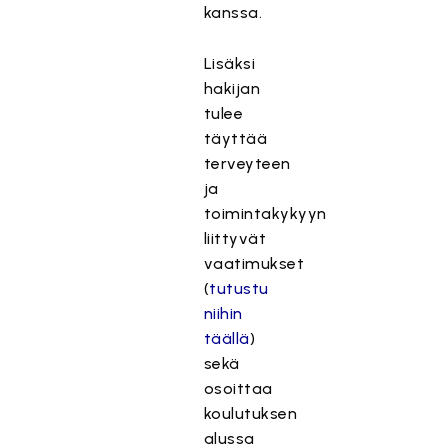
kanssa.
Lisäksi
hakijan
tulee
täyttää
terveyteen
ja
toimintakykyyn
liittyvät
vaatimukset
(
tutustu
niihin
täällä
)
sekä
osoittaa
koulutuksen
alussa