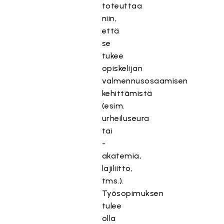
toteuttaa
niin,
että
se
tukee
opiskelijan
valmennusosaamisen
kehittämistä
(esim.
urheiluseura
tai
-
akatemia,
lajiliitto,
tms.).
Työsopimuksen
tulee
olla