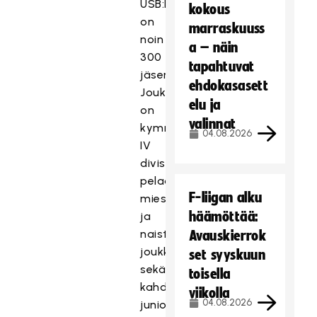
USB:llä
kokous
on
marraskuuss
noin
a – näin
300
tapahtuvat
jäsentä.
ehdokasasett
Joukkueita
elu ja
on
valinnat
kymmenen;
04.08.2026
IV
divisioonassa
pelaavat
F-liigan alku
miesten
häämöttää:
ja
naisten
Avauskierrok
joukkueet
set syyskuun
sekä
toisella
kahdeksan
viikolla
04.08.2026
juniorijoukkuetta.