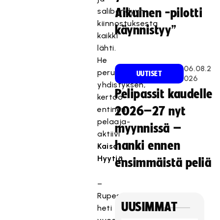
salibandyyn
Aikuinen -pilotti
kiinnostuksesta
käynnistyy”
kaikki
lähti.
He
06.08.2
perustivat
UUTISET
026
yhdistyksen,
Pelipassit kaudelle
kertoo
entinen
2026–27 nyt
pelaaja-
myynnissä –
aktiivi
hanki ennen
Kaisa
Hyytiä
.
ensimmäistä peliä
–
Rupesimme
UUSIMMAT
heti