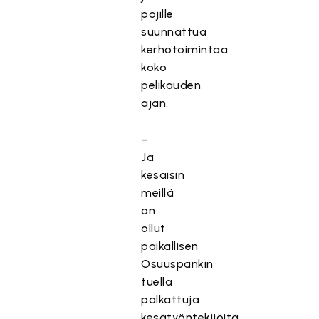
pojille
suunnattua
kerhotoimintaa
koko
pelikauden
ajan.
–
Ja
kesäisin
meillä
on
ollut
paikallisen
Osuuspankin
tuella
palkattuja
kesätyöntekijöitä,