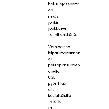
hallitusjäsenistä
on
myös
jonkin
joukkueen
toimihenkilönä.
Varsinaisen
kilpailutoiminnan
eli
pelitapahtumien
ohella
USB
pyörittää
alle
kouluikäisille
tytöille
ja