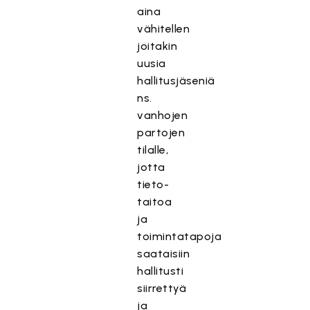
aina
vähitellen
joitakin
uusia
hallitusjäseniä
ns.
vanhojen
partojen
tilalle,
jotta
tieto-
taitoa
ja
toimintatapoja
saataisiin
hallitusti
siirrettyä
ja