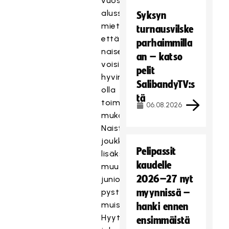
vuosituhannen
alussa
Syksyn
miettimään,
turnausvilske
että
parhaimmilla
naisetkin
an – katso
voisivat
pelit
hyvin
SalibandyTV:s
olla
tä
toiminnassa
06.08.2026
mukana.
Naisten
joukkueen
Pelipassit
lisäksi
kaudelle
muutama
2026–27 nyt
juniorijoukkuekin
pystytettiin,
myynnissä –
muistelee
hanki ennen
Hyytiä,
ensimmäistä