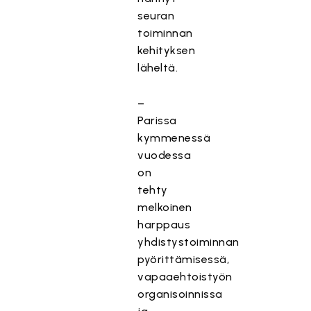
seuran
toiminnan
kehityksen
läheltä.
–
Parissa
kymmenessä
vuodessa
on
tehty
melkoinen
harppaus
yhdistystoiminnan
pyörittämisessä,
vapaaehtoistyön
organisoinnissa