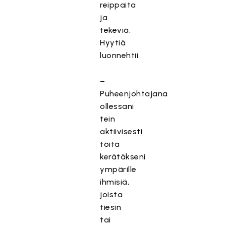
reippaita
ja
tekeviä,
Hyytiä
luonnehtii.
–
Puheenjohtajana
ollessani
tein
aktiivisesti
töitä
kerätäkseni
ympärille
ihmisiä,
joista
tiesin
tai