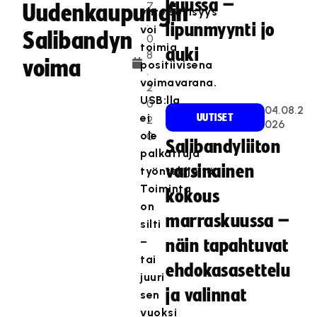
kuussa –
7
Uudenkaupungin
yhteisöllisyys
.
lipunmyynti jo
voi
Salibandyn
0
toimia
auki
8
voima
positiivisena
.
voimavarana.
2
USB:lla
0
04.08.2
ei
UUTISET
2
026
ole
0
Salibandyliiton
palkattuja
varsinainen
työntekijöitä.
Toiminta
kokous
on
marraskuussa –
silti
–
näin tapahtuvat
tai
ehdokasasettelu
juuri
ja valinnat
sen
vuoksi