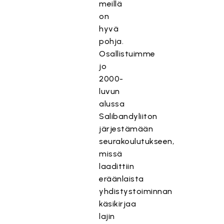
meillä
on
hyvä
pohja.
Osallistuimme
jo
2000-
luvun
alussa
Salibandyliiton
järjestämään
seurakoulutukseen,
missä
laadittiin
eräänlaista
yhdistystoiminnan
käsikirjaa
lajin