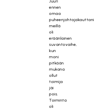
Juuri
ennen
omaa
puheenjohtajakauttani
meillä
oli
eräänlainen
suvantovaihe,
kun
moni
pitkään
mukana
ollut
toimija
jäi
pois.
Toiminta
oli