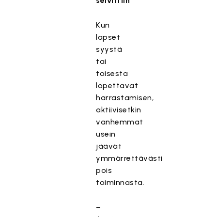
selvittiin
Kun
lapset
syystä
tai
toisesta
lopettavat
harrastamisen,
aktiivisetkin
vanhemmat
usein
jäävät
ymmärrettävästi
pois
toiminnasta.
–