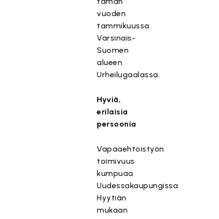
tämän
vuoden
tammikuussa
Varsinais-
Suomen
alueen
Urheilugaalassa.
Hyviä,
erilaisia
persoonia
Vapaaehtoistyön
toimivuus
kumpuaa
Uudessakaupungissa
Hyytiän
mukaan