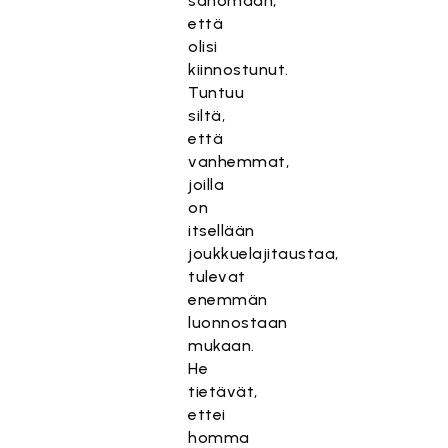
sanomaan,
että
olisi
kiinnostunut.
Tuntuu
siltä,
että
vanhemmat,
joilla
on
itsellään
joukkuelajitaustaa,
tulevat
enemmän
luonnostaan
mukaan.
He
tietävät,
ettei
homma