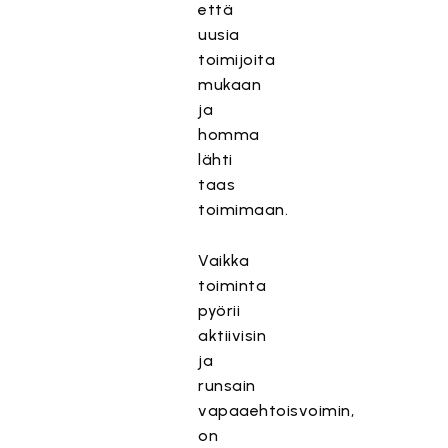
että
uusia
toimijoita
mukaan
ja
homma
lähti
taas
toimimaan.
Vaikka
toiminta
pyörii
aktiivisin
ja
runsain
vapaaehtoisvoimin,
on