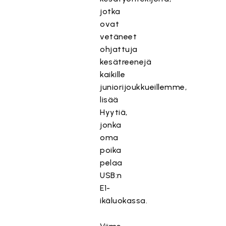
jotka
ovat
vetäneet
ohjattuja
kesätreenejä
kaikille
juniorijoukkueillemme,
lisää
Hyytiä,
jonka
oma
poika
pelaa
USB:n
E1-
ikäluokassa.