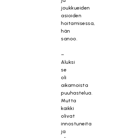
ja
joukkueiden
asioiden
hoitamisessa,
hän
sanoo.
–
Aluksi
se
oli
aikamoista
puuhastelua.
Mutta
kaikki
olivat
innostuneita
ja