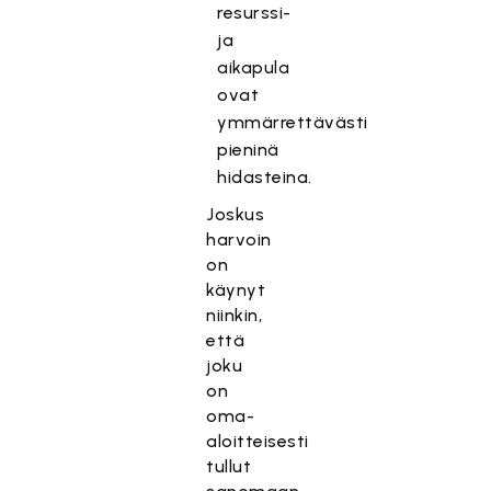
resurssi-
ja
aikapula
ovat
ymmärrettävästi
pieninä
hidasteina.
Joskus
harvoin
on
käynyt
niinkin,
että
joku
on
oma-
aloitteisesti
tullut