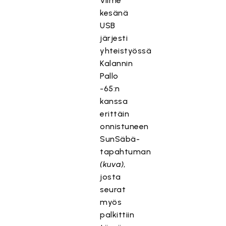
Viime
kesänä
USB
järjesti
yhteistyössä
Kalannin
Pallo
-65:n
kanssa
erittäin
onnistuneen
SunSäbä-
tapahtuman
(kuva)
,
josta
seurat
myös
palkittiin