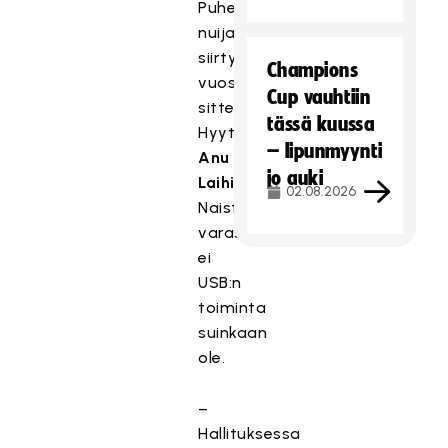
Puheenjohtajan
nuija
siirtyi
Champions
vuosi
Cup vauhtiin
sitten
tässä kuussa
Hyytiältä
– lipunmyynti
Anu
jo auki
Laihille
.
02.08.2026
Naisten
varassa
ei
USB:n
toiminta
suinkaan
ole.
–
Hallituksessa