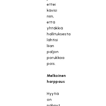
ettei
kävisi
niin,
että
yhtäkkiä
hallituksesta
lähtisi
liian
paljon
porukkaa
pois.
Melkoinen
harppaus
Hyytiä
on
nähnyt