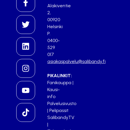
Alakiventie
2,
00920
Helsinki
P.
0400-
529
017
asiakaspalvelu@salibandy.fi
PIKALINKIT:
Fanikauppa
|
Kausi-
info
Palvelusivusto
|
Pelipassit
SalibandyTV
|