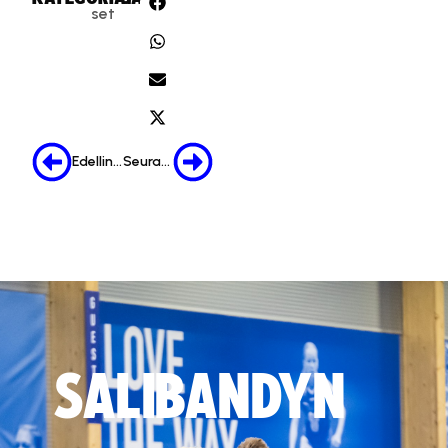
set
Edellinen
Seuraava
SALIBANDYN