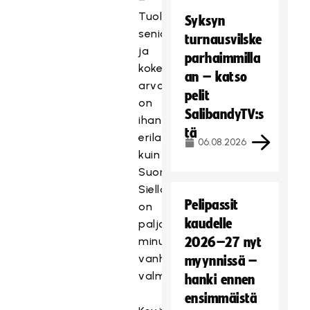
Tuollapäin
Syksyn
senioriteetin
turnausvilske
ja
parhaimmilla
kokemuksen
an – katso
arvostus
pelit
on
SalibandyTV:s
ihan
tä
erilaista
06.08.2026
kuin
Suomessa.
Siellä
Pelipassit
on
kaudelle
paljon
minuakin
2026–27 nyt
vanhempia
myynnissä –
valmentajia.
hanki ennen
ensimmäistä