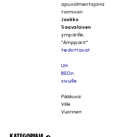
apuvalmentajana
toimivan
Jaakko
Saavalaisen
ympärille,
"Ampparit"
tiedottavat
.
UH
BEOn
sivuille
Pääkuva:
Ville
Vuorinen
Uuti
KATEGORIA:
JAA: