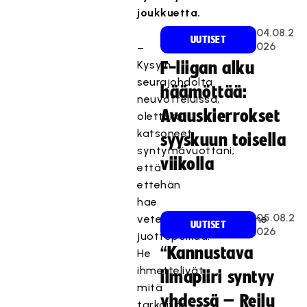
joukkuetta.
04.08.2
UUTISET
026
–
Kysyin
F-liigan alku
seurajohdolta
häämöttää:
neuvotteluissa,
Avauskierrokset
oletteko
katsoneet
syyskuun toisella
syntymävuottani;
viikolla
että
ettehän
hae
05.08.2
veteraanijoukkueellenne
UUTISET
026
juottopoikaa.
“Kannustava
He
ihmettelivät,
ilmapiiri syntyy
mitä
yhdessä – Reilu
tarkoitan.