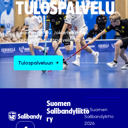
TULOSPALVELU
Jokainen ottelu. Jokainen maali.
Salibandyn tulospalvelussa.
Tulospalveluun
Suomen
© Suomen
Salibandyliitto
Salibandyliitto
ry
2026