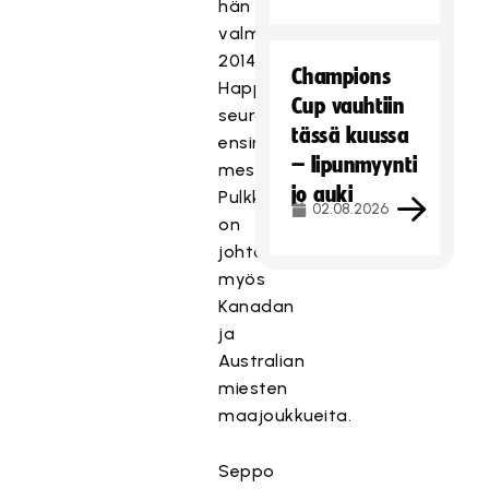
hän
valmensi
2014
Champions
Happeen
Cup vauhtiin
seuran
tässä kuussa
ensimmäiseen
– lipunmyynti
mestaruuteen.
jo auki
Pulkkinen
02.08.2026
on
johtanut
myös
Kanadan
ja
Australian
miesten
maajoukkueita.
Seppo