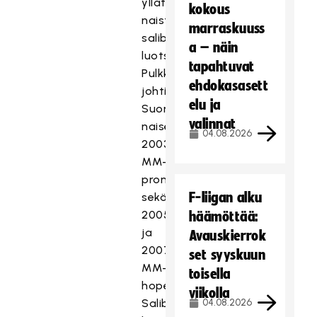
yllätysnimenä
kokous
naisten
marraskuuss
salibandymaajoukkueen
a – näin
luotsiksi.
tapahtuvat
Pulkkinen
ehdokasasett
johti
elu ja
Suomen
valinnat
naiset
04.08.2026
2003
MM-
pronssille
F-liigan alku
sekä
2005
häämöttää:
ja
Avauskierrok
2007
set syyskuun
MM-
toisella
hopealle.
viikolla
Salibandyliigassa
04.08.2026