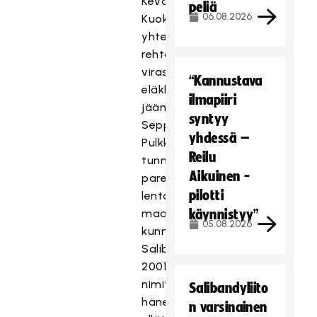
Keväällä
peliä
06.08.2026
Kuokkalan
yhteiskoulun
rehtorin
virasta
“Kannustava
eläkkeelle
ilmapiiri
jäänyt
syntyy
Seppo
yhdessä –
Pulkkinen
Reilu
tunnettiin
Aikuinen -
paremmin
pilotti
lentopallon
maajoukkuevalmentajana,
käynnistyy”
05.08.2026
kunnes
Salibandyliitto
2001
nimitti
Salibandyliito
hänet
n varsinainen