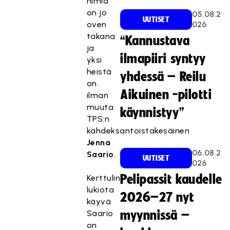
nimiä
on jo
05.08.2
UUTISET
oven
026
takana
“Kannustava
ja
ilmapiiri syntyy
yksi
heistä
yhdessä – Reilu
on
Aikuinen -pilotti
ilman
muuta
käynnistyy”
TPS:n
kahdeksantoistakesäinen
Jenna
06.08.2
Saario
.
UUTISET
026
Pelipassit kaudelle
Kerttulin
lukiota
2026–27 nyt
käyvä
Saario
myynnissä –
on