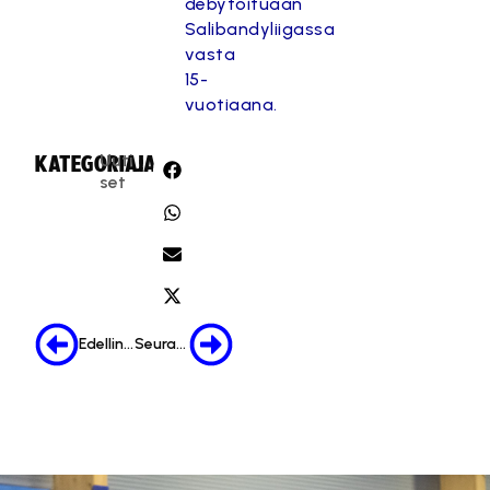
debytoituaan
Salibandyliigassa
vasta
15-
vuotiaana.
Uuti
KATEGORIA:
JAA:
set
Edellinen
Seuraava