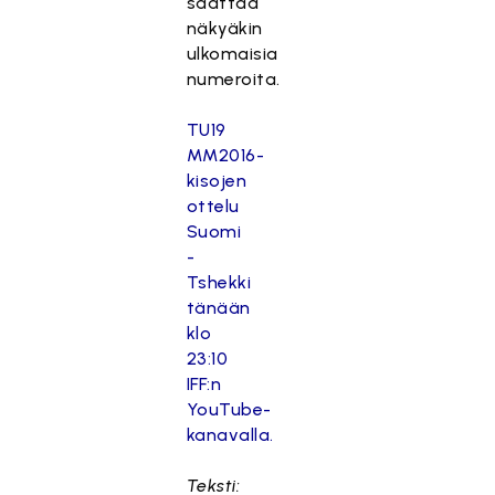
saattaa
näkyäkin
ulkomaisia
numeroita.
TU19
MM2016-
kisojen
ottelu
Suomi
-
Tshekki
tänään
klo
23:10
IFF:n
YouTube-
kanavalla.
Teksti: