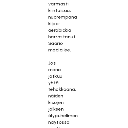
varmasti
kiintoisaa,
nuorempana
kilpa-
aerobickia
harrastanut
Saario
maalailee.
Jos
meno
jatkuu
yhtä
tehokkaana,
näiden
kisojen
jälkeen
älypuhelimen
näytössä