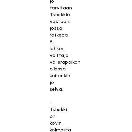
jo
tarvitaan
Tshekkiä
vastaan,
jossa
ratkeaa
B-
lohkon
voittaja
välieräpaikan
ollessa
kuitenkin
jo
selvä.
-
Tshekki
on
kovin
kolmesta