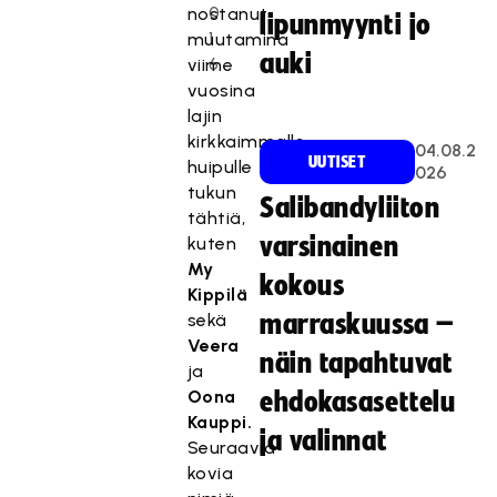
0
nostanut
lipunmyynti jo
1
muutamina
auki
6
viime
vuosina
lajin
kirkkaimmalle
04.08.2
UUTISET
huipulle
026
tukun
Salibandyliiton
tähtiä,
varsinainen
kuten
My
kokous
Kippilä
sekä
marraskuussa –
Veera
näin tapahtuvat
ja
Oona
ehdokasasettelu
Kauppi.
ja valinnat
Seuraavia
kovia