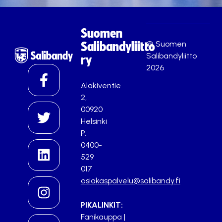
Suomen
© Suomen
Salibandyliitto
Salibandyliitto
ry
2026
Alakiventie
2,
00920
Helsinki
P.
0400-
529
017
asiakaspalvelu@salibandy.fi
PIKALINKIT:
Fanikauppa
|