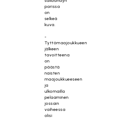
salibandyn
parissa
on
selkeä
kuva.
-
Tyttömaajoukkueen
jälkeen
tavoitteena
on
päästä
naisten
maajoukkueeseen
ja
ulkomailla
pelaaminen
jossain
vaiheessa
olisi