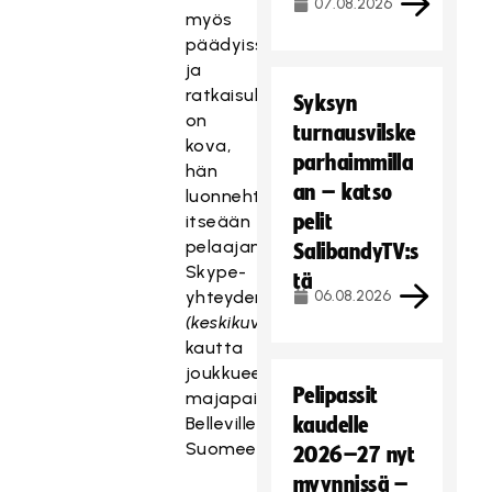
07.08.2026
myös
päädyissä
ja
ratkaisuhalu
Syksyn
on
turnausvilske
kova,
parhaimmilla
hän
an – katso
luonnehtii
pelit
itseään
pelaajana
SalibandyTV:s
Skype-
tä
yhteyden
06.08.2026
(keskikuvassa)
kautta
joukkueen
Pelipassit
majapaikasta
Bellevillestä
kaudelle
Suomeen.
2026–27 nyt
myynnissä –