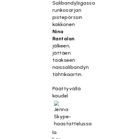
Salibandyliigassa
runkosarjan
pistepörssin
kakkonen
Nina
Rantalan
jälkeen,
jättäen
taakseen
naissalibandyn
tähtikaartin.
Päättyvällä
kaudel
la