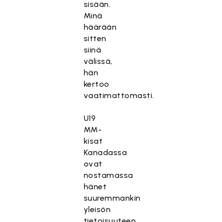
sisään.
Minä
häärään
sitten
siinä
välissä,
hän
kertoo
vaatimattomasti.
U19
MM-
kisat
Kanadassa
ovat
nostamassa
hänet
suuremmankin
yleisön
tietoisuuteen,