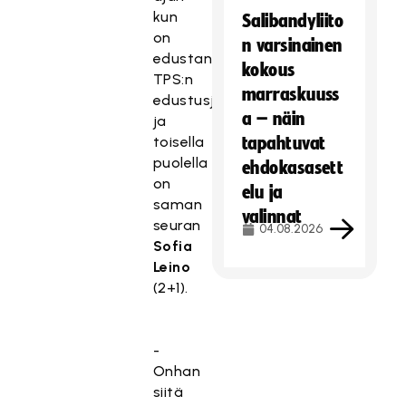
kun
Salibandyliito
on
n varsinainen
edustanut
kokous
TPS:n
marraskuuss
edustusjoukkuetta
a – näin
ja
toisella
tapahtuvat
puolella
ehdokasasett
on
elu ja
saman
valinnat
seuran
04.08.2026
Sofia
Leino
(2+1).
-
Onhan
siitä