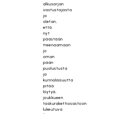
alkusarjan
vastustajasta
ja
oletan,
että
nyt
päästään
treenaamaan
jo
oman
pään
puolustusta
ja
kurinalaisuutta
pitää
löytyä,
joukkueen
taskurakettiosastoon
lukeutuva