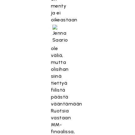
menty
ja ei
oikeastaan
ole
väliä,
mutta
olisihan
siinä
tiettyä
fiilistä
päästä
vääntämään
Ruotsia
vastaan
MM-
finaalissa,