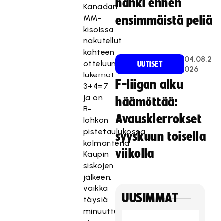
hanki ennen
Kanadan
MM-
ensimmäistä peliä
kisoissa
nakutellut
kahteen
04.08.2
otteluun
UUTISET
026
lukemat
F-liigan alku
3+4=7
ja on
häämöttää:
B-
Avauskierrokset
lohkon
pistetaulukossa
syyskuun toisella
kolmantena
viikolla
Kaupin
siskojen
jälkeen,
vaikka
UUSIMMAT
täysiä
minuutteja