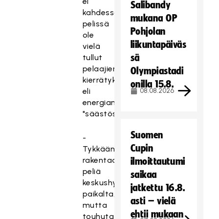
ei
Salibandy
kahdessa
mukana OP
pelissä
Pohjolan
ole
liikuntapäiväs
vielä
sä
tullut
pelaajien
Olympiastadi
kierrätyksestä
onilla 15.8.
eli
08.08.2026
energian
"säästösyistä".
Suomen
-
Cupin
Tykkään
rakentaa
ilmoittautumi
peliä
saikaa
keskushyökkääjän
jatkettu 16.8.
paikalta,
asti – vielä
mutta
ehtii mukaan
touhuta