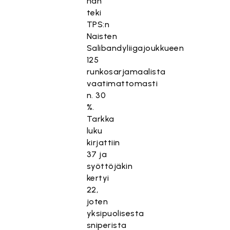
hän
teki
TPS:n
Naisten
Salibandyliigajoukkueen
125
runkosarjamaalista
vaatimattomasti
n. 30
%.
Tarkka
luku
kirjattiin
37 ja
syöttöjäkin
kertyi
22,
joten
yksipuolisesta
sniperista