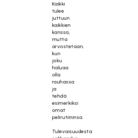
Kaikki
tulee
juttuun
kaikkien
kanssa,
mutta
arvostetaan,
kun
joku
haluaa
olla
rauhassa
ja
tehdä
esimerkiksi
omat
pelirutiininsa.
Tulevaisuudesta