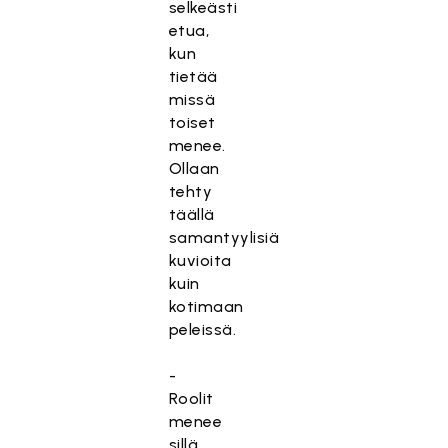
selkeästi
etua,
kun
tietää
missä
toiset
menee.
Ollaan
tehty
täällä
samantyylisiä
kuvioita
kuin
kotimaan
peleissä.
-
Roolit
menee
sillä