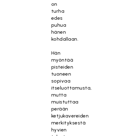
on
turha
edes
puhua
hänen
kohdallaan.
Hän
myöntää
pisteiden
tuoneen
sopivaa
itseluottamusta,
mutta
muistuttaa
perään
ketjukavereiden
merkityksestä
hyvien