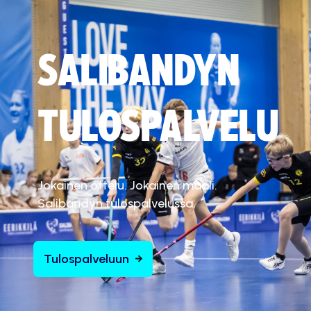
SALIBANDYN
TULOSPALVELU
Jokainen ottelu. Jokainen maali.
Salibandyn tulospalvelussa.
Tulospalveluun