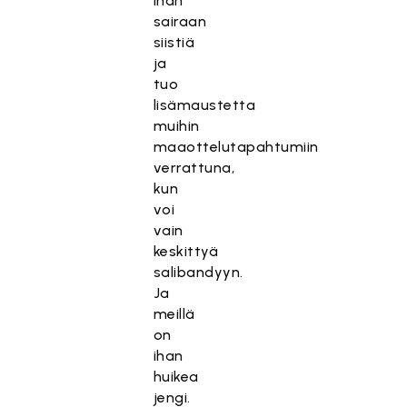
ihan
sairaan
siistiä
ja
tuo
lisämaustetta
muihin
maaottelutapahtumiin
verrattuna,
kun
voi
vain
keskittyä
salibandyyn.
Ja
meillä
on
ihan
huikea
jengi.