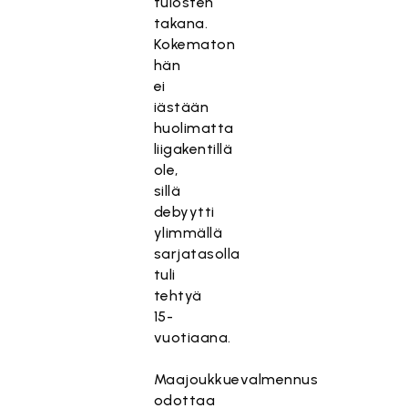
tulosten
takana.
Kokematon
hän
ei
iästään
huolimatta
liigakentillä
ole,
sillä
debyytti
ylimmällä
sarjatasolla
tuli
tehtyä
15-
vuotiaana.
Maajoukkuevalmennus
odottaa