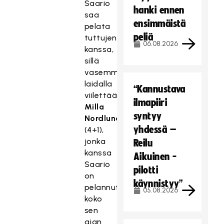
Saario
hanki ennen
saa
ensimmäistä
pelata
peliä
tuttujen
06.08.2026
kanssa,
sillä
vasemmalla
laidalla
“Kannustava
viilettää
ilmapiiri
Milla
syntyy
Nordlund
yhdessä –
(4+1),
jonka
Reilu
kanssa
Aikuinen -
Saario
pilotti
on
käynnistyy”
pelannut
05.08.2026
koko
sen
ajan