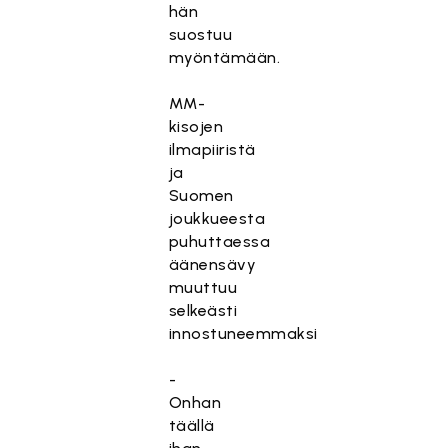
hän
suostuu
myöntämään.
MM-
kisojen
ilmapiiristä
ja
Suomen
joukkueesta
puhuttaessa
äänensävy
muuttuu
selkeästi
innostuneemmaksi
-
Onhan
täällä