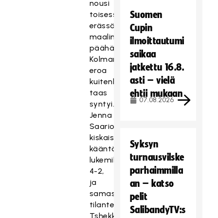
nousi
Suomen
toisessa
erässä
Cupin
maalin
ilmoittautumi
päähän.
saikaa
Kolmannessa
jatkettu 16.8.
eroa
asti – vielä
kuitenkin
taas
ehtii mukaan
07.08.2026
syntyi.
Jenna
Saario
kiskaisi
Syksyn
kääntölaukauksella
turnausvilske
lukemiksi
parhaimmilla
4-2,
ja
an – katso
samassa
pelit
tilanteessa
SalibandyTV:s
Tshekki