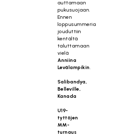
auttamaan
pukusuojaan.
Ennen
loppusummeria
jouduttiin
kentältä
taluttamaan
vielä
Anniina
Levälampikin
.
Salibandya,
Belleville,
Kanada
U19-
tyttöjen
MM-
turnaus