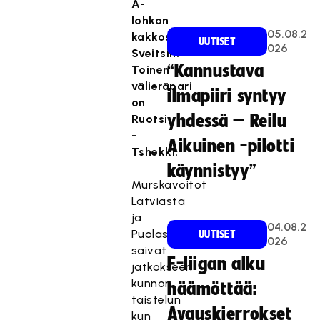
A-
lohkon
05.08.2
kakkosen
UUTISET
026
Sveitsin.
“Kannustava
Toinen
välieräpari
ilmapiiri syntyy
on
yhdessä – Reilu
Ruotsi
-
Aikuinen -pilotti
Tshekki.
käynnistyy”
Murskavoitot
Latviasta
ja
04.08.2
Puolasta
UUTISET
026
saivat
F-liigan alku
jatkokseen
kunnon
häämöttää:
taistelun
Avauskierrokset
kun