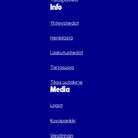
Info
Yhteystiedot
Henkilöstö
Laskutustiedot
Tietosuoja
Tilaa uutiskirje
Media
Logot
Kuvapankki
Viestinnän