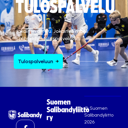
TULOSPALVELU
Jokainen ottelu. Jokainen maali.
Salibandyn tulospalvelussa.
Tulospalveluun
Suomen
© Suomen
Salibandyliitto
Salibandyliitto
ry
2026