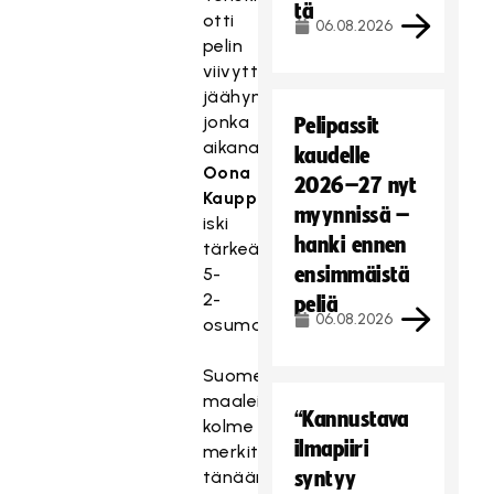
tä
otti
06.08.2026
pelin
viivyttämisestä
jäähyn,
jonka
Pelipassit
aikana
kaudelle
Oona
2026–27 nyt
Kauppi
myynnissä –
iski
hanki ennen
tärkeän
ensimmäistä
5-
2-
peliä
06.08.2026
osuman.
Suomen
maaleista
“Kannustava
kolme
ilmapiiri
merkittiin
tänään
syntyy