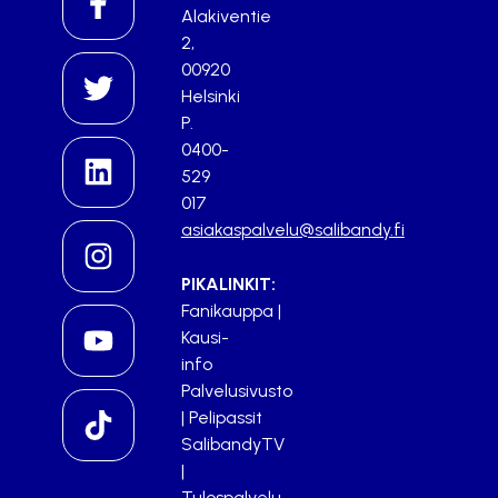
Alakiventie
2,
00920
Helsinki
P.
0400-
529
017
asiakaspalvelu@salibandy.fi
PIKALINKIT:
Fanikauppa
|
Kausi-
info
Palvelusivusto
|
Pelipassit
SalibandyTV
|
Tulospalvelu