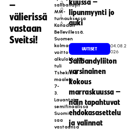
kuussa –
2
–
salibandyn
0
lipunmyynti jo
MM-
välierissä
1
turnauksessa
auki
6
Kanadan
vastaan
Bellevillessä.
Sveitsi!
Suomen
kolmas
04.08.2
UUTISET
026
voitto
alkulohkosta
Salibandyliiton
tuli
varsinainen
Tshekistä
maalein
kokous
7-
marraskuussa –
3.
Lauantain
näin tapahtuvat
semifinaalissa
ehdokasasettelu
Suomi
saa
ja valinnat
vastaansa