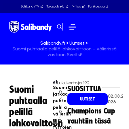
SalibandyTV
Tulospalvelu
F-liiga
Fanikauppa
Salibandy.fi
Uutiset
Suomi puhtaalla pelillä lohkovoittoon – välierissä
vastaan Sveitsi!
Lukukertoja:
192
Suomi
Suomi
SUOSITTUA
0
jatkaa
02.08.2
puhtaalla
7
UUTISET
puhtaalla
026
.
pelillä
pelillä
Champions Cup
0
välieriin
5
vauhtiin tässä
U19-
lohkovoittoon
.
tyttöjen