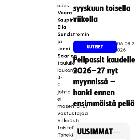
edes
syyskuun toisella
Veera
viikolla
Kaupin
,
Ella
Sundströmin
ja
06.08.2
UUTISET
Jenni
026
Saarion
Pelipassit kaudelle
taululle
2026–27 nyt
laukoma
3-
myynnissä –
0-
hanki ennen
johto
ei
ensimmäistä peliä
masentanut
vastustajaa.
Sitkeästi
taistellut
UUSIMMAT
Tshekki