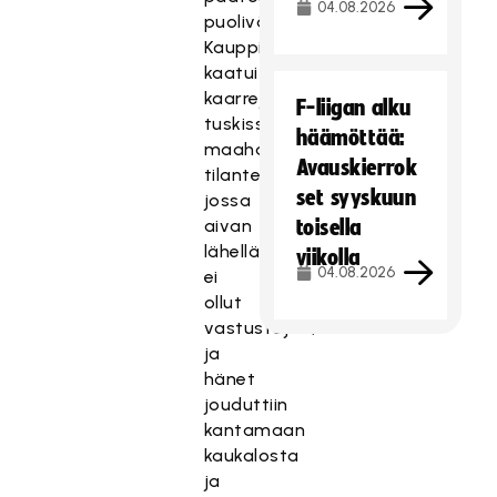
04.08.2026
puolivälissä.
Kauppi
kaatui
kaarrejuoksusta
F-liigan alku
tuskissaan
häämöttää:
maahan
Avauskierrok
tilanteessa,
set syyskuun
jossa
aivan
toisella
lähellä
viikolla
04.08.2026
ei
ollut
vastustajaa,
ja
hänet
jouduttiin
kantamaan
kaukalosta
ja