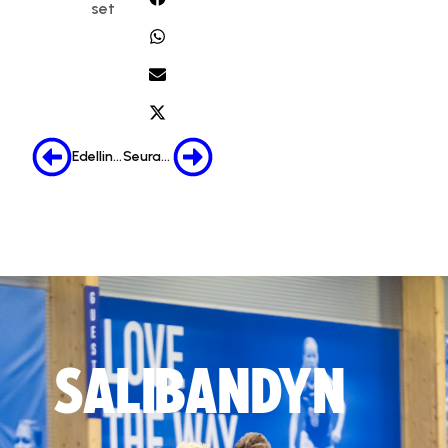
set
Edellinen
Seuraava
SALIBANDYN