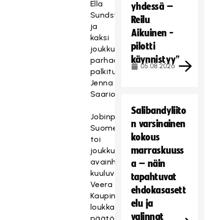
Ella
yhdessä –
Sundströmille
Reilu
ja
Aikuinen -
kaksi
pilotti
joukkueemme
käynnistyy”
parhaana
05.08.2026
palkitulle
Jenna
Saariolle.
Salibandyliito
Jobinpostia
n varsinainen
Suomelle
kokous
toi
marraskuuss
joukkueen
avainhyökkääjiin
a – näin
kuuluvan
tapahtuvat
Veera
ehdokasasett
Kaupin
elu ja
loukkaantuminen
valinnat
päätöserän