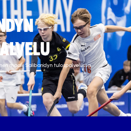
NDYN
ALVELU
inen maali. Salibandyn tulospalvelussa.