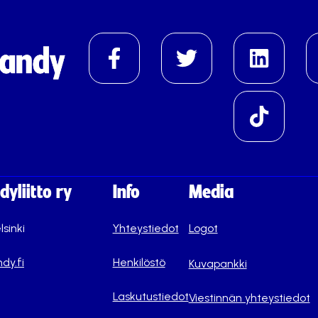
yliitto ry
Info
Media
lsinki
Yhteystiedot
Logot
dy.fi
Henkilöstö
Kuvapankki
Laskutustiedot
Viestinnän yhteystiedot