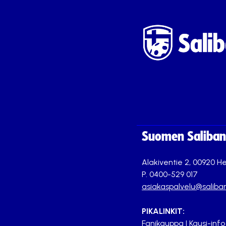
Suomen Saliband
Alakiventie 2, 00920 He
P. 0400-529 017
asiakaspalvelu@saliban
PIKALINKIT:
Fanikauppa
|
Kausi-info