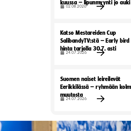
kuussa – lipunmyynti jo auki
02.08.2026
Katso Mestareiden Cup
SalibandyTV:stä – Early bird
hinta tarjolla 30.7. asti
24.07.2026
Suomen naiset leireilevät
Eerikkilässä – ryhmään kol
muutosta
24.07.2026