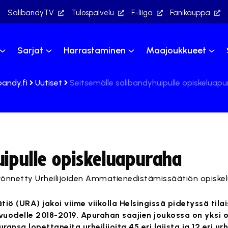
SalibandyTV
Tulospalvelu
F-liiga
Fanikauppa
Sarjat
Harrastaminen
Maajoukkueet
bandy.fi
Uutiset
Seitsemälle salibandyhuipulle opiskeluap
uipulle opiskeluapuraha
yönnetty Urheilijoiden Ammatienedistämissäätiön opiske
iö (URA) jakoi viime viikolla Helsingissä pidetyssä til
uvuodelle 2018-2019. Apurahan saajien joukossa on yksi 
ansa lopettaneita urheilijoita 45 eri lajista ja 12 eri u