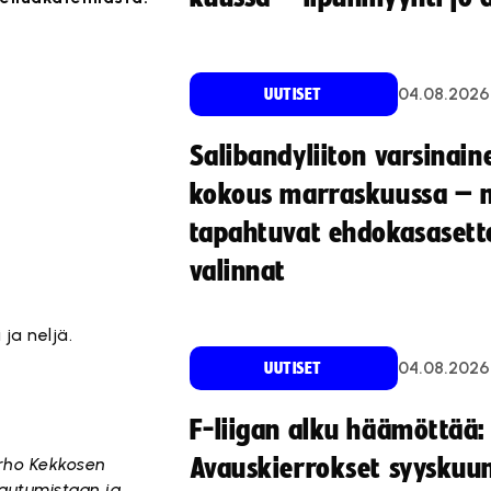
04.08.2026
UUTISET
Salibandyliiton varsinain
kokous marraskuussa – 
tapahtuvat ehdokasasette
valinnat
ja neljä.
04.08.2026
UUTISET
F-liigan alku häämöttää:
Urho Kekkosen
Avauskierrokset syyskuu
tautumistaan ja