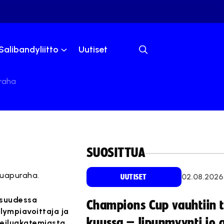
Salibandyliitto
Uutiset
uraha
SUOSITTUA
luapuraha.
02.08.2026
UUTISET
aisuudessa
Champions Cup vauhtiin 
olympiavoittaja ja
kuussa – lipunmyynti jo 
rheiluakatemiasta.