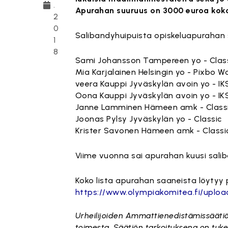
.
Apurahan suuruus on 3000 euroa koko
2
0
Salibandyhuipuista opiskeluapurahan 
1
8
Sami Johansson Tampereen yo - Clas
Mia Karjalainen Helsingin yo - Pixbo W
veera Kauppi Jyväskylän avoin yo - I
Oona Kauppi Jyväskylän avoin yo - I
Janne Lamminen Hämeen amk - Class
Joonas Pylsy Jyväskylän yo - Classic
Krister Savonen Hämeen amk - Classi
Viime vuonna sai apurahan kuusi saliba
Koko lista apurahan saaneista löytyy
https://www.olympiakomitea.fi/uploa
Urheilijoiden Ammattienedistämissäätiö 
toimesta. Säätiön tarkoituksena on tuke