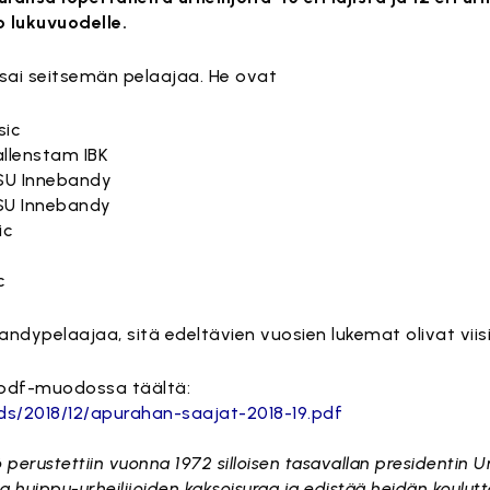
 lukuvuodelle.
sai seitsemän pelaajaa. He ovat
sic
allenstam IBK
KSU Innebandy
KSU Innebandy
ic
c
ndypelaajaa, sitä edeltävien vuosien lukemat olivat viisi 
 pdf-muodossa täältä:
ds/2018/12/apurahan-saajat-2018-19.pdf
perustettiin vuonna 1972 silloisen tasavallan presidentin 
a huippu-urheilijoiden kaksoisuraa ja edistää heidän koulut