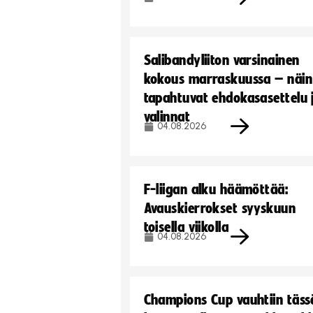
Salibandyliiton varsinainen
kokous marraskuussa – näin
tapahtuvat ehdokasasettelu 
valinnat
04.08.2026
F-liigan alku häämöttää:
Avauskierrokset syyskuun
toisella viikolla
04.08.2026
Champions Cup vauhtiin täss