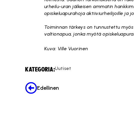
urheilu-uran jälkeisen ammatin hankkimi
opiskeluapurahoja aktiiviurheilijoille ja jo
Toiminnan tärkeys on tunnustettu myös 
valtionapua, jonka myötä opiskeluapur
Kuva: Ville Vuorinen
Uutiset
KATEGORIA:
Edellinen