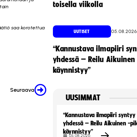
toisella viikolla
tain
äätiö saa korotettua
05.08.2026
UUTISET
“Kannustava ilmapiiri sy
yhdessä – Reilu Aikuinen 
käynnistyy”
Seuraava
UUSIMMAT
“Kannustava ilmapiiri syntyy
yhdessä – Reilu Aikuinen -pil
käynnistyy”
05.08.2026