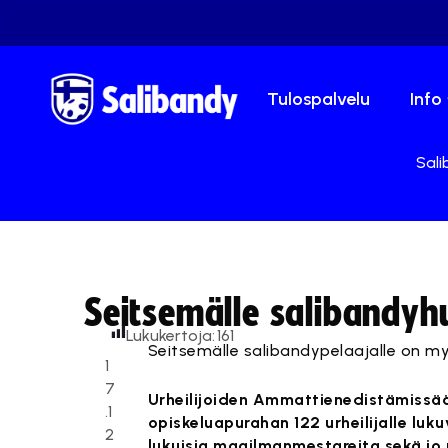
Tulospalvelu
Info
Sali
Seitsemälle salibandyh
Lukukertoja:
161
Seitsemälle salibandypelaajalle on m
1
7
Urheilijoiden Ammattienedistämissäät
.1
opiskeluapurahan 122 urheilijalle luk
2
lukuisia maailmanmestareita sekä jo ur