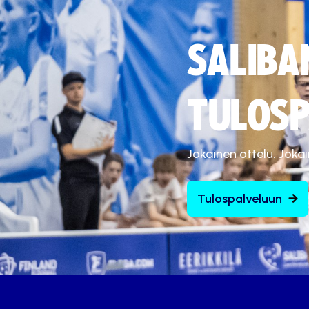
SALIBA
TULOSP
Jokainen ottelu. Joka
Tulospalveluun