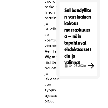
vuorollaan
ratkaisua
Salibandyliito
ilman
n varsinainen
maalivahtia,
kokous
ja
SPV:lle
marraskuuss
se
a – näin
kostautui
tapahtuvat
vieraiden
ehdokasasett
Vertti
elu ja
Wigrenin
valinnat
riistäessä
04.08.2026
pallon
ja
iskiessä
sen
tyhjiin
ajassa
63.55.