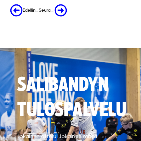
Edellinen
Seuraava
SALIBANDYN
TULOSPALVELU
Jokainen ottelu. Jokainen maali.