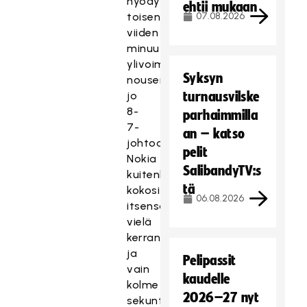
hyödynsi
ehtii mukaan
toisen
07.08.2026
viiden
minuutin
ylivoimansa
Syksyn
nousemalla
jo
turnausvilske
8-
parhaimmilla
7-
an – katso
johtoon.
pelit
Nokia
SalibandyTV:s
kuitenkin
tä
kokosi
06.08.2026
itsensä
vielä
kerran,
ja
Pelipassit
vain
kaudelle
kolme
2026–27 nyt
sekuntia