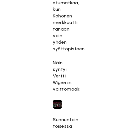
etumatkaa,
e
kun
s
Kohonen
t
merkkautti
e
tänään
t
vain
t
yhden
y
syöttöpisteen.
,
k
Näin
o
syntyi
s
Vertti
k
Wigrenin
a
voittomaali:
s
e
v
a
a
Sunnuntain
t
toisessa