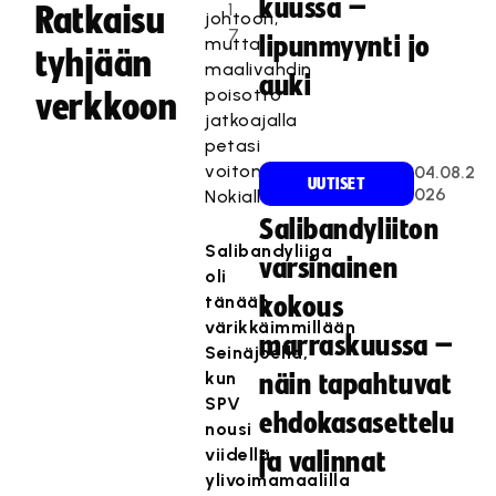
kuussa –
1
Ratkaisu
johtoon,
7
lipunmyynti jo
mutta
tyhjään
maalivahdin
auki
poisotto
verkkoon
jatkoajalla
petasi
voiton
04.08.2
UUTISET
026
Nokialle.
Salibandyliiton
Salibandyliiga
varsinainen
oli
tänään
kokous
värikkäimmillään
marraskuussa –
Seinäjoella,
kun
näin tapahtuvat
SPV
ehdokasasettelu
nousi
viidellä
ja valinnat
ylivoimamaalilla