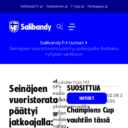
SalibandyTV
Tulospalvelu
F-liiga
Fanikauppa
Salibandy.fi
Uutiset
Seinäjoen vuoristorata päättyi jatkoajalla: Ratkaisu
tyhjään verkkoon
Lukukertoja:
143
Seinäjoen
SPV
SUOSITTUA
2
nousi
02.08.2
vuoristorata
6
UUTISET
viidellä
026
.1
ylivoimamaalilla
päättyi
Champions Cup
1.
neljän
2
vauhtiin tässä
maalin
jatkoajalla:
0
takaa