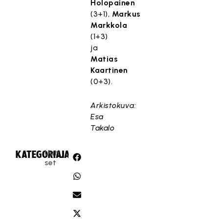
Holopainen
t
(3+1),
Markus
ä
Markkola
.
(1+3)
ja
Hyväksy markkinointievästeet
Matias
Kaartinen
(0+3).
Arkistokuva:
Esa
Takalo
Uuti
KATEGORIA:
JAA:
set