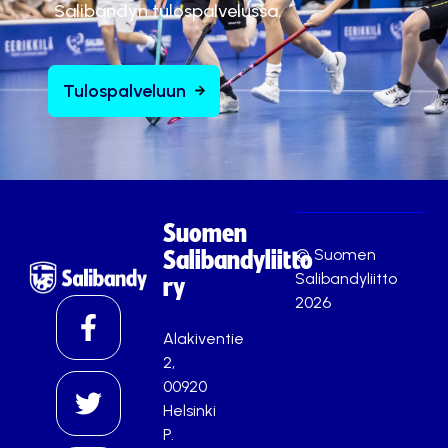
Salibandyn tulospalvelussa.
Tulospalveluun
Suomen
© Suomen
Salibandyliitto
Salibandyliitto
ry
2026
Alakiventie
2,
00920
Helsinki
P.