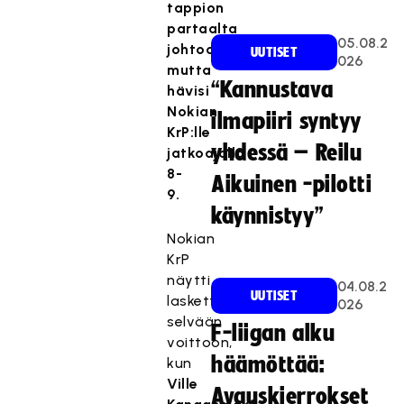
tappion
partaalta
05.08.2
johtoon
UUTISET
026
mutta
“Kannustava
hävisi
Nokian
ilmapiiri syntyy
KrP:lle
yhdessä – Reilu
jatkoajalla
8-
Aikuinen -pilotti
9.
käynnistyy”
Nokian
KrP
näytti
04.08.2
UUTISET
laskettelevan
026
selvään
F-liigan alku
voittoon,
häämöttää:
kun
Ville
Avauskierrokset