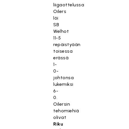
ii
liigaottelussa
m
Oilers
a
löi
r
SB
k
Welhot
k
11-5
i
repäistyään
n
toisessa
o
erässä
i
1-
n
0-
t
johtonsa
i
lukemiksi
e
6-
v
0.
ä
Oilersin
s
tehomiehiä
t
olivat
e
Riku
i