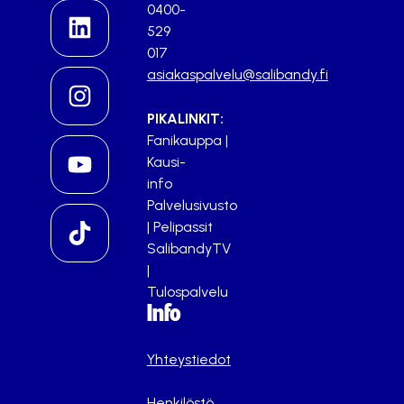
0400-
529
017
asiakaspalvelu@salibandy.fi
PIKALINKIT:
Fanikauppa
|
Kausi-
info
Palvelusivusto
|
Pelipassit
SalibandyTV
|
Tulospalvelu
Info
Yhteystiedot
Henkilöstö