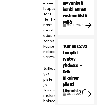
myynnissä –
ennen
loppusummeria
hanki ennen
Joni
ensimmäistä
Henttonen
peliä
nosti
06.08.2026
maalin
edestä
tasoituksen
“Kannustava
kuudella
neljää
ilmapiiri
vastaan.
syntyy
yhdessä –
Jatkoajalla
Reilu
yksi
Aikuinen -
piste
pilotti
jo
taskussa
käynnistyy”
05.08.2026
molemmat
hakivat