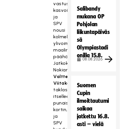
vastustajan
Salibandy
kasvoihin,
mukana OP
ja
SPV
Pohjolan
nousi
liikuntapäiväs
kolmella
sä
ylivoimaosumalla
Olympiastadi
maalin
onilla 15.8.
päähän.
08.08.2026
Jatkoksi
Nokian
Valtteri
Viitakoski
Suomen
taklasi
Cupin
itselleen
ilmoittautumi
punaisen
saikaa
kortin,
jatkettu 16.8.
ja
SPV
asti – vielä