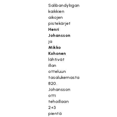
Salibandyliigan
kaikkien
aikojen
pistekärjet
Henri
Johansson
ja
T
Mikko
ä
Kohonen
m
lähtivät
ä
illan
s
otteluun
i
tasalukemasta
s
820.
ä
Johansson
l
otti
t
tehoillaan
ö
2+3
o
pientä
n