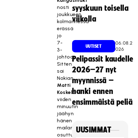
Kangasmäki
syyskuun toisella
nosti
joukkueen
viikolla
kolmannessa
erässä
jo
7-
06.08.2
UUTISET
026
3-
johtoon.
Pelipassit kaudelle
Sitten
2026–27 nyt
sai
Nokian
myynnissä –
Matti
hanki ennen
Koskela
viiden
ensimmäistä peliä
minuutin
jäähyn
hänen
mailansa
UUSIMMAT
osuttua