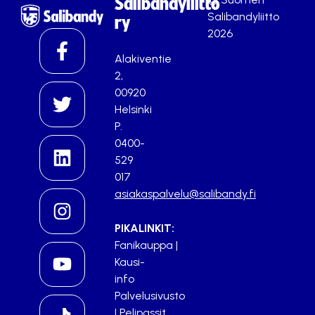
Salibandyliitto
Salibandyliitto
ry
2026
Alakiventie
2,
00920
Helsinki
P.
0400-
529
017
asiakaspalvelu@salibandy.fi
PIKALINKIT:
Fanikauppa
|
Kausi-
info
Palvelusivusto
|
Pelipassit