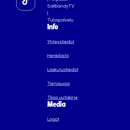
SalibandyTV
|
Tulospalvelu
Info
Yhteystiedot
Henkilöstö
Laskutustiedot
Tietosuoja
Tilaa uutiskirje
Media
Logot