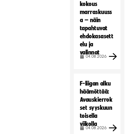
kokous
marraskuuss
a – näin
tapahtuvat
ehdokasasett
elu ja
valinnat
04.08.2026
F-liigan alku
häämöttää:
Avauskierrok
set syyskuun
toisella
viikolla
04.08.2026