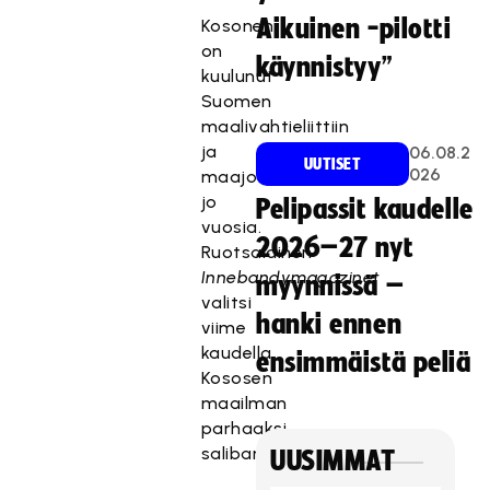
Aikuinen -pilotti
Kosonen
on
käynnistyy”
kuulunut
Suomen
maalivahtieliittiin
ja
06.08.2
UUTISET
026
maajoukkuemiehistöön
jo
Pelipassit kaudelle
vuosia.
2026–27 nyt
Ruotsalainen
Innebandymagazinet
myynnissä –
valitsi
hanki ennen
viime
kaudella
ensimmäistä peliä
Kososen
maailman
parhaaksi
salibandypelaajaksi.
UUSIMMAT