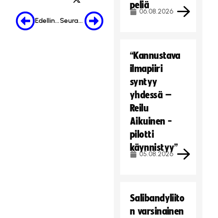
peliä
06.08.2026
Edellinen
Seuraava
“Kannustava
ilmapiiri
syntyy
yhdessä –
Reilu
Aikuinen -
pilotti
käynnistyy”
05.08.2026
Salibandyliito
n varsinainen