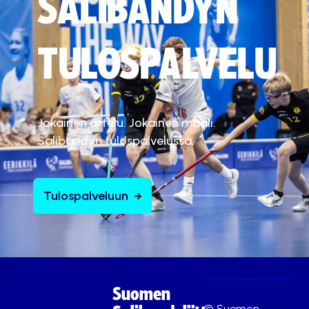
SALIBANDYN
TULOSPALVELU
Jokainen ottelu. Jokainen maali.
Salibandyn tulospalvelussa.
Tulospalveluun
Suomen
© Suomen