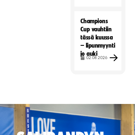
Champions
Cup vauhtiin
tässä kuussa
– lipunmyynti
jo auki
02.08.2026