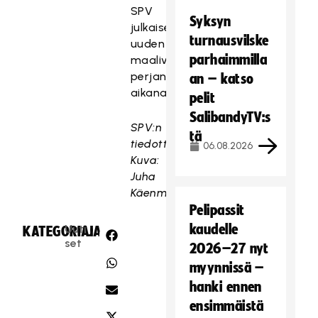
SPV
Syksyn
julkaisee
turnausvilske
uuden
parhaimmilla
maalivahtisopimuksen
perjantain
an – katso
aikana.
pelit
SalibandyTV:s
SPV:n
tä
tiedotteesta
06.08.2026
Kuva:
Juha
Käenmäki
Pelipassit
kaudelle
Uuti
KATEGORIA:
JAA:
set
2026–27 nyt
myynnissä –
hanki ennen
ensimmäistä