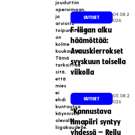
jouduttiin
operoimaan,
04.08.2
ja
UUTISET
026
arvioitu
F-liigan alku
toipumisaika
on
häämöttää:
kolme
Avauskierrokset
kuukautta.
Tämä
syyskuun toisella
tarkoittaa
viikolla
sitä,
että
mies
ei
05.08.2
UUTISET
ehdi
026
kuntoutua
“Kannustava
käynnissä
olevalle
ilmapiiri syntyy
liigakaudelle.
yhdessä – Reilu