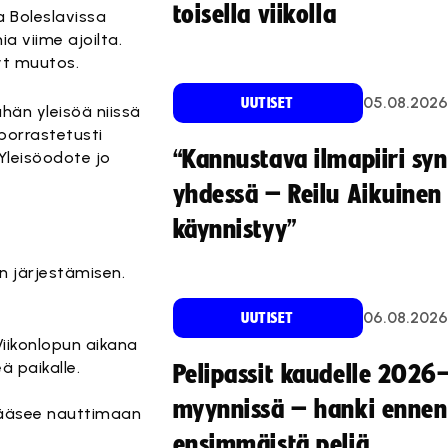
toisella viikolla
 Boleslavissa
a viime ajoilta.
yt muutos.
05.08.2026
UUTISET
ähän yleisöä niissä
porrastetusti
“Kannustava ilmapiiri sy
Yleisöodote jo
yhdessä – Reilu Aikuinen 
käynnistyy”
n järjestämisen.
06.08.2026
UUTISET
Viikonlopun aikana
ä paikalle.
Pelipassit kaudelle 2026
myynnissä – hanki ennen
 pääsee nauttimaan
ensimmäistä peliä