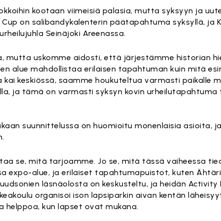
okkoihin kootaan viimeisiä palasia, mutta syksyyn ja uut
Cup on salibandykalenterin päätapahtuma syksyllä, ja 
 urheilujuhla Seinäjoki Areenassa.
ulta, mutta uskomme aidosti, että järjestämme historian
nen alue mahdollistaa erilaisen tapahtuman kuin mitä esi
tta kai keskiössä, saamme houkuteltua varmasti paikalle 
la, ja tämä on varmasti syksyn kovin urheilutapahtuma tä
an suunnittelussa on huomioitu monenlaisia asioita, ja 
.
staa se, mitä tarjoamme. Jo se, mitä tässä vaiheessa ti
a expo-alue, ja erilaiset tapahtumapuistot, kuten Ähtär
Duudsonien läsnäolosta on keskusteltu, ja heidän Activity
koulu organisoi ison lapsiparkin aivan kentän läheisyytee
ina helppoa, kun lapset ovat mukana.