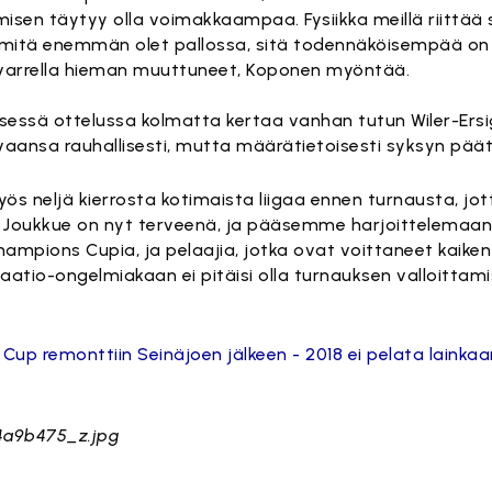
sen täytyy olla voimakkaampaa. Fysiikka meillä riittää si
 mitä enemmän olet pallossa, sitä todennäköisempää on v
n varrella hieman muuttuneet, Koponen myöntää.
ssä ottelussa kolmatta kertaa vanhan tutun Wiler-Ersig
ivaansa rauhallisesti, mutta määrätietoisesti syksyn pä
 neljä kierrosta kotimaista liigaa ennen turnausta, j
Joukkue on nyt terveenä, ja pääsemme harjoittelemaan h
Champions Cupia, ja pelaajia, jotka ovat voittaneet kaike
atio-ongelmiakaan ei pitäisi olla turnauksen valloittamis
p remonttiin Seinäjoen jälkeen - 2018 ei pelata lainkaa