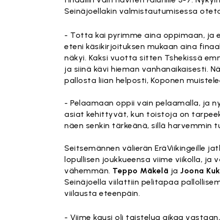
Seinäjoellakin valmistautumisessa otet
- Totta kai pyrimme aina oppimaan, ja e
eteni käsikirjoituksen mukaan aina finaal
näkyi. Kaksi vuotta sitten Tshekissä em
ja siinä kävi hieman vanhanaikaisesti. Näy
pallosta liian helposti, Koponen muistele
- Pelaamaan oppii vain pelaamalla, ja n
asiat kehittyvät, kun toistoja on tarpee
näen senkin tärkeänä, sillä harvemmin t
Seitsemännen välierän EräViikingeille ja
lopullisen joukkueensa viime viikolla, 
vähemmän.
Teppo Mäkelä
ja
Joona Ku
Seinäjoella viilattiin pelitapaa pallol
viilausta eteenpäin.
- Viime kausi oli taistelua aikaa vastaa