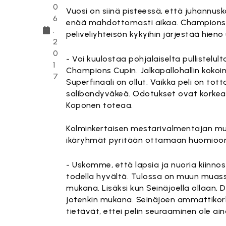
0
Vuosi on siinä pisteessä, että juhannusk
6
enää mahdottomasti aikaa. Champions 
.
peliveliyhteisön kykyihin järjestää hieno
2
0
- Voi kuulostaa pohjalaiselta pullistel
1
Champions Cupin. Jalkapallohallin kokoi
7
Superfinaali on ollut. Vaikka peli on to
salibandyväkeä. Odotukset ovat korkeal
Koponen toteaa.
Kolminkertaisen mestarivalmentajan muka
ikäryhmät pyritään ottamaan huomioon
- Uskomme, että lapsia ja nuoria kiinno
todella hyvältä. Tulossa on muun muass
mukana. Lisäksi kun Seinäjoella ollaan, 
jotenkin mukana. Seinäjoen ammattikorkea
tietävät, ettei pelin seuraaminen ole a