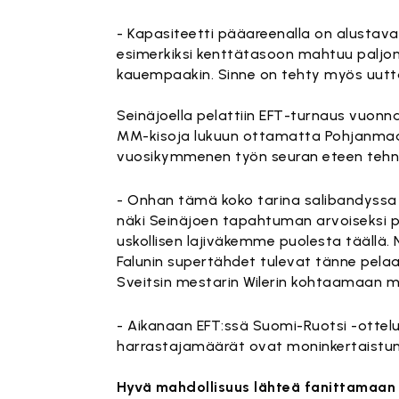
- Kapasiteetti pääareenalla on alustava
esimerkiksi kenttätasoon mahtuu paljon t
kauempaakin. Sinne on tehty myös uutt
Seinäjoella pelattiin EFT-turnaus vuonna
MM-kisoja lukuun ottamatta Pohjanmaan.
vuosikymmenen työn seuran eteen tehn
- Onhan tämä koko tarina salibandyssa oll
näki Seinäjoen tapahtuman arvoiseksi pa
uskollisen lajiväkemme puolesta täällä.
Falunin supertähdet tulevat tänne pelaa
Sveitsin mestarin Wilerin kohtaamaan me
- Aikanaan EFT:ssä Suomi-Ruotsi -otteluss
harrastajamäärät ovat moninkertaistunee
Hyvä mahdollisuus lähteä fanittamaan