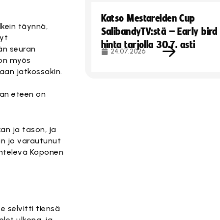
Katso Mestareiden Cup
lkein täynnä,
SalibandyTV:stä – Early bird
yt
hinta tarjolla 30.7. asti
dän seuran
24.07.2026
 on myös
aan jatkossakin.
ran eteen on
n ja tason, ja
kin jo varautunut
entelevä Koponen
 selvitti tiensä
olet ulkona, ja