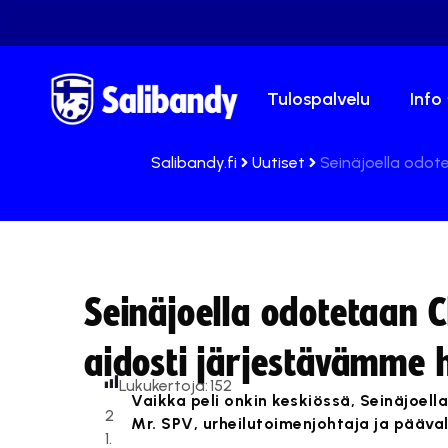
Tulospalvelu
Info
Salibandy.fi
Uutiset
Seinäjoella odot
Seinäjoella odotetaan 
aidosti järjestävämme 
Lukukertoja:
152
Vaikka peli onkin keskiössä, Seinäjoel
2
Mr. SPV, urheilutoimenjohtaja ja pä
1.