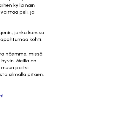
ihen kyllä näin
oittaa peli, ja
enin, jonka kanssa
ätapahtumaa kohti.
otta näemme, missä
yvin. Meillä on
n muun paitsi
ta silmällä pitäen,
n!