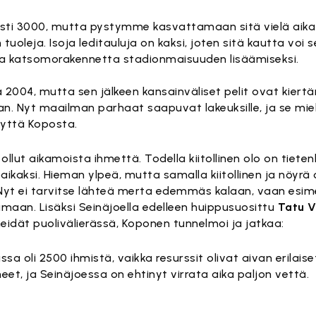
sti 3000, mutta pystymme kasvattamaan sitä vielä aika he
uoleja. Isoja leditauluja on kaksi, joten sitä kautta voi 
a katsomorakennetta stadionmaisuuden lisäämiseksi.
 2004, mutta sen jälkeen kansainväliset pelit ovat kiertä
 Nyt maailman parhaat saapuvat lakeuksille, ja se miel
yttä Koposta.
ut aikamoista ihmettä. Todella kiitollinen olo on tietenkin
ikaksi. Hieman ylpeä, mutta samalla kiitollinen ja nöyrä
 Nyt ei tarvitse lähteä merta edemmäs kalaan, vaan esime
maan. Lisäksi Seinäjoella edelleen huippusuosittu
Tatu 
idät puolivälierässä, Koponen tunnelmoi ja jatkaa:
a oli 2500 ihmistä, vaikka resurssit olivat aivan erilaise
t, ja Seinäjoessa on ehtinyt virrata aika paljon vettä.