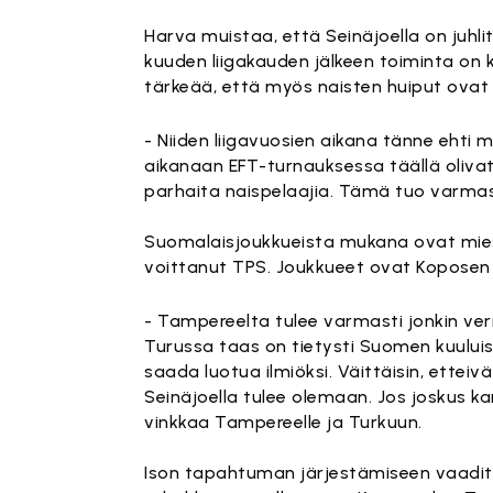
Harva muistaa, että Seinäjoella on juhli
kuuden liigakauden jälkeen toiminta on 
tärkeää, että myös naisten huiput ovat 
- Niiden liigavuosien aikana tänne eht
aikanaan EFT-turnauksessa täällä oliv
parhaita naispelaajia. Tämä tuo varmas
Suomalaisjoukkueista mukana ovat mieste
voittanut TPS. Joukkueet ovat Koposen s
- Tampereelta tulee varmasti jonkin verr
Turussa taas on tietysti Suomen kuului
saada luotua ilmiöksi. Väittäisin, etteiv
Seinäjoella tulee olemaan. Jos joskus k
vinkkaa Tampereelle ja Turkuun.
Ison tapahtuman järjestämiseen vaadita