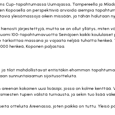
ns Cup-tapahtumassa Uumajassa, Tampereella ja Mlada
en Koposella on perspektiiviä arvioida aiempia tapahtumi
tavia yleisömassoja oikein missään, ja tähän halutaan n
hienosti järjestettyjä, mutta se on ollut yllätys, miten v
uomi 100-tapahtumavuotta Seinäjoen kaikki koululaiset 
 tarkoittaa massana jo vajaata neljää tuhatta henkeä. 
5000 henkeä, Koponen paljastaa.
, ja tilat mahdollistavat entistäkin ehomman tapahtuma
taan sunnuntaiaamun sijoitusotteluita.
areenan kokoinen uusi lisäsiipi, jossa on kolme kenttää. 
miesten tupien välistä turnausta, ja sekin tuo lisää väke
useita otteluita Areenassa, joten paikka on tuttu. Yleisö