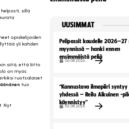
lposti, sillä
seurata
UUSIMMAT
neet opiskelijoiden
Pelipassit kaudelle 2026–27
lyttää yli kahden
myynnissä – hanki ennen
ensimmäistä peliä
06.08.2026
 siitä, että liitto
 olo on myös
rkiksi ruotsalaiset
Väänänen
tuo
“Kannustava ilmapiiri syntyy
yhdessä – Reilu Aikuinen -pil
käynnistyy”
t. Nyt
05.08.2026