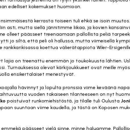
aan edelliset kokemukset huomioon.
nsimmäisestä kerrasta toiseen tuli ehkä se isoin muutos. 
iin asti, mutta siellä jännitimme liikaa, ja kovien kansainv
me olleet päässeet treenaamaan pallollista peliä tarpeek
tti jo siltä, että peli oli hallussa, mutta viimeisellä kym
e rankkarikisassa koettua välierätappiota Wiler-Ersigenill
yt lajia on treenattu enemmän jo toukokuusta lähtien. Usk
ksi. Turnauksessa olevat kärkijoukkueet ovat meille myös 
uolla ensikertalaiset menestyvät.
tkoajalla hävinnyt ja lopulta pronssia viime keväänä napan
ja vaihtuvuutta vuoden takaiseen tilanteeseen on nyt huom
kko
poistuivat runkomiehistöstä, ja tilalle tuli Oulusta
Jon
lisempaan suuntaan viime kaudella, ja tästä on Koposen mu
n, emmekä päässeet vielä sinne, minne haluamme. Pallollis