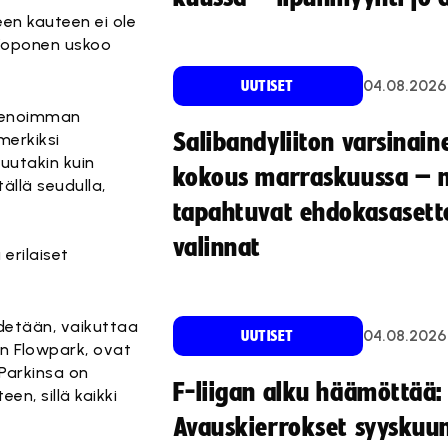
een kauteen ei ole
Koponen uskoo
04.08.2026
UUTISET
 hienoimman
Salibandyliiton varsinain
merkiksi
muutakin kuin
kokous marraskuussa – 
llä seudulla,
tapahtuvat ehdokasasette
valinnat
erilaiset
edetään, vaikuttaa
04.08.2026
UUTISET
in Flowpark, ovat
 Parkinsa on
F-liigan alku häämöttää:
n, sillä kaikki
Avauskierrokset syyskuu