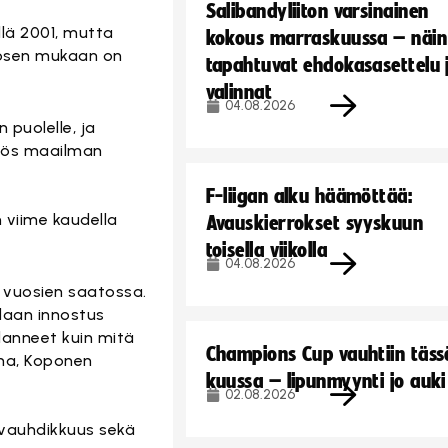
Salibandyliiton varsinainen
llä 2001, mutta
kokous marraskuussa – näin
oposen mukaan on
tapahtuvat ehdokasasettelu 
valinnat
04.08.2026
puolelle, ja
myös maailman
F-liigan alku häämöttää:
 viime kaudella
Avauskierrokset syyskuun
toisella viikolla
04.08.2026
i vuosien saatossa.
idaan innostus
elanneet kuin mitä
Champions Cup vauhtiin täss
uma, Koponen
kuussa – lipunmyynti jo auki
02.08.2026
 vauhdikkuus sekä