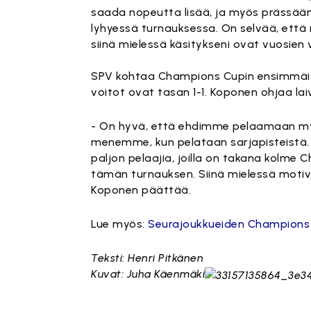
saada nopeutta lisää, ja myös prässäämi
lyhyessä turnauksessa. On selvää, että
siinä mielessä käsitykseni ovat vuosie
SPV kohtaa Champions Cupin ensimmäise
voitot ovat tasan 1-1. Koponen ohjaa la
- On hyvä, että ehdimme pelaamaan myös
menemme, kun pelataan sarjapisteistä. 
paljon pelaajia, joilla on takana kolme 
tämän turnauksen. Siinä mielessä motiva
Koponen päättää.
Lue myös:
Seurajoukkueiden Champions Cu
Teksti: Henri Pitkänen
Kuvat: Juha Käenmäki