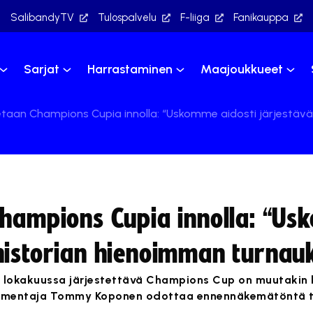
SalibandyTV
Tulospalvelu
F-liiga
Fanikauppa
Sarjat
Harrastaminen
Maajoukkueet
etaan Champions Cupia innolla: “Uskomme aidosti järjestä
Champions Cupia innolla: “U
historian hienoimman turnau
la lokakuussa järjestettävä Champions Cup on muutakin 
ävalmentaja Tommy Koponen odottaa ennennäkemätöntä