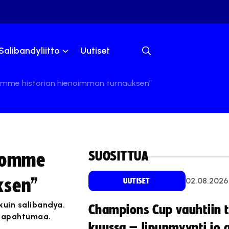
Salibandyliitto
Uutiset
vämme historian hienoimman turnauksen”
SUOSITTUA
skomme
ksen”
02.08.2026
UUTISET
kuin salibandya.
Champions Cup vauhtiin 
 tapahtumaa.
kuussa – lipunmyynti jo 