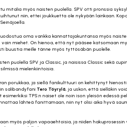
ttu mitalia myös naisten puolella. SPV otti pronssia syksy
kuihtunut niin, ettei joukkuetta ole nykyään lainkaan. K
Seinäjoella.
i muodostua oma vankka kannattajakuntansa myös naisten 
at vain miehet. On hienoa, että nyt pääsee katsomaan 
ti buustia meille tänne myös tyttösäbän puolelle.
n puolella SPV ja Classic, ja naisissa Classic sekä cupin
ilmissä mielenkiintoisia.
an porukkaa, ja siellä fanikulttuuri on kehittynyt hienost
sin salibandyfani
Tero Töyrylä
, ja uskon, että sielläkin vo
ät esimerkiksi TPS:n naiset ole noin ison yleisön edessä p
annattaa lähteä fanittamaan, niin nyt olisi aika hyvä sa
an myös paljon vapaaehtoisia, ja niiden hakuprosessin