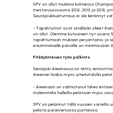
SPV on ollut mukana kolmessa Champio
mestaruusvuosina 2012, 2013 ja 2015, jot
Seurajoukkueturnaus ei ole kerännyt val
- Tapahtumat ovat sinällään olleet ihan 
on ollut. Olemme kutsuneet nyt osana S
tapahtumaan mukaan perjantaina, ja se
ensimmäiselle päivälle on minimissään 
Pitkäjänteisen työn palkinto
Seinäjoki Areenassa on tehty remonttia
Areenan lisäksi myös urheilutalolla pela
- Areenaan on valmistunut lähes entisen 
molemmilla halleilla pelataan myös varus
SPV on pelannut tällä vuosien varrella 
pelistä parannetuissa puitteissa.