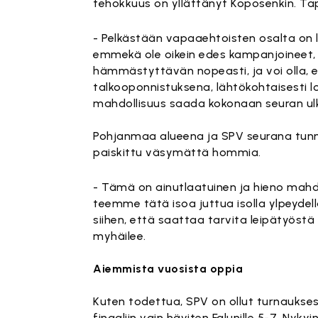
tehokkuus on yllättänyt Koposenkin. Ta
- Pelkästään vapaaehtoisten osalta on la
emmekä ole oikein edes kampanjoineet, 
hämmästyttävän nopeasti, ja voi olla, e
talkooponnistuksena, lähtökohtaisesti 
mahdollisuus saada kokonaan seuran ulk
Pohjanmaa alueena ja SPV seurana tunnet
paiskittu väsymättä hommia.
- Tämä on ainutlaatuinen ja hieno mahd
teemme tätä isoa juttua isolla ylpeydellä.
siihen, että saattaa tarvita leipätyös
myhäilee.
Aiemmista vuosista oppia
Kuten todettua, SPV on ollut turnauksess
finaaliin vain häviten Falunille 5-7. Nyky