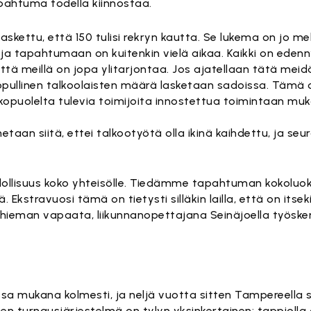
pahtuma todella kiinnostaa.
skettu, että 150 tulisi rekryn kautta. Se lukema on jo me
ja tapahtumaan on kuitenkin vielä aikaa. Kaikki on edenn
ttä meillä on jopa ylitarjontaa. Jos ajatellaan tätä mei
lopullinen talkoolaisten määrä lasketaan sadoissa. Tämä
opuolelta tulevia toimijoita innostettua toimintaan muk
aan siitä, ettei talkootyötä olla ikinä kaihdettu, ja seu
ollisuus koko yhteisölle. Tiedämme tapahtuman kokoluoka
 Ekstravuosi tämä on tietysti silläkin lailla, että on itse
tä hieman vapaata, liikunnanopettajana Seinäjoella työsk
a mukana kolmesti, ja neljä vuotta sitten Tampereella se
inen turnausjärjestelmä on tylyn yksinkertainen: tappiolla 