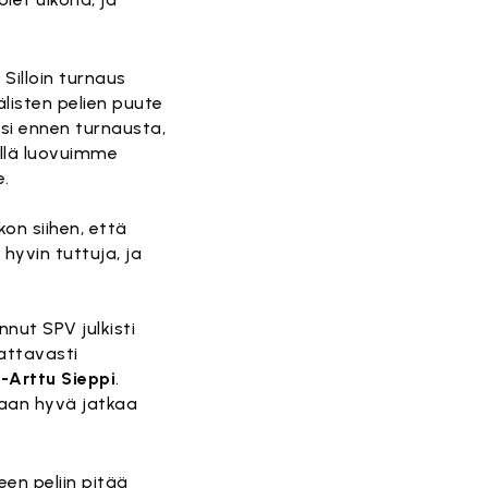
Silloin turnaus
älisten pelien puute
si ennen turnausta,
pillä luovuimme
e.
on siihen, että
hyvin tuttuja, ja
nut SPV julkisti
attavasti
i-Arttu Sieppi
.
kaan hyvä jatkaa
een peliin pitää