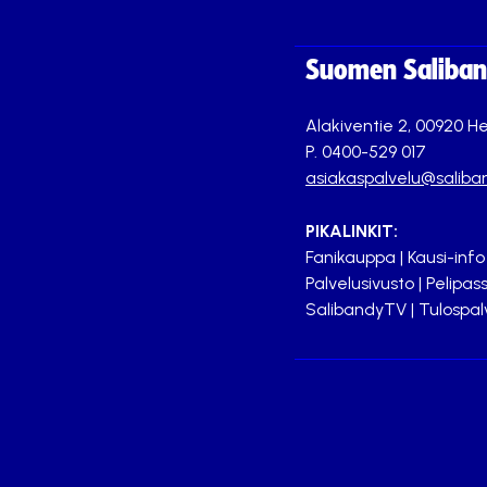
Suomen Saliband
Alakiventie 2, 00920 He
P. 0400-529 017
asiakaspalvelu@saliban
PIKALINKIT:
Fanikauppa
|
Kausi-info
Palvelusivusto
|
Pelipass
SalibandyTV
|
Tulospal