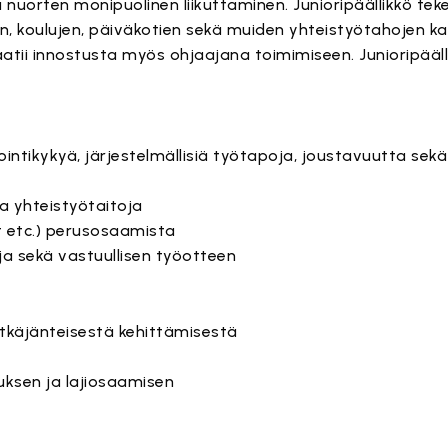
 nuorten monipuolinen liikuttaminen. Junioripäällikkö teke
, koulujen, päiväkotien sekä muiden yhteistyötahojen k
ii innostusta myös ohjaajana toimimiseen. Junioripääll
intikykyä, järjestelmällisiä työtapoja, joustavuutta sekä
ja yhteistyötaitoja
t etc.) perusosaamista
ja sekä vastuullisen työotteen
itkäjänteisestä kehittämisestä
ksen ja lajiosaamisen