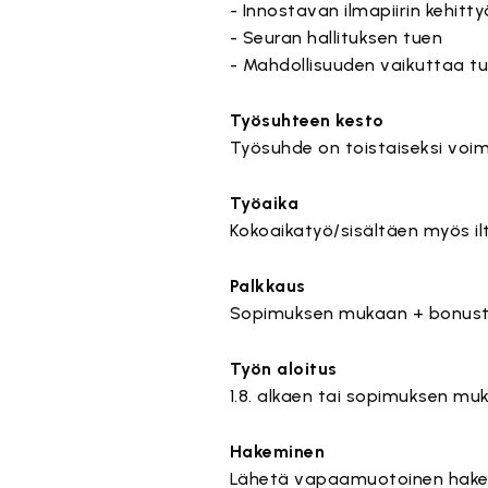
- Innostavan ilmapiirin kehitt
- Seuran hallituksen tuen
- Mahdollisuuden vaikuttaa t
Työsuhteen kesto
Työsuhde on toistaiseksi voi
Työaika
Kokoaikatyö/sisältäen myös ilt
Palkkaus
Sopimuksen mukaan + bonusty
Työn aloitus
1.8. alkaen tai sopimuksen mu
Hakeminen
Lähetä vapaamuotoinen hake