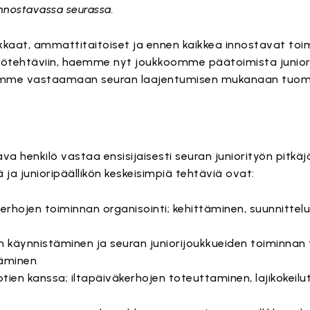
innostavassa seurassa.
kaat, ammattitaitoiset ja ennen kaikkea innostavat toim
 työtehtäviin, haemme nyt joukkoomme päätoimista juniori
pyrimme vastaamaan seuran laajentumisen mukanaan tuomii
a henkilö vastaa ensisijaisesti seuran juniorityön pitkäj
 ja junioripäällikön keskeisimpiä tehtäviä ovat:
erhojen toiminnan organisointi; kehittäminen, suunnittelu
den käynnistäminen ja seuran juniorijoukkueiden toiminna
täminen
otien kanssa; iltapäiväkerhojen toteuttaminen, lajikokeilu