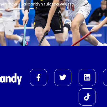
inen maali. Salibandyn tulospalvelussa.