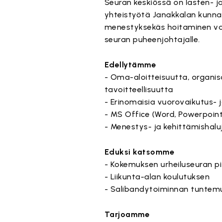
Seuran keskiössä on lasten- ja
yhteistyötä Janakkalan kunnan
menestyksekäs hoitaminen vaat
seuran puheenjohtajalle.
Edellytämme
- Oma-aloitteisuutta, organiso
tavoitteellisuutta
- Erinomaisia vuorovaikutus- 
- MS Office (Word, Powerpoin
- Menestys- ja kehittämishalu
Eduksi katsomme
- Kokemuksen urheiluseuran p
- Liikunta-alan koulutuksen
- Salibandytoiminnan tuntemu
Tarjoamme