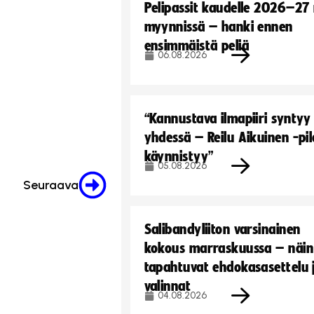
Pelipassit kaudelle 2026–27
myynnissä – hanki ennen
ensimmäistä peliä
06.08.2026
“Kannustava ilmapiiri syntyy
yhdessä – Reilu Aikuinen -pil
käynnistyy”
05.08.2026
Seuraava
Salibandyliiton varsinainen
kokous marraskuussa – näin
tapahtuvat ehdokasasettelu 
valinnat
04.08.2026