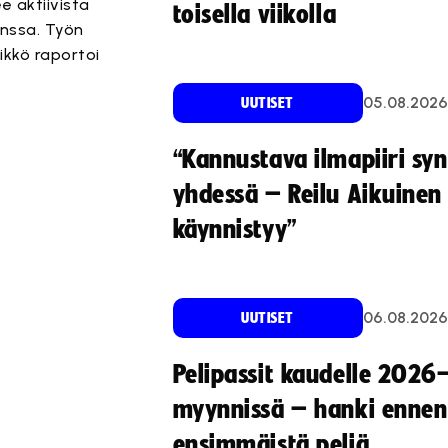
e aktiivista
toisella viikolla
anssa. Työn
ikkö raportoi
05.08.2026
UUTISET
“Kannustava ilmapiiri sy
yhdessä – Reilu Aikuinen 
käynnistyy”
06.08.2026
UUTISET
Pelipassit kaudelle 2026
myynnissä – hanki ennen
ensimmäistä peliä