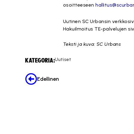
osoitteeseen
hallitus@scurba
Uutinen SC Urbansin verkkosiv
Hakuilmoitus TE-palvelujen siv
Teksti ja kuva: SC Urbans
Uutiset
KATEGORIA:
Edellinen