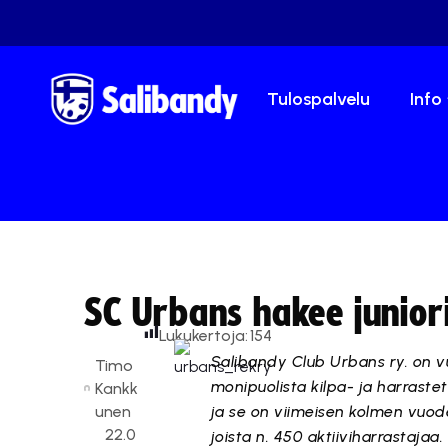
Tulospalvelu
Info
SC Urbans hakee junior
Lukukertoja:
154
Salibandy Club Urbans ry. on v
Timo
monipuolista kilpa- ja harrasteto
Kankk
unen
ja se on viimeisen kolmen vuod
22.0
joista n. 450 aktiiviharrastajaa