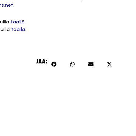
ns.net
.
uilla
täällä
.
uilla
täällä
.
JAA: