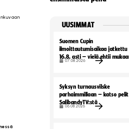
menkuvaan
UUSIMMAT
Suomen Cupin
ilmoittautumisaikaa jatkettu
16.8. asti – vielä ehtii muka
07.08.2026
Syksyn turnausvilske
parhaimmillaan – katso pelit
SalibandyTV:stä
06.08.2026
nnessä