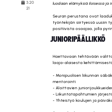
3.20
luodaan elämyksiä iloisessa ja 
21
Seuran perustana ovat laaduk
työntekijän siirtyessä uusiin
positiivista osaajaa, jolla 
JUNIORIPÄÄLLIKKÖ
Haettavaan tehtävään valittav
laaja-alaisesta kehittämisestä
- Monipuolisen liikunnan säbäk
mentorointi
- Aloittavien juniorijoukkuei
- Liikuntatapahtumien järjes
- Yhteistyö koulujen ja päiväk