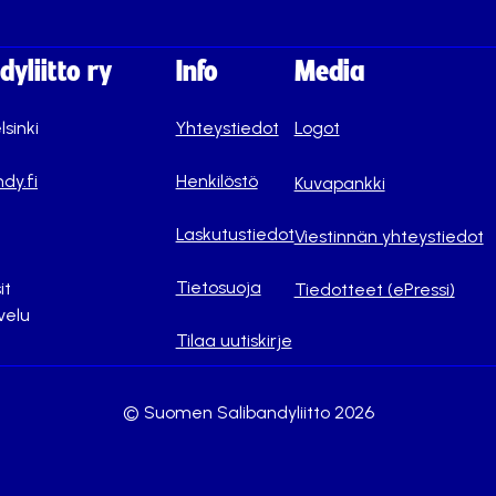
yliitto ry
Info
Media
lsinki
Yhteystiedot
Logot
dy.fi
Henkilöstö
Kuvapankki
Laskutustiedot
Viestinnän yhteystiedot
Tietosuoja
it
Tiedotteet (ePressi)
velu
Tilaa uutiskirje
© Suomen Salibandyliitto 2026