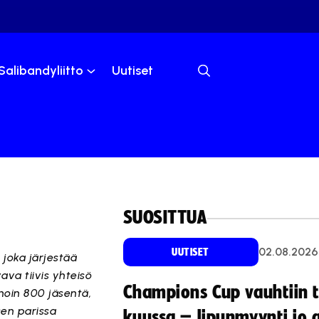
Salibandyliitto
Uutiset
SUOSITTUA
02.08.2026
UUTISET
 joka järjestää
vava tiivis yhteisö
Champions Cup vauhtiin 
noin 800 jäsentä,
sen parissa
kuussa – lipunmyynti jo 