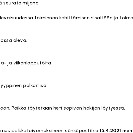
yä seuratoimijana
ulevaisuudessa toiminnan kehittämisen sisältöön ja toi
massa oleva.
a- ja viikonlopputöitä.
yppinen palkanlisä.
kaan. Paikka täytetään heti sopivan hakijan löytyessä.
mus palkkatoivomuksineen sähköpostitse
15.4.2021 me