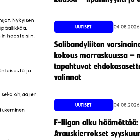
ijat. Nykyisen
04.08.2026
UUTISET
päällikköä,
n haasteisiin.
Salibandyliiton varsinain
kokous marraskuussa – 
tapahtuvat ehdokasasette
änteisestä ja
valinnat
 sekä ohjaajien
04.08.2026
UUTISET
n tukeminen
F-liigan alku häämöttää:
t
Avauskierrokset syyskuu