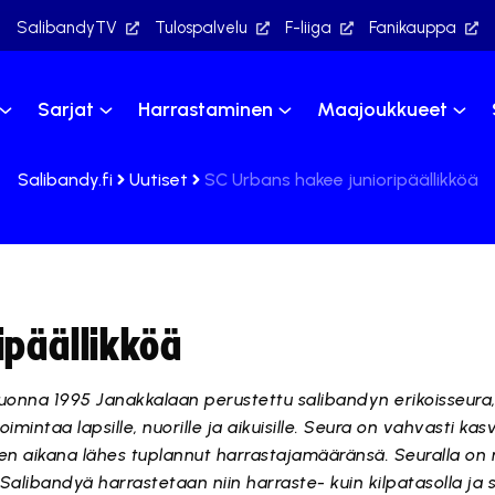
SalibandyTV
Tulospalvelu
F-liiga
Fanikauppa
Sarjat
Harrastaminen
Maajoukkueet
Salibandy.fi
Uutiset
SC Urbans hakee junioripäällikköä
ipäällikköä
uonna 1995 Janakkalaan perustettu salibandyn erikoisseura,
imintaa lapsille, nuorille ja aikuisille. Seura on vahvasti kas
en aikana lähes tuplannut harrastajamääränsä. Seuralla on 
. Salibandyä harrastetaan niin harraste- kuin kilpatasolla ja 